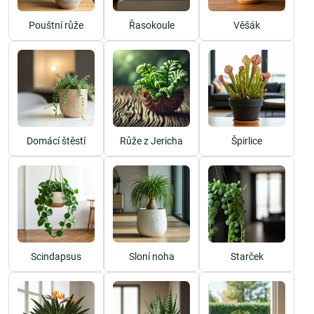
Pouštní růže
Řasokoule
Věšák
Domácí štěstí
Růže z Jericha
Špirlice
Scindapsus
Sloní noha
Starček