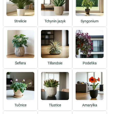
Strelicie
Tchynin jazyk
Syngonium
Šeflera
Tillandsie
Podeňka
Tučnice
Tlustice
Amarylka