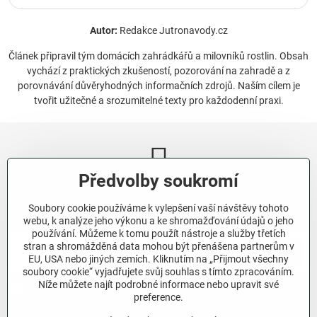
Autor:
Redakce Jutronavody.cz
Článek připravil tým domácích zahrádkářů a milovníků rostlin. Obsah
vychází z praktických zkušeností, pozorování na zahradě a z
porovnávání důvěryhodných informačních zdrojů. Naším cílem je
tvořit užitečné a srozumitelné texty pro každodenní praxi.
Předvolby soukromí
Newsletter
Soubory cookie používáme k vylepšení vaší návštěvy tohoto
Odebírat naše novinky:
webu, k analýze jeho výkonu a ke shromažďování údajů o jeho
používání. Můžeme k tomu použít nástroje a služby třetích
stran a shromážděná data mohou být přenášena partnerům v
Odebírat
EU, USA nebo jiných zemích. Kliknutím na „Přijmout všechny
soubory cookie“ vyjadřujete svůj souhlas s tímto zpracováním.
Níže můžete najít podrobné informace nebo upravit své
Chci se přihlásit k odběru novinek e-mailem.
preference.