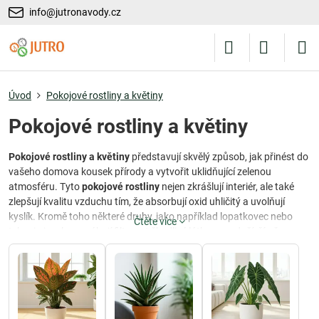
info@jutronavody.cz
Úvod
Pokojové rostliny a květiny
Pokojové rostliny a květiny
Pokojové rostliny a květiny
představují skvělý způsob, jak přinést do
vašeho domova kousek přírody a vytvořit uklidňující zelenou
atmosféru. Tyto
pokojové rostliny
nejen zkrášlují interiér, ale také
zlepšují kvalitu vzduchu tím, že absorbují oxid uhličitý a uvolňují
kyslík. Kromě toho některé druhy, jako například lopatkovec nebo
Čtěte více
tchynin jazyk, pomáhají filtrovat škodlivé látky z ovzduší, čímž
přispívají ke zdravějšímu prostředí ve vašem domově.
Výhody pokojových rostlin a květin
Pěstování
pokojových rostlin
přináší mnoho výhod, od estetických