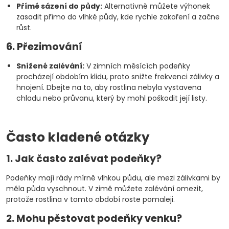
Přímé sázení do půdy:
Alternativně můžete výhonek
zasadit přímo do vlhké půdy, kde rychle zakoření a začne
růst.
6. Přezimování
Snížené zalévání:
V zimních měsících podeňky
procházejí obdobím klidu, proto snižte frekvenci zálivky a
hnojení. Dbejte na to, aby rostlina nebyla vystavena
chladu nebo průvanu, který by mohl poškodit její listy.
Často kladené otázky
1. Jak často zalévat podeňky?
Podeňky mají rády mírně vlhkou půdu, ale mezi zálivkami by
měla půda vyschnout. V zimě můžete zalévání omezit,
protože rostlina v tomto období roste pomaleji.
2. Mohu pěstovat podeňky venku?