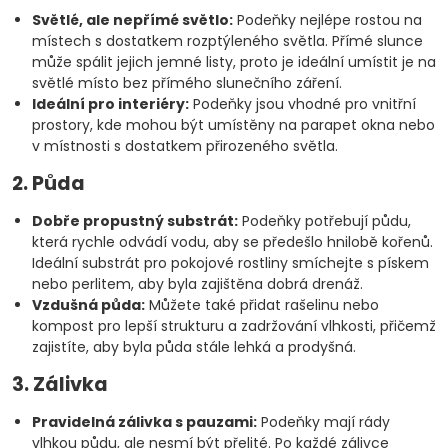
Světlé, ale nepřímé světlo:
Podeňky nejlépe rostou na
místech s dostatkem rozptýleného světla. Přímé slunce
může spálit jejich jemné listy, proto je ideální umístit je na
světlé místo bez přímého slunečního záření.
Ideální pro interiéry:
Podeňky jsou vhodné pro vnitřní
prostory, kde mohou být umístěny na parapet okna nebo
v místnosti s dostatkem přirozeného světla.
2. Půda
Dobře propustný substrát:
Podeňky potřebují půdu,
která rychle odvádí vodu, aby se předešlo hnilobě kořenů.
Ideální substrát pro pokojové rostliny smíchejte s pískem
nebo perlitem, aby byla zajištěna dobrá drenáž.
Vzdušná půda:
Můžete také přidat rašelinu nebo
kompost pro lepší strukturu a zadržování vlhkosti, přičemž
zajistíte, aby byla půda stále lehká a prodyšná.
3. Zálivka
Pravidelná zálivka s pauzami:
Podeňky mají rády
vlhkou půdu, ale nesmí být přelité. Po každé zálivce