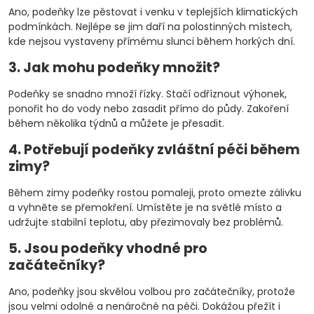
Ano, podeňky lze pěstovat i venku v teplejších klimatických
podmínkách. Nejlépe se jim daří na polostinných místech,
kde nejsou vystaveny přímému slunci během horkých dní.
3. Jak mohu podeňky množit?
Podeňky se snadno množí řízky. Stačí odříznout výhonek,
ponořit ho do vody nebo zasadit přímo do půdy. Zakoření
během několika týdnů a můžete je přesadit.
4. Potřebují podeňky zvláštní péči během
zimy?
Během zimy podeňky rostou pomaleji, proto omezte zálivku
a vyhněte se přemokření. Umístěte je na světlé místo a
udržujte stabilní teplotu, aby přezimovaly bez problémů.
5. Jsou podeňky vhodné pro
začátečníky?
Ano, podeňky jsou skvělou volbou pro začátečníky, protože
jsou velmi odolné a nenáročné na péči. Dokážou přežít i