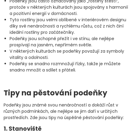
Podeňky jsou často označovány jako „rostliny štěstí“,
protože v některých kulturách jsou spojovány s harmonií
a pozitivní energií v domácnosti.
Tyto rostliny jsou velmi oblíbené v interiérovém designu
díky své nenáročnosti a rychlému růstu, což z nich činí
ideální rostliny pro začátečníky.
Podeňky jsou schopné přežít i ve stínu, ale nejlépe
prospívají na jasném, nepřímém světle.
V některých kulturách se podeňky považují za symboly
vitality a odolnosti.
Podeňky se snadno rozmnožují řízky, takže je můžete
snadno množit a sdílet s přáteli.
Tipy na pěstování podeňky
Podeňky jsou známé svou nenáročností a dokáží růst v
různých podmínkách, ale nejlépe se jim daří v určitých
prostředích. Zde jsou tipy na úspěšné pěstování podeňky:
1. Stanoviště