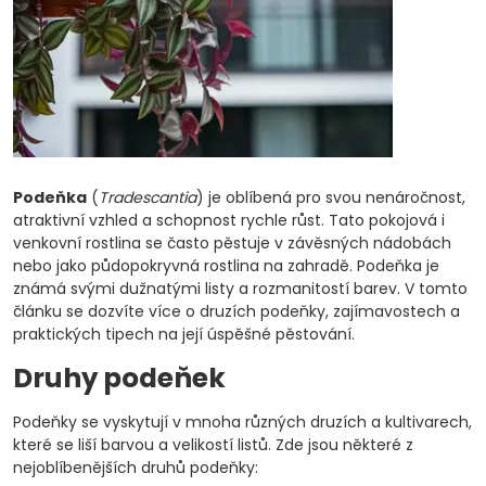
Podeňka
(
Tradescantia
) je oblíbená pro svou nenáročnost,
atraktivní vzhled a schopnost rychle růst. Tato pokojová i
venkovní rostlina se často pěstuje v závěsných nádobách
nebo jako půdopokryvná rostlina na zahradě. Podeňka je
známá svými dužnatými listy a rozmanitostí barev. V tomto
článku se dozvíte více o druzích podeňky, zajímavostech a
praktických tipech na její úspěšné pěstování.
Druhy podeňek
Podeňky se vyskytují v mnoha různých druzích a kultivarech,
které se liší barvou a velikostí listů. Zde jsou některé z
nejoblíbenějších druhů podeňky: