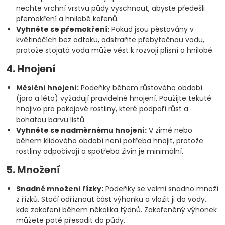
nechte vrchní vrstvu půdy vyschnout, abyste předešli
přemokření a hnilobě kořenů.
Vyhněte se přemokření:
Pokud jsou pěstovány v
květináčích bez odtoku, odstraňte přebytečnou vodu,
protože stojatá voda může vést k rozvoji plísní a hnilobě.
4. Hnojení
Měsíční hnojení:
Podeňky během růstového období
(jaro a léto) vyžadují pravidelné hnojení. Použijte tekuté
hnojivo pro pokojové rostliny, které podpoří růst a
bohatou barvu listů.
Vyhněte se nadměrnému hnojení:
V zimě nebo
během klidového období není potřeba hnojit, protože
rostliny odpočívají a spotřeba živin je minimální.
5. Množení
Snadné množení řízky:
Podeňky se velmi snadno množí
z řízků. Stačí odříznout část výhonku a vložit ji do vody,
kde zakoření během několika týdnů. Zakořeněný výhonek
můžete poté přesadit do půdy.