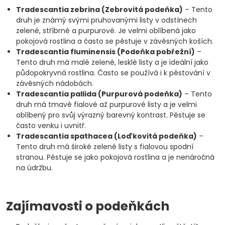
Tradescantia zebrina (Zebrovitá podeňka)
– Tento
druh je známý svými pruhovanými listy v odstínech
zelené, stříbrné a purpurové. Je velmi oblíbená jako
pokojová rostlina a často se pěstuje v závěsných koších.
Tradescantia fluminensis (Podeňka pobřežní)
–
Tento druh má malé zelené, lesklé listy a je ideální jako
půdopokryvná rostlina. Často se používá i k pěstování v
závěsných nádobách.
Tradescantia pallida (Purpurová podeňka)
– Tento
druh má tmavě fialové až purpurové listy a je velmi
oblíbený pro svůj výrazný barevný kontrast. Pěstuje se
často venku i uvnitř.
Tradescantia spathacea (Loďkovitá podeňka)
–
Tento druh má široké zelené listy s fialovou spodní
stranou. Pěstuje se jako pokojová rostlina a je nenáročná
na údržbu.
Zajímavosti o podeňkách