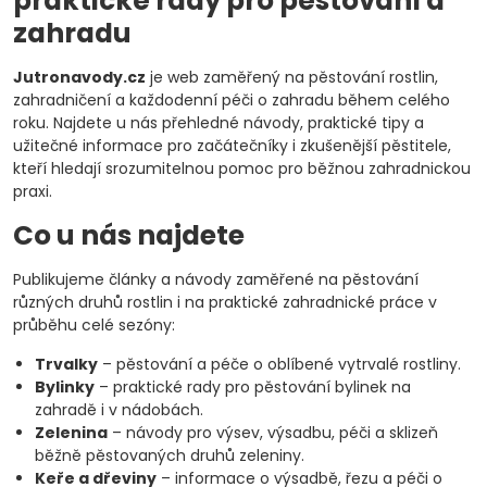
praktické rady pro pěstování a
zahradu
Jutronavody.cz
je web zaměřený na pěstování rostlin,
zahradničení a každodenní péči o zahradu během celého
roku. Najdete u nás přehledné návody, praktické tipy a
užitečné informace pro začátečníky i zkušenější pěstitele,
kteří hledají srozumitelnou pomoc pro běžnou zahradnickou
praxi.
Co u nás najdete
Publikujeme články a návody zaměřené na pěstování
různých druhů rostlin i na praktické zahradnické práce v
průběhu celé sezóny:
Trvalky
– pěstování a péče o oblíbené vytrvalé rostliny.
Bylinky
– praktické rady pro pěstování bylinek na
zahradě i v nádobách.
Zelenina
– návody pro výsev, výsadbu, péči a sklizeň
běžně pěstovaných druhů zeleniny.
Keře a dřeviny
– informace o výsadbě, řezu a péči o