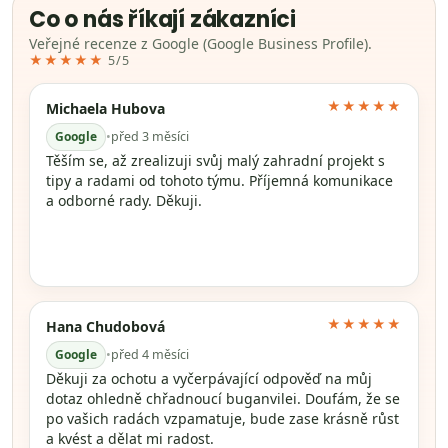
Co o nás říkají zákazníci
Veřejné recenze z Google (Google Business Profile).
★★★★★
5/5
★★★★★
Michaela Hubova
Google
•
před 3 měsíci
Těším se, až zrealizuji svůj malý zahradní projekt s
tipy a radami od tohoto týmu. Příjemná komunikace
a odborné rady. Děkuji.
★★★★★
Hana Chudobová
Google
•
před 4 měsíci
Děkuji za ochotu a vyčerpávající odpověď na můj
dotaz ohledně chřadnoucí buganvilei. Doufám, že se
po vašich radách vzpamatuje, bude zase krásně růst
a kvést a dělat mi radost.