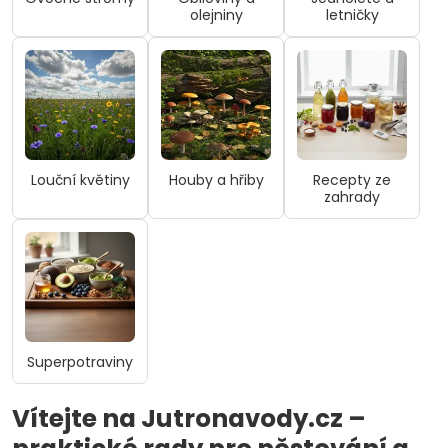
olejniny
letničky
Louční květiny
Houby a hřiby
Recepty ze
zahrady
Superpotraviny
Vítejte na
Jutronavody.cz
–