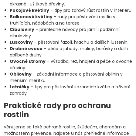
okrasné i užitkové dřeviny.
Pokojové květiny
– tipy pro zdravý růst rostlin v interiéru.
Balkonové květiny
– rady pro pěstování rostlin v
truhlících, nádobách a na terase.
Cibuloviny
– přehledné návody pro jarní i podzimní
cibuloviny.
Luskoviny
– pěstování fazolí, hrachu a dalších luštěnin.
Drobné ovoce
– péče o jahody, maliny, borůvky a další
oblíbené druhy.
Ovocné stromy
– výsadba, řez, hnojení a péče o ovocné
dřeviny.
Obiloviny
– základní informace o pěstování obilnin v
menším měřítku.
Letničky
– tipy pro pěstování sezonních květin a oživení
zahrady.
Praktické rady pro ochranu
rostlin
Věnujeme se také ochraně rostlin, škůdcům, chorobám a
možnostem prevence. Najdete u nás přehledné informace