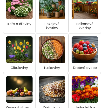
Keře a dřeviny
Pokojové
Balkonové
květiny
květiny
Cibuloviny
Luskoviny
Drobná ovoce
Ovocné stromy
Obiloviny a
Jednoleté a