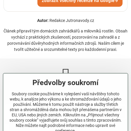
Zobrazit všechny recenze na Google
→
Autor:
Redakce Jutronavody.cz
Článek připravil tým domácích zahrádkářů a milovníků rostlin. Obsah
vychází z praktických zkušeností, pozorování na zahradě a z
porovnávání důvěryhodných informačních zdrojů. Naším cílem je
tvořit užitečné a srozumitelné texty pro každodenní praxi.
Předvolby soukromí
Newsletter
Soubory cookie používáme k vylepšení vaší návštěvy tohoto
Odebírat naše novinky:
webu, k analýze jeho výkonu a ke shromažďování údajů o jeho
používání. Můžeme k tomu použít nástroje a služby třetích
stran a shromážděná data mohou být přenášena partnerům v
Odebírat
EU, USA nebo jiných zemích. Kliknutím na „Přijmout všechny
soubory cookie“ vyjadřujete svůj souhlas s tímto zpracováním.
Níže můžete najít podrobné informace nebo upravit své
Chci se přihlásit k odběru novinek e-mailem.
preference.