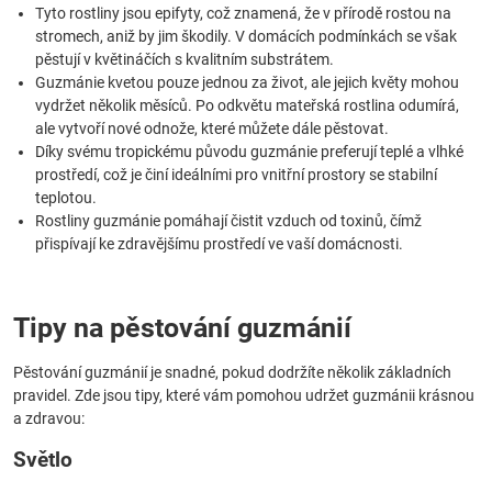
Tyto rostliny jsou epifyty, což znamená, že v přírodě rostou na
stromech, aniž by jim škodily. V domácích podmínkách se však
pěstují v květináčích s kvalitním substrátem.
Guzmánie kvetou pouze jednou za život, ale jejich květy mohou
vydržet několik měsíců. Po odkvětu mateřská rostlina odumírá,
ale vytvoří nové odnože, které můžete dále pěstovat.
Díky svému tropickému původu guzmánie preferují teplé a vlhké
prostředí, což je činí ideálními pro vnitřní prostory se stabilní
teplotou.
Rostliny guzmánie pomáhají čistit vzduch od toxinů, čímž
přispívají ke zdravějšímu prostředí ve vaší domácnosti.
Tipy na pěstování guzmánií
Pěstování guzmánií je snadné, pokud dodržíte několik základních
pravidel. Zde jsou tipy, které vám pomohou udržet guzmánii krásnou
a zdravou:
Světlo