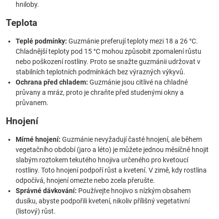
hniloby.
Teplota
Teplé podmínky:
Guzmánie preferují teploty mezi 18 a 26 °C.
Chladnější teploty pod 15 °C mohou způsobit zpomalení růstu
nebo poškození rostliny. Proto se snažte guzmánii udržovat v
stabilních teplotních podmínkách bez výrazných výkyvů.
Ochrana před chladem:
Guzmánie jsou citlivé na chladné
průvany a mráz, proto je chraňte před studenými okny a
průvanem.
Hnojení
Mírné hnojení:
Guzmánie nevyžadují časté hnojení, ale během
vegetačního období (jaro a léto) je můžete jednou měsíčně hnojit
slabým roztokem tekutého hnojiva určeného pro kvetoucí
rostliny. Toto hnojení podpoří růst a kvetení. V zimě, kdy rostlina
odpočívá, hnojení omezte nebo zcela přerušte.
Správné dávkování:
Používejte hnojivo s nízkým obsahem
dusíku, abyste podpořili kvetení, nikoliv přílišný vegetativní
(listový) růst.