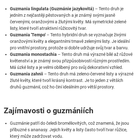
Guzmania lingulata (Guzmánie jazykovitá)
– Tento druh je
jedním z nejčastěji pěstovaných a je známý svými jasně
červenými, oranžovými a žlutými květy. Má symetrické zelené
listy, které tvoří atraktivní růžicovitý tvar.
Guzmania 'Tempo'
– Tento hybridní druh se vyznačuje živými
oranžovými květy a elegantními tmavě zelenými listy. Je ideální
pro vnitřní prostory, protože si dobře udržuje svůj tvar a barvu.
Guzmania monostachia
– Tento druh má výrazné bílé až růžové
květenství a je známý svou přizpůsobivostí různým prostředím.
Má úzké listy a je velmi oblíbený pro svůj dekorativní vzhled.
Guzmania zahnii
– Tento druh má zeleno-červené listy a výrazné
žluté květy, které tvoří krásný kontrast. Je to jeden z větších
druhů guzmánií, což ho činí ideálním pro větší prostory.
Zajímavosti o guzmániích
Guzmánie patří do čeledi broméliovitých, což znamená, že jsou
příbuzné s ananasy. Jejich květy a listy často tvoří tvar růžice,
který může zadržovat vodu.