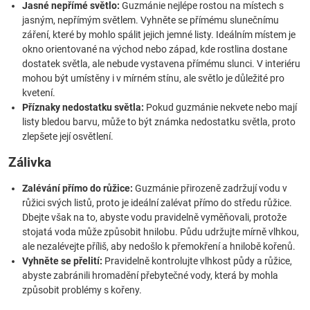
Jasné nepřímé světlo:
Guzmánie nejlépe rostou na místech s
jasným, nepřímým světlem. Vyhněte se přímému slunečnímu
záření, které by mohlo spálit jejich jemné listy. Ideálním místem je
okno orientované na východ nebo západ, kde rostlina dostane
dostatek světla, ale nebude vystavena přímému slunci. V interiéru
mohou být umístěny i v mírném stínu, ale světlo je důležité pro
kvetení.
Příznaky nedostatku světla:
Pokud guzmánie nekvete nebo mají
listy bledou barvu, může to být známka nedostatku světla, proto
zlepšete její osvětlení.
Zálivka
Zalévání přímo do růžice:
Guzmánie přirozeně zadržují vodu v
růžici svých listů, proto je ideální zalévat přímo do středu růžice.
Dbejte však na to, abyste vodu pravidelně vyměňovali, protože
stojatá voda může způsobit hnilobu. Půdu udržujte mírně vlhkou,
ale nezalévejte příliš, aby nedošlo k přemokření a hnilobě kořenů.
Vyhněte se přelití:
Pravidelně kontrolujte vlhkost půdy a růžice,
abyste zabránili hromadění přebytečné vody, která by mohla
způsobit problémy s kořeny.