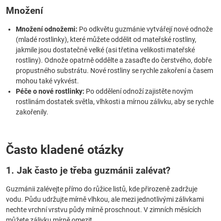
Množení
Množení odnožemi:
Po odkvětu guzmánie vytvářejí nové odnože
(mladé rostlinky), které můžete oddělit od mateřské rostliny,
jakmile jsou dostatečně velké (asi třetina velikosti mateřské
rostliny). Odnože opatrně oddělte a zasaďte do čerstvého, dobře
propustného substrátu. Nové rostliny se rychle zakoření a časem
mohou také vykvést.
Péče o nové rostlinky:
Po oddělení odnoží zajistěte novým
rostlinám dostatek světla, vlhkosti a mírnou zálivku, aby se rychle
zakořenily.
Často kladené otázky
1. Jak často je třeba guzmánii zalévat?
Guzmánii zalévejte přímo do růžice listů, kde přirozeně zadržuje
vodu. Půdu udržujte mírně vlhkou, ale mezi jednotlivými zálivkami
nechte vrchní vrstvu půdy mírně proschnout. V zimních měsících
můžete zálivku mírně omezit.