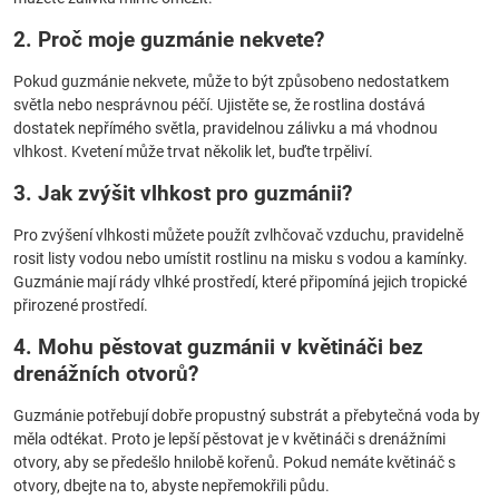
2. Proč moje guzmánie nekvete?
Pokud guzmánie nekvete, může to být způsobeno nedostatkem
světla nebo nesprávnou péčí. Ujistěte se, že rostlina dostává
dostatek nepřímého světla, pravidelnou zálivku a má vhodnou
vlhkost. Kvetení může trvat několik let, buďte trpěliví.
3. Jak zvýšit vlhkost pro guzmánii?
Pro zvýšení vlhkosti můžete použít zvlhčovač vzduchu, pravidelně
rosit listy vodou nebo umístit rostlinu na misku s vodou a kamínky.
Guzmánie mají rády vlhké prostředí, které připomíná jejich tropické
přirozené prostředí.
4. Mohu pěstovat guzmánii v květináči bez
drenážních otvorů?
Guzmánie potřebují dobře propustný substrát a přebytečná voda by
měla odtékat. Proto je lepší pěstovat je v květináči s drenážními
otvory, aby se předešlo hnilobě kořenů. Pokud nemáte květináč s
otvory, dbejte na to, abyste nepřemokřili půdu.