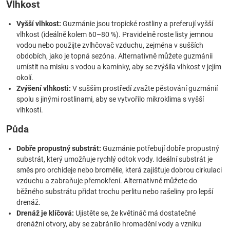
Vlhkost
Vyšší vlhkost:
Guzmánie jsou tropické rostliny a preferují vyšší
vlhkost (ideálně kolem 60–80 %). Pravidelně roste listy jemnou
vodou nebo použijte zvlhčovač vzduchu, zejména v sušších
obdobích, jako je topná sezóna. Alternativně můžete guzmánii
umístit na misku s vodou a kamínky, aby se zvýšila vlhkost v jejím
okolí.
Zvýšení vlhkosti:
V sušším prostředí zvažte pěstování guzmánií
spolu s jinými rostlinami, aby se vytvořilo mikroklima s vyšší
vlhkostí.
Půda
Dobře propustný substrát:
Guzmánie potřebují dobře propustný
substrát, který umožňuje rychlý odtok vody. Ideální substrát je
směs pro orchideje nebo bromélie, která zajišťuje dobrou cirkulaci
vzduchu a zabraňuje přemokření. Alternativně můžete do
běžného substrátu přidat trochu perlitu nebo rašeliny pro lepší
drenáž.
Drenáž je klíčová:
Ujistěte se, že květináč má dostatečné
drenážní otvory, aby se zabránilo hromadění vody a vzniku