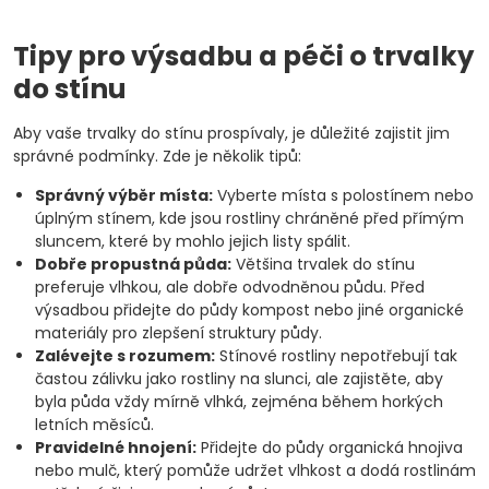
Tipy pro výsadbu a péči o trvalky
do stínu
Aby vaše trvalky do stínu prospívaly, je důležité zajistit jim
správné podmínky. Zde je několik tipů:
Správný výběr místa:
Vyberte místa s polostínem nebo
úplným stínem, kde jsou rostliny chráněné před přímým
sluncem, které by mohlo jejich listy spálit.
Dobře propustná půda:
Většina trvalek do stínu
preferuje vlhkou, ale dobře odvodněnou půdu. Před
výsadbou přidejte do půdy kompost nebo jiné organické
materiály pro zlepšení struktury půdy.
Zalévejte s rozumem:
Stínové rostliny nepotřebují tak
častou zálivku jako rostliny na slunci, ale zajistěte, aby
byla půda vždy mírně vlhká, zejména během horkých
letních měsíců.
Pravidelné hnojení:
Přidejte do půdy organická hnojiva
nebo mulč, který pomůže udržet vlhkost a dodá rostlinám