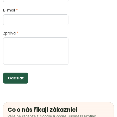
E-mail
*
Zpráva
*
Odeslat
Co o nás říkají zákazníci
Veřejné recenze z Google (Google Business Profile).