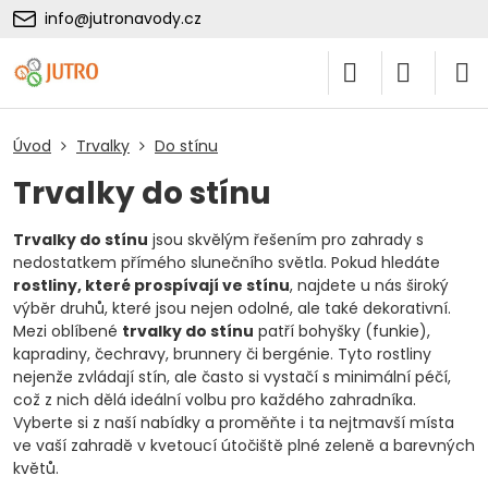
info@jutronavody.cz
Úvod
Trvalky
Do stínu
Trvalky do stínu
Trvalky do stínu
jsou skvělým řešením pro zahrady s
nedostatkem přímého slunečního světla. Pokud hledáte
rostliny, které prospívají ve stínu
, najdete u nás široký
výběr druhů, které jsou nejen odolné, ale také dekorativní.
Mezi oblíbené
trvalky do stínu
patří bohyšky (funkie),
kapradiny, čechravy, brunnery či bergénie. Tyto rostliny
nejenže zvládají stín, ale často si vystačí s minimální péčí,
což z nich dělá ideální volbu pro každého zahradníka.
Vyberte si z naší nabídky a proměňte i ta nejtmavší místa
ve vaší zahradě v kvetoucí útočiště plné zeleně a barevných
květů.