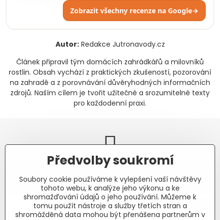
Zobrazit všechny recenze na Google
→
Autor:
Redakce Jutronavody.cz
Článek připravil tým domácích zahrádkářů a milovníků
rostlin. Obsah vychází z praktických zkušeností, pozorování
na zahradě a z porovnávání důvěryhodných informačních
zdrojů. Naším cílem je tvořit užitečné a srozumitelné texty
pro každodenní praxi.
Předvolby soukromí
Newsletter
Soubory cookie používáme k vylepšení vaší návštěvy
Odebírat naše novinky:
tohoto webu, k analýze jeho výkonu a ke
shromažďování údajů o jeho používání. Můžeme k
tomu použít nástroje a služby třetích stran a
Odebírat
shromážděná data mohou být přenášena partnerům v