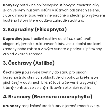
Bohyšky
patří k nejoblíbenějším stínovým trvalkám díky
jejich velkým, hustým listům v různých odstínech zelené,
žluté a modré. Jsou velmi nenáročné a ideální pro vytvoření
hustého listoví, které dodává zahradě strukturu.
2. Kapradiny (Filicophyta)
Kapradiny
jsou tradiční rostliny do stínu, které tvoří
elegantní, jemně strukturované listy. Jsou ideální pro lesní
zahrady nebo místa s vlhkým stínem a poskytují přirozený
vzhled v každé zahradě.
3. Čechravy (Astilbe)
Čechravy
jsou skvělé květiny do stínu pro přidání
barevnosti do stinných oblastí. Jejich bohatá květenství
přicházejí v odstínech bílé, růžové a červené a vytvářejí
krásný kontrast se zeleným listovím okolních rostlin.
4. Brunnery (Brunnera macrophylla)
Brunnery
mají krásné srdčité listy a jemné modré květy,