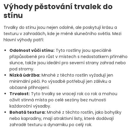
Výhody pěstování trvalek do
stínu
Trvalky do stínu jsou nejen odolné, ale poskytují krásu a
texturu v zahradách, kde je méně slunečního světla. Mezi
hlavní výhody patří:
Odolnost vůči stínu:
Tyto rostliny jsou speciálně
přizpůsobené pro růst v místech s nedostatkem přímého
slunce, takže jsou ideální pro severní strany zahrad nebo
pod stromy.
Nízká údržba:
Mnohé z těchto rostlin vyžadují jen
minimální péči. Po výsadbě potřebují jen zálivku a
občasné přihnojení.
Trvalost:
Tyto trvalky se vracejí rok co rok a mohou
oživit stinná místa po celé sezóny bez nutnosti
každoroční výsadby.
Bohatá textura:
Mnohé z těchto rostlin, jako bohyšky
nebo kapradiny, mají atraktivní listy, které dodávají
zahradě texturu a dynamiku po celý rok.