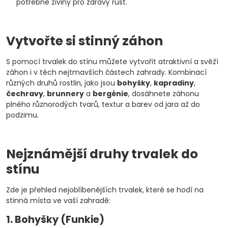
potřebné živiny pro zdravý růst.
Vytvořte si stinný záhon
S pomocí trvalek do stínu můžete vytvořit atraktivní a svěží
záhon i v těch nejtmavších částech zahrady. Kombinací
různých druhů rostlin, jako jsou
bohyšky
,
kapradiny
,
čechravy
,
brunnery
a
bergénie
, dosáhnete záhonu
plného různorodých tvarů, textur a barev od jara až do
podzimu.
Nejznámější druhy trvalek do
stínu
Zde je přehled nejoblíbenějších trvalek, které se hodí na
stinná místa ve vaší zahradě:
1. Bohyšky (Funkie)