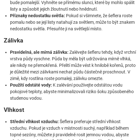
bude pomalejší. Vyhněte se přímému slunci, které by mohlo spálit
listy a způsobit jejich žloutnutí nebo hnědnutí.
Příznaky nedostatku světla:
Pokud si všimnete, že šeflera roste
pomalu nebo se její listy natahují za světlem, může to být znakem
nedostatku světla. Přesuňte ji na světlejší místo.
Zálivka
Pravidelná, ale mírná zálivka:
Zalévejte šefleru tehdy, když vrchní
vrstva půdy vyschne. Půda by měla být udržována mírně vlhká,
ale nikdy ne přemokřená. Přelití může vést k hnilobě kořenů, proto
je důležité mezi zálivkami nechat půdu částečně proschnout. V
zimě, kdy rostlina roste pomaleji, zálivku omezte.
Použití odstáté vody:
K zalévání používejte odstátou vodu
pokojové teploty, abyste minimalizovali riziko šoku způsobeného
studenou vodou.
Vlhkost
Střední vlhkost vzduchu:
Šeflera preferuje střední vlhkost
vzduchu. Pokud je vzduch v místnosti suchý, například během
topné sezóny, můžete ji pravidelně rosit jemnou vodou, abyste