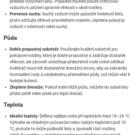
předešli vysychání listů. Případně můžete použít zvlhčovač
vzduchu k udržení správné vlhkosti v okolí rostliny.
Prevence sucha:
Suchý vzduch může způsobit hnědnutí listů,
proto udržujte vlhkost pravidelným rosením, zejména pokud je
vzduch v místnosti velmi suchý.
Půda
Dobře propustný substrát:
Používejte kvalitní substrát pro
pokojové rostliny, který je dobře propustný a zadržuje dostatek
vlhkosti, ale zároveň umožňuje přebytečné vodě volně odtékat.
Květináč musí mít dostatečné drenážní otvory, aby se zabránilo
hromadění vody a následnému přemokření půdy, což může vést k
hnilobě kořenů.
Zlepšení drenáže:
Pokud máte těžší půdu, můžete do substrátu
přidat perlit nebo písek pro lepší drenáž.
Teplota
Ideální teploty:
Šeflera nejlépe roste při teplotách mezi 18–26 °C.
Vyhněte se chladným průvanům nebo nízkým teplotám pod 10
°C, protože to může poškodit listy a zpomalit růst rostliny.