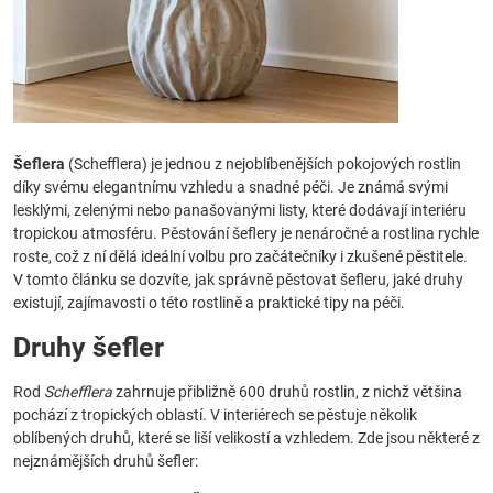
Šeflera
(Schefflera) je jednou z nejoblíbenějších pokojových rostlin
díky svému elegantnímu vzhledu a snadné péči. Je známá svými
lesklými, zelenými nebo panašovanými listy, které dodávají interiéru
tropickou atmosféru. Pěstování šeflery je nenáročné a rostlina rychle
roste, což z ní dělá ideální volbu pro začátečníky i zkušené pěstitele.
V tomto článku se dozvíte, jak správně pěstovat šefleru, jaké druhy
existují, zajímavosti o této rostlině a praktické tipy na péči.
Druhy šefler
Rod
Schefflera
zahrnuje přibližně 600 druhů rostlin, z nichž většina
pochází z tropických oblastí. V interiérech se pěstuje několik
oblíbených druhů, které se liší velikostí a vzhledem. Zde jsou některé z
nejznámějších druhů šefler: