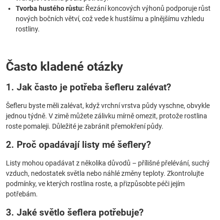
Tvorba hustého růstu:
Řezání koncových výhonů podporuje růst
nových bočních větví, což vede k hustšímu a plnějšímu vzhledu
rostliny.
Často kladené otázky
1. Jak často je potřeba šefleru zalévat?
Šefleru byste měli zalévat, když vrchní vrstva půdy vyschne, obvykle
jednou týdně. V zimě můžete zálivku mírně omezit, protože rostlina
roste pomaleji. Důležité je zabránit přemokření půdy.
2. Proč opadávají listy mé šeflery?
Listy mohou opadávat z několika důvodů – přílišné přelévání, suchý
vzduch, nedostatek světla nebo náhlé změny teploty. Zkontrolujte
podmínky, ve kterých rostlina roste, a přizpůsobte péči jejím
potřebám.
3. Jaké světlo šeflera potřebuje?