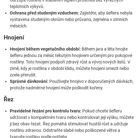
Udržujte rostlinu v stabilním teplém prostředí bez výrazných
teplotních výkyvů.
Ochrana před studeným vzduchem:
Zajistěte, aby šeflera nebyla
vystavena studeným oknům nebo průvanu, zejména v zimních
měsících.
Hnojení
Hnojení během vegetačního období:
Během jara a léta hnojte
šefleru jednou za měsíc tekutým hnojivem určeným pro pokojové
rostliny. Toto hnojení podpoří zdravý růst a vývoj nových listů. V
zimě, kdy je rostlina v období klidu, můžete hnojení omezit nebo
zcela přerušit.
Správné dávkování:
Používejte hnojivo v doporučených dávkách,
protože nadměrné hnojení může poškodit kořeny.
Řez
Pravidelné řezání pro kontrolu tvaru:
Pokud chcete šefleru
udržovat v kompaktním tvaru nebo kontrolovat její výšku, můžete
ji bez obav řezat. Řez pomáhá stimulovat hustší růst a udržuje
rostlinu zdravou. Odstraňte slabé nebo poškozené větve a
tvarujte rostlinu podle potřeby.