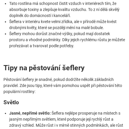
Tato rostlina má schopnost čistit vzduch v interiérech tím, že
absorbuje toxiny a zlepšuje kvalitu vzduchu. To z ní dělá skvělý
doplněk do domácností i kanceláří.
Šeflera v interiéru kvete velmi zřídka, ale v přírodě může kvést
drobnými květy, které se později mění na malé bobule.
Šeflery mohou dorůst značné výšky, pokud mají dostatek
prostoru a vhodné podmínky. Díky jejich rychlému růstu je můžete
prořezávat a tvarovat podle potřeby.
Tipy na pěstování šeflery
Pěstování šeflery je snadné, pokud dodržíte několik základních
pravidel. Zde jsou tipy, které vám pomohou uspět při pěstování této
populární rostliny:
Světlo
Jasné, nepřímé světlo:
Šeflera nejlépe prosperuje na místech s
jasným nepřímým světlem, které podporuje její rychlý růst a
zdravý vzhled. Může růst i v mírně stinných podmínkách, ale růst