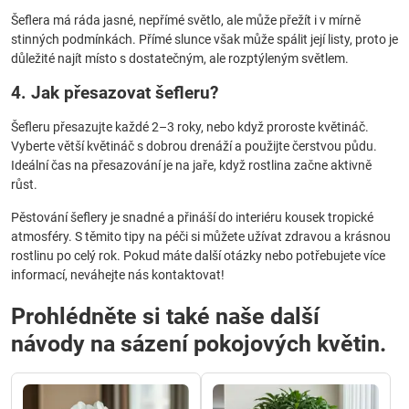
Šeflera má ráda jasné, nepřímé světlo, ale může přežít i v mírně
stinných podmínkách. Přímé slunce však může spálit její listy, proto je
důležité najít místo s dostatečným, ale rozptýleným světlem.
4. Jak přesazovat šefleru?
Šefleru přesazujte každé 2–3 roky, nebo když proroste květináč.
Vyberte větší květináč s dobrou drenáží a použijte čerstvou půdu.
Ideální čas na přesazování je na jaře, když rostlina začne aktivně
růst.
Pěstování šeflery je snadné a přináší do interiéru kousek tropické
atmosféry. S těmito tipy na péči si můžete užívat zdravou a krásnou
rostlinu po celý rok. Pokud máte další otázky nebo potřebujete více
informací, neváhejte nás kontaktovat!
Prohlédněte si také naše další
návody na sázení pokojových květin.