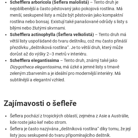
Schefflera arboricola (Šeflera malolistá)
– Tento druh je
nejoblíbenější a často pěstovaný jako pokojová rostlina. Má
menší, seskupené listy a může být pěstován jako kompaktní
rostlina nebo bonsaj. Existují také panašované odrůdy s listy s
bílými nebo žlutými skvrnami.
Schefflera actinophylla (Šeflera velkolistá)
– Tento druh má
větší listy uspořádané do tvaru deštníku, což mu často přináší
přezdívku „deštníková rostlina“. Je to větší druh, který může
dorůst až do výšky 2–3 metrů v interiéru.
Schefflera elegantissima
– Tento druh, známý také jako
Dizygotheca elegantissima
, má úzké a jemné listy s tmavě
zeleným zbarvením a je ideální pro modernější interiéry. Má
subtilnější a elegantní vzhled.
Zajímavosti o šefleře
Šeflera pochází z tropických oblastí, zejména z Asie a Austrálie,
kde roste jako keř nebo strom.
Šeflera je často nazývána „deštníková rostlina“ díky tomu, že její
listy jsou seskupené do tvaru připomínajícího deštník.