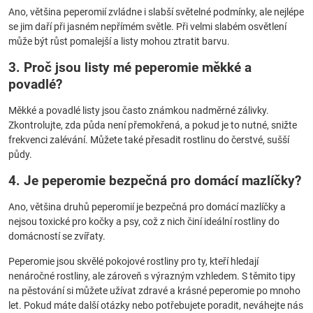
Ano, většina peperomií zvládne i slabší světelné podmínky, ale nejlépe
se jim daří při jasném nepřímém světle. Při velmi slabém osvětlení
může být růst pomalejší a listy mohou ztratit barvu.
3. Proč jsou listy mé peperomie měkké a
povadlé?
Měkké a povadlé listy jsou často známkou nadměrné zálivky.
Zkontrolujte, zda půda není přemokřená, a pokud je to nutné, snižte
frekvenci zalévání. Můžete také přesadit rostlinu do čerstvé, sušší
půdy.
4. Je peperomie bezpečná pro domácí mazlíčky?
Ano, většina druhů peperomií je bezpečná pro domácí mazlíčky a
nejsou toxické pro kočky a psy, což z nich činí ideální rostliny do
domácností se zvířaty.
Peperomie jsou skvělé pokojové rostliny pro ty, kteří hledají
nenáročné rostliny, ale zároveň s výrazným vzhledem. S těmito tipy
na pěstování si můžete užívat zdravé a krásné peperomie po mnoho
let. Pokud máte další otázky nebo potřebujete poradit, neváhejte nás