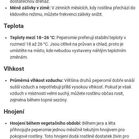
dostatečnou drenáž.
Méně zálivky v zimě:
V zimních měsících, kdy rostlina přechází do
klidového režimu, můžete frekvenci zálivky snížit.
Teplota
Teploty mezi 18–26 °C:
Peperomie preferují stabilní teploty v
rozmezí 18 až 26 °C. Jsou citlivé na průvan a chlad, proto je
umístěte na místo, kde nebudou vystaveny náhlým teplotním
změnám.
Vlhkost
Průměrná vlhkost vzduchu:
Většina druhů peperomií dobře snáší
sušší vzduch a nepotřebují příliš vysokou vlhkost. Pokud je však
vzduch v místnosti velmi suchý, můžete rostlinu občas rosit,
zejména během topné sezóny.
Hnojení
Hnojení během vegetačního období:
Během jara a léta
přihnojujte peperomie jednou měsíčně tekutým hnojivem pro
pokojové rostliny. Toto hnojení dodá rostlině dostatek živin pro