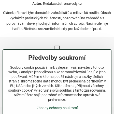
Autor:
Redakce Jutronavody.cz
Článek připravil tým domácích zahrádkářů a milovníků rostlin. Obsah
vychází z praktických zkušeností, pozorování na zahradě a z
porovnávání důvěryhodných informačních zdrojů. Naším cílem je
tvořit užitečné a srozumitelné texty pro každodenní praxi.
Předvolby soukromí
Newsletter
Soubory cookie používáme k vylepšení vaší návštěvy tohoto
Odebírat naše novinky:
webu, k analýze jeho výkonu a ke shromažďování údajů o jeho
používání. Můžeme k tomu použít nástroje a služby třetích
stran a shromážděná data mohou být přenášena partnerům v
Odebírat
EU, USA nebo jiných zemích. Kliknutím na „Přijmout všechny
soubory cookie“ vyjadřujete svůj souhlas s tímto zpracováním.
Níže můžete najít podrobné informace nebo upravit své
Chci se přihlásit k odběru novinek e-mailem.
preference.
Zásady ochrany soukromí