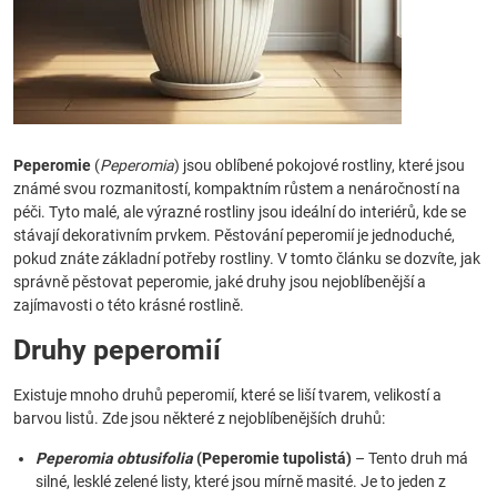
Peperomie
(
Peperomia
) jsou oblíbené pokojové rostliny, které jsou
známé svou rozmanitostí, kompaktním růstem a nenáročností na
péči. Tyto malé, ale výrazné rostliny jsou ideální do interiérů, kde se
stávají dekorativním prvkem. Pěstování peperomií je jednoduché,
pokud znáte základní potřeby rostliny. V tomto článku se dozvíte, jak
správně pěstovat peperomie, jaké druhy jsou nejoblíbenější a
zajímavosti o této krásné rostlině.
Druhy peperomií
Existuje mnoho druhů peperomií, které se liší tvarem, velikostí a
barvou listů. Zde jsou některé z nejoblíbenějších druhů:
Peperomia obtusifolia
(Peperomie tupolistá)
– Tento druh má
silné, lesklé zelené listy, které jsou mírně masité. Je to jeden z