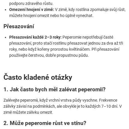
podporu zdravého růstu.
Omezení hnojení v zimě:
V zimě, kdy rostlina zpomaluje svůj růst,
můžete hnojení omezit nebo ho úplně vynechat.
Přesazování
Přesazování každé 2–3 roky:
Peperomie nepotřebují časté
přesazování, proto stačí rostlinu přesazovat jednou za dva až tři
roky, nebo když kořeny prorostou květináčem. Při přesazování
používejte čerstvou, dobře propustnou půdu.
Často kladené otázky
1. Jak často bych měl zalévat peperomii?
Zalévejte peperomii, když vrchní vrstva půdy vyschne. Frekvence
zálivky závisí na podmínkách, ale obvykle je to každých 7–10 dní. V
zimě můžete zálivku omezit.
2. Může peperomie růst ve stínu?