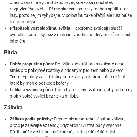
orientovaný na východ nebo sever, kde získají dostatek
rozptýleného světla. Přímé sluneční paprsky mohou spálit jejich
listy, proto se jim vyhýbejte. V polostínu také přežijí, ale růst může
být pomalejší.
Přizpůsobivost slabšímu světlu:
Peperomie zvládají i slabší
světelné podmínky, což z nich činí vhodné rostliny pro různé části
interiéru.
Půda
Dobře propustná půda:
Použijte substrát pro sukulenty nebo
směs pro pokojové rostliny s přidaným perlitem nebo pískem.
Tento typ půdy zajistí dobrý odtok vody a zabrání přemokření,
které by mohlo poškodit kořeny.
Lehká a vzdušná půda:
Půda by měla být vzdušná, aby se kořeny
mohly volně vyvíjet bez rizika hniloby.
Zálivka
Zálivka podle potřeby:
Peperomie nepotřebují častou zálivku,
proto je zalévejte až tehdy, když vrchní vrstva půdy vyschne.
Přelití může vést k hnilobě kořenů, proto je důležité zajistit