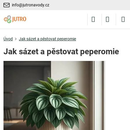
info@jutronavody.cz
Úvod
Jak sázet a pěstovat peperomie
Jak sázet a pěstovat peperomie