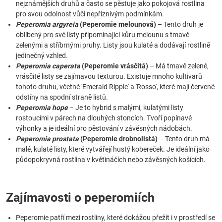
nejznámějších druhů a často se pěstuje jako pokojová rostlina
pro svou odolnost vůči nepříznivým podmínkám.
Peperomia argyreia
(Peperomie melounová)
– Tento druh je
oblíbený pro své listy připomínající kůru melounu s tmavě
zelenými a stříbrnými pruhy. Listy jsou kulaté a dodávají rostlině
jedinečný vzhled.
Peperomia caperata
(Peperomie vrásčitá)
– Má tmavě zelené,
vrásčité listy se zajímavou texturou. Existuje mnoho kultivarů
tohoto druhu, včetně 'Emerald Ripple' a 'Rosso', které mají červené
odstíny na spodní straně listů.
Peperomia hope
– Je to hybrid s malými, kulatými listy
rostoucími v párech na dlouhých stoncích. Tvoří popínavé
výhonky a je ideální pro pěstování v závěsných nádobách.
Peperomia prostata
(Peperomie drobnolistá)
– Tento druh má
malé, kulaté listy, které vytvářejí hustý kobereček. Je ideální jako
půdopokryvná rostlina v květináčích nebo závěsných košících.
Zajímavosti o peperomiích
Peperomie patří mezi rostliny, které dokážou přežít i v prostředí se