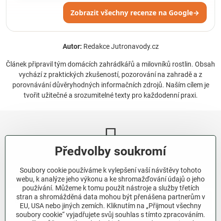
Zobrazit všechny recenze na Google
→
Autor:
Redakce Jutronavody.cz
Článek připravil tým domácích zahrádkářů a milovníků rostlin. Obsah
vychází z praktických zkušeností, pozorování na zahradě a z
porovnávání důvěryhodných informačních zdrojů. Naším cílem je
tvořit užitečné a srozumitelné texty pro každodenní praxi.
Předvolby soukromí
Newsletter
Soubory cookie používáme k vylepšení vaší návštěvy tohoto
Odebírat naše novinky:
webu, k analýze jeho výkonu a ke shromažďování údajů o jeho
používání. Můžeme k tomu použít nástroje a služby třetích
stran a shromážděná data mohou být přenášena partnerům v
Odebírat
EU, USA nebo jiných zemích. Kliknutím na „Přijmout všechny
soubory cookie“ vyjadřujete svůj souhlas s tímto zpracováním.