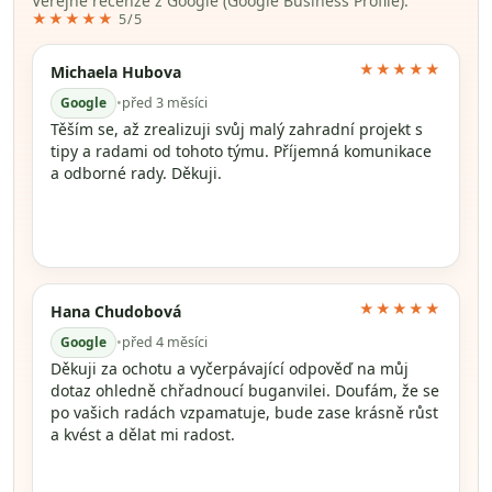
Veřejné recenze z Google (Google Business Profile).
★★★★★
5/5
★★★★★
Michaela Hubova
Google
•
před 3 měsíci
Těším se, až zrealizuji svůj malý zahradní projekt s
tipy a radami od tohoto týmu. Příjemná komunikace
a odborné rady. Děkuji.
★★★★★
Hana Chudobová
Google
•
před 4 měsíci
Děkuji za ochotu a vyčerpávající odpověď na můj
dotaz ohledně chřadnoucí buganvilei. Doufám, že se
po vašich radách vzpamatuje, bude zase krásně růst
a kvést a dělat mi radost.