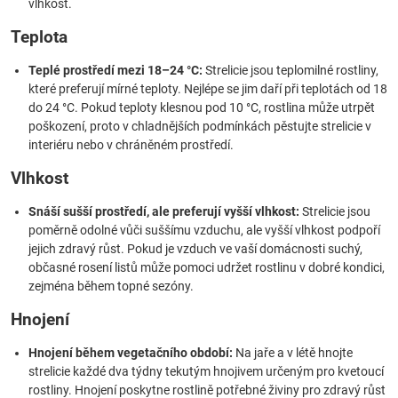
vlhkost.
Teplota
Teplé prostředí mezi 18–24 °C:
Strelicie jsou teplomilné rostliny,
které preferují mírné teploty. Nejlépe se jim daří při teplotách od 18
do 24 °C. Pokud teploty klesnou pod 10 °C, rostlina může utrpět
poškození, proto v chladnějších podmínkách pěstujte strelicie v
interiéru nebo v chráněném prostředí.
Vlhkost
Snáší sušší prostředí, ale preferují vyšší vlhkost:
Strelicie jsou
poměrně odolné vůči suššímu vzduchu, ale vyšší vlhkost podpoří
jejich zdravý růst. Pokud je vzduch ve vaší domácnosti suchý,
občasné rosení listů může pomoci udržet rostlinu v dobré kondici,
zejména během topné sezóny.
Hnojení
Hnojení během vegetačního období:
Na jaře a v létě hnojte
strelicie každé dva týdny tekutým hnojivem určeným pro kvetoucí
rostliny. Hnojení poskytne rostlině potřebné živiny pro zdravý růst