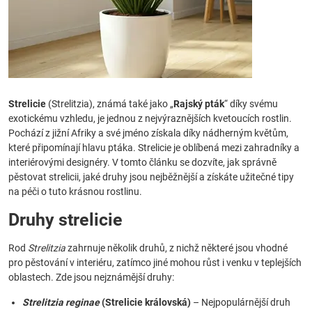
Strelicie
(Strelitzia), známá také jako „
Rajský pták
“ díky svému
exotickému vzhledu, je jednou z nejvýraznějších kvetoucích rostlin.
Pochází z jižní Afriky a své jméno získala díky nádherným květům,
které připomínají hlavu ptáka. Strelicie je oblíbená mezi zahradníky a
interiérovými designéry. V tomto článku se dozvíte, jak správně
pěstovat strelicii, jaké druhy jsou nejběžnější a získáte užitečné tipy
na péči o tuto krásnou rostlinu.
Druhy strelicie
Rod
Strelitzia
zahrnuje několik druhů, z nichž některé jsou vhodné
pro pěstování v interiéru, zatímco jiné mohou růst i venku v teplejších
oblastech. Zde jsou nejznámější druhy:
Strelitzia reginae
(Strelicie královská)
– Nejpopulárnější druh