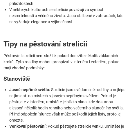
příležitostech.
V některých kulturách se strelicie považují za symbol
nesmrtelnosti a věčného života. Jsou oblíbené v zahradách, kde
se vyžaduje elegance a výjimečnost.
Tipy na pěstování strelicií
Pěstování strelicií není složité, pokud dodržíte několik základních
kroků. Tyto rostliny mohou prospívat v interiéru i exteriéru, pokud
mají vhodné podmínky:
Stanoviště
Jasné nepřímé světlo:
Strelicie jsou světlomilné rostliny a nejlépe
se jim daří na místech s jasným nepřímým světlem. Pokud je
pěstujete v interiéru, umístěte je blízko okna, kde dostanou
alespoň několik hodin ranního nebo večerního slunečního světla.
Přímé odpolední slunce však může poškodit jejich listy, proto jej
omezte.
Venkovní pěstování:
Pokud pěstujete strelicie venku, umístěte je