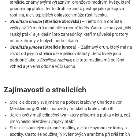
strelicie, známý svými výraznými oranžovo-modrými květy, které
připomínají ptáka. Tento druh se často pěstuje jako pokojová
rostlina, ale v teplejších oblastech může růst i venku.
Strelitzia nicolai
(Strelicie obrovská)
– Tento druh dorůstá
výšky až 10 metrů a má bílé a modré květy. Často se nazývá „bílý
rajský pták“ a je ideální pro zahradníky, kteří mají velké prostory
nebo zahrady v teplých podmínkách.
Strelitzia juncea
(Strelicie juncea)
– Zajímavý druh, který má na
rozdíl od jiných strelicií úzké jehlicovité listy. Jeho květy jsou
podobné jako u
Strelitzia reginae
, ale tato rostlina má odlišný
vzhled a je velmi odolná vůči suchu.
Zajímavosti o streliciích
Strelicie dostaly své jméno na počest královny Charlotte von
Mecklenburg-Strelitz, manželky britského krále Jiřího III.
Jejich květy mají jedinečný tvar, který připomíná ptáka v letu, což
jim vyneslo přezdívku „rajský pták“.
Strelicie jsou nejen okrasné rostliny, ale také symbolem krásy a
exotiky. Často se používají v květinových aranžmá při zvláštních