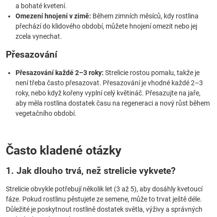
a bohaté kvetení.
Omezení hnojení v zimě:
Během zimních měsíců, kdy rostlina
přechází do klidového období, můžete hnojení omezit nebo jej
zcela vynechat.
Přesazování
Přesazování každé 2–3 roky:
Strelicie rostou pomalu, takže je
není třeba často přesazovat. Přesazování je vhodné každé 2–3
roky, nebo když kořeny vyplní celý květináč. Přesazujte na jaře,
aby měla rostlina dostatek času na regeneraci a nový růst během
vegetačního období.
Často kladené otázky
1. Jak dlouho trvá, než strelicie vykvete?
Strelicie obvykle potřebují několik let (3 až 5), aby dosáhly kvetoucí
fáze. Pokud rostlinu pěstujete ze semene, může to trvat ještě déle.
Důležité je poskytnout rostlině dostatek světla, výživy a správných