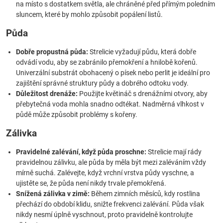
na místo s dostatkem světla, ale chráněné před přímým poledním
sluncem, které by mohlo způsobit popálení listů.
Půda
Dobře propustná půda:
Strelicie vyžadují půdu, která dobře
odvádí vodu, aby se zabránilo přemokření a hnilobě kořenů.
Univerzální substrát obohacený o písek nebo perlit je ideální pro
zajištění správné struktury půdy a dobrého odtoku vody.
Důležitost drenáže:
Použijte květináč s drenážními otvory, aby
přebytečná voda mohla snadno odtékat. Nadměrná vlhkost v
půdě může způsobit problémy s kořeny.
Zálivka
Pravidelné zalévání, když půda proschne:
Strelicie mají rády
pravidelnou zálivku, ale půda by měla být mezi zaléváním vždy
mírně suchá. Zalévejte, když vrchní vrstva půdy vyschne, a
ujistěte se, že půda není nikdy trvale přemokřená.
Snížená zálivka v zimě:
Během zimních měsíců, kdy rostlina
přechází do období klidu, snižte frekvenci zalévání. Půda však
nikdy nesmí úplně vyschnout, proto pravidelně kontrolujte