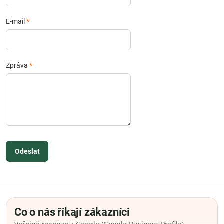
E-mail
*
Zpráva
*
Odeslat
Co o nás říkají zákazníci