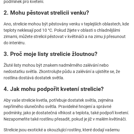
podmínek pro kvetení.
2. Mohu pěstovat strelicii venku?
Ano, strelicie mohou být pěstovány venku v teplejších oblastech, kde
teploty neklesají pod 10 °C. Pokud žijete v oblasti s chladnějšími
zimami, můžete strelicii pěstovat v květináči a na zimu ji přesunout
do interiéru.
3. Proč moje listy strelicie žloutnou?
Žluté listy mohou být znakem nadměrného zalévání nebo
nedostatku světla. Zkontrolujte půdu a zalévání a ujistěte se, že
rostlina dostává dostatek světla.
4. Jak mohu podpořit kvetení strelicie?
Aby vaše strelicie kvetla, potřebuje dostatek světla, zejména
nepřímého slunečního světla. Pravidelné hnojení a správné
podmínky, jako je dostatečná vlhkost a teplota, také podpoří kvetení.
Nezapomeňte také rostlinu přesadit, pokud je již v malém květináči.
Strelicie jsou exotické a okouzlující rostliny, které dodají vašemu