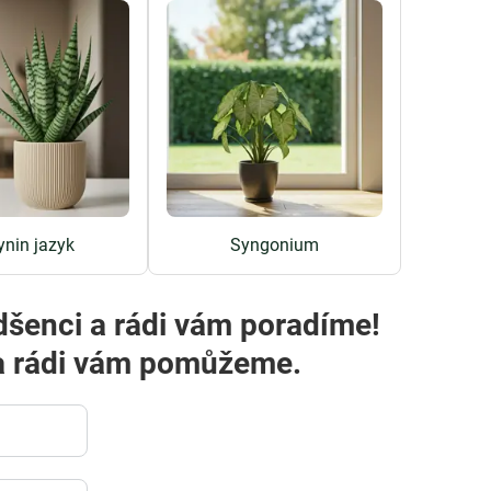
ynin jazyk
Syngonium
dšenci a rádi vám poradíme!
m a rádi vám pomůžeme.