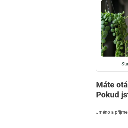
St
Máte otá
Pokud js
Jméno a příjme