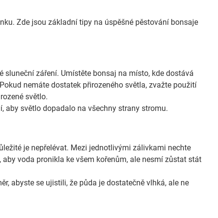
 venku. Zde jsou základní tipy na úspěšné pěstování bonsaje
mé sluneční záření. Umístěte bonsaj na místo, kde dostává
Pokud nemáte dostatek přirozeného světla, zvažte použití
irozené světlo.
ní, aby světlo dopadalo na všechny strany stromu.
ůležité je nepřelévat. Mezi jednotlivými zálivkami nechte
 aby voda pronikla ke všem kořenům, ale nesmí zůstat stát
, abyste se ujistili, že půda je dostatečně vlhká, ale ne