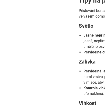
Tipy na 
Pěstování bonsa
ve vašem domo
Světlo
Jasné nepřím
jasné, nepří
umělého osvět
Pravidelné o
Zálivka
Pravidelná, 
horní vrstvu
v misce, aby
Kontrola vlh
přemokřená.
Vlhkost