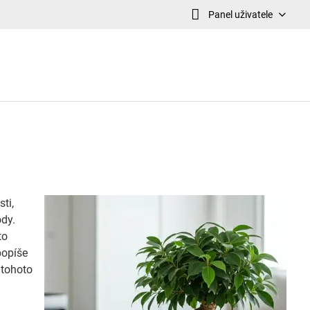
Panel uživatele
ti,
ody.
to
popíše
 tohoto