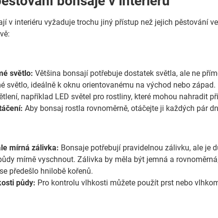
pěstování bonsaje v interiéru
jí v interiéru vyžaduje trochu jiný přístup než jejich pěstování
vě:
é světlo:
Většina bonsají potřebuje dostatek světla, ale ne pří
mé světlo, ideálně k oknu orientovanému na východ nebo západ. 
lení, například LED světel pro rostliny, které mohou nahradit př
táčení:
Aby bonsaj rostla rovnoměrně, otáčejte ji každých pár d
ale mírná zálivka:
Bonsaje potřebují pravidelnou zálivku, ale je d
 půdy mírně vyschnout. Zálivka by měla být jemná a rovnoměrná,
 se předešlo hnilobě kořenů.
kosti půdy:
Pro kontrolu vlhkosti můžete použít prst nebo vlhkoměr