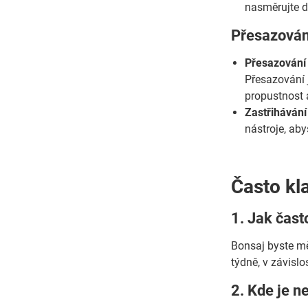
nasměrujte d
Přesazován
Přesazování
Přesazování j
propustnost 
Zastřihávání
nástroje, aby
Často kl
1. Jak čast
Bonsaj byste mě
týdně, v závisl
2. Kde je ne