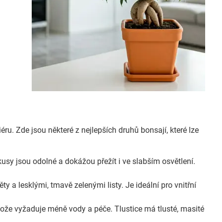
ru. Zde jsou některé z nejlepších druhů bonsají, které lze
kusy jsou odolné a dokážou přežít i ve slabším osvětlení.
 a lesklými, tmavě zelenými listy. Je ideální pro vnitřní
otože vyžaduje méně vody a péče. Tlustice má tlusté, masité