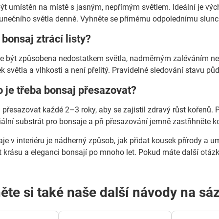
ýt umístěn na místě s jasným, nepřímým světlem. Ideální je v
lunečního světla denně. Vyhněte se přímému odpolednímu slunci, 
bonsaj ztrácí listy?
že být způsobena nedostatkem světla, nadměrným zaléváním neb
k světla a vlhkosti a není přelitý. Pravidelné sledování stavu 
o je třeba bonsaj přesazovat?
 přesazovat každé 2–3 roky, aby se zajistil zdravý růst kořenů. P
ální substrát pro bonsaje a při přesazování jemně zastřihněte ko
je v interiéru je nádherný způsob, jak přidat kousek přírody a 
t krásu a eleganci bonsají po mnoho let. Pokud máte další otázk
ěte si také naše další návody na sá