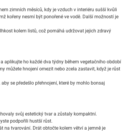
em zimních měsíců, kdy je vzduch v interiéru sušší kvůli
emž kořeny nesmí být ponořené ve vodě. Další možností je
lhkost kolem listů, což pomáhá udržovat jejich zdravý
e a aplikujte ho každé dva týdny během vegetačního období
imy můžete hnojení omezit nebo zcela zastavit, když je růst
aby se předešlo přehnojení, které by mohlo bonsaj
hovaly svůj estetický tvar a zůstaly kompaktní.
yste podpořili hustší růst.
t na tvarování. Drát obtočte kolem větví a jemně je