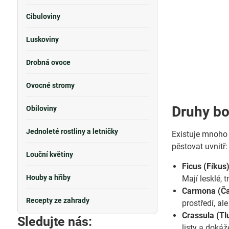
Cibuloviny
Luskoviny
Drobná ovoce
Ovocné stromy
Druhy bon
Obiloviny
Jednoleté rostliny a letničky
Existuje mnoho d
pěstovat uvnitř:
Louční květiny
Ficus (Fíkus
Houby a hřiby
Mají lesklé, 
Carmona (Čaj
Recepty ze zahrady
prostředí, al
Crassula (Tl
Sledujte nás:
listy a dokáž