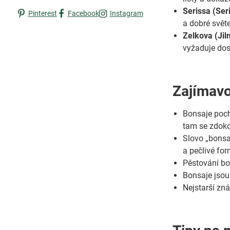
Serissa (Ser
Pinterest
Facebook
Instagram
a dobré svět
Zelkova (Jil
vyžaduje dos
Zajímavo
Bonsaje poch
tam se zdoko
Slovo „bonsa
a pečlivé fo
Pěstování bon
Bonsaje jsou
Nejstarší zná