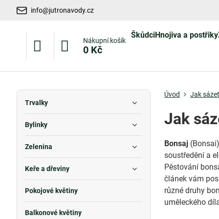
info@jutronavody.cz
Škůdci
Hnojiva a postřiky
Nákupní košík
0 Kč
Úvod
Jak sázet
Trvalky
Jak sáz
Bylinky
Bonsaj
(Bonsai),
Zelenina
soustředění a e
Pěstování bonsa
Keře a dřeviny
článek vám posk
různé druhy bons
Pokojové květiny
uměleckého díl
Balkonové květiny