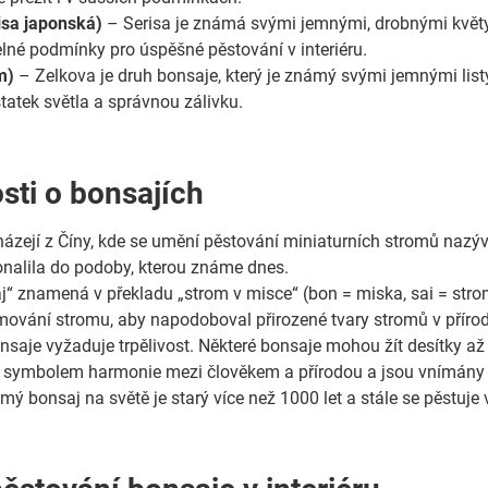
isa japonská)
– Serisa je známá svými jemnými, drobnými květy,
elné podmínky pro úspěšné pěstování v interiéru.
m)
– Zelkova je druh bonsaje, který je známý svými jemnými listy 
tatek světla a správnou zálivku.
sti o bonsajích
ázejí z Číny, kde se umění pěstování miniaturních stromů nazýv
nalila do podoby, kterou známe dnes.
j“ znamená v překladu „strom v misce“ (bon = miska, sai = strom
rmování stromu, aby napodoboval přirozené tvary stromů v přírod
saje vyžaduje trpělivost. Některé bonsaje mohou žít desítky až 
 symbolem harmonie mezi člověkem a přírodou a jsou vnímány j
mý bonsaj na světě je starý více než 1000 let a stále se pěstuje