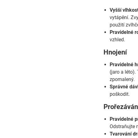
Vyšší vlhkos
vytápění. Zv
použití zvlh
Pravidelné r
vzhled.
Hnojení
Pravidelné h
(jaro a léto)
zpomalený.
Správné dáv
poškodit.
Prořezávání
Pravidelné p
Odstraňujte n
Tvarování d