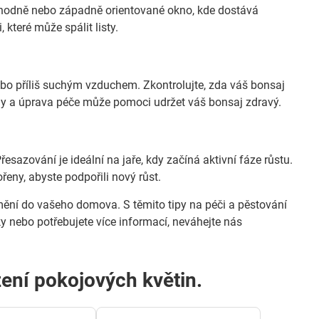
ýchodně nebo západně orientované okno, kde dostává
které může spálit listy.
o příliš suchým vzduchem. Zkontrolujte, zda váš bonsaj
půdy a úprava péče může pomoci udržet váš bonsaj zdravý.
řesazování je ideální na jaře, kdy začíná aktivní fáze růstu.
řeny, abyste podpořili nový růst.
umění do vašeho domova. S těmito tipy na péči a pěstování
y nebo potřebujete více informací, neváhejte nás
zení pokojových květin.