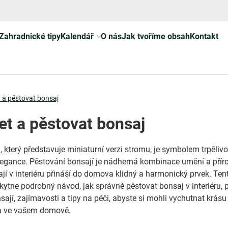
Zahradnické tipy
Kalendář
O nás
Jak tvoříme obsah
Kontakt
 a pěstovat bonsaj
et a pěstovat bonsaj
 který představuje miniaturní verzi stromu, je symbolem trpělivos
legance. Pěstování bonsají je nádherná kombinace umění a přír
jí v interiéru přináší do domova klidný a harmonický prvek. Ten
ytne podrobný návod, jak správně pěstovat bonsaj v interiéru, 
ají, zajímavosti a tipy na péči, abyste si mohli vychutnat krásu
a ve vašem domově.