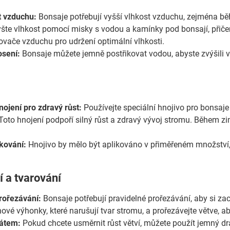
t vzduchu:
Bonsaje potřebují vyšší vlhkost vzduchu, zejména běh
yšte vlhkost pomocí misky s vodou a kamínky pod bonsají, přič
čovače vzduchu pro udržení optimální vlhkosti.
osení:
Bonsaje můžete jemně postřikovat vodou, abyste zvýšili v
nojení pro zdravý růst:
Používejte speciální hnojivo pro bonsaj
. Toto hnojení podpoří silný růst a zdravý vývoj stromu. Během z
kování:
Hnojivo by mělo být aplikováno v přiměřeném množství, 
 a tvarování
rořezávání:
Bonsaje potřebují pravidelné prořezávání, aby si zac
ové výhonky, které narušují tvar stromu, a prořezávejte větve, ab
rátem:
Pokud chcete usměrnit růst větví, můžete použít jemný drá