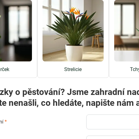
arček
Strelicie
Tch
zky o pěstování? Jsme zahradní na
te nenašli, co hledáte, napište ná
ní
*