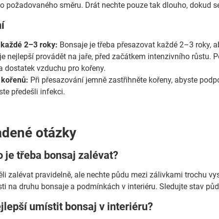
o požadovaného směru. Drát nechte pouze tak dlouho, dokud se 
í
 každé 2–3 roky:
Bonsaje je třeba přesazovat každé 2–3 roky, aby
e nejlepší provádět na jaře, před začátkem intenzivního růstu. Po
a dostatek vzduchu pro kořeny.
 kořenů:
Při přesazování jemně zastřihněte kořeny, abyste podpo
ste předešli infekci.
adené otázky
o je třeba bonsaj zalévat?
li zalévat pravidelně, ale nechte půdu mezi zálivkami trochu v
osti na druhu bonsaje a podmínkách v interiéru. Sledujte stav p
jlepší umístit bonsaj v interiéru?