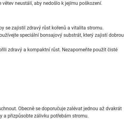
větev neustálí, aby nedošlo k jejímu poškození.
 se zajistil zdravý růst kořenů a vitalita stromu.
užívejte speciální bonsajový substrát, který zajistí dobrou
řili zdravý a kompaktní růst. Nezapomeňte použít čisté
yschnout. Obecně se doporučuje zalévat jednou až dvakrát
ůdy a přizpůsobte zálivku potřebám stromu.