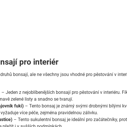
sají pro interiér
ruhů bonsají, ale ne všechny jsou vhodné pro pěstování v interié
)
– Jeden z nejoblíbenějších bonsají pro pěstování v interiéru. Fí
tmavě zelené listy a snadno se tvarují.
ovník fuki)
– Tento bonsaj je známý svými drobnými bílými květy
e vyžaduje více péče, zejména pravidelnou zálivku.
ustice)
– Tento sukulentní bonsaj je ideální pro začátečníky, pr
e přežít i v sušších podmínkách.