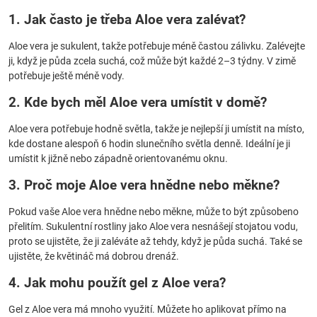
1. Jak často je třeba Aloe vera zalévat?
Aloe vera je sukulent, takže potřebuje méně častou zálivku. Zalévejte
ji, když je půda zcela suchá, což může být každé 2–3 týdny. V zimě
potřebuje ještě méně vody.
2. Kde bych měl Aloe vera umístit v domě?
Aloe vera potřebuje hodně světla, takže je nejlepší ji umístit na místo,
kde dostane alespoň 6 hodin slunečního světla denně. Ideální je ji
umístit k jižně nebo západně orientovanému oknu.
3. Proč moje Aloe vera hnědne nebo měkne?
Pokud vaše Aloe vera hnědne nebo měkne, může to být způsobeno
přelitím. Sukulentní rostliny jako Aloe vera nesnášejí stojatou vodu,
proto se ujistěte, že ji zaléváte až tehdy, když je půda suchá. Také se
ujistěte, že květináč má dobrou drenáž.
4. Jak mohu použít gel z Aloe vera?
Gel z Aloe vera má mnoho využití. Můžete ho aplikovat přímo na