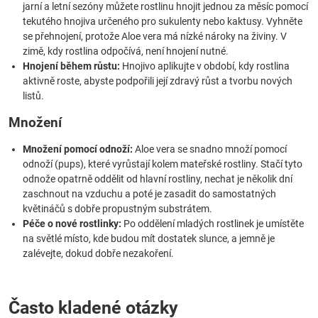
jarní a letní sezóny můžete rostlinu hnojit jednou za měsíc pomocí
tekutého hnojiva určeného pro sukulenty nebo kaktusy. Vyhněte
se přehnojení, protože Aloe vera má nízké nároky na živiny. V
zimě, kdy rostlina odpočívá, není hnojení nutné.
Hnojení během růstu:
Hnojivo aplikujte v období, kdy rostlina
aktivně roste, abyste podpořili její zdravý růst a tvorbu nových
listů.
Množení
Množení pomocí odnoží:
Aloe vera se snadno množí pomocí
odnoží (pups), které vyrůstají kolem mateřské rostliny. Stačí tyto
odnože opatrně oddělit od hlavní rostliny, nechat je několik dní
zaschnout na vzduchu a poté je zasadit do samostatných
květináčů s dobře propustným substrátem.
Péče o nové rostlinky:
Po oddělení mladých rostlinek je umístěte
na světlé místo, kde budou mít dostatek slunce, a jemně je
zalévejte, dokud dobře nezakoření.
Často kladené otázky