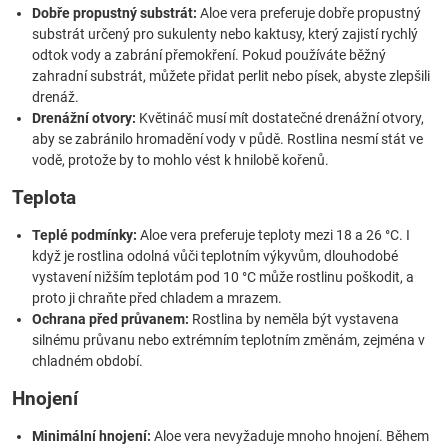
Dobře propustný substrát:
Aloe vera preferuje dobře propustný
substrát určený pro sukulenty nebo kaktusy, který zajistí rychlý
odtok vody a zabrání přemokření. Pokud používáte běžný
zahradní substrát, můžete přidat perlit nebo písek, abyste zlepšili
drenáž.
Drenážní otvory:
Květináč musí mít dostatečné drenážní otvory,
aby se zabránilo hromadění vody v půdě. Rostlina nesmí stát ve
vodě, protože by to mohlo vést k hnilobě kořenů.
Teplota
Teplé podmínky:
Aloe vera preferuje teploty mezi 18 a 26 °C. I
když je rostlina odolná vůči teplotním výkyvům, dlouhodobé
vystavení nižším teplotám pod 10 °C může rostlinu poškodit, a
proto ji chraňte před chladem a mrazem.
Ochrana před průvanem:
Rostlina by neměla být vystavena
silnému průvanu nebo extrémním teplotním změnám, zejména v
chladném období.
Hnojení
Minimální hnojení:
Aloe vera nevyžaduje mnoho hnojení. Během