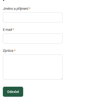
Jméno a příjmení
*
E-mail
*
Zpráva
*
Odeslat