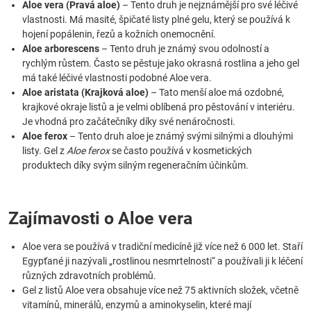
Aloe vera (Pravá aloe)
– Tento druh je nejznámější pro své léčivé
vlastnosti. Má masité, špičaté listy plné gelu, který se používá k
hojení popálenin, řezů a kožních onemocnění.
Aloe arborescens
– Tento druh je známý svou odolností a
rychlým růstem. Často se pěstuje jako okrasná rostlina a jeho gel
má také léčivé vlastnosti podobné Aloe vera.
Aloe aristata (Krajková aloe)
– Tato menší aloe má ozdobné,
krajkové okraje listů a je velmi oblíbená pro pěstování v interiéru.
Je vhodná pro začátečníky díky své nenáročnosti.
Aloe ferox
– Tento druh aloe je známý svými silnými a dlouhými
listy. Gel z
Aloe ferox
se často používá v kosmetických
produktech díky svým silným regeneračním účinkům.
Zajímavosti o Aloe vera
Aloe vera se používá v tradiční medicíně již více než 6 000 let. Staří
Egypťané ji nazývali „rostlinou nesmrtelnosti“ a používali ji k léčení
různých zdravotních problémů.
Gel z listů Aloe vera obsahuje více než 75 aktivních složek, včetně
vitamínů, minerálů, enzymů a aminokyselin, které mají