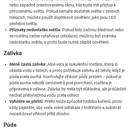
nebo západně orientovanému oknu, kde bude mít přístup k
přirozenému světlu. Pokud nemáte dostatek světla v zimních
měsících, můžete použít doplňkové osvětlení, jako jsou LED
pěstební světla.
Příznaky nedostatku světla:
Pokud listy začnou blednout nebo
se rostlina začne vytahovat (etiolace), může to být známka
nedostatku světla, a proto bude nutné zlepšit osvětlení.
Zálivka
Méně častá zálivka:
Aloe vera je sukulentní rostlina, která si
ukládá vodu v listech, a proto potřebuje zálivku až tehdy, když je
půda zcela suchá. Kontrolujte vlhkost půdy prstem – pokud je
půda suchá několik centimetrů pod povrchem, rostlina je
připravená k zálivce. Zálivka by měla být důkladná, ale je důležité
nechat přebytečnou vodu zcela odtéct.
Vyhněte se přelití:
Přelití může způsobit hnilobu kořenů, proto
vždy zajistěte, aby voda volně odtékala z květináče a substrát
nezadržoval vlhkost příliš dlouho.
Půda