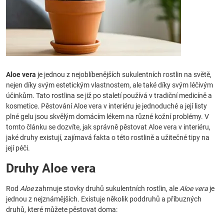
Aloe vera
je jednou z nejoblíbenějších sukulentních rostlin na světě,
nejen díky svým estetickým vlastnostem, ale také díky svým léčivým
účinkům. Tato rostlina se již po staletí používá v tradiční medicíně a
kosmetice. Pěstování Aloe vera v interiéru je jednoduché a její listy
plné gelu jsou skvělým domácím lékem na různé kožní problémy. V
tomto článku se dozvíte, jak správně pěstovat Aloe vera v interiéru,
jaké druhy existují, zajímavá fakta o této rostlině a užitečné tipy na
její péči.
Druhy Aloe vera
Rod
Aloe
zahrnuje stovky druhů sukulentních rostlin, ale
Aloe vera
je
jednou z nejznámějších. Existuje několik poddruhů a příbuzných
druhů, které můžete pěstovat doma: