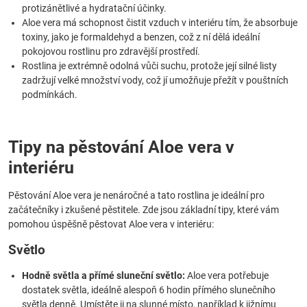
protizánětlivé a hydratační účinky.
Aloe vera má schopnost čistit vzduch v interiéru tím, že absorbuje
toxiny, jako je formaldehyd a benzen, což z ní dělá ideální
pokojovou rostlinu pro zdravější prostředí.
Rostlina je extrémně odolná vůči suchu, protože její silné listy
zadržují velké množství vody, což jí umožňuje přežít v pouštních
podmínkách.
Tipy na pěstování Aloe vera v
interiéru
Pěstování Aloe vera je nenáročné a tato rostlina je ideální pro
začátečníky i zkušené pěstitele. Zde jsou základní tipy, které vám
pomohou úspěšně pěstovat Aloe vera v interiéru:
Světlo
Hodně světla a přímé sluneční světlo:
Aloe vera potřebuje
dostatek světla, ideálně alespoň 6 hodin přímého slunečního
světla denně. Umístěte ji na slunné místo, například k jižnímu