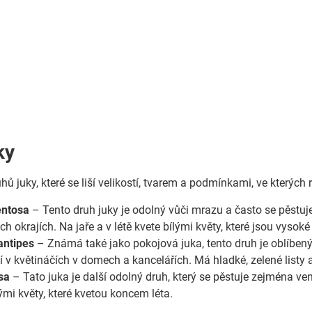
ky
uhů juky, které se liší velikostí, tvarem a podmínkami, ve kterýc
entosa
– Tento druh juky je odolný vůči mrazu a často se pěstuje
ich okrajích. Na jaře a v létě kvete bílými květy, které jsou vysok
antipes
– Známá také jako pokojová juka, tento druh je oblíbený v
 v květináčích v domech a kancelářích. Má hladké, zelené listy a
sa
– Tato juka je další odolný druh, který se pěstuje zejména ve
ými květy, které kvetou koncem léta.