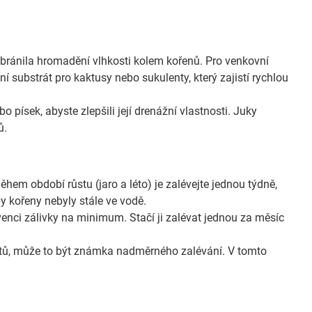
abránila hromadění vlhkosti kolem kořenů. Pro venkovní
í substrát pro kaktusy nebo sukulenty, který zajistí rychlou
 písek, abyste zlepšili její drenážní vlastnosti. Juky
ů.
hem období růstu (jaro a léto) je zalévejte jednou týdně,
y kořeny nebyly stále ve vodě.
kvenci zálivky na minimum. Stačí ji zalévat jednou za měsíc
stů, může to být známka nadměrného zalévání. V tomto