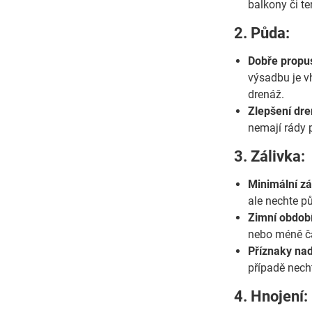
balkony či te
2. Půda:
Dobře propu
výsadbu je vh
drenáž.
Zlepšení dre
nemají rády p
3. Zálivka:
Minimální zá
ale nechte p
Zimní období
nebo méně čas
Příznaky na
případě nech
4. Hnojení: