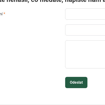
ní
*
Odeslat