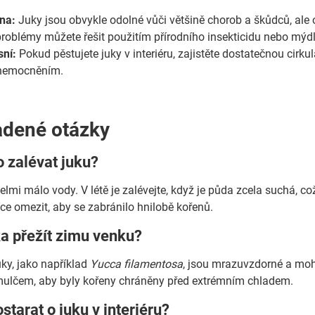
ina:
Juky jsou obvykle odolné vůči většině chorob a škůdců, ale
problémy můžete řešit použitím přírodního insekticidu nebo mýd
sní:
Pokud pěstujete juky v interiéru, zajistěte dostatečnou cirk
nemocněním.
adené otázky
o zalévat juku?
velmi málo vody. V létě je zalévejte, když je půda zcela suchá, 
íce omezit, aby se zabránilo hnilobě kořenů.
a přežít zimu venku?
uky, jako například
Yucca filamentosa
, jsou mrazuvzdorné a moh
mulčem, aby byly kořeny chráněny před extrémním chladem.
starat o juku v interiéru?