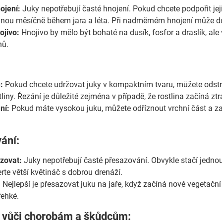
ojení:
Juky nepotřebují časté hnojení. Pokud chcete podpořit jej
dnou měsíčně během jara a léta. Při nadměrném hnojení může do
ojivo:
Hnojivo by mělo být bohaté na dusík, fosfor a draslík, a
nů.
:
Pokud chcete udržovat juky v kompaktním tvaru, můžete odstran
tliny. Řezání je důležité zejména v případě, že rostlina začíná z
ní:
Pokud máte vysokou juku, můžete odříznout vrchní část a zak
ání:
zovat:
Juky nepotřebují časté přesazování. Obvykle stačí jednou
te větší květináč s dobrou drenáží.
:
Nejlepší je přesazovat juku na jaře, když začíná nové vegetační
ehké.
t vůči chorobám a škůdcům: