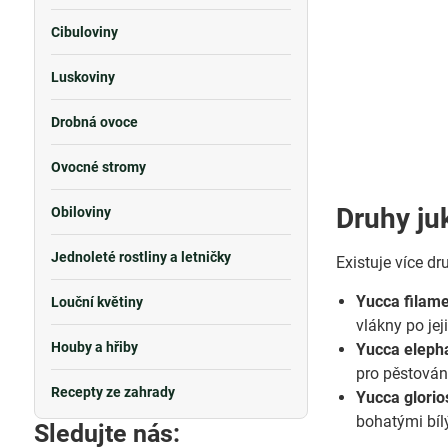
Cibuloviny
Luskoviny
Drobná ovoce
Ovocné stromy
Druhy ju
Obiloviny
Jednoleté rostliny a letničky
Existuje více dr
Yucca filam
Louční květiny
vlákny po jej
Houby a hřiby
Yucca eleph
pro pěstování
Recepty ze zahrady
Yucca glorio
bohatými bíl
Sledujte nás: