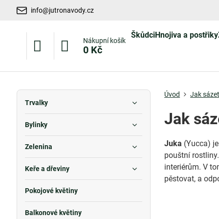
info@jutronavody.cz
Škůdci
Hnojiva a postřiky
Nákupní košík
0 Kč
Úvod
Jak sázet
Trvalky
Jak sáz
Bylinky
Juka
(Yucca) je
Zelenina
pouštní rostlin
interiérům. V t
Keře a dřeviny
pěstovat, a odpo
Pokojové květiny
Balkonové květiny