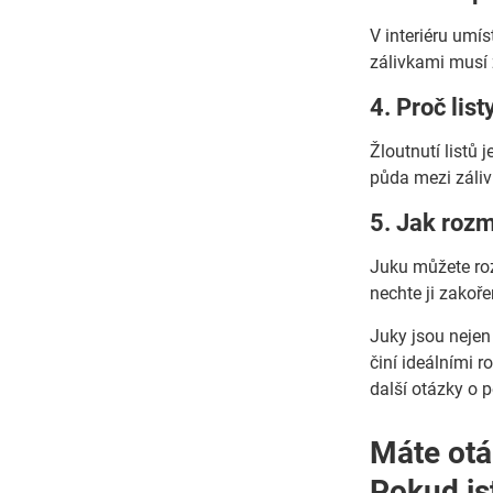
V interiéru umí
zálivkami musí z
4. Proč lis
Žloutnutí listů
půda mezi záliv
5. Jak rozm
Juku můžete roz
nechte ji zakoře
Juky jsou nejen 
činí ideálními r
další otázky o 
Máte otá
Pokud js