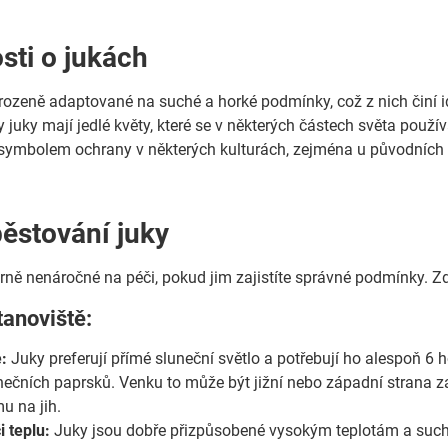
sti o jukách
irozeně adaptované na suché a horké podmínky, což z nich činí id
 juky mají jedlé květy, které se v některých částech světa použív
 symbolem ochrany v některých kulturách, zejména u původních
pěstování juky
ně nenáročné na péči, pokud jim zajistíte správné podmínky. Zde
tanoviště:
:
Juky preferují přímé sluneční světlo a potřebují ho alespoň 6
nečních paprsků. Venku to může být jižní nebo západní strana zah
u na jih.
i teplu:
Juky jsou dobře přizpůsobené vysokým teplotám a suchu,