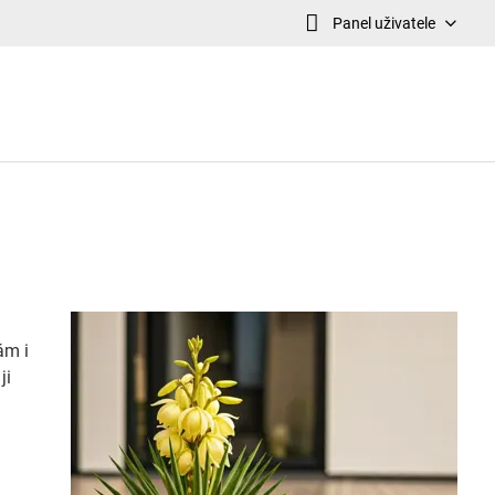
Panel uživatele
ám i
ji