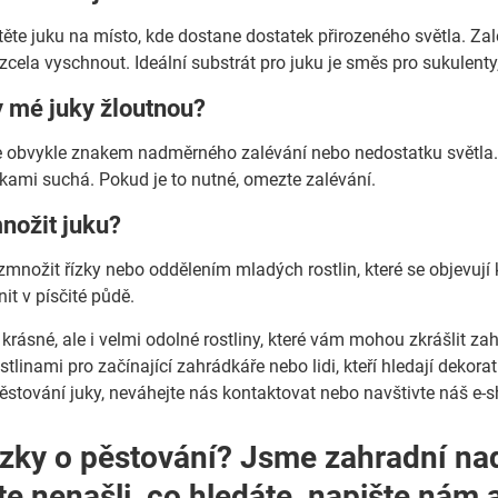
stěte juku na místo, kde dostane dostatek přirozeného světla. 
cela vyschnout. Ideální substrát pro juku je směs pro sukulenty,
ty mé juky žloutnou?
 je obvykle znakem nadměrného zalévání nebo nedostatku světla. 
kami suchá. Pokud je to nutné, omezte zalévání.
nožit juku?
množit řízky nebo oddělením mladých rostlin, které se objevují 
nit v písčité půdě.
krásné, ale i velmi odolné rostliny, které vám mohou zkrášlit za
ostlinami pro začínající zahrádkáře nebo lidi, kteří hledají dek
pěstování juky, neváhejte nás kontaktovat nebo navštivte náš e-s
zky o pěstování? Jsme zahradní na
te nenašli, co hledáte, napište ná