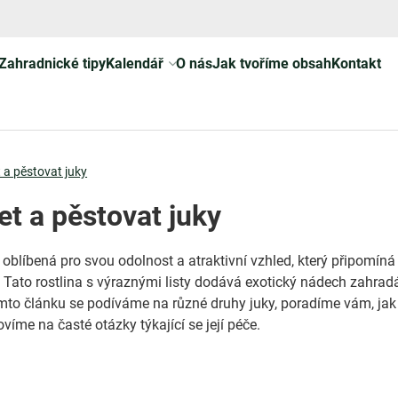
Zahradnické tipy
Kalendář
O nás
Jak tvoříme obsah
Kontakt
 a pěstovat juky
et a pěstovat juky
 oblíbená pro svou odolnost a atraktivní vzhled, který připomíná
y. Tato rostlina s výraznými listy dodává exotický nádech zahrad
omto článku se podíváme na různé druhy juky, poradíme vám, jak 
víme na časté otázky týkající se její péče.