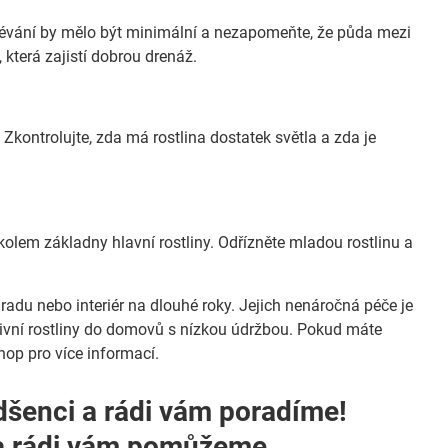
Zalévání by mělo být minimální a nezapomeňte, že půda mezi
 která zajistí dobrou drenáž.
Zkontrolujte, zda má rostlina dostatek světla a zda je
kolem základny hlavní rostliny. Odřízněte mladou rostlinu a
hradu nebo interiér na dlouhé roky. Jejich nenáročná péče je
orativní rostliny do domovů s nízkou údržbou. Pokud máte
hop pro více informací.
dšenci a rádi vám poradíme!
m a rádi vám pomůžeme.