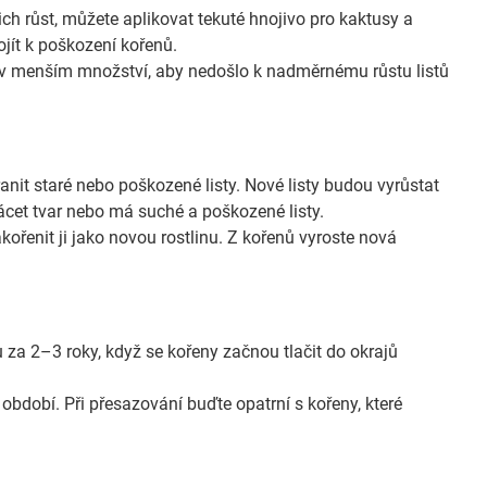
ich růst, můžete aplikovat tekuté hnojivo pro kaktusy a
jít k poškození kořenů.
le v menším množství, aby nedošlo k nadměrnému růstu listů
it staré nebo poškozené listy. Nové listy budou vyrůstat
trácet tvar nebo má suché a poškozené listy.
ořenit ji jako novou rostlinu. Z kořenů vyroste nová
 za 2–3 roky, když se kořeny začnou tlačit do okrajů
 období. Při přesazování buďte opatrní s kořeny, které