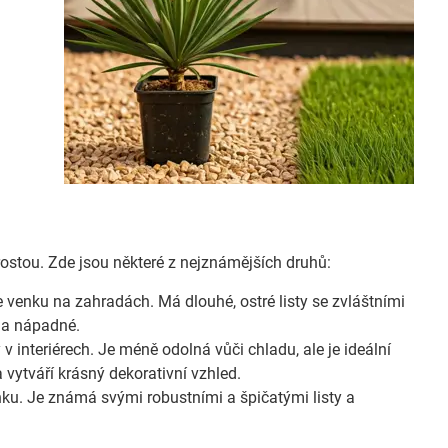
h rostou. Zde jsou některé z nejznámějších druhů:
 venku na zahradách. Má dlouhé, ostré listy se zvláštními
é a nápadné.
 interiérech. Je méně odolná vůči chladu, ale je ideální
 vytváří krásný dekorativní vzhled.
nku. Je známá svými robustními a špičatými listy a