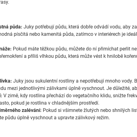
rasy.
stná půda:
Juky potřebují půdu, která dobře odvádí vodu, aby z
odná písčitá nebo kamenitá půda, zatímco v interiérech je ideáln
náže:
Pokud máte těžkou půdu, můžete do ní přimíchat perlit nebo
řemokření a příliš vlhkou půdu, která může vést k hnilobě kořen
livka:
Juky jsou sukulentní rostliny a nepotřebují mnoho vody. Bě
ůdu mezi jednotlivými zálivkami úplně vyschnout. Je důležité, ab
:
V zimě, kdy rostlina přechází do vegetačního klidu, snižte fre
to, pokud je rostlina v chladnějším prostředí.
dměrného zalévání:
Pokud si všimnete žlutých nebo shnilých li
te půdu úplně vyschnout a upravte zálivkový režim.