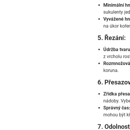
Minimální hn
sukulenty je
Vyvážené hn
na úkor koře
5. Řezání:
Údržba tvaru
z vrcholu ros
Rozmnožová
koruna.
6. Přesazov
Zřídka přesa
nádoby. Vyber
Správný čas
mohou být kř
7. Odolnos