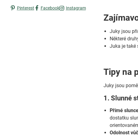
Pinterest
Facebook
Instagram
Zajímavo
Juky jsou př
Některé druhy
Juka je také
Tipy na 
Juky jsou poměr
1. Slunné s
Přímé slunce
dostatku slu
orientovaném
Odolnost vůč