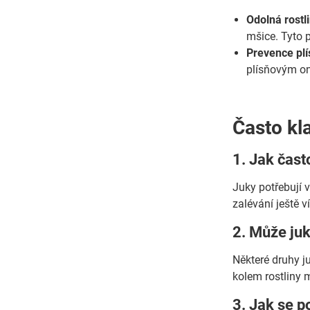
Odolná rostl
mšice. Tyto 
Prevence plí
plísňovým o
Často kl
1. Jak čast
Juky potřebují 
zalévání ještě v
2. Může juk
Některé druhy j
kolem rostliny 
3. Jak se po