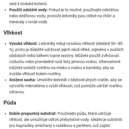
vést k hnilobě kořenů.
Použití odstáté vody:
Pokud je to možné, používejte odstátou
nebo dešťovou vodu, protože ledviníky jsou citlivé na chlór a
minerály v tvrdé vodě.
Vlhkost
Vysoká vlhkost:
Ledviníky milují vysokou vlhkost (ideálně 50–80
%), proto je důležité udržovat jejich okolí vlhké, zejména v sušších
obdobích nebo během topné sezóny. Můžete použít zvlhčovač
vzduchu nebo pravidelně rosit listy jemnou vodou. Alternativně
můžete umístit rostlinu na misku s vodou a kamínky, aby se
zvýšila vlhkost kolem rostliny.
Snížení sucha:
Umístěte ledviník v blízkosti jiných rostlin, aby se
vytvořilo mikroklima s vyšší vlhkostí, což pomůže udržet rostlinu
zdravou.
Půda
Dobře propustný substrát:
Používejte půdu, která udržuje
vlhkost, ale umožňuje odtok přebytečné vody. Ideální je substrát
pro kapradiny smíchaný s rašelinou a perlitem, což zajistí