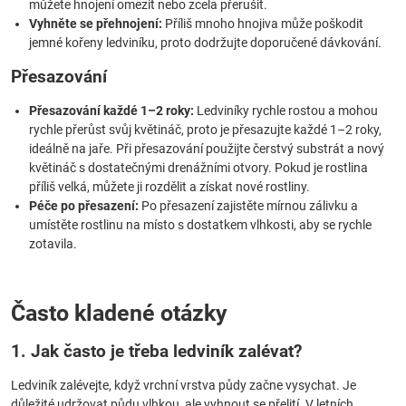
můžete hnojení omezit nebo zcela přerušit.
Vyhněte se přehnojení:
Příliš mnoho hnojiva může poškodit
jemné kořeny ledviníku, proto dodržujte doporučené dávkování.
Přesazování
Přesazování každé 1–2 roky:
Ledviníky rychle rostou a mohou
rychle přerůst svůj květináč, proto je přesazujte každé 1–2 roky,
ideálně na jaře. Při přesazování použijte čerstvý substrát a nový
květináč s dostatečnými drenážními otvory. Pokud je rostlina
příliš velká, můžete ji rozdělit a získat nové rostliny.
Péče po přesazení:
Po přesazení zajistěte mírnou zálivku a
umístěte rostlinu na místo s dostatkem vlhkosti, aby se rychle
zotavila.
Často kladené otázky
1. Jak často je třeba ledviník zalévat?
Ledviník zalévejte, když vrchní vrstva půdy začne vysychat. Je
důležité udržovat půdu vlhkou, ale vyhnout se přelití. V letních