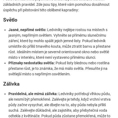
základních pravidel. Zde jsou tipy, které vám pomohou dosáhnout
úspěchu při pěstování této oblíbené kapradiny:
Světlo
Jasné, nepřímé světlo:
Ledviníky nejlépe rostou na místech s
jasným, nepřímým světlem. Vyhněte se přímému slunečnímu
záření, které by mohlo spálit jejich jemné listy. Pokud ledviník
umístíte do příliš tmavého kouta, může ztratit barvu a přestane
růst. Ideálním místem je severně orientované okno nebo světlé
místo v interiéru, které není vystaveno přímému slunci.
Příznaky nedostatku světla:
Pokud listy blednou nebo rostlina
přestane růst, je to známka, že má málo světla. Přesuňte ji na
světlejší místo s nepřímým osvětlením.
Zálivka
Pravidelná, ale mírná zálivka:
Ledviníky potřebují vlhkou půdu,
ale nesmí být přemokřené. Zalévejte je tehdy, když vrchní vrstva
půdy začne vysychat, ale dbejte na to, aby půda nebyla příliš
suchá. Zalévejte důkladně, ale zajistěte, aby přebytečná voda
odtekla z květináče. Pokud půda zůstane přemokřená, může to