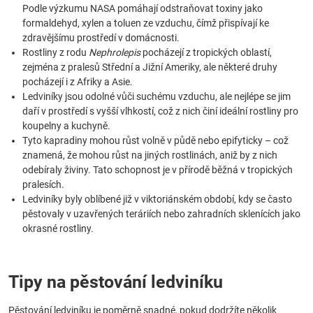
Podle výzkumu NASA pomáhají odstraňovat toxiny jako
formaldehyd, xylen a toluen ze vzduchu, čímž přispívají ke
zdravějšímu prostředí v domácnosti.
Rostliny z rodu
Nephrolepis
pocházejí z tropických oblastí,
zejména z pralesů Střední a Jižní Ameriky, ale některé druhy
pocházejí i z Afriky a Asie.
Ledviníky jsou odolné vůči suchému vzduchu, ale nejlépe se jim
daří v prostředí s vyšší vlhkostí, což z nich činí ideální rostliny pro
koupelny a kuchyně.
Tyto kapradiny mohou růst volně v půdě nebo epifyticky – což
znamená, že mohou růst na jiných rostlinách, aniž by z nich
odebíraly živiny. Tato schopnost je v přírodě běžná v tropických
pralesích.
Ledviníky byly oblíbené již v viktoriánském období, kdy se často
pěstovaly v uzavřených teráriích nebo zahradních sklenících jako
okrasné rostliny.
Tipy na pěstování ledviníku
Pěstování ledviníku je poměrně snadné, pokud dodržíte několik