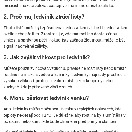
měsících můžete zalévat častěji, v zimě mírně omezte zálivku.
2. Proč můj ledviník ztrácí listy?
Ztráta listů může být způsobena nedostatkem vlhkosti, nedostatkem
světla nebo přelitím. Zkontrolujte, zda má rostlina dostatečnou
vlhkost a správnou péči. Pokud listy začnou žloutnout, může to být
signál nadměrné zálivky.
3. Jak zvýšit vlhkost pro ledviník?
Můžete použít zvlhčovač vzduchu, pravidelně rosit listy nebo umístit
rostlinu na misku s vodou a kamínky. Ledviníky mají rády prostředí s
vysokou vlhkostí, proto je ideální umístit je do koupelny nebo
kuchyně, kde je přirozeně vlhčí vzduch.
4. Mohu pěstovat ledviník venku?
Ano, ledviníky můžete pěstovat i venku v teplejších oblastech, kde
teploty neklesají pod 12 °C. Je důležité, aby rostlina byla umístěna v
polostínu nebo stínu, kde bude chráněna před přímým sluncem.