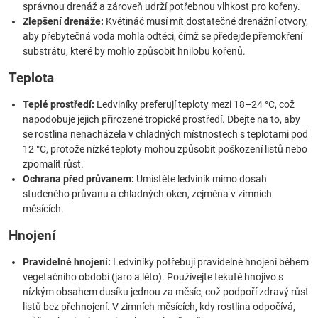
správnou drenáž a zároveň udrží potřebnou vlhkost pro kořeny.
Zlepšení drenáže:
Květináč musí mít dostatečné drenážní otvory,
aby přebytečná voda mohla odtéci, čímž se předejde přemokření
substrátu, které by mohlo způsobit hnilobu kořenů.
Teplota
Teplé prostředí:
Ledviníky preferují teploty mezi 18–24 °C, což
napodobuje jejich přirozené tropické prostředí. Dbejte na to, aby
se rostlina nenacházela v chladných místnostech s teplotami pod
12 °C, protože nízké teploty mohou způsobit poškození listů nebo
zpomalit růst.
Ochrana před průvanem:
Umístěte ledviník mimo dosah
studeného průvanu a chladných oken, zejména v zimních
měsících.
Hnojení
Pravidelné hnojení:
Ledviníky potřebují pravidelné hnojení během
vegetačního období (jaro a léto). Používejte tekuté hnojivo s
nízkým obsahem dusíku jednou za měsíc, což podpoří zdravý růst
listů bez přehnojení. V zimních měsících, kdy rostlina odpočívá,