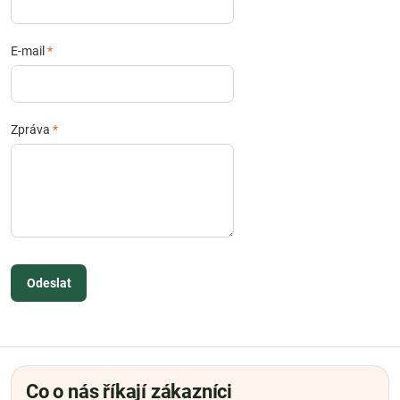
E-mail
*
Zpráva
*
Odeslat
Co o nás říkají zákazníci