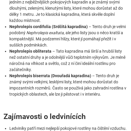
jedním z nejběžnějších pokojových kapradin a je známý svými
dlouhými, zelenými, klenutými listy, které mohou dorůstat až do
délky 1 metru. Je to klasická kapradina, která skvěle doplní
každou místnost.
Nephrolepis cordifolia (Srdčitá kapradina)
– Tento druh je velmi
podobný
Nephrolepis exaltata
, ale jeho listy jsou o něco kratší a
kompaktnější. Má podzemní hlízy, které jí pomáhají přežít i v
sušších podmínkách.
Nephrolepis obliterata
– Tato kapradina má širší a hrubší listy
než ostatní druhy a je odolnější vůči teplotním výkyvům. Je méně
náročná na vlhkost a světlo, což z ní činí ideální rostlinu pro
začátečníky.
Nephrolepis biserrata (Dvouřadá kapradina)
– Tento druh je
známý svými velkými, lesklými listy, které mohou dorůstat do
impozantních rozměrů. Často se používá jako zahradní rostlina v
tropických oblastech, ale lze ji pěstovat i v interiéru.
Zajímavosti o ledvinících
Ledviníky patří mezi nejlepší pokojové rostliny na čištění vzduchu.