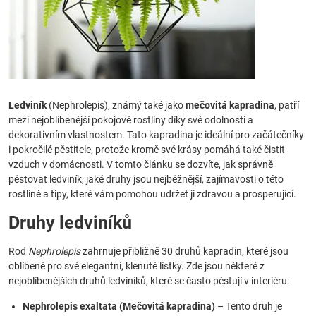
Ledviník
(Nephrolepis), známý také jako
mečovitá kapradina
, patří
mezi nejoblíbenější pokojové rostliny díky své odolnosti a
dekorativním vlastnostem. Tato kapradina je ideální pro začátečníky
i pokročilé pěstitele, protože kromě své krásy pomáhá také čistit
vzduch v domácnosti. V tomto článku se dozvíte, jak správně
pěstovat ledviník, jaké druhy jsou nejběžnější, zajímavosti o této
rostlině a tipy, které vám pomohou udržet ji zdravou a prosperující.
Druhy ledviníků
Rod
Nephrolepis
zahrnuje přibližně 30 druhů kapradin, které jsou
oblíbené pro své elegantní, klenuté lístky. Zde jsou některé z
nejoblíbenějších druhů ledviníků, které se často pěstují v interiéru:
Nephrolepis exaltata (Mečovitá kapradina)
– Tento druh je