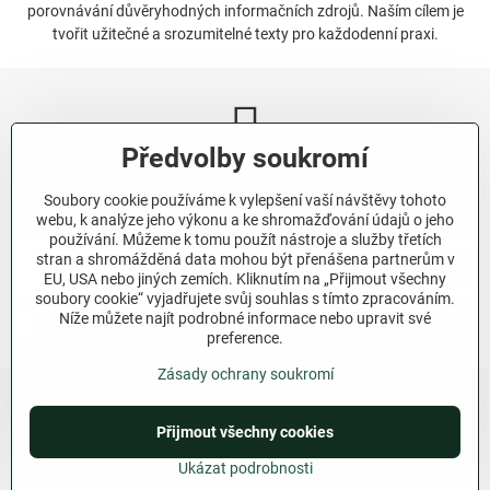
porovnávání důvěryhodných informačních zdrojů. Naším cílem je
tvořit užitečné a srozumitelné texty pro každodenní praxi.
Předvolby soukromí
Newsletter
Soubory cookie používáme k vylepšení vaší návštěvy tohoto
Odebírat naše novinky:
webu, k analýze jeho výkonu a ke shromažďování údajů o jeho
používání. Můžeme k tomu použít nástroje a služby třetích
stran a shromážděná data mohou být přenášena partnerům v
Odebírat
EU, USA nebo jiných zemích. Kliknutím na „Přijmout všechny
soubory cookie“ vyjadřujete svůj souhlas s tímto zpracováním.
Níže můžete najít podrobné informace nebo upravit své
Chci se přihlásit k odběru novinek e-mailem.
preference.
Zásady ochrany soukromí
Přijmout všechny cookies
©
2026
Copyright
Předvolby soukromí
Zásady ochrany soukromí
Ukázat podrobnosti
Vytvořeno systémem:
ByznysWeb.cz