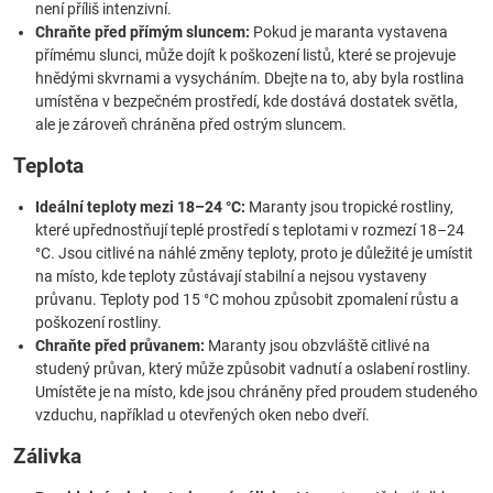
není příliš intenzivní.
Chraňte před přímým sluncem:
Pokud je maranta vystavena
přímému slunci, může dojít k poškození listů, které se projevuje
hnědými skvrnami a vysycháním. Dbejte na to, aby byla rostlina
umístěna v bezpečném prostředí, kde dostává dostatek světla,
ale je zároveň chráněna před ostrým sluncem.
Teplota
Ideální teploty mezi 18–24 °C:
Maranty jsou tropické rostliny,
které upřednostňují teplé prostředí s teplotami v rozmezí 18–24
°C. Jsou citlivé na náhlé změny teploty, proto je důležité je umístit
na místo, kde teploty zůstávají stabilní a nejsou vystaveny
průvanu. Teploty pod 15 °C mohou způsobit zpomalení růstu a
poškození rostliny.
Chraňte před průvanem:
Maranty jsou obzvláště citlivé na
studený průvan, který může způsobit vadnutí a oslabení rostliny.
Umístěte je na místo, kde jsou chráněny před proudem studeného
vzduchu, například u otevřených oken nebo dveří.
Zálivka