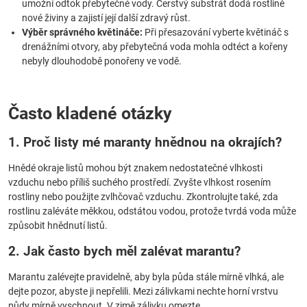
umožní odtok přebytečné vody. Čerstvý substrát dodá rostlině
nové živiny a zajistí její další zdravý růst.
Výběr správného květináče:
Při přesazování vyberte květináč s
drenážními otvory, aby přebytečná voda mohla odtéct a kořeny
nebyly dlouhodobě ponořeny ve vodě.
Často kladené otázky
1. Proč listy mé maranty hnědnou na okrajích?
Hnědé okraje listů mohou být znakem nedostatečné vlhkosti
vzduchu nebo příliš suchého prostředí. Zvyšte vlhkost rosením
rostliny nebo použijte zvlhčovač vzduchu. Zkontrolujte také, zda
rostlinu zaléváte měkkou, odstátou vodou, protože tvrdá voda může
způsobit hnědnutí listů.
2. Jak často bych měl zalévat marantu?
Marantu zalévejte pravidelně, aby byla půda stále mírně vlhká, ale
dejte pozor, abyste ji nepřelili. Mezi zálivkami nechte horní vrstvu
půdy mírně vyschnout. V zimě zálivku omezte.