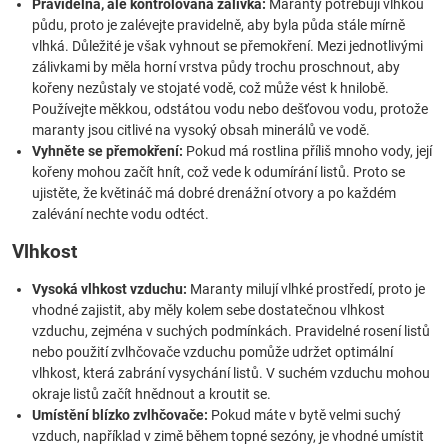
Pravidelná, ale kontrolovaná zálivka:
Maranty potřebují vlhkou
půdu, proto je zalévejte pravidelně, aby byla půda stále mírně
vlhká. Důležité je však vyhnout se přemokření. Mezi jednotlivými
zálivkami by měla horní vrstva půdy trochu proschnout, aby
kořeny nezůstaly ve stojaté vodě, což může vést k hnilobě.
Používejte měkkou, odstátou vodu nebo dešťovou vodu, protože
maranty jsou citlivé na vysoký obsah minerálů ve vodě.
Vyhněte se přemokření:
Pokud má rostlina příliš mnoho vody, její
kořeny mohou začít hnít, což vede k odumírání listů. Proto se
ujistěte, že květináč má dobré drenážní otvory a po každém
zalévání nechte vodu odtéct.
Vlhkost
Vysoká vlhkost vzduchu:
Maranty milují vlhké prostředí, proto je
vhodné zajistit, aby měly kolem sebe dostatečnou vlhkost
vzduchu, zejména v suchých podmínkách. Pravidelné rosení listů
nebo použití zvlhčovače vzduchu pomůže udržet optimální
vlhkost, která zabrání vysychání listů. V suchém vzduchu mohou
okraje listů začít hnědnout a kroutit se.
Umístění blízko zvlhčovače:
Pokud máte v bytě velmi suchý
vzduch, například v zimě během topné sezóny, je vhodné umístit