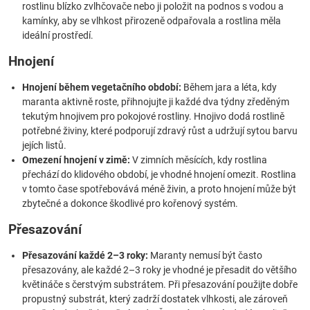
rostlinu blízko zvlhčovače nebo ji položit na podnos s vodou a
kamínky, aby se vlhkost přirozeně odpařovala a rostlina měla
ideální prostředí.
Hnojení
Hnojení během vegetačního období:
Během jara a léta, kdy
maranta aktivně roste, přihnojujte ji každé dva týdny zředěným
tekutým hnojivem pro pokojové rostliny. Hnojivo dodá rostlině
potřebné živiny, které podporují zdravý růst a udržují sytou barvu
jejích listů.
Omezení hnojení v zimě:
V zimních měsících, kdy rostlina
přechází do klidového období, je vhodné hnojení omezit. Rostlina
v tomto čase spotřebovává méně živin, a proto hnojení může být
zbytečné a dokonce škodlivé pro kořenový systém.
Přesazování
Přesazování každé 2–3 roky:
Maranty nemusí být často
přesazovány, ale každé 2–3 roky je vhodné je přesadit do většího
květináče s čerstvým substrátem. Při přesazování použijte dobře
propustný substrát, který zadrží dostatek vlhkosti, ale zároveň