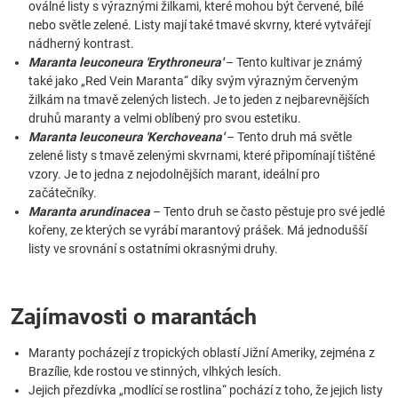
oválné listy s výraznými žilkami, které mohou být červené, bílé
nebo světle zelené. Listy mají také tmavé skvrny, které vytvářejí
nádherný kontrast.
Maranta leuconeura 'Erythroneura'
– Tento kultivar je známý
také jako „Red Vein Maranta“ díky svým výrazným červeným
žilkám na tmavě zelených listech. Je to jeden z nejbarevnějších
druhů maranty a velmi oblíbený pro svou estetiku.
Maranta leuconeura 'Kerchoveana'
– Tento druh má světle
zelené listy s tmavě zelenými skvrnami, které připomínají tištěné
vzory. Je to jedna z nejodolnějších marant, ideální pro
začátečníky.
Maranta arundinacea
– Tento druh se často pěstuje pro své jedlé
kořeny, ze kterých se vyrábí marantový prášek. Má jednodušší
listy ve srovnání s ostatními okrasnými druhy.
Zajímavosti o marantách
Maranty pocházejí z tropických oblastí Jižní Ameriky, zejména z
Brazílie, kde rostou ve stinných, vlhkých lesích.
Jejich přezdívka „modlící se rostlina“ pochází z toho, že jejich listy