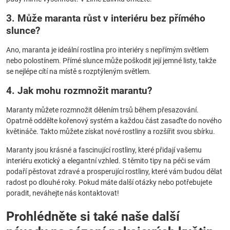
3. Může maranta růst v interiéru bez přímého
slunce?
Ano, maranta je ideální rostlina pro interiéry s nepřímým světlem
nebo polostínem. Přímé slunce může poškodit její jemné listy, takže
se nejlépe cítí na místě s rozptýleným světlem.
4. Jak mohu rozmnožit marantu?
Maranty můžete rozmnožit dělením trsů během přesazování.
Opatrně oddělte kořenový systém a každou část zasaďte do nového
květináče. Takto můžete získat nové rostliny a rozšířit svou sbírku.
Maranty jsou krásné a fascinující rostliny, které přidají vašemu
interiéru exotický a elegantní vzhled. S těmito tipy na péči se vám
podaří pěstovat zdravé a prosperující rostliny, které vám budou dělat
radost po dlouhé roky. Pokud máte další otázky nebo potřebujete
poradit, neváhejte nás kontaktovat!
Prohlédněte si také naše další