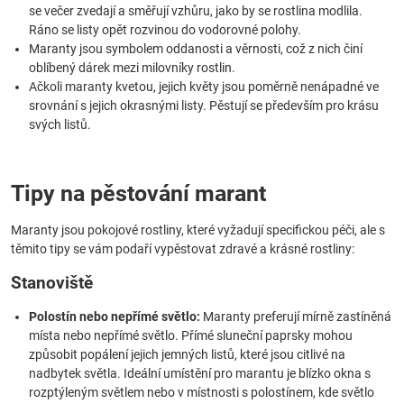
se večer zvedají a směřují vzhůru, jako by se rostlina modlila.
Ráno se listy opět rozvinou do vodorovné polohy.
Maranty jsou symbolem oddanosti a věrnosti, což z nich činí
oblíbený dárek mezi milovníky rostlin.
Ačkoli maranty kvetou, jejich květy jsou poměrně nenápadné ve
srovnání s jejich okrasnými listy. Pěstují se především pro krásu
svých listů.
Tipy na pěstování marant
Maranty jsou pokojové rostliny, které vyžadují specifickou péči, ale s
těmito tipy se vám podaří vypěstovat zdravé a krásné rostliny:
Stanoviště
Polostín nebo nepřímé světlo:
Maranty preferují mírně zastíněná
místa nebo nepřímé světlo. Přímé sluneční paprsky mohou
způsobit popálení jejich jemných listů, které jsou citlivé na
nadbytek světla. Ideální umístění pro marantu je blízko okna s
rozptýleným světlem nebo v místnosti s polostínem, kde světlo