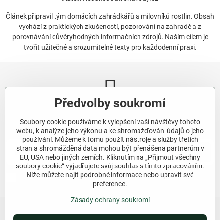
Článek připravil tým domácích zahrádkářů a milovníků rostlin. Obsah
vychází z praktických zkušeností, pozorování na zahradě a z
porovnávání důvěryhodných informačních zdrojů. Naším cílem je
tvořit užitečné a srozumitelné texty pro každodenní praxi.
Předvolby soukromí
Newsletter
Soubory cookie používáme k vylepšení vaší návštěvy tohoto
Odebírat naše novinky:
webu, k analýze jeho výkonu a ke shromažďování údajů o jeho
používání. Můžeme k tomu použít nástroje a služby třetích
stran a shromážděná data mohou být přenášena partnerům v
Odebírat
EU, USA nebo jiných zemích. Kliknutím na „Přijmout všechny
soubory cookie“ vyjadřujete svůj souhlas s tímto zpracováním.
Níže můžete najít podrobné informace nebo upravit své
Chci se přihlásit k odběru novinek e-mailem.
preference.
Zásady ochrany soukromí