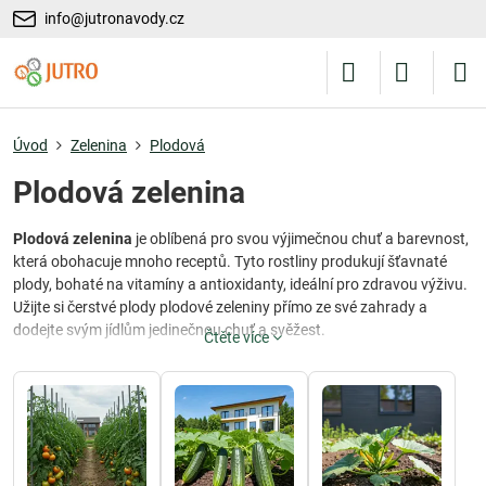
info@jutronavody.cz
Úvod
Zelenina
Plodová
Plodová zelenina
Plodová zelenina
je oblíbená pro svou výjimečnou chuť a barevnost,
která obohacuje mnoho receptů. Tyto rostliny produkují šťavnaté
plody, bohaté na vitamíny a antioxidanty, ideální pro zdravou výživu.
Užijte si čerstvé plody plodové zeleniny přímo ze své zahrady a
dodejte svým jídlům jedinečnou chuť a svěžest.
Čtěte více
Oblíbené druhy plodové zeleniny
Mezi nejčastěji pěstované druhy plodové zeleniny patří rajčata,
papriky, okurky a dýně. Tyto rostliny jsou snadné na pěstování a
přizpůsobí se různým typům zahrad, od záhonů až po balkonové