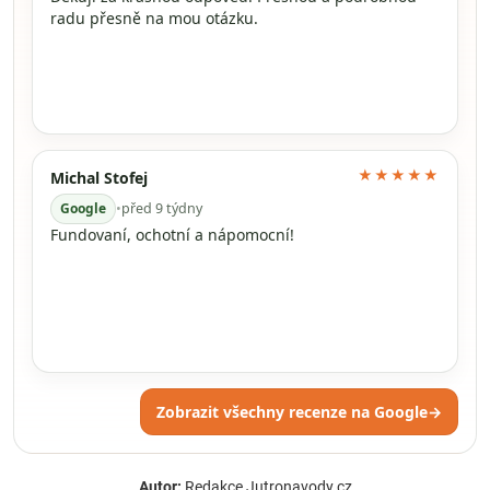
radu přesně na mou otázku.
★★★★★
Michal Stofej
Google
•
před 9 týdny
Fundovaní, ochotní a nápomocní!
Zobrazit všechny recenze na Google
→
Autor:
Redakce Jutronavody.cz