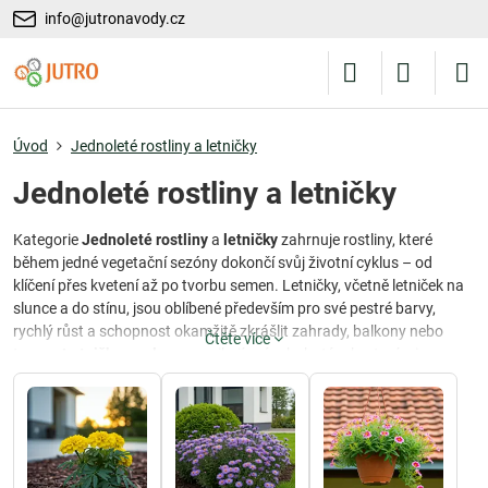
info@jutronavody.cz
Úvod
Jednoleté rostliny a letničky
Jednoleté rostliny a letničky
Kategorie
Jednoleté rostliny
a
letničky
zahrnuje rostliny, které
během jedné vegetační sezóny dokončí svůj životní cyklus – od
klíčení přes kvetení až po tvorbu semen. Letničky, včetně letniček na
slunce a do stínu, jsou oblíbené především pro své pestré barvy,
rychlý růst a schopnost okamžitě zkrášlit zahrady, balkony nebo
Čtěte více
terasy.
Letničky na slunce
vynikají svým bohatým kvetením i na
nejslunnějších místech zahrady, zatímco
letničky do stínu
jsou
ideální pro místa s nižší intenzitou světla. Tyto rostliny jsou skvělou
volbou pro ty, kteří chtějí každoročně měnit vzhled svého venkovního
prostoru a přizpůsobit jej aktuálním trendům nebo osobnímu vkusu.