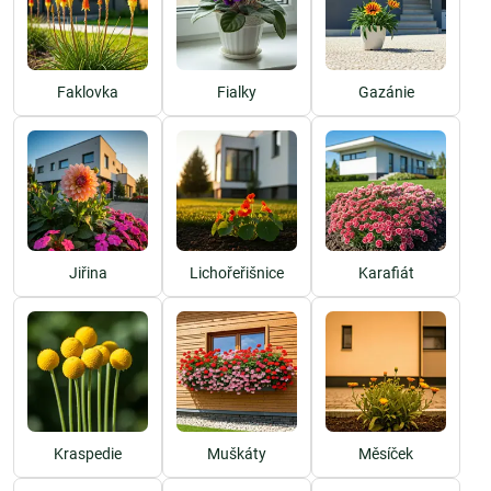
jsou atraktivní pro včely a motýly, čímž přispívají k biodiverzitě ve
vaší zahradě.
Faklovka
Fialky
Gazánie
Tipy na pěstování jednoletých rostlin
a letniček
Pokud chcete, aby vaše
letničky
kvetly co nejdéle a byly zdravé, řiďte
se několika základními radami:
Výběr správného stanoviště:
Většina jednoletých rostlin miluje
Jiřina
Lichořeřišnice
Karafiát
slunce, proto je vysazujte na slunná místa, kde dostanou alespoň
6–8 hodin světla denně. Některé druhy, jako
macešky
, snesou i
polostín.
Pravidelné zalévání:
Letničky potřebují dostatek vláhy, zejména v
horkých letních měsících. Dbejte však na to, aby půda nebyla příliš
přemokřená. Zalévání by mělo být rovnoměrné, aby kořeny rostlin
nehnily.
Hnojení:
Pro podporu bohatého kvetení je důležité pravidelné
Kraspedie
Muškáty
Měsíček
přihnojování. Používejte hnojiva bohatá na fosfor, která podpoří