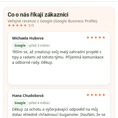
Co o nás říkají zákazníci
Veřejné recenze z Google (Google Business Profile).
★★★★★
5/5
★★★★★
Michaela Hubova
Google
•
před 3 měsíci
Těším se, až zrealizuji svůj malý zahradní projekt s
tipy a radami od tohoto týmu. Příjemná komunikace
a odborné rady. Děkuji.
★★★★★
Hana Chudobová
Google
•
před 4 měsíci
Děkuji za ochotu a vyčerpávající odpověď na můj
dotaz ohledně chřadnoucí buganvilei. Doufám, že se