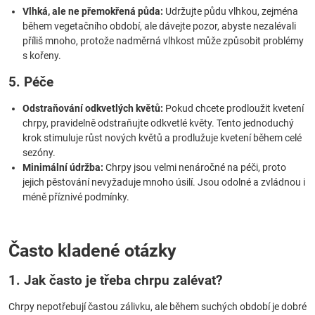
Vlhká, ale ne přemokřená půda:
Udržujte půdu vlhkou, zejména
během vegetačního období, ale dávejte pozor, abyste nezalévali
příliš mnoho, protože nadměrná vlhkost může způsobit problémy
s kořeny.
5. Péče
Odstraňování odkvetlých květů:
Pokud chcete prodloužit kvetení
chrpy, pravidelně odstraňujte odkvetlé květy. Tento jednoduchý
krok stimuluje růst nových květů a prodlužuje kvetení během celé
sezóny.
Minimální údržba:
Chrpy jsou velmi nenáročné na péči, proto
jejich pěstování nevyžaduje mnoho úsilí. Jsou odolné a zvládnou i
méně příznivé podmínky.
Často kladené otázky
1. Jak často je třeba chrpu zalévat?
Chrpy nepotřebují častou zálivku, ale během suchých období je dobré