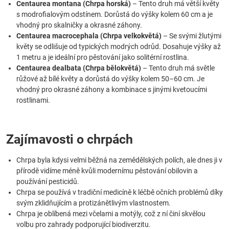
Centaurea montana (Chrpa horská)
– Tento druh má větší květy
s modrofialovým odstínem. Dorůstá do výšky kolem 60 cm a je
vhodný pro skalničky a okrasné záhony.
Centaurea macrocephala (Chrpa velkokvětá)
– Se svými žlutými
květy se odlišuje od typických modrých odrůd. Dosahuje výšky až
1 metru a je ideální pro pěstování jako solitérní rostlina.
Centaurea dealbata (Chrpa bělokvětá)
– Tento druh má světle
růžové až bílé květy a dorůstá do výšky kolem 50–60 cm. Je
vhodný pro okrasné záhony a kombinace s jinými kvetoucími
rostlinami.
Zajímavosti o chrpách
Chrpa byla kdysi velmi běžná na zemědělských polích, ale dnes ji v
přírodě vidíme méně kvůli modernímu pěstování obilovin a
používání pesticidů.
Chrpa se používá v tradiční medicíně k léčbě očních problémů díky
svým zklidňujícím a protizánětlivým vlastnostem.
Chrpa je oblíbená mezi včelami a motýly, což z ní činí skvělou
volbu pro zahrady podporující biodiverzitu.