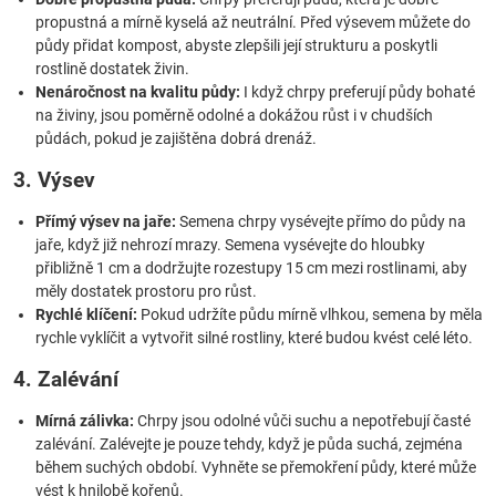
propustná a mírně kyselá až neutrální. Před výsevem můžete do
půdy přidat kompost, abyste zlepšili její strukturu a poskytli
rostlině dostatek živin.
Nenáročnost na kvalitu půdy:
I když chrpy preferují půdy bohaté
na živiny, jsou poměrně odolné a dokážou růst i v chudších
půdách, pokud je zajištěna dobrá drenáž.
3. Výsev
Přímý výsev na jaře:
Semena chrpy vysévejte přímo do půdy na
jaře, když již nehrozí mrazy. Semena vysévejte do hloubky
přibližně 1 cm a dodržujte rozestupy 15 cm mezi rostlinami, aby
měly dostatek prostoru pro růst.
Rychlé klíčení:
Pokud udržíte půdu mírně vlhkou, semena by měla
rychle vyklíčit a vytvořit silné rostliny, které budou kvést celé léto.
4. Zalévání
Mírná zálivka:
Chrpy jsou odolné vůči suchu a nepotřebují časté
zalévání. Zalévejte je pouze tehdy, když je půda suchá, zejména
během suchých období. Vyhněte se přemokření půdy, které může
vést k hnilobě kořenů.