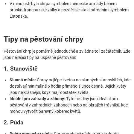
V minulosti byla chrpa symbolem německé armády během
prusko-francouzské války a později se stala národním symbolem
Estonska.
Tipy na pěstování chrpy
Pěstování chrp je poměrně jednoduché a zvládne to i začátečník. Zde
jsou nejlepší tipy na úspěšné pěstování:
1. Stanoviště
Slunná místa:
Chrpy nejlépe kvetou na slunných stanovištích, kde
dostávají minimálně 6 hodin přímého slunce denně. Jejich květy
jsou nejkrásnější, když mají dostatek světla.
Ideální pro zahrady a záhony:
Tyto rostliny jsou ideální pro
pěstování v zahradních záhonech nebo na okrajích trávníků, kde
mohou vytvořit barevný koberec květů.
2. Půda
Dobře propustná půda:
Chrpy preferují půdu, která je dobře