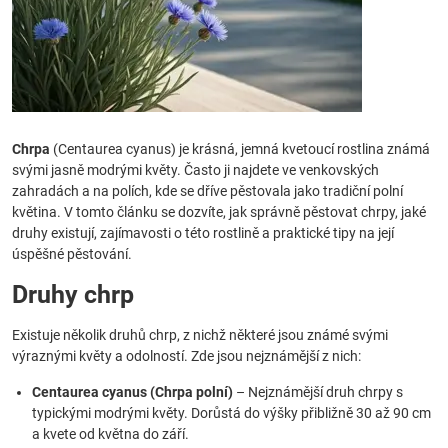
Chrpa
(Centaurea cyanus) je krásná, jemná kvetoucí rostlina známá
svými jasně modrými květy. Často ji najdete ve venkovských
zahradách a na polích, kde se dříve pěstovala jako tradiční polní
květina. V tomto článku se dozvíte, jak správně pěstovat chrpy, jaké
druhy existují, zajímavosti o této rostlině a praktické tipy na její
úspěšné pěstování.
Druhy chrp
Existuje několik druhů chrp, z nichž některé jsou známé svými
výraznými květy a odolností. Zde jsou nejznámější z nich:
Centaurea cyanus (Chrpa polní)
– Nejznámější druh chrpy s
typickými modrými květy. Dorůstá do výšky přibližně 30 až 90 cm
a kvete od května do září.