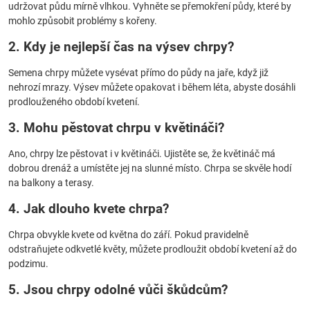
udržovat půdu mírně vlhkou. Vyhněte se přemokření půdy, které by
mohlo způsobit problémy s kořeny.
2. Kdy je nejlepší čas na výsev chrpy?
Semena chrpy můžete vysévat přímo do půdy na jaře, když již
nehrozí mrazy. Výsev můžete opakovat i během léta, abyste dosáhli
prodlouženého období kvetení.
3. Mohu pěstovat chrpu v květináči?
Ano, chrpy lze pěstovat i v květináči. Ujistěte se, že květináč má
dobrou drenáž a umístěte jej na slunné místo. Chrpa se skvěle hodí
na balkony a terasy.
4. Jak dlouho kvete chrpa?
Chrpa obvykle kvete od května do září. Pokud pravidelně
odstraňujete odkvetlé květy, můžete prodloužit období kvetení až do
podzimu.
5. Jsou chrpy odolné vůči škůdcům?