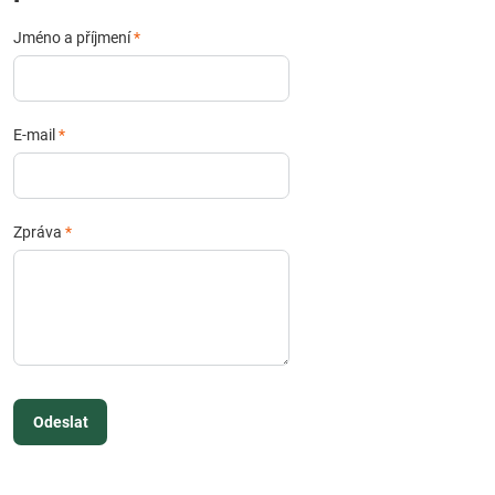
Jméno a příjmení
*
E-mail
*
Zpráva
*
Odeslat