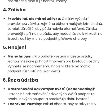
dostatečně silné a již nehrozí mrazy.
4. Zálivka
Pravidelná, ale mírná zálivka:
Ostálky vyžadují
pravidelnou zálivku, zejména během horkých letních dnů.
Je však důležité, aby půda nebyla přemokřená. Zálivku
provádějte přímo na půdu, aby nedocházelo k vlhkosti na
listech, což by mohlo podpořit plísňové choroby.
5. Hnojení
Mírné hnojení:
Pro bohaté kvetení můžete ostálky
jednou měsíčně přihnojit hnojivem pro kvetoucí rostliny.
Vyhněte se nadměrnému hnojení, které by mohlo
podpořit růst listů na úkor květů.
6. Řez a údržba
Odstraňování odkvetlých květů (deadheading):
Pravidelné odstraňování odkvetlých květů podporuje
tvorbu nových poupat a prodlužuje dobu kvetení.
Tvarování rostliny:
Pokud chcete, aby ostálky rostly