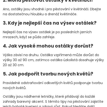
2. Mohu pěstovat ostálky v květináči?
Ano, ostálky jsou vhodné i pro pěstování v květináči. Dbejte
na dostatečnou hloubku a drenáž květináče.
3. Kdy je nejlepší čas na výsev ostálek?
Nejlepší čas na výsev ostálek je po posledních jarních
mrazech, když se půda zahřeje.
4. Jak vysoké mohou ostálky dorůst?
Výška závisí na druhu. Ostálka vzpřímená může dorůst do
výšky 30 až 90 cm, zatímco ostálka úzkolistá dosahuje výšky
20 až 30 cm.
5. Jak podpořit tvorbu nových květů?
Pravidelné odstraňování odkvetlých květů podporuje tvorbu
nových květů.
Ostálky jsou nádherné letničky, které přidávají do každé
zahrady barevný akcent. S těmito tipy na pěstování zajistíte
jejich bohaté kvetení a zdravý růst. Pokud hledáte další