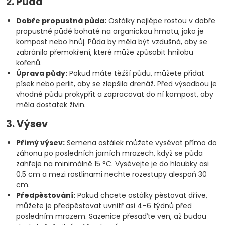
2. Půda
Dobře propustná půda:
Ostálky nejlépe rostou v dobře
propustné půdě bohaté na organickou hmotu, jako je
kompost nebo hnůj. Půda by měla být vzdušná, aby se
zabránilo přemokření, které může způsobit hnilobu
kořenů.
Úprava půdy:
Pokud máte těžší půdu, můžete přidat
písek nebo perlit, aby se zlepšila drenáž. Před výsadbou je
vhodné půdu prokypřit a zapracovat do ní kompost, aby
měla dostatek živin.
3. Výsev
Přímý výsev:
Semena ostálek můžete vysévat přímo do
záhonu po posledních jarních mrazech, když se půda
zahřeje na minimálně 15 °C. Vysévejte je do hloubky asi
0,5 cm a mezi rostlinami nechte rozestupy alespoň 30
cm.
Předpěstování:
Pokud chcete ostálky pěstovat dříve,
můžete je předpěstovat uvnitř asi 4–6 týdnů před
posledním mrazem. Sazenice přesaďte ven, až budou