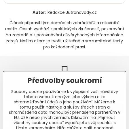
Autor:
Redakce Jutronavody.cz
Článek připravil tým domácích zahrádkářů a milovníků
rostlin. Obsah vychází z praktických zkušeností, pozorování
na zahradě a z porovnávání důvěryhodných informačních
zdrojů. Naším cílem je tvořit užitečné a srozumitelné texty
pro každodenní praxi.
Předvolby soukromí
Newsletter
Soubory cookie používáme k vylepšení vaší návštěvy
Odebírat naše novinky:
tohoto webu, k analýze jeho výkonu a ke
shromažďování údajů o jeho používání. Můžeme k
tomu použít nástroje a služby třetích stran a
Odebírat
shromážděná data mohou být přenášena partnerům v
EU, USA nebo jiných zemích. Kliknutím na „Přijmout
všechny soubory cookie“ vyjadřujete svůj souhlas s
Chci se přihlásit k odběru novinek e-mailem.
tímto zpracováním. Níže můžete najít podrobné