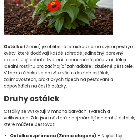
Ostálka
(Zinnia) je oblíbená letnička známá svými pestrými
květy, které dodávají každé zahradě jedinečný barevný
akcent. Její bohaté kvetení a nenáročná péče z ní dělají
ideální rostlinu pro začínající zahrádkáře i zkušené pěstitele.
V tomto článku se dozvíte vše o druzích ostálek,
zajímavostech, praktických tipech na pěstování a
odpovědích na časté otázky.
Druhy ostálek
Ostálky se vyskytují v mnoha barvách, tvarech a
velikostech. Zde jsou některé z nejznámějších druhů ostálek,
které můžete pěstovat:
Ostálka vzpřímená (Zinnia elegans)
– Nejčastěji