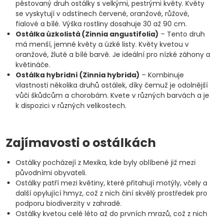
pěstovaný druh ostálky s velkými, pestrými květy. Květy
se vyskytují v odstínech červené, oranžové, růžové,
fialové a bílé. Výška rostliny dosahuje 30 až 90 cm.
Ostálka úzkolistá (Zinnia angustifolia)
– Tento druh
má menší, jemné květy a úzké listy. Květy kvetou v
oranžové, žluté a bílé barvě. Je ideální pro nízké záhony a
květináče.
Ostálka hybridní (Zinnia hybrida)
– Kombinuje
vlastnosti několika druhů ostálek, díky čemuž je odolnější
vůči škůdcům a chorobám. Kvete v různých barvách a je
k dispozici v různých velikostech.
Zajímavosti o ostálkách
Ostálky pocházejí z Mexika, kde byly oblíbené již mezi
původními obyvateli.
Ostálky patří mezi květiny, které přitahují motýly, včely a
další opylující hmyz, což z nich činí skvělý prostředek pro
podporu biodiverzity v zahradě.
Ostálky kvetou celé léto až do prvních mrazů, což z nich