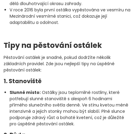
dělá dlouhotrvající okrasu zahrady.
V roce 2016 byla první ostálka vypěstována ve vesmíru na
Mezinárodní vesmírné stanici, což dokazuje její
adaptabilitu a odolnost.
Tipy na pěstování ostálek
Pěstování ostálek je snadné, pokud dodržíte několik
základních pravidel. Zde jsou nejlepší tipy na úspěšné
pěstování ostálek:
1. Stanoviště
Slunné místo:
Ostálky jsou teplomilné rostliny, které
potřebují slunné stanoviště s alespoň 6 hodinami
přímého slunečního světla denně. Ve stínu kvetou méně
intenzivně a jejich stonky mohou být slabší. Plné slunce
podporuje zdravý růst a bohaté kvetení, což je důležité
pro úspěšné pěstování ostálek.