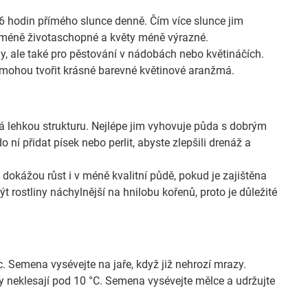
6 hodin přímého slunce denně. Čím více slunce jim
ny méně životaschopné a květy méně výrazné.
y, ale také pro pěstování v nádobách nebo květináčích.
de mohou tvořit krásné barevné květinové aranžmá.
á lehkou strukturu. Nejlépe jim vyhovuje půda s dobrým
ní přidat písek nebo perlit, abyste zlepšili drenáž a
dokážou růst i v méně kvalitní půdě, pokud je zajištěna
t rostliny náchylnější na hnilobu kořenů, proto je důležité
Semena vysévejte na jaře, když již nehrozí mrazy.
ty neklesají pod 10 °C. Semena vysévejte mělce a udržujte