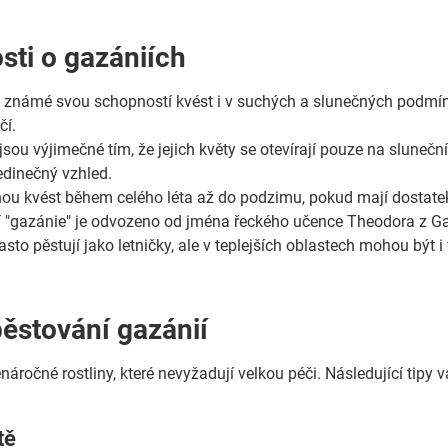
sti o gazániích
 známé svou schopností kvést i v suchých a slunečných podmín
čí.
 jsou výjimečné tím, že jejich květy se otevírají pouze na sluneč
edinečný vzhled.
u kvést během celého léta až do podzimu, pokud mají dostatek
"gazánie" je odvozeno od jména řeckého učence Theodora z Gazy
sto pěstují jako letničky, ale v teplejších oblastech mohou být i
pěstování gazánií
náročné rostliny, které nevyžadují velkou péči. Následující tip
tě