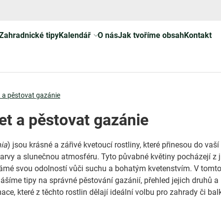
Zahradnické tipy
Kalendář
O nás
Jak tvoříme obsah
Kontakt
 a pěstovat gazánie
et a pěstovat gazánie
ia
) jsou krásné a zářivé kvetoucí rostliny, které přinesou do vaší
arvy a slunečnou atmosféru. Tyto půvabné květiny pocházejí z j
námé svou odolností vůči suchu a bohatým kvetenstvím. V tomt
ášíme tipy na správné pěstování gazánií, přehled jejich druhů a
ce, které z těchto rostlin dělají ideální volbu pro zahrady či bal