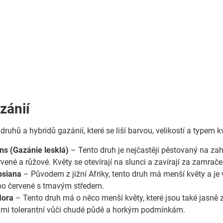
zánií
 druhů a hybridů gazánií, které se liší barvou, velikostí a typem k
ns (Gazánie lesklá)
– Tento druh je nejčastěji pěstovaný na zah
vené a růžové. Květy se otevírají na slunci a zavírají za zamrač
bsiana
– Původem z jižní Afriky, tento druh má menší květy a je 
bo červené s tmavým středem.
lora
– Tento druh má o něco menší květy, které jsou také jasně
elmi tolerantní vůči chudé půdě a horkým podmínkám.