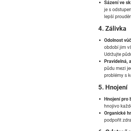
Sázení ve sk
je s odstupe
lepší proudě
4. Zálivka
Odolnost vůč
období jim vš
Udržujte půd
Pravidelná, 
půdu mezi je
problémy s k
5. Hnojení
Hnojení pro 
hnojivo každé
Organické hn
podpořit zdra