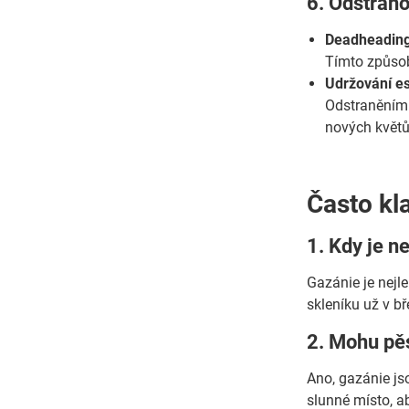
6. Odstraňo
Deadheading
Tímto způsobe
Udržování es
Odstraněním 
nových květů
Často kl
1. Kdy je n
Gazánie je nejl
skleníku už v b
2. Mohu pěs
Ano, gazánie js
slunné místo, a