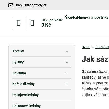
info@jutronavody.cz
Škůdci
Hnojiva a postřiky
Nákupní košík
0 Kč
Úvod
Jak sázet
Trvalky
Jak sáz
Bylinky
Gazánie
(
Gazan
Zelenina
zahrady jasné b
Afriky a jsou z
Keře a dřeviny
článku vám přin
zajímavé informa
Pokojové květiny
Balkonové květiny