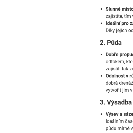
Slunné místo
zajistíte, t
Ideální pro 
Díky jejich o
2. Půda
Dobře propu
odtokem, kter
zajistili tak
Odolnost v r
dobrá drenáž.
vytvořit jim
3. Výsadba
Výsev a sáze
Ideálním čas
půdu mírně vl