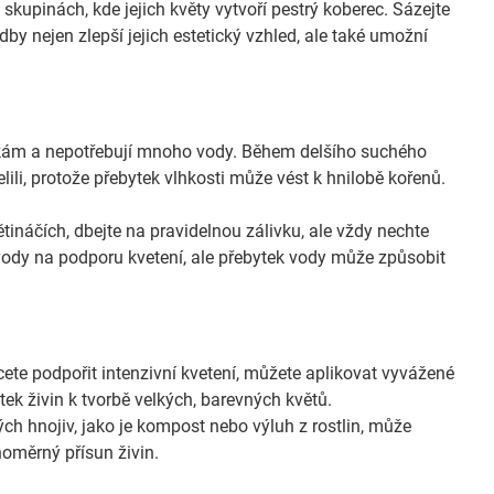
kupinách, kde jejich květy vytvoří pestrý koberec. Sázejte
y nejen zlepší jejich estetický vzhled, ale také umožní
ám a nepotřebují mnoho vody. Během delšího suchého
lili, protože přebytek vlhkosti může vést k hnilobě kořenů.
náčích, dbejte na pravidelnou zálivku, ale vždy nechte
vody na podporu kvetení, ale přebytek vody může způsobit
ete podpořit intenzivní kvetení, můžete aplikovat vyvážené
ek živin k tvorbě velkých, barevných květů.
ch hnojiv, jako je kompost nebo výluh z rostlin, může
noměrný přísun živin.