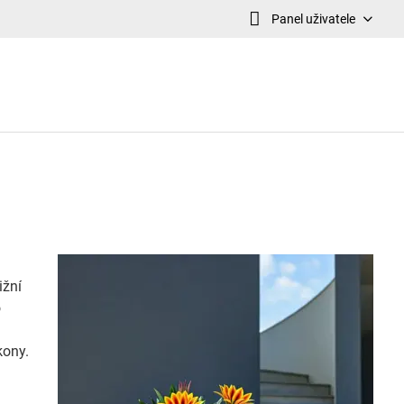
Panel uživatele
ižní
o
kony.