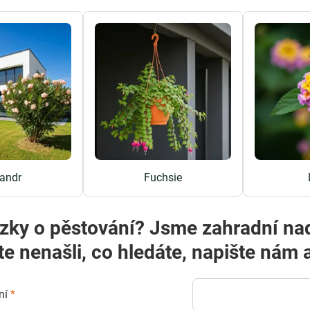
andr
Fuchsie
zky o pěstování? Jsme zahradní na
te nenašli, co hledáte, napište ná
ní
*