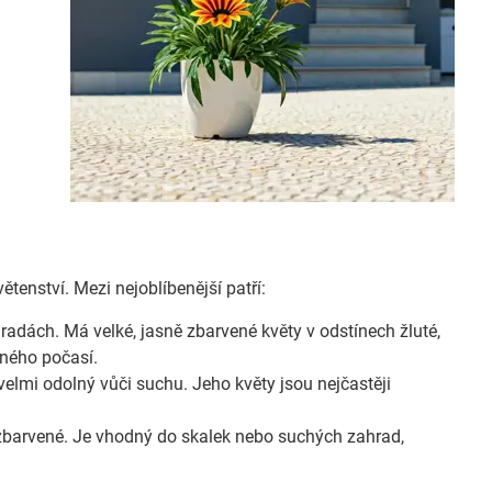
větenství. Mezi nejoblíbenější patří:
radách. Má velké, jasně zbarvené květy v odstínech žluté,
eného počasí.
velmi odolný vůči suchu. Jeho květy jsou nejčastěji
 zbarvené. Je vhodný do skalek nebo suchých zahrad,