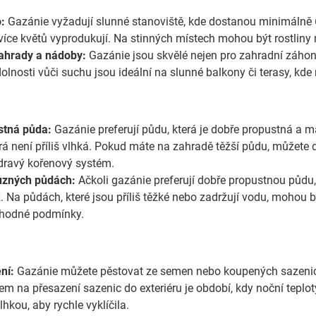
:
Gazánie vyžadují slunné stanoviště, kde dostanou minimálně 
ím více květů vyprodukují. Na stinných místech mohou být rostli
zahrady a nádoby:
Gazánie jsou skvělé nejen pro zahradní záhon
dolnosti vůči suchu jsou ideální na slunné balkony či terasy, k
stná půda:
Gazánie preferují půdu, která je dobře propustná a m
á není příliš vlhká. Pokud máte na zahradě těžší půdu, můžete do 
 zdravý kořenový systém.
ůzných půdách:
Ačkoli gazánie preferují dobře propustnou půdu, 
 Na půdách, které jsou příliš těžké nebo zadržují vodu, mohou bý
 vhodné podmínky.
ní:
Gazánie můžete pěstovat ze semen nebo koupených sazenic. 
em na přesazení sazenic do exteriéru je období, kdy noční teplo
hkou, aby rychle vyklíčila.