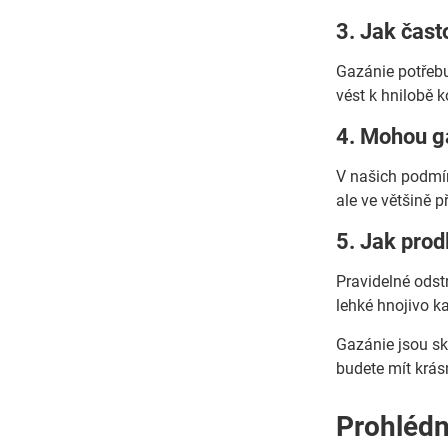
3. Jak čast
Gazánie potřebu
vést k hnilobě k
4. Mohou g
V našich podmín
ale ve většině p
5. Jak prod
Pravidelné odst
lehké hnojivo k
Gazánie jsou skv
budete mít krás
Prohlédně