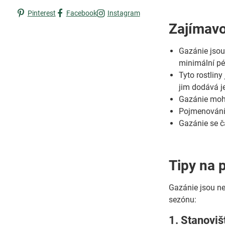
Pinterest
Facebook
Instagram
Zajímavo
Gazánie jsou
minimální pé
Tyto rostliny
jim dodává j
Gazánie moho
Pojmenování 
Gazánie se ča
Tipy na 
Gazánie jsou ne
sezónu:
1. Stanoviš