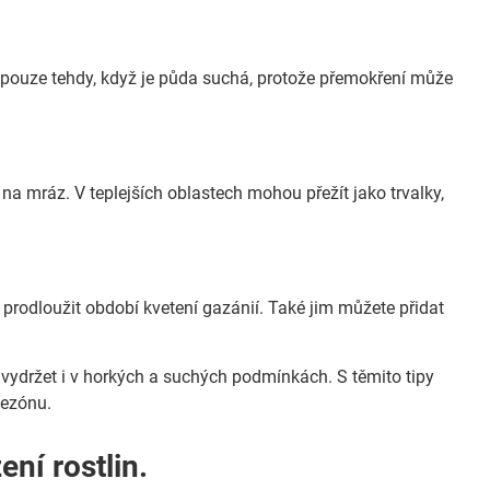
je pouze tehdy, když je půda suchá, protože přemokření může
na mráz. V teplejších oblastech mohou přežít jako trvalky,
prodloužit období kvetení gazánií. Také jim můžete přidat
ou vydržet i v horkých a suchých podmínkách. S těmito tipy
sezónu.
ní rostlin.