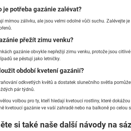
o je potřeba gazánie zalévat?
jí mírnou zálivku, ale jsou velmi odolné vůči suchu. Zalévejte 
ořenů.
azánie přežít zimu venku?
kách gazánie obvykle nepřežijí zimu venku, protože jsou citlivé 
řípadů se pěstují jako letničky.
loužit období kvetení gazánií?
raňování odkvetlých květů a dostatek slunečního světla pomůže 
aždých pár týdnů.
ělou volbou pro ty, kteří hledají kvetoucí rostliny, které dokáž
ně kvetoucí gazánie ve vaší zahradě nebo na balkoně po celou 
te si také naše další návody na sáze