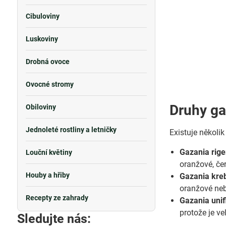
Cibuloviny
Luskoviny
Drobná ovoce
Ovocné stromy
Druhy ga
Obiloviny
Jednoleté rostliny a letničky
Existuje několik
Gazania rige
Louční květiny
oranžové, čer
Houby a hřiby
Gazania kre
oranžové ne
Recepty ze zahrady
Gazania unif
protože je v
Sledujte nás: