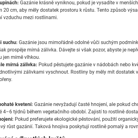
upinách:
Gazánie krásně vyniknou, pokud je vysadíte v menších s
m 20 cm, aby měly dostatek prostoru k růstu. Tento způsob výsadb
ní vzduchu mezi rostlinami.
i suchu:
Gazánie jsou mimořádně odolné vůči suchým podmínk
ak prospěje mírná zálivka. Dávejte si však pozor, abyste je nepře
u jen mírně vlhkou.
ale mírná zálivka:
Pokud pěstujete gazánie v nádobách nebo květi
dnotlivými zálivkami vyschnout. Rostliny by měly mít dostatek 
ořeny.
bohaté kvetení:
Gazánie nevyžadují časté hnojení, ale pokud chc
 4–6 týdnů během vegetačního období. Zajistí to rostlině dostat
ojení:
Pokud preferujete ekologické pěstování, použití organický
vý růst gazánií. Taková hnojiva poskytují rostlině pomalý a rov