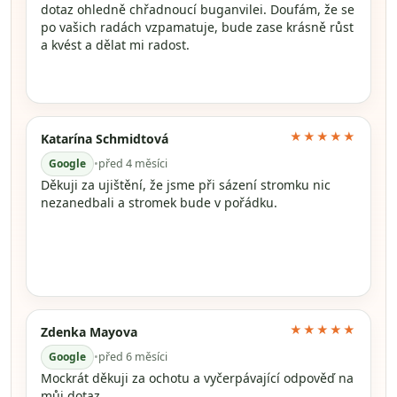
dotaz ohledně chřadnoucí buganvilei. Doufám, že se
po vašich radách vzpamatuje, bude zase krásně růst
a kvést a dělat mi radost.
★★★★★
Katarína Schmidtová
Google
•
před 4 měsíci
Děkuji za ujištění, že jsme při sázení stromku nic
nezanedbali a stromek bude v pořádku.
★★★★★
Zdenka Mayova
Google
•
před 6 měsíci
Mockrát děkuji za ochotu a vyčerpávající odpověď na
můj dotaz.