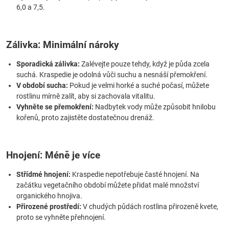
6,0 a 7,5.
Zálivka: Minimální nároky
Sporadická zálivka:
Zalévejte pouze tehdy, když je půda zcela
suchá. Kraspedie je odolná vůči suchu a nesnáší přemokření.
V období sucha:
Pokud je velmi horké a suché počasí, můžete
rostlinu mírně zalít, aby si zachovala vitalitu.
Vyhněte se přemokření:
Nadbytek vody může způsobit hnilobu
kořenů, proto zajistěte dostatečnou drenáž.
Hnojení: Méně je více
Střídmé hnojení:
Kraspedie nepotřebuje časté hnojení. Na
začátku vegetačního období můžete přidat malé množství
organického hnojiva.
Přirozené prostředí:
V chudých půdách rostlina přirozeně kvete,
proto se vyhněte přehnojení.