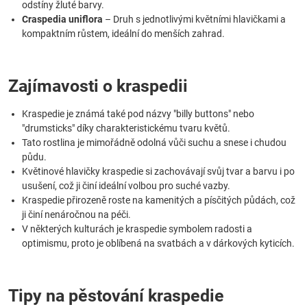
odstíny žluté barvy.
Craspedia uniflora
– Druh s jednotlivými květními hlavičkami a
kompaktním růstem, ideální do menších zahrad.
Zajímavosti o kraspedii
Kraspedie je známá také pod názvy "billy buttons" nebo
"drumsticks" díky charakteristickému tvaru květů.
Tato rostlina je mimořádně odolná vůči suchu a snese i chudou
půdu.
Květinové hlavičky kraspedie si zachovávají svůj tvar a barvu i po
usušení, což ji činí ideální volbou pro suché vazby.
Kraspedie přirozeně roste na kamenitých a písčitých půdách, což
ji činí nenáročnou na péči.
V některých kulturách je kraspedie symbolem radosti a
optimismu, proto je oblíbená na svatbách a v dárkových kyticích.
Tipy na pěstování kraspedie