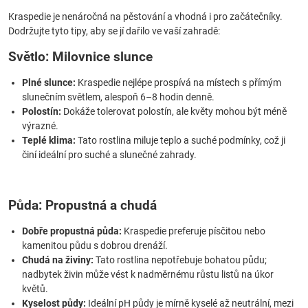
Kraspedie je nenáročná na pěstování a vhodná i pro začátečníky.
Dodržujte tyto tipy, aby se jí dařilo ve vaší zahradě:
Světlo: Milovnice slunce
Plné slunce:
Kraspedie nejlépe prospívá na místech s přímým
slunečním světlem, alespoň 6–8 hodin denně.
Polostín:
Dokáže tolerovat polostín, ale květy mohou být méně
výrazné.
Teplé klima:
Tato rostlina miluje teplo a suché podmínky, což ji
činí ideální pro suché a slunečné zahrady.
Půda: Propustná a chudá
Dobře propustná půda:
Kraspedie preferuje písčitou nebo
kamenitou půdu s dobrou drenáží.
Chudá na živiny:
Tato rostlina nepotřebuje bohatou půdu;
nadbytek živin může vést k nadměrnému růstu listů na úkor
květů.
Kyselost půdy:
Ideální pH půdy je mírně kyselé až neutrální, mezi