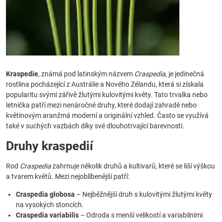
Kraspedie
, známá pod latinským názvem
Craspedia
, je jedinečná
rostlina pocházející z Austrálie a Nového Zélandu, která si získala
popularitu svými zářivě žlutými kulovitými květy. Tato trvalka nebo
letnička patří mezi nenáročné druhy, které dodají zahradě nebo
květinovým aranžmá moderní a originální vzhled. Často se využívá
také v suchých vazbách díky své dlouhotrvající barevnosti.
Druhy kraspedií
Rod
Craspedia
zahrnuje několik druhů a kultivarů, které se liší výškou
a tvarem květů. Mezi nejoblíbenější patří:
Craspedia globosa
– Nejběžnější druh s kulovitými žlutými květy
na vysokých stoncích.
Craspedia variabilis
– Odroda s menší velikostí a variabilními