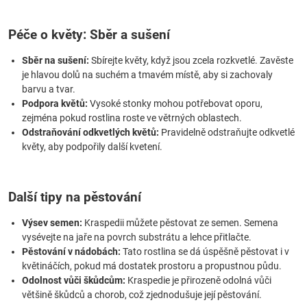
Péče o květy: Sběr a sušení
Sběr na sušení:
Sbírejte květy, když jsou zcela rozkvetlé. Zavěste
je hlavou dolů na suchém a tmavém místě, aby si zachovaly
barvu a tvar.
Podpora květů:
Vysoké stonky mohou potřebovat oporu,
zejména pokud rostlina roste ve větrných oblastech.
Odstraňování odkvetlých květů:
Pravidelně odstraňujte odkvetlé
květy, aby podpořily další kvetení.
Další tipy na pěstování
Výsev semen:
Kraspedii můžete pěstovat ze semen. Semena
vysévejte na jaře na povrch substrátu a lehce přitlačte.
Pěstování v nádobách:
Tato rostlina se dá úspěšně pěstovat i v
květináčích, pokud má dostatek prostoru a propustnou půdu.
Odolnost vůči škůdcům:
Kraspedie je přirozeně odolná vůči
většině škůdců a chorob, což zjednodušuje její pěstování.