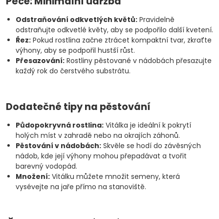
Péče: Minimální údržba
Odstraňování odkvetlých květů:
Pravidelně
odstraňujte odkvetlé květy, aby se podpořilo další kvetení.
Řez:
Pokud rostlina začne ztrácet kompaktní tvar, zkraťte
výhony, aby se podpořil hustší růst.
Přesazování:
Rostliny pěstované v nádobách přesazujte
každý rok do čerstvého substrátu.
Dodatečné tipy na pěstování
Půdopokryvná rostlina:
Vitálka je ideální k pokrytí
holých míst v zahradě nebo na okrajích záhonů.
Pěstování v nádobách:
Skvěle se hodí do závěsných
nádob, kde její výhony mohou přepadávat a tvořit
barevný vodopád.
Množení:
Vitálku můžete množit semeny, která
vysévejte na jaře přímo na stanoviště.