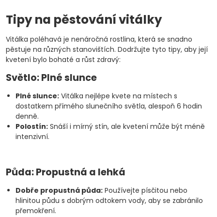
Tipy na pěstování vitálky
Vitálka poléhavá je nenáročná rostlina, která se snadno
pěstuje na různých stanovištích. Dodržujte tyto tipy, aby její
kvetení bylo bohaté a růst zdravý:
Světlo: Plné slunce
Plné slunce:
Vitálka nejlépe kvete na místech s
dostatkem přímého slunečního světla, alespoň 6 hodin
denně.
Polostín:
Snáší i mírný stín, ale kvetení může být méně
intenzivní.
Půda: Propustná a lehká
Dobře propustná půda:
Používejte písčitou nebo
hlinitou půdu s dobrým odtokem vody, aby se zabránilo
přemokření.