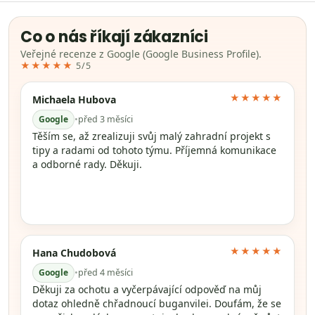
Co o nás říkají zákazníci
Veřejné recenze z Google (Google Business Profile).
★★★★★
5/5
★★★★★
Michaela Hubova
Google
•
před 3 měsíci
Těším se, až zrealizuji svůj malý zahradní projekt s
tipy a radami od tohoto týmu. Příjemná komunikace
a odborné rady. Děkuji.
★★★★★
Hana Chudobová
Google
•
před 4 měsíci
Děkuji za ochotu a vyčerpávající odpověď na můj
dotaz ohledně chřadnoucí buganvilei. Doufám, že se