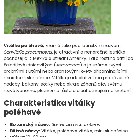
Vitálka poléhavá
, známá také pod latinským názvem
Sanvitalia procumbens
, je atraktivní a nenáročná letnička
pocházející z Mexika a Střední Ameriky. Tato rostlina patří do
čeledi hvězdnicovitých (
Asteraceae
) a je známá svými
drobnými žlutými nebo oranžovými květy připomínajícími
miniaturní slunečnice. Vitálka je ideální volbou pro závěsné
nádoby, balkóny, skalky nebo okraje záhonů díky svému
rozvětvenému, plazivému růstu a dlouhotrvajícímu kvetení.
Charakteristika vitálky
poléhavé
Botanický název:
Sanvitalia procumbens
Běžné názvy:
Vitálka, poléhavá vitálka, mini slunečnice