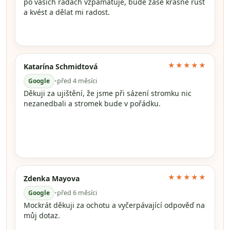
po vašich radách vzpamatuje, bude zase krásně růst
a kvést a dělat mi radost.
★★★★★
Katarína Schmidtová
Google
•
před 4 měsíci
Děkuji za ujištění, že jsme při sázení stromku nic
nezanedbali a stromek bude v pořádku.
★★★★★
Zdenka Mayova
Google
•
před 6 měsíci
Mockrát děkuji za ochotu a vyčerpávající odpověď na
můj dotaz.