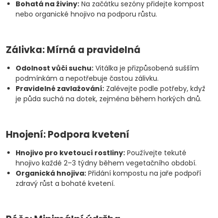
Bohatá na živiny:
Na začátku sezóny přidejte kompost
nebo organické hnojivo na podporu růstu.
Zálivka: Mírná a pravidelná
Odolnost vůči suchu:
Vitálka je přizpůsobená sušším
podmínkám a nepotřebuje častou zálivku.
Pravidelné zavlažování:
Zalévejte podle potřeby, když
je půda suchá na dotek, zejména během horkých dnů.
Hnojení: Podpora kvetení
Hnojivo pro kvetoucí rostliny:
Používejte tekuté
hnojivo každé 2–3 týdny během vegetačního období.
Organická hnojiva:
Přidání kompostu na jaře podpoří
zdravý růst a bohaté kvetení.