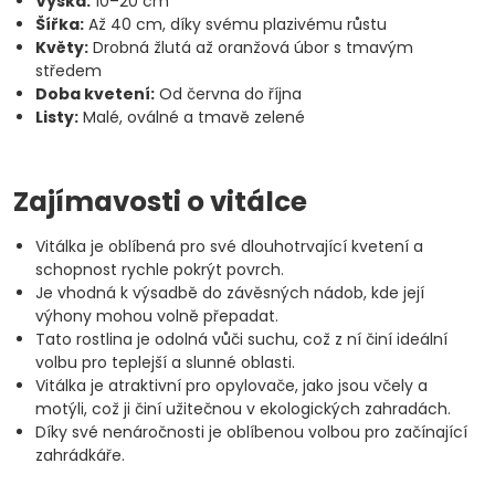
Výška:
10–20 cm
Šířka:
Až 40 cm, díky svému plazivému růstu
Květy:
Drobná žlutá až oranžová úbor s tmavým
středem
Doba kvetení:
Od června do října
Listy:
Malé, oválné a tmavě zelené
Zajímavosti o vitálce
Vitálka je oblíbená pro své dlouhotrvající kvetení a
schopnost rychle pokrýt povrch.
Je vhodná k výsadbě do závěsných nádob, kde její
výhony mohou volně přepadat.
Tato rostlina je odolná vůči suchu, což z ní činí ideální
volbu pro teplejší a slunné oblasti.
Vitálka je atraktivní pro opylovače, jako jsou včely a
motýli, což ji činí užitečnou v ekologických zahradách.
Díky své nenáročnosti je oblíbenou volbou pro začínající
zahrádkáře.