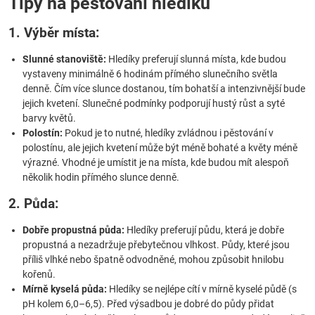
Tipy na pěstování hledíků
1. Výběr místa:
Slunné stanoviště:
Hledíky preferují slunná místa, kde budou
vystaveny minimálně 6 hodinám přímého slunečního světla
denně. Čím více slunce dostanou, tím bohatší a intenzivnější bude
jejich kvetení. Slunečné podmínky podporují hustý růst a syté
barvy květů.
Polostín:
Pokud je to nutné, hledíky zvládnou i pěstování v
polostínu, ale jejich kvetení může být méně bohaté a květy méně
výrazné. Vhodné je umístit je na místa, kde budou mít alespoň
několik hodin přímého slunce denně.
2. Půda:
Dobře propustná půda:
Hledíky preferují půdu, která je dobře
propustná a nezadržuje přebytečnou vlhkost. Půdy, které jsou
příliš vlhké nebo špatně odvodněné, mohou způsobit hnilobu
kořenů.
Mírně kyselá půda:
Hledíky se nejlépe cítí v mírně kyselé půdě (s
pH kolem 6,0–6,5). Před výsadbou je dobré do půdy přidat