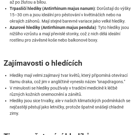
až po žlutou a bílou.
Trpasličí hledíky (Antirrhinum majus nanum)
: Dorůstají do výšky
15–30 cm a jsou ideální pro pěstování v květináčích nebo na
okrajích záhonů. Mají stejné barevné variace jako velké hledíky.
Azurové hledíky (Antirrhinum majus pendula)
: Tyto hledíky jsou
nižšího vzrůstu a mají převislé stonky, což z nich dělá ideální
rostlinu pro závěsné koše nebo balkonové boxy.
Zajímavosti o hledících
Hledíky mají velmi zajímavý tvar květů, který připomíná otevírací
tlamu draka, což jim v angličtině vyneslo název "snapdragons."
V minulosti se hledíky používaly v tradiční medicíně k léčbě
různých kožních onemocnění a zánětů.
Hledíky jsou sice trvalky, ale v našich klimatických podmínkách se
nejčastěji pěstují jako letničky, protože špatně snášejí chladné
zimy.