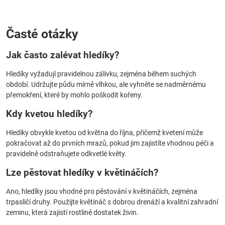
Časté otázky
Jak často zalévat hledíky?
Hledíky vyžadují pravidelnou zálivku, zejména během suchých
období. Udržujte půdu mírně vlhkou, ale vyhněte se nadměrnému
přemokření, které by mohlo poškodit kořeny.
Kdy kvetou hledíky?
Hledíky obvykle kvetou od května do října, přičemž kvetení může
pokračovat až do prvních mrazů, pokud jim zajistíte vhodnou péči a
pravidelně odstraňujete odkvetlé květy.
Lze pěstovat hledíky v květináčích?
Ano, hledíky jsou vhodné pro pěstování v květináčích, zejména
trpasličí druhy. Použijte květináč s dobrou drenáží a kvalitní zahradní
zeminu, která zajistí rostlině dostatek živin.