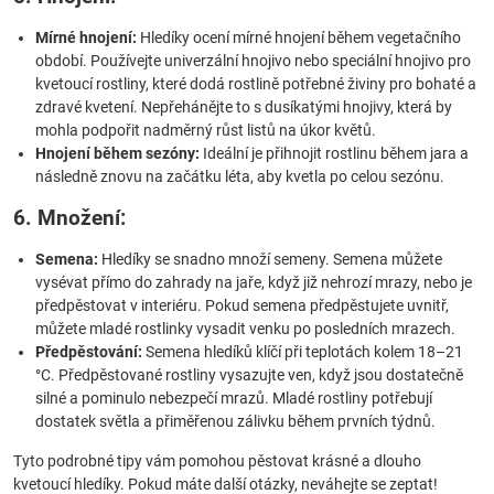
Mírné hnojení:
Hledíky ocení mírné hnojení během vegetačního
období. Používejte univerzální hnojivo nebo speciální hnojivo pro
kvetoucí rostliny, které dodá rostlině potřebné živiny pro bohaté a
zdravé kvetení. Nepřehánějte to s dusíkatými hnojivy, která by
mohla podpořit nadměrný růst listů na úkor květů.
Hnojení během sezóny:
Ideální je přihnojit rostlinu během jara a
následně znovu na začátku léta, aby kvetla po celou sezónu.
6. Množení:
Semena:
Hledíky se snadno množí semeny. Semena můžete
vysévat přímo do zahrady na jaře, když již nehrozí mrazy, nebo je
předpěstovat v interiéru. Pokud semena předpěstujete uvnitř,
můžete mladé rostlinky vysadit venku po posledních mrazech.
Předpěstování:
Semena hledíků klíčí při teplotách kolem 18–21
°C. Předpěstované rostliny vysazujte ven, když jsou dostatečně
silné a pominulo nebezpečí mrazů. Mladé rostliny potřebují
dostatek světla a přiměřenou zálivku během prvních týdnů.
Tyto podrobné tipy vám pomohou pěstovat krásné a dlouho
kvetoucí hledíky. Pokud máte další otázky, neváhejte se zeptat!