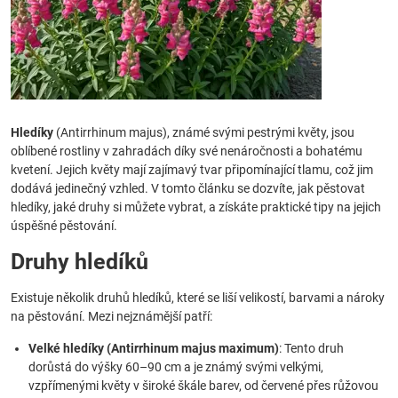
Hledíky
(Antirrhinum majus), známé svými pestrými květy, jsou
oblíbené rostliny v zahradách díky své nenáročnosti a bohatému
kvetení. Jejich květy mají zajímavý tvar připomínající tlamu, což jim
dodává jedinečný vzhled. V tomto článku se dozvíte, jak pěstovat
hledíky, jaké druhy si můžete vybrat, a získáte praktické tipy na jejich
úspěšné pěstování.
Druhy hledíků
Existuje několik druhů hledíků, které se liší velikostí, barvami a nároky
na pěstování. Mezi nejznámější patří:
Velké hledíky (Antirrhinum majus maximum)
: Tento druh
dorůstá do výšky 60–90 cm a je známý svými velkými,
vzpřímenými květy v široké škále barev, od červené přes růžovou