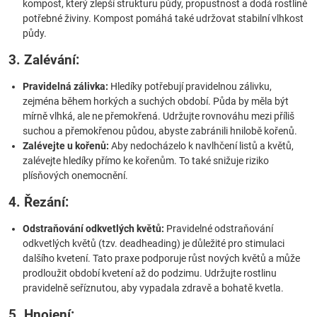
kompost, který zlepší strukturu půdy, propustnost a dodá rostlině
potřebné živiny. Kompost pomáhá také udržovat stabilní vlhkost
půdy.
3. Zalévání:
Pravidelná zálivka:
Hledíky potřebují pravidelnou zálivku,
zejména během horkých a suchých období. Půda by měla být
mírně vlhká, ale ne přemokřená. Udržujte rovnováhu mezi příliš
suchou a přemokřenou půdou, abyste zabránili hnilobě kořenů.
Zalévejte u kořenů:
Aby nedocházelo k navlhčení listů a květů,
zalévejte hledíky přímo ke kořenům. To také snižuje riziko
plísňových onemocnění.
4. Řezání:
Odstraňování odkvetlých květů:
Pravidelné odstraňování
odkvetlých květů (tzv. deadheading) je důležité pro stimulaci
dalšího kvetení. Tato praxe podporuje růst nových květů a může
prodloužit období kvetení až do podzimu. Udržujte rostlinu
pravidelně seříznutou, aby vypadala zdravě a bohatě kvetla.
5. Hnojení: