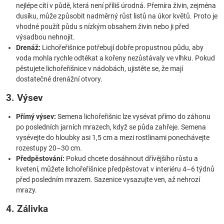
nejlépe cítí v půdě, která není příliš úrodná. Přemíra živin, zejména
dusíku, může způsobit nadměrný růst listů na úkor květů. Proto je
vhodné použít půdu s nízkým obsahem živin nebo ji před
výsadbou nehnojit.
Drenáž:
Lichořeřišnice potřebují dobře propustnou půdu, aby
voda mohla rychle odtékat a kořeny nezůstávaly ve vlhku. Pokud
pěstujete lichořeřišnice v nádobách, ujistěte se, že mají
dostatečné drenážní otvory.
3. Výsev
Přímý výsev:
Semena lichořeřišnic lze vysévat přímo do záhonu
po posledních jarních mrazech, když se půda zahřeje. Semena
vysévejte do hloubky asi 1,5 cm a mezi rostlinami ponechávejte
rozestupy 20–30 cm.
Předpěstování:
Pokud chcete dosáhnout dřívějšího růstu a
kvetení, můžete lichořeřišnice předpěstovat v interiéru 4–6 týdnů
před posledním mrazem. Sazenice vysazujte ven, až nehrozí
mrazy.
4. Zálivka