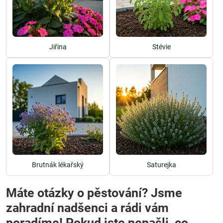
Jiřina
Stévie
Brutnák lékařský
Saturejka
Máte otázky o pěstování? Jsme
zahradní nadšenci a rádi vám
poradíme! Pokud jste nenašli, co