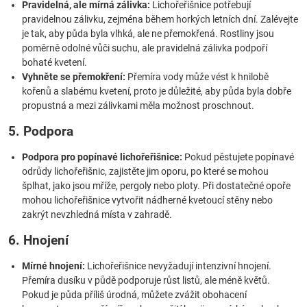
Pravidelná, ale mírná zálivka:
Lichořeřišnice potřebují
pravidelnou zálivku, zejména během horkých letních dní. Zalévejte
je tak, aby půda byla vlhká, ale ne přemokřená. Rostliny jsou
poměrně odolné vůči suchu, ale pravidelná zálivka podpoří
bohaté kvetení.
Vyhněte se přemokření:
Přemíra vody může vést k hnilobě
kořenů a slabému kvetení, proto je důležité, aby půda byla dobře
propustná a mezi zálivkami měla možnost proschnout.
5. Podpora
Podpora pro popínavé lichořeřišnice:
Pokud pěstujete popínavé
odrůdy lichořeřišnic, zajistěte jim oporu, po které se mohou
šplhat, jako jsou mříže, pergoly nebo ploty. Při dostatečné opoře
mohou lichořeřišnice vytvořit nádherné kvetoucí stěny nebo
zakrýt nevzhledná místa v zahradě.
6. Hnojení
Mírné hnojení:
Lichořeřišnice nevyžadují intenzivní hnojení.
Přemíra dusíku v půdě podporuje růst listů, ale méně květů.
Pokud je půda příliš úrodná, můžete zvážit obohacení