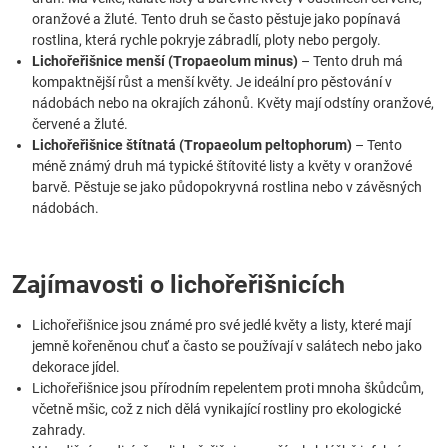
oranžové a žluté. Tento druh se často pěstuje jako popínavá
rostlina, která rychle pokryje zábradlí, ploty nebo pergoly.
Lichořeřišnice menší (Tropaeolum minus)
– Tento druh má
kompaktnější růst a menší květy. Je ideální pro pěstování v
nádobách nebo na okrajích záhonů. Květy mají odstíny oranžové,
červené a žluté.
Lichořeřišnice štítnatá (Tropaeolum peltophorum)
– Tento
méně známý druh má typické štítovité listy a květy v oranžové
barvě. Pěstuje se jako půdopokryvná rostlina nebo v závěsných
nádobách.
Zajímavosti o lichořeřišnicích
Lichořeřišnice jsou známé pro své jedlé květy a listy, které mají
jemně kořeněnou chuť a často se používají v salátech nebo jako
dekorace jídel.
Lichořeřišnice jsou přírodním repelentem proti mnoha škůdcům,
včetně mšic, což z nich dělá vynikající rostliny pro ekologické
zahrady.