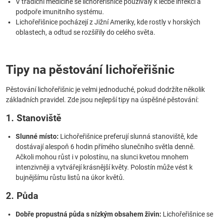
V tradiční medicíně se lichořeřišnice používaly k léčbě infekcí a
podpoře imunitního systému.
Lichořeřišnice pocházejí z Jižní Ameriky, kde rostly v horských
oblastech, a odtud se rozšířily do celého světa.
Tipy na pěstování lichořeřišnic
Pěstování lichořeřišnic je velmi jednoduché, pokud dodržíte několik
základních pravidel. Zde jsou nejlepší tipy na úspěšné pěstování:
1. Stanoviště
Slunné místo:
Lichořeřišnice preferují slunná stanoviště, kde
dostávají alespoň 6 hodin přímého slunečního světla denně.
Ačkoli mohou růst i v polostínu, na slunci kvetou mnohem
intenzivněji a vytvářejí krásnější květy. Polostín může vést k
bujnějšímu růstu listů na úkor květů.
2. Půda
Dobře propustná půda s nízkým obsahem živin:
Lichořeřišnice se