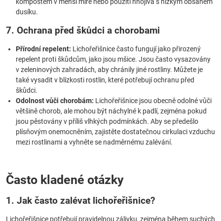
kompostem v menší míře nebo použití hnojiva s nízkým obsahem
dusíku.
7. Ochrana před škůdci a chorobami
Přírodní repelent:
Lichořeřišnice často fungují jako přirozený
repelent proti škůdcům, jako jsou mšice. Jsou často vysazovány
v zeleninových zahradách, aby chránily jiné rostliny. Můžete je
také vysadit v blízkosti rostlin, které potřebují ochranu před
škůdci.
Odolnost vůči chorobám:
Lichořeřišnice jsou obecně odolné vůči
většině chorob, ale mohou být náchylné k padlí, zejména pokud
jsou pěstovány v příliš vlhkých podmínkách. Aby se předešlo
plísňovým onemocněním, zajistěte dostatečnou cirkulaci vzduchu
mezi rostlinami a vyhněte se nadměrnému zalévání.
Často kladené otázky
1. Jak často zalévat lichořeřišnice?
Lichořeřišnice potřebují pravidelnou zálivku, zejména během suchých