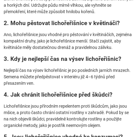
a horkých dní. Udržujte půdu mírně vlhkou, ale vyhněte se
přemokření, které může způsobit hnilobu kořenů.
2. Mohu pěstovat lichořeřišnice v květináči?
Ano, lichořeřišnice jsou vhodné pro pěstování v květináčích, zejména
kompaktní druhy, jako je lichořeřišnice menší. Stačí zajistit, aby
květináče měly dostatečnou drenáž a pravidelnou zálivku.
3. Kdy je nejlepší čas na výsev lichořeřišnic?
Nejlepší čas na výsev lichořeřišnic je po posledních jarních mrazech.
Semena můžete předpěstovat v interiéru již 4–6 týdnů před
přesazením ven.
4. Jak chránit lichořeřišnice před škůdci?
Lichořeřišnice jsou přírodním repelentem proti škůdcům, jako jsou
mšice, a proto často chrání ostatní rostliny v zahradě. Pokud by se
na nich objevili škůdci, pravidelně kontrolujte rostliny a použijte
organické metody, jako je postřik neemovým olejem.
5. Jsou lichořeřišnice vhodné ke konzumaci?