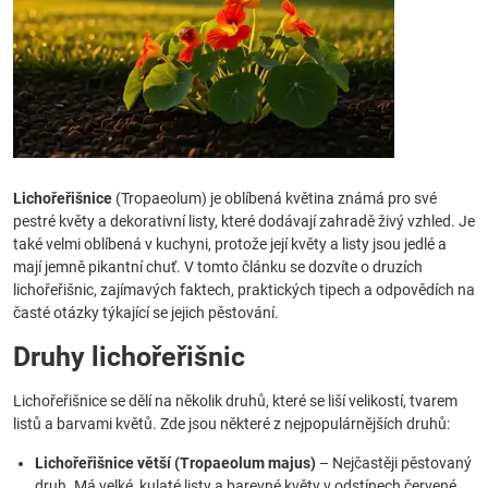
Lichořeřišnice
(Tropaeolum) je oblíbená květina známá pro své
pestré květy a dekorativní listy, které dodávají zahradě živý vzhled. Je
také velmi oblíbená v kuchyni, protože její květy a listy jsou jedlé a
mají jemně pikantní chuť. V tomto článku se dozvíte o druzích
lichořeřišnic, zajímavých faktech, praktických tipech a odpovědích na
časté otázky týkající se jejich pěstování.
Druhy lichořeřišnic
Lichořeřišnice se dělí na několik druhů, které se liší velikostí, tvarem
listů a barvami květů. Zde jsou některé z nejpopulárnějších druhů:
Lichořeřišnice větší (Tropaeolum majus)
– Nejčastěji pěstovaný
druh. Má velké, kulaté listy a barevné květy v odstínech červené,