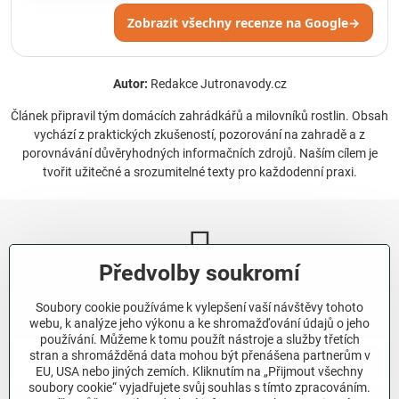
Zobrazit všechny recenze na Google
→
Autor:
Redakce Jutronavody.cz
Článek připravil tým domácích zahrádkářů a milovníků rostlin. Obsah
vychází z praktických zkušeností, pozorování na zahradě a z
porovnávání důvěryhodných informačních zdrojů. Naším cílem je
tvořit užitečné a srozumitelné texty pro každodenní praxi.
Předvolby soukromí
Newsletter
Soubory cookie používáme k vylepšení vaší návštěvy tohoto
Odebírat naše novinky:
webu, k analýze jeho výkonu a ke shromažďování údajů o jeho
používání. Můžeme k tomu použít nástroje a služby třetích
stran a shromážděná data mohou být přenášena partnerům v
Odebírat
EU, USA nebo jiných zemích. Kliknutím na „Přijmout všechny
soubory cookie“ vyjadřujete svůj souhlas s tímto zpracováním.