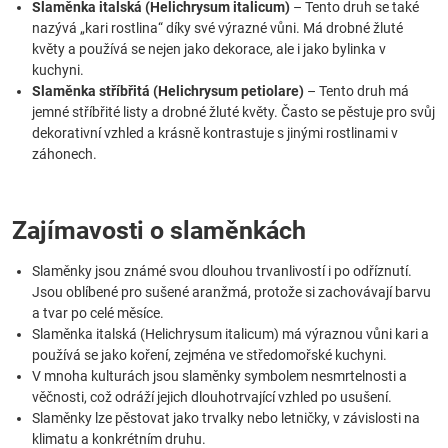
Slaměnka italská (Helichrysum italicum)
– Tento druh se také
nazývá „kari rostlina“ díky své výrazné vůni. Má drobné žluté
květy a používá se nejen jako dekorace, ale i jako bylinka v
kuchyni.
Slaměnka stříbřitá (Helichrysum petiolare)
– Tento druh má
jemné stříbřité listy a drobné žluté květy. Často se pěstuje pro svůj
dekorativní vzhled a krásně kontrastuje s jinými rostlinami v
záhonech.
Zajímavosti o slaměnkách
Slaměnky jsou známé svou dlouhou trvanlivostí i po odříznutí.
Jsou oblíbené pro sušené aranžmá, protože si zachovávají barvu
a tvar po celé měsíce.
Slaměnka italská (Helichrysum italicum) má výraznou vůni kari a
používá se jako koření, zejména ve středomořské kuchyni.
V mnoha kulturách jsou slaměnky symbolem nesmrtelnosti a
věčnosti, což odráží jejich dlouhotrvající vzhled po usušení.
Slaměnky lze pěstovat jako trvalky nebo letničky, v závislosti na
klimatu a konkrétním druhu.