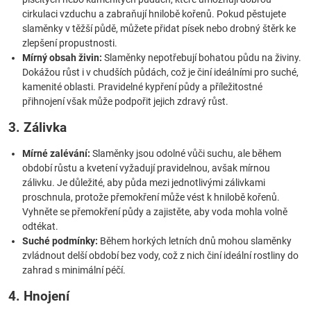
cirkulaci vzduchu a zabraňují hnilobě kořenů. Pokud pěstujete
slaměnky v těžší půdě, můžete přidat písek nebo drobný štěrk ke
zlepšení propustnosti.
Mírný obsah živin:
Slaměnky nepotřebují bohatou půdu na živiny.
Dokážou růst i v chudších půdách, což je činí ideálními pro suché,
kamenité oblasti. Pravidelné kypření půdy a příležitostné
přihnojení však může podpořit jejich zdravý růst.
3. Zálivka
Mírné zalévání:
Slaměnky jsou odolné vůči suchu, ale během
období růstu a kvetení vyžadují pravidelnou, avšak mírnou
zálivku. Je důležité, aby půda mezi jednotlivými zálivkami
proschnula, protože přemokření může vést k hnilobě kořenů.
Vyhněte se přemokření půdy a zajistěte, aby voda mohla volně
odtékat.
Suché podmínky:
Během horkých letních dnů mohou slaměnky
zvládnout delší období bez vody, což z nich činí ideální rostliny do
zahrad s minimální péčí.
4. Hnojení