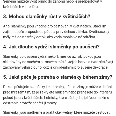
Semena můžete vysít přímo do záhonu nebo je předpěstovat v
květináčích v interiéru.
3. Mohou slaměnky růst v květináčích?
Ano, slaměnky jsou vhodné pro pěstování v květináčích. Stačí jim
zajistit dobře propustnou půdu a pravidelnou zálivku. Květináče by
měly mít dostatečný odtok, aby voda mohla volně odtékat.
4. Jak dlouho vydrží slaměnky po usušení?
Slaměnky po usušení vydrží několik měsíců až rok, pokud jsou
skladovány na suchém a tmavém místě. Jejich barva a tvar zůstávají
zachovány velmi dlouho, což je činí ideálními pro sušené dekorace.
5. Jaká péče je potřeba o slaměnky během zimy?
Pokud pěstujete slaměnky jako trvalky, během zimy je můžete chránit
před mrazem tím, že je zakryjete mulčem nebo přenesete do interiéru,
pokud jsou v květináčích. Letničky, které pěstujete, je třeba na zimu
odstranit, protože nepřežijí mrazy.
Slaměnky jsou nádherné a praktické květiny, které můžete pěstovat