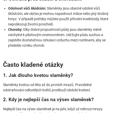
Odolnost vůči škůdcům:
Slaměnky jsou obecně odolné vůči
škůdcům, ale občas je mohou napadnout mšice nebo jiný drobný
hmyz. V případě potřeby můžete použít přírodní insekticidy, které
nepoškozují životní prostředí.
Choroby:
Díky dobré propustnosti půdy jsou slaměnky méně
náchylné k plísňovým onemocněním. Udržujte půdu suchou a
zajistěte dostatečnou cirkulaci vzduchu mezi rostlinami, aby se
předešlo vzniku chorob.
Často kladené otázky
1. Jak dlouho kvetou slaměnky?
Slaměnky kvetou od léta až do prvních mrazů. Pravidelné
odstraňování odkvetlých květů prodlouží období kvetení.
2. Kdy je nejlepší čas na výsev slaměnek?
Nejlepší čas na výsev slaměnek je na jaře, když už nehrozí mrazy.