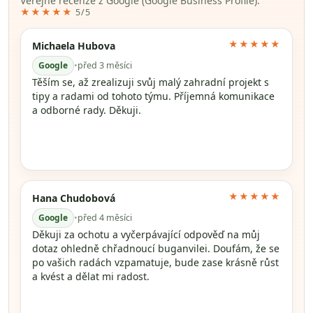
Veřejné recenze z Google (Google Business Profile).
★★★★★
5/5
★★★★★
Michaela Hubova
Google
•
před 3 měsíci
Těším se, až zrealizuji svůj malý zahradní projekt s
tipy a radami od tohoto týmu. Příjemná komunikace
a odborné rady. Děkuji.
★★★★★
Hana Chudobová
Google
•
před 4 měsíci
Děkuji za ochotu a vyčerpávající odpověď na můj
dotaz ohledně chřadnoucí buganvilei. Doufám, že se
po vašich radách vzpamatuje, bude zase krásně růst
a kvést a dělat mi radost.