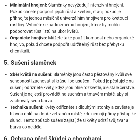
Minimální hnojení:
Slaměnky nevyžadují intenzivní hnojení.
Pokud chcete podpořit jejich růst a kvetení, stačí, pokud je
přihnojíte jednou měsíčně univerzálním hnojivem pro kvetoucí
rostliny. Vyhněte se nadměrnému hnojení, které by mohlo
podporovat růst listů na úkor květů.
Organické hnojivo:
Můžete také použít kompost nebo organické
hnojivo, pokud chcete podpořit udržitelný růst bez přebytku
chemikálií.
5. Sušení slaměnek
Sběr květů na sušení:
Slaměnky jsou často pěstovány kvůli své
schopnosti zachovat si krásu i po usušení. Pokud je pěstujete na
sušení, odřízněte květy, když jsou plně rozkvetlé, ale stále čerstvé.
Sušení je nejlepší provádět na suchém a tmavém místě, aby si
zachovaly svou barvu.
Technika sušení:
Květy odřízněte s dlouhými stonky a zavěste je
hlavou dolů na dobře větraném místě, kde nemají přímý přístup ke
slunci. Tento způsob sušení zajistí, že si květy udrží svůj tvar a
barvu co nejdéle.
6. Ochrana před škůdci a chorobami