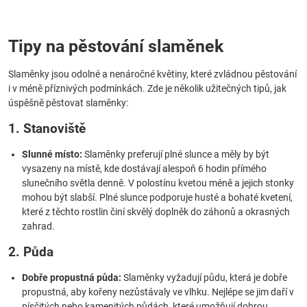
Tipy na pěstování slaměnek
Slaměnky jsou odolné a nenáročné květiny, které zvládnou pěstování
i v méně příznivých podmínkách. Zde je několik užitečných tipů, jak
úspěšně pěstovat slaměnky:
1. Stanoviště
Slunné místo:
Slaměnky preferují plné slunce a měly by být
vysazeny na místě, kde dostávají alespoň 6 hodin přímého
slunečního světla denně. V polostínu kvetou méně a jejich stonky
mohou být slabší. Plné slunce podporuje husté a bohaté kvetení,
které z těchto rostlin činí skvělý doplněk do záhonů a okrasných
zahrad.
2. Půda
Dobře propustná půda:
Slaměnky vyžadují půdu, která je dobře
propustná, aby kořeny nezůstávaly ve vlhku. Nejlépe se jim daří v
písčitých nebo kamenitých půdách, které umožňují dobrou