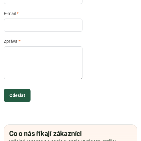
E-mail
*
Zpráva
*
Odeslat
Co o nás říkají zákazníci