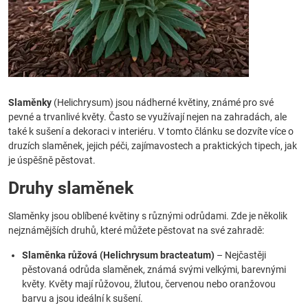
Slaměnky
(Helichrysum) jsou nádherné květiny, známé pro své
pevné a trvanlivé květy. Často se využívají nejen na zahradách, ale
také k sušení a dekoraci v interiéru. V tomto článku se dozvíte více o
druzích slaměnek, jejich péči, zajímavostech a praktických tipech, jak
je úspěšně pěstovat.
Druhy slaměnek
Slaměnky jsou oblíbené květiny s různými odrůdami. Zde je několik
nejznámějších druhů, které můžete pěstovat na své zahradě:
Slaměnka růžová (Helichrysum bracteatum)
– Nejčastěji
pěstovaná odrůda slaměnek, známá svými velkými, barevnými
květy. Květy mají růžovou, žlutou, červenou nebo oranžovou
barvu a jsou ideální k sušení.