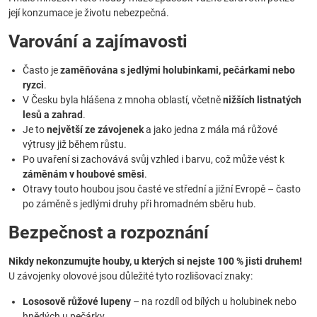
její konzumace je životu nebezpečná.
Varování a zajímavosti
Často je
zaměňována s jedlými holubinkami, pečárkami nebo
ryzci
.
V Česku byla hlášena z mnoha oblastí, včetně
nižších listnatých
lesů a zahrad
.
Je to
největší ze závojenek
a jako jedna z mála má růžové
výtrusy již během růstu.
Po uvaření si zachovává svůj vzhled i barvu, což může vést k
záměnám v houbové směsi
.
Otravy touto houbou jsou časté ve střední a jižní Evropě – často
po záměně s jedlými druhy při hromadném sběru hub.
Bezpečnost a rozpoznání
Nikdy nekonzumujte houby, u kterých si nejste 100 % jisti druhem!
U závojenky olovové jsou důležité tyto rozlišovací znaky:
Lososově růžové lupeny
– na rozdíl od bílých u holubinek nebo
hnědých u pečárky.