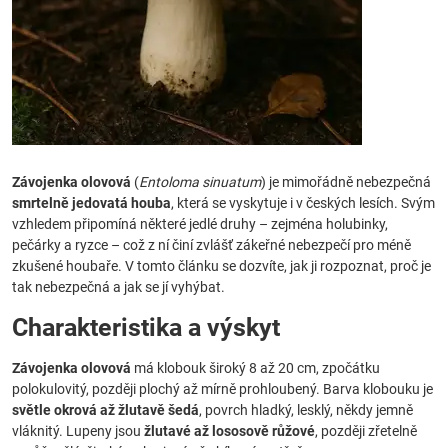
Závojenka olovová
(
Entoloma sinuatum
) je mimořádně nebezpečná
smrtelně jedovatá houba
, která se vyskytuje i v českých lesích. Svým
vzhledem připomíná některé jedlé druhy – zejména holubinky,
pečárky a ryzce – což z ní činí zvlášť zákeřné nebezpečí pro méně
zkušené houbaře. V tomto článku se dozvíte, jak ji rozpoznat, proč je
tak nebezpečná a jak se jí vyhýbat.
Charakteristika a výskyt
Závojenka olovová
má klobouk široký 8 až 20 cm, zpočátku
polokulovitý, později plochý až mírně prohloubený. Barva klobouku je
světle okrová až žlutavě šedá
, povrch hladký, lesklý, někdy jemně
vláknitý. Lupeny jsou
žlutavé až lososově růžové
, později zřetelně