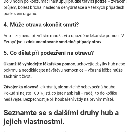
Do 3 hodin po konzumaci nastupují
prudké trávicí potíže
– zvracení,
průjem, bolest břicha, následná dehydratace a v těžkých případech
poškození orgánů.
4. Může otrava skončit smrtí?
Ano – zejména při větším množství a opožděné lékařské pomoci. V
Evropě jsou
zdokumentované smrtelné případy otrav
.
5. Co dělat při podezření na otravu?
Okamžitě vyhledejte lékařskou pomoc
, uchovejte zbytky hub nebo
pokrmu a neodkládejte návštěvu nemocnice – včasná léčba může
zachránit život.
Závojenka olovová
je krásná, ale smrtelně nebezpečná houba.
Pokud si nejste 100 % jisti, co jste nasbírali – raději to do košíku
nedávejte. Bezpečnost je při houbaření vždy na prvním místě.
Seznamte se s dalšími druhy hub a
jejich vlastnostmi.