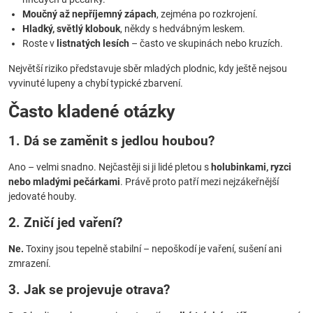
Moučný až nepříjemný zápach
, zejména po rozkrojení.
Hladký, světlý klobouk
, někdy s hedvábným leskem.
Roste v
listnatých lesích
– často ve skupinách nebo kruzích.
Největší riziko představuje sběr mladých plodnic, kdy ještě nejsou
vyvinuté lupeny a chybí typické zbarvení.
Často kladené otázky
1. Dá se zaměnit s jedlou houbou?
Ano – velmi snadno. Nejčastěji si ji lidé pletou s
holubinkami, ryzci
nebo mladými pečárkami
. Právě proto patří mezi nejzákeřnější
jedovaté houby.
2. Zničí jed vaření?
Ne.
Toxiny jsou tepelně stabilní – nepoškodí je vaření, sušení ani
zmrazení.
3. Jak se projevuje otrava?