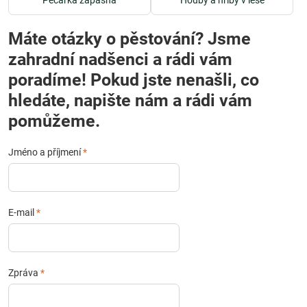
Pečárka zápašná
Houby a hřiby v lese
Máte otázky o pěstování? Jsme
zahradní nadšenci a rádi vám
poradíme! Pokud jste nenašli, co
hledáte, napište nám a rádi vám
pomůžeme.
Jméno a příjmení
*
E-mail
*
Zpráva
*