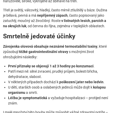
narůžovělé, široké, vykrojené až sbíhavé na třeň.
Třeň je světlý, válcovitý, hladký, často mírně ztluštělý u báze. Dužina
je bělavá, pevná a má
nepříjemný zápach
, často popisovaný jako
zatuchlý, moučný až živočišný. Roste
v listnatých lesích, parcích a
na okrajích luk
, od června do října, zejména v teplejších oblastech.
Smrtelně jedovaté účinky
Závojenka olovová obsahuje neznámé termostabilní toxiny
, které
způsobují
těžké gastrointestinální otravy
s možnými život
ohrožujícími následky:
První příznaky se objevují 1 až 3 hodiny po konzumaci
.
Patří mezi ně: silné zvracení, prudký průjem, bolesti břicha,
dehydratace, slabost.
V některých případech dochází k
poškození jater nebo ledvin
.
U dětí, starších osob a oslabených jedinců může dojít k
kolapsu
organismu
a smrti.
Léčba je symptomatická
a vyžaduje hospitalizaci – protijed není
znám.
I malé množství této houby může způsobit vážné zdravotní potíže –