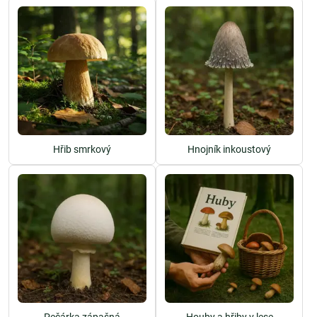
Hřib smrkový
Hnojník inkoustový