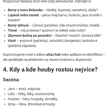
Rozpoznat hledaný druh není vždy jednoduché. Všímejte si:
Barvy a tvaru klobouku
– hladký, šupinatý, sametový, slizký?
Lupenů nebo rourek
– jakou mají barvu, hustotu, jsou srostlé s
třeněm?
Barvy výtrusů
– růžová (pečárka), bílá (muchomůrka), hnědá...
Třeně
– má prstenec? pochvu? je měkký nebo tuhý?
Zbarvení dužiny po poranění
– žloutne? modrá? zůstává bílá?
Vůně
– anýzová (pečárka), zatuchlá (závojenka), karbolová
(pečárka zápašná)
Doporučujeme nosit s sebou
atlas hub
nebo aplikaci na identifikaci –
ale spoléhejte se především na vlastní znalosti a zkušenosti.
4. Kdy a kde houby rostou nejvíce?
Sezóna:
Jaro – smrž, májovka
Léto – hřiby, lišky, muchomůrky
Podzim – hlívy, hnojníky, strmělky
Zima – hlíva, dřevokazné houby