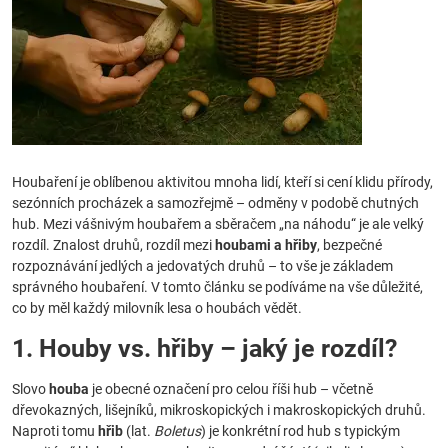
Houbaření je oblíbenou aktivitou mnoha lidí, kteří si cení klidu přírody,
sezónních procházek a samozřejmě – odměny v podobě chutných
hub. Mezi vášnivým houbařem a sběračem „na náhodu“ je ale velký
rozdíl. Znalost druhů, rozdíl mezi
houbami a hřiby
, bezpečné
rozpoznávání jedlých a jedovatých druhů – to vše je základem
správného houbaření. V tomto článku se podíváme na vše důležité,
co by měl každý milovník lesa o houbách vědět.
1. Houby vs. hřiby – jaký je rozdíl?
Slovo
houba
je obecné označení pro celou říši hub – včetně
dřevokazných, lišejníků, mikroskopických i makroskopických druhů.
Naproti tomu
hřib
(lat.
Boletus
) je konkrétní rod hub s typickým