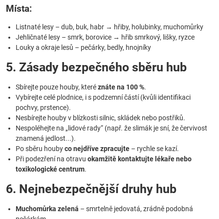
Místa:
Listnaté lesy – dub, buk, habr → hřiby, holubinky, muchomůrky
Jehličnaté lesy – smrk, borovice → hřib smrkový, lišky, ryzce
Louky a okraje lesů – pečárky, bedly, hnojníky
5. Zásady bezpečného sběru hub
Sbírejte pouze houby, které
znáte na 100 %
.
Vybírejte celé plodnice, i s podzemní částí (kvůli identifikaci
pochvy, prstence).
Nesbírejte houby v blízkosti silnic, skládek nebo postřiků.
Nespoléhejte na „lidové rady“ (např. že slimák je sní, že červivost
znamená jedlost...).
Po sběru houby
co nejdříve zpracujte
– rychle se kazí.
Při podezření na otravu
okamžitě kontaktujte lékaře nebo
toxikologické centrum
.
6. Nejnebezpečnější druhy hub
Muchomůrka zelená
– smrtelně jedovatá, zrádně podobná