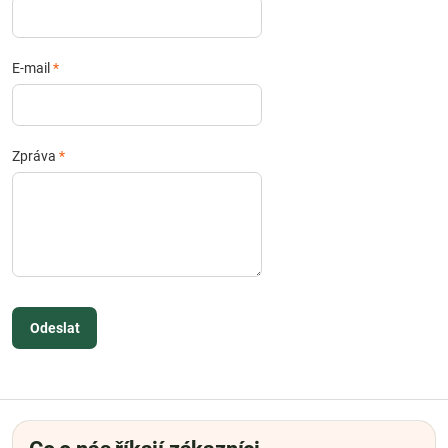
E-mail
*
Zpráva
*
Odeslat