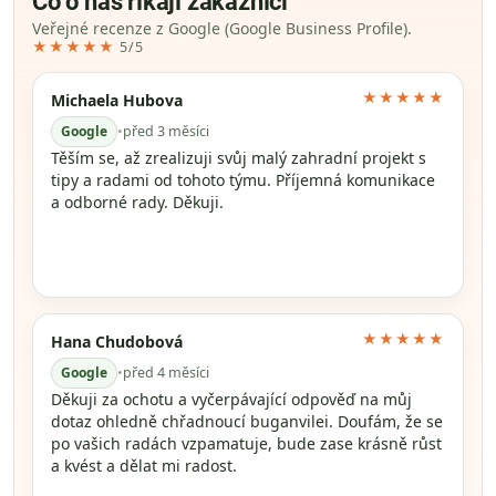
Co o nás říkají zákazníci
Veřejné recenze z Google (Google Business Profile).
★★★★★
5/5
★★★★★
Michaela Hubova
Google
•
před 3 měsíci
Těším se, až zrealizuji svůj malý zahradní projekt s
tipy a radami od tohoto týmu. Příjemná komunikace
a odborné rady. Děkuji.
★★★★★
Hana Chudobová
Google
•
před 4 měsíci
Děkuji za ochotu a vyčerpávající odpověď na můj
dotaz ohledně chřadnoucí buganvilei. Doufám, že se
po vašich radách vzpamatuje, bude zase krásně růst
a kvést a dělat mi radost.