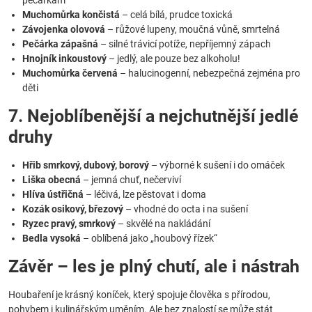
pečárkám
Muchomůrka končistá
– celá bílá, prudce toxická
Závojenka olovová
– růžové lupeny, moučná vůně, smrtelná
Pečárka zápašná
– silné trávicí potíže, nepříjemný zápach
Hnojník inkoustový
– jedlý, ale pouze bez alkoholu!
Muchomůrka červená
– halucinogenní, nebezpečná zejména pro
děti
7. Nejoblíbenější a nejchutnější jedlé
druhy
Hřib smrkový, dubový, borový
– výborné k sušení i do omáček
Liška obecná
– jemná chuť, nečerviví
Hlíva ústřičná
– léčivá, lze pěstovat i doma
Kozák osikový, březový
– vhodné do octa i na sušení
Ryzec pravý, smrkový
– skvělé na nakládání
Bedla vysoká
– oblíbená jako „houbový řízek“
Závěr – les je plný chutí, ale i nástrah
Houbaření je krásný koníček, který spojuje člověka s přírodou,
pohybem i kulinářským uměním. Ale bez znalostí se může stát