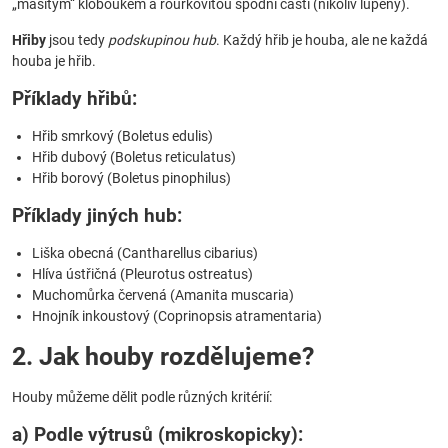
„masitým“ kloboukem a rourkovitou spodní částí (nikoliv lupeny).
Hřiby
jsou tedy
podskupinou hub
. Každý hřib je houba, ale ne každá
houba je hřib.
Příklady hřibů:
Hřib smrkový (Boletus edulis)
Hřib dubový (Boletus reticulatus)
Hřib borový (Boletus pinophilus)
Příklady jiných hub:
Liška obecná (Cantharellus cibarius)
Hlíva ústřičná (Pleurotus ostreatus)
Muchomůrka červená (Amanita muscaria)
Hnojník inkoustový (Coprinopsis atramentaria)
2. Jak houby rozdělujeme?
Houby můžeme dělit podle různých kritérií:
a) Podle výtrusů (mikroskopicky):