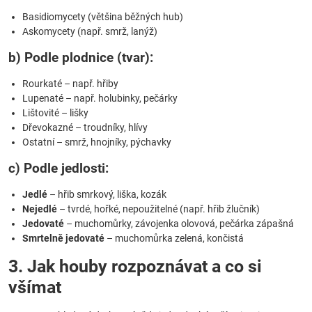
Basidiomycety (většina běžných hub)
Askomycety (např. smrž, lanýž)
b) Podle plodnice (tvar):
Rourkaté – např. hřiby
Lupenaté – např. holubinky, pečárky
Lištovité – lišky
Dřevokazné – troudníky, hlívy
Ostatní – smrž, hnojníky, pýchavky
c) Podle jedlosti:
Jedlé
– hřib smrkový, liška, kozák
Nejedlé
– tvrdé, hořké, nepoužitelné (např. hřib žlučník)
Jedovaté
– muchomůrky, závojenka olovová, pečárka zápašná
Smrtelně jedovaté
– muchomůrka zelená, končistá
3. Jak houby rozpoznávat a co si
všímat