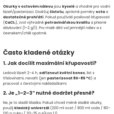
Okurky v octovém nálevu
jsou
kyselé
a vhodné pro vodní
lázeň/pasterizaci. Dodržuj
čistotu
, správné poměry
octa
a
dostatečné prohřátí
. Pokud používáš posilovač křupavosti
(
CaCl₂
), zvol výhradně
potravinářskou kvalitu
a přesné
dávkování (1–2 g/l). Pro malé děti vol jemnější nálev a s
česnekem/chilli opatrně.
Často kladené otázky
1. Jak docílit maximální křupavosti?
Ledová lázeň 2–4 h,
odříznout květní konec
, list s
tříslovinami, nevařit (jen
pasterizovat 80–85 °C
) a
pracovat s čerstvými nakládačkami.
2. Je „1–2–3“ nutné dodržet přesně?
Ne, je to sladší klasika. Pokud chceš méně sladké okurky,
použij
klasický univerzál
(200 ml ocet / 800 ml voda / 80–
120 g cukru / 20–25 g sůl na 1 l).