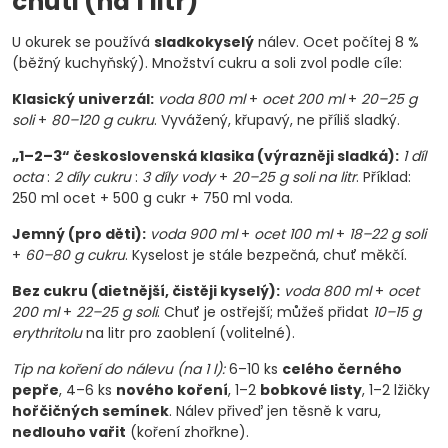
chuti (na 1 litr)
U okurek se používá
sladkokyselý
nálev. Ocet počítej 8 %
(běžný kuchyňský). Množství cukru a soli zvol podle cíle:
Klasický univerzál:
voda 800 ml
+
ocet 200 ml
+
20–25 g
soli
+
80–120 g cukru
. Vyvážený, křupavý, ne příliš sladký.
„1–2–3“ československá klasika (výrazněji sladká):
1 díl
octa
:
2 díly cukru
:
3 díly vody
+
20–25 g soli na litr
. Příklad:
250 ml ocet + 500 g cukr + 750 ml voda.
Jemný (pro děti):
voda 900 ml
+
ocet 100 ml
+
18–22 g soli
+
60–80 g cukru
. Kyselost je stále bezpečná, chuť měkčí.
Bez cukru (dietnější, čistěji kyselý):
voda 800 ml
+
ocet
200 ml
+
22–25 g soli
. Chuť je ostřejší; můžeš přidat
10–15 g
erythritolu
na litr pro zaoblení (volitelné).
Tip na koření do nálevu (na 1 l):
6–10 ks
celého černého
pepře
, 4–6 ks
nového koření
, 1–2
bobkové listy
, 1–2 lžičky
hořčičných semínek
. Nálev přiveď jen těsně k varu,
nedlouho vařit
(koření zhořkne).