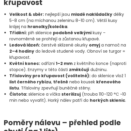
křupavost
Velikost & sběr:
nejlepší jsou
mladé nakládačky
délky
5–8 cm (na míchanou zeleninu 8–10 cm). Větší kusy
krájej na
hranolky/kolečka
.
Třídění:
plň sklenice
podobně velkými
kusy –
rovnoměrně se prohřejí a zůstanou křupavé.
Ledová lázeň:
čerstvě sklizené okurky
omyj
a namoč na
2–4 hodiny
do ledově studené vody. Obnoví se turgor =
křupavost.
Květní konec:
odřízni
1–2 mm
z květního konce (naproti
stopce). Enzymy v této části
změkčují
dužninu.
Třísloviny pro křupavost (volitelné):
do sklenice vlož 1
list černého rybízu
,
třešně
nebo kousek
křenového
listu
. Třísloviny zpevňují buněčné stěny.
Čistota:
sklenice a víčka
sterilizuj
(trouba 110–120 °C ~10
min nebo vyvařit). Horký nálev patří do
horkých sklenic
.
Poměry nálevu – přehled podle