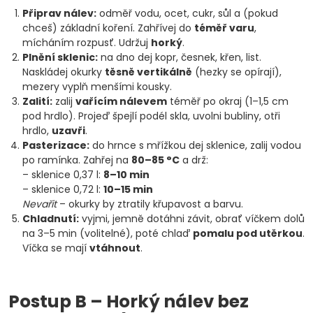
Připrav nálev:
odměř vodu, ocet, cukr, sůl a (pokud
chceš) základní koření. Zahřívej do
téměř varu
,
mícháním rozpusť. Udržuj
horký
.
Plnění sklenic:
na dno dej kopr, česnek, křen, list.
Naskládej okurky
těsně vertikálně
(hezky se opírají),
mezery vyplň menšími kousky.
Zalití:
zalij
vařícím nálevem
téměř po okraj (1–1,5 cm
pod hrdlo). Projeď špejlí podél skla, uvolni bubliny, otři
hrdlo,
uzavři
.
Pasterizace:
do hrnce s mřížkou dej sklenice, zalij vodou
po ramínka. Zahřej na
80–85 °C
a drž:
– sklenice 0,37 l:
8–10 min
– sklenice 0,72 l:
10–15 min
Nevařit
– okurky by ztratily křupavost a barvu.
Chladnutí:
vyjmi, jemně dotáhni závit, obrať víčkem dolů
na 3–5 min (volitelné), poté chlaď
pomalu pod utěrkou
.
Víčka se mají
vtáhnout
.
Postup B – Horký nálev bez