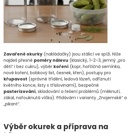
Zavařené okurky
(nakládačky) jsou stálicí ve spíži. Níže
najdeš přesné
poměry nálevu
(klasický, 1–2–3, jemný „pro
děti“ i bez cukru), výběr
koření
(kopr, hořčičná semínka,
nové koření, bobkový list, česnek, křen), postupy pro
křupavost
(správné třídění, ledová lázeň, odříznutí
květního konce, listy s tříslovinami), bezpečné
pasterizování
, skladování a řešení problémů (měknutí,
zákal, nafouknutá víčka). Přidávám i varianty „Znojemské“ a
„pikant“.
Výběr okurek a příprava na