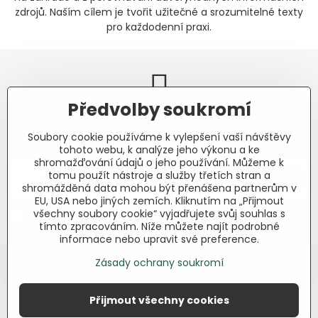
zdrojů. Naším cílem je tvořit užitečné a srozumitelné texty
pro každodenní praxi.
Předvolby soukromí
Newsletter
Soubory cookie používáme k vylepšení vaší návštěvy
Odebírat naše novinky:
tohoto webu, k analýze jeho výkonu a ke
shromažďování údajů o jeho používání. Můžeme k
tomu použít nástroje a služby třetích stran a
Odebírat
shromážděná data mohou být přenášena partnerům v
EU, USA nebo jiných zemích. Kliknutím na „Přijmout
všechny soubory cookie“ vyjadřujete svůj souhlas s
Chci se přihlásit k odběru novinek e-mailem.
tímto zpracováním. Níže můžete najít podrobné
informace nebo upravit své preference.
Zásady ochrany soukromí
Přijmout všechny cookies
©
2026
Copyright
Předvolby soukromí
Zásady ochrany soukromí