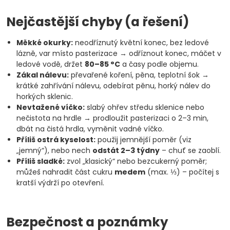
Nejčastější chyby (a řešení)
Měkké okurky:
neodříznutý květní konec, bez ledové
lázně, var místo pasterizace → odříznout konec, máčet v
ledové vodě, držet
80–85 °C
a časy podle objemu.
Zákal nálevu:
převařené koření, pěna, teplotní šok →
krátké zahřívání nálevu, odebírat pěnu, horký nálev do
horkých sklenic.
Nevtažené víčko:
slabý ohřev středu sklenice nebo
nečistota na hrdle → prodloužit pasterizaci o 2–3 min,
dbát na čistá hrdla, vyměnit vadné víčko.
Příliš ostrá kyselost:
použij jemnější poměr (viz
„jemný“), nebo nech
odstát 2–3 týdny
– chuť se zaoblí.
Příliš sladké:
zvol „klasický“ nebo bezcukerný poměr;
můžeš nahradit část cukru
medem
(max. ⅓) – počítej s
kratší výdrží po otevření.
Bezpečnost a poznámky