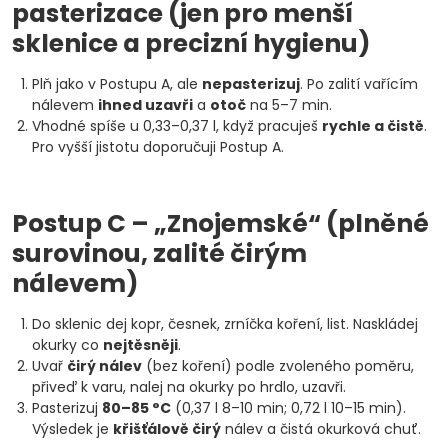
pasterizace (jen pro menší
sklenice a precizní hygienu)
Plň jako v Postupu A, ale
nepasterizuj
. Po zalití vařícím
nálevem
ihned uzavři
a
otoč
na 5–7 min.
Vhodné spíše u 0,33–0,37 l, když pracuješ
rychle a čistě
.
Pro vyšší jistotu doporučuji Postup A.
Postup C – „Znojemské“ (plněné
surovinou, zalité čirým
nálevem)
Do sklenic dej kopr, česnek, zrníčka koření, list. Naskládej
okurky co
nejtěsněji
.
Uvař
čirý nálev
(bez koření) podle zvoleného poměru,
přiveď k varu, nalej na okurky po hrdlo, uzavři.
Pasterizuj
80–85 °C
(0,37 l 8–10 min; 0,72 l 10–15 min).
Výsledek je
křišťálově čirý
nálev a čistá okurková chuť.