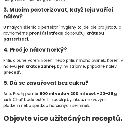
3. Musím pasterizovat, když leju vařící
nálev?
U malých sklenic a perfektní hygieny to jde, ale pro jistotu a
rovnoměrné
prohřátí středu
doporučuji
krátkou
pasterizaci
.
4. Proč je nálev hořký?
Příliš dlouhé vaření koření nebo příliš mnoho bylinek. Koření v
nálevu
jen krátce zahřej
, byliny střídmě, případně nálev
přeceď
.
5. Dá se zavařovat bez cukru?
Ano. Použij poměr
800 ml voda + 200 ml ocet + 22–25 g
soli
. Chuť bude ostřejší; zaobli ji bylinkou, mrkvovým
plátkem nebo špetkou hořčičných semínek.
Objevte více užitečných receptů.