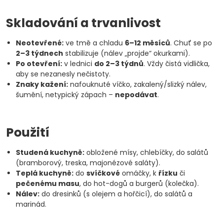
Skladování a trvanlivost
Neotevřené:
ve tmě a chladu
6–12 měsíců
. Chuť se po
2–3 týdnech
stabilizuje (nálev „projde“ okurkami).
Po otevření:
v lednici
do 2–3 týdnů
. Vždy čistá vidlička,
aby se nezanesly nečistoty.
Znaky kažení:
nafouknuté víčko, zakalený/slizký nálev,
šumění, netypický zápach –
nepodávat
.
Použití
Studená kuchyně:
obložené mísy, chlebíčky, do salátů
(bramborový, treska, majonézové saláty).
Teplá kuchyně:
do
svíčkové
omáčky, k
řízku
či
pečenému masu
, do hot-dogů a burgerů (kolečka).
Nálev:
do dresinků (s olejem a hořčicí), do salátů a
marinád.