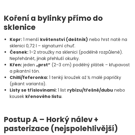
Koření a bylinky přímo do
sklenice
Kopr:
1 menší
květenství (deštník)
nebo hrst natě na
sklenici 0,72 l – signaturní chuť.
Česnek:
1–2 stroužky na sklenici (podélně rozpůlené).
Nepřehánět, jinak přehluší okurky.
Křen:
jeden
„prst“
(2–3 cm) podélný plátek – křupavost
a pikantní tón.
Chilli/feferonka:
1 tenký kroužek až ½ malé papričky
(pikant varianta).
Listy se tříslovinami:
1 list
rybízu/třešně/dubu
nebo
kousek
křenového listu
.
Postup A – Horký nálev +
pasterizace (nejspolehlivější)