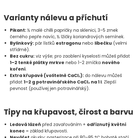
Varianty nálevu a příchutí
Pikant:
½ malé chilli papričky na sklenici, 3–5 zrnek
černého pepře navíc, ½ lžičky koriandrových semínek.
Bylinkový:
pár lístků
estragonu
nebo
libečku
(velmi
střídmě).
Bez cukru:
viz výše; pro zaoblení kyselosti můžeš přidat
1–2 tenké plátky mrkve
nebo 1–2 zrníčka
nového
koření
.
Extra křupavé (volitelně CaCl₂):
do nálevu můžeš
přidat
1–2 g potravinářského CaCl₂ na 1 l
. Zlepší
pevnost (používej jen potravinářský).
Tipy na křupavost, čirost a barvu
Ledová lázeň
před zavařováním +
odříznutý květní
konec
= základ křupavosti.
Nevářet
okurky: pasterizace při 80–85 °C bohatě stačí.