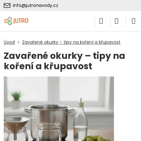
info@jutronavody.cz
Úvod
Zavařené okurky – tipy na koření a křupavost
Zavařené okurky – tipy na
koření a křupavost