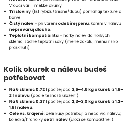
Vroucí var = měkké okurky.
Třísloviny
(list rybízu/třešně/dubu) pomáhají textuře a
barvě.
Čistý nálev
– při vaření
odebírej pěnu
, koření v nálevu
nepřevařuj dlouho
.
Teplotní kompatibilita
– horký nálev do horkých
sklenic, žádné teplotní šoky (méně zákalu, menší riziko
prasknutí).
Kolik okurek a nálevu budeš
potřebovat
Na 6 sklenic 0,72 l
počítej cca
3,5–4,5 kg okurek
a
1,5–
2 l nálevu
(podle těsnosti uložení).
Na 8 sklenic 0,37 l
počítej cca
2,3–3,0 kg okurek
a
1,2–
1,6 l nálevu
.
Celé vs. krájené:
celé kusy potřebují o něco víc nálevu;
kolečka/hranolky
šetří nálev
(uloží se kompaktněji).