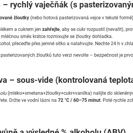
 – rychlý vaječňák (s pasterizovaný
zované žloutky
(nebo hotová pasterizovaná vejce v tekuté formě)
lékem a cukrem jen
zahřejte
, aby se cukr rozpustil (nevařit), p
mléčnou směs krátce rozmixujte se žloutky dohladka.
ohol, přeceďte přes jemné sítko a nalahvujte. Nechte 24 h v chl
pasterizovaných žloutků tuto verzi nevolte – bezpečnost je prv
iva – sous-vide (kontrolovaná teplot
olu
(mléko+smetana+žloutky+cukr+vanilka) nalijte do skleněnýc
ete. Držte ve vodní lázni na
72 °C / 60–75 minut
. Poté rychle z
 vůně a výsledné % alkoholu (ABV)