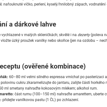
í:
nafouknuté víčko, perlení, kyselý/hnilobný zápach, vodnatění
ání a dárkové lahve
 vychlazené v malých skleničkách; skvělé i na
dezerty
(poleva na
 vložte úzký proužek vanilky nebo skořice (jen na ozdobu – nec
receptu (ověřené kombinace)
čňák:
60–80 ml velmi silného espressa vmíchat po pasterizaci a
polovinu cukru zkaramelizujte do jantaru, zalijte částí horkého 
0 ml smetany nahraďte kokosovým mlékem; alkohol rum.
aretto:
část rumu (100–150 ml) nahraďte amarettem, uberte c
:
přidejte vanilkovou pastu (1 ČL) po zchlazení.