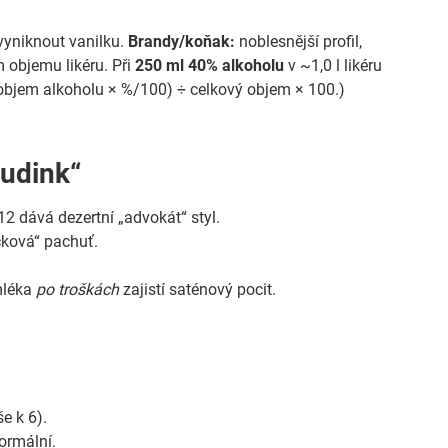
vyniknout vanilku.
Brandy/koňak:
noblesnější profil,
 objemu likéru. Při
250 ml 40% alkoholu
v ~1,0 l likéru
 (objem alkoholu × %/100) ÷ celkový objem × 100.)
pudink“
–12 dává dezertní „advokát“ styl.
íčková“ pachuť.
mléka
po troškách
zajistí saténový pocit.
e k 6).
ormální.