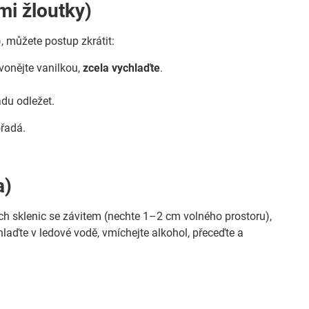
mi žloutky)
, můžete postup zkrátit:
rovonějte vanilkou,
zcela vychlaďte
.
adu odležet.
ořadá.
a)
h sklenic se závitem (nechte 1–2 cm volného prostoru),
chlaďte v ledové vodě, vmíchejte alkohol, přeceďte a