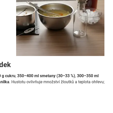
edek
 g cukru
,
350–400 ml smetany (30–33 %)
,
300–350 ml
nilka
. Hustotu ovlivňuje množství žloutků a teplota ohřevu;