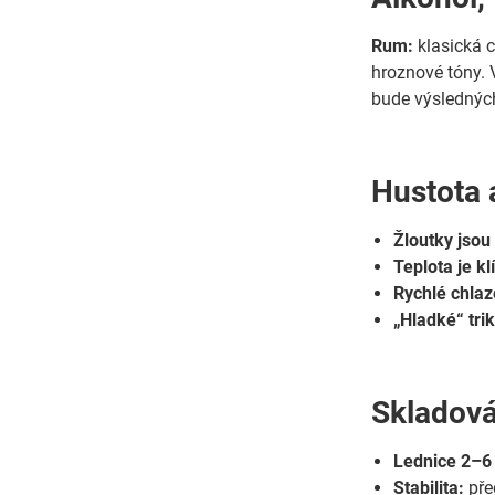
Rum:
klasická c
hroznové tóny. 
bude výsledný
Hustota 
Žloutky jsou 
Teplota je klí
Rychlé chlaz
„Hladké“ trik
Skladová
Lednice 2–6 
Stabilita:
pře