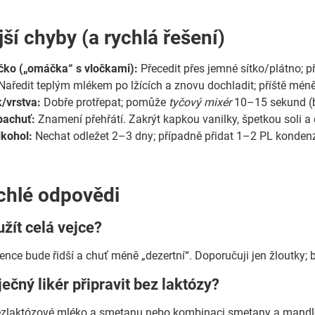
ší chyby (a rychlá řešení)
čko („omáčka“ s vločkami):
Přecedit přes jemné sítko/plátno; p
Naředit teplým mlékem po lžících a znovu dochladit; příště méně 
/vrstva:
Dobře protřepat; pomůže
tyčový mixér
10–15 sekund (b
pachuť:
Znamení přehřátí. Zakrýt kapkou vanilky, špetkou soli a
alkohol:
Nechat odležet 2–3 dny; případně přidat 1–2 PL konde
chlé odpovědi
žít celá vejce?
tence bude řidší a chuť méně „dezertní“. Doporučuji jen žloutky;
ječný likér připravit bez laktózy?
ezlaktózové mléko a smetanu nebo kombinaci smetany a mandlov