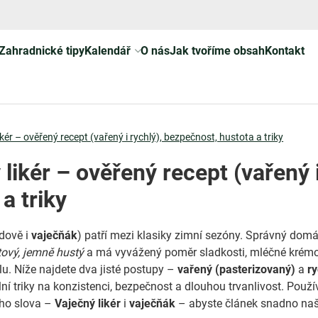
Zahradnické tipy
Kalendář
O nás
Jak tvoříme obsah
Kontakt
ikér – ověřený recept (vařený i rychlý), bezpečnost, hustota a triky
 likér – ověřený recept (vařený 
a triky
idově i
vaječňák
) patří mezi klasiky zimní sezóny. Správný domác
tový, jemně hustý
a má vyvážený poměr sladkosti, mléčné krémo
u. Níže najdete dva jisté postupy –
vařený (pasterizovaný)
a
ry
lní triky na konzistenci, bezpečnost a dlouhou trvanlivost. Použ
ého slova –
Vaječný likér
i
vaječňák
– abyste článek snadno našl