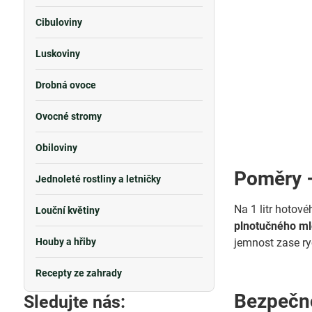
Cibuloviny
Luskoviny
Drobná ovoce
Ovocné stromy
Obiloviny
Poměry –
Jednoleté rostliny a letničky
Na 1 litr hotové
Louční květiny
plnotučného m
Houby a hřiby
jemnost zase ry
Recepty ze zahrady
Bezpečno
Sledujte nás: