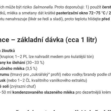
ích může být riziko
Salmonella
. Proto doporučuji: 1) použít
čerst
tků, mléka a smetany dát krátké
pasterizační okno 72–75 °C / 
u nenahrazuje (likér se ředí a sladí), proto teplotu hlídejte
před
ce – základní dávka (cca 1 litr)
h
žloutků
(krupice; 1–2 PL lze nahradit medem pro kulatější tón)
ny ke šlehání
(30–33 %)
tučného mléka
(3,5 %)
rumu
(tmavý pro „cukrářský“ profil) nebo vodky/brandy podle c
lusk
(nebo 1–2 ČL kvalitního vanilkového extraktu)
 soli
(zvýrazní chuť)
0–50 ml
kondenzovaného slazeného mléka
pro dezertnější kré