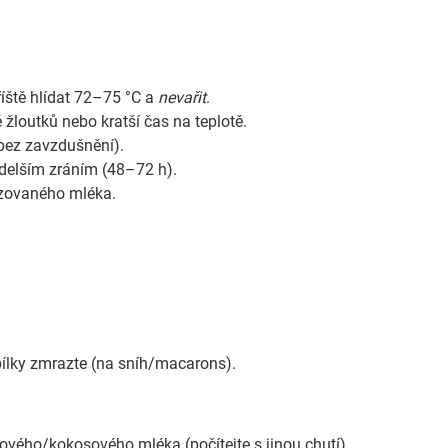
říště hlídat 72–75 °C a
nevařit
.
žloutků nebo kratší čas na teplotě.
ez zavzdušnění).
 delším zráním (48–72 h).
nzovaného mléka.
 bílky zmrazte (na sníh/macarons).
ého/kokosového mléka (počítejte s jinou chutí).