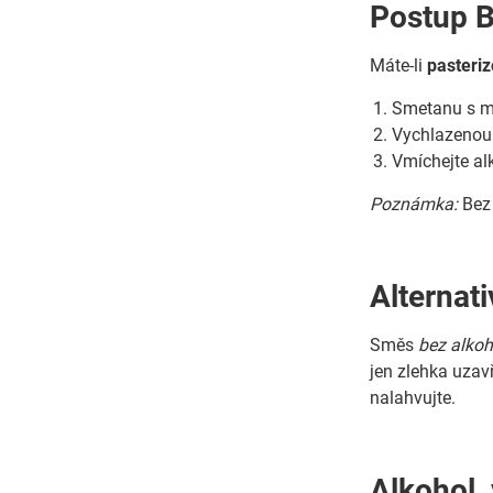
Postup B
Máte-li
pasteri
Smetanu s m
Vychlazenou 
Vmíchejte alk
Poznámka:
Bez 
Alternat
Směs
bez alkoh
jen zlehka uzavř
nalahvujte.
Alkohol,