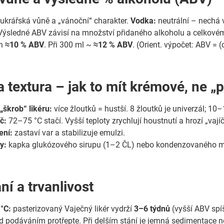
ukrářská vůně a „vánoční“ charakter.
Vodka:
neutrální – nechá 
Výsledné ABV závisí na množství přidaného alkoholu a celkovém
ch
≈10 % ABV
. Při 300 ml ~
≈12 % ABV
. (Orient. výpočet: ABV =
a textura – jak to mít krémové, ne „
„škrob“ likéru:
více žloutků = hustší. 8 žloutků je univerzál; 10
č:
72–75 °C stačí. Vyšší teploty zrychlují houstnutí a hrozí „vaj
ení:
zastaví var a stabilizuje emulzi.
y:
kapka glukózového sirupu (1–2 ČL) nebo kondenzovaného 
ní a trvanlivost
°C:
pasterizovaný Vaječný likér vydrží
3–6 týdnů
(vyšší ABV spíš
d podáváním protřepte. Při delším stání je jemná sedimentace n