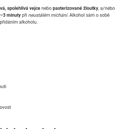
vá, spolehlivá vejce
nebo
pasterizované žloutky
, a/nebo
2–3 minuty
při
neustálém míchání
. Alkohol sám o sobě
přidáním alkoholu.
huti
movost