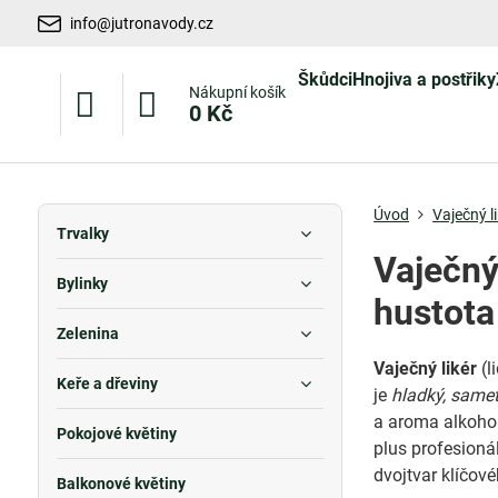
info@jutronavody.cz
Škůdci
Hnojiva a postřiky
Nákupní košík
0 Kč
Úvod
Vaječný l
Trvalky
Vaječný
Bylinky
hustota 
Zelenina
Vaječný likér
(l
Keře a dřeviny
je
hladký, same
a aroma alkohol
Pokojové květiny
plus profesioná
dvojtvar klíčov
Balkonové květiny