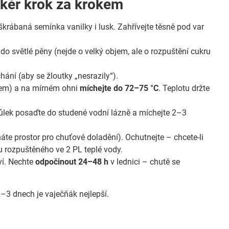
ikér krok za krokem
škrábaná semínka vanilky i lusk. Zahřívejte těsně pod var
do světlé pěny (nejde o velký objem, ale o rozpuštění cukru
hání (aby se žloutky „nesrazily“).
dnem) a na mírném ohni
míchejte do 72–75 °C
. Teplotu držte
růlek posaďte do studené vodní lázně a míchejte 2–3
te prostor pro chuťové doladění). Ochutnejte – chcete-li
u rozpuštěného ve 2 PL teplé vody.
hví. Nechte
odpočinout 24–48 h
v lednici – chutě se
–3 dnech je vaječňák nejlepší.