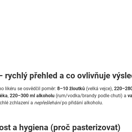
 rychlý přehled a co ovlivňuje výsl
ho likéru se osvědčil poměr:
8–10 žloutků
(velká vejce),
220–280
léka
,
220–300 ml alkoholu
(rum/vodka/brandy podle chuti) a
va
chlé zchlazení a
nepřešlehání
po přidání alkoholu.
st a hygiena (proč pasterizovat)