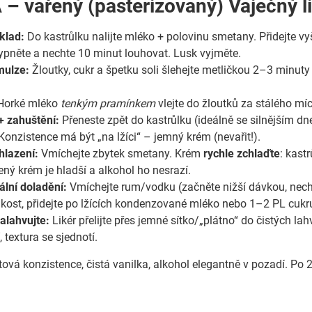
 – vařený (pasterizovaný) Vaječný l
klad:
Do kastrůlku nalijte mléko + polovinu smetany. Přidejte vy
vypněte a nechte 10 minut louhovat. Lusk vyjměte.
mulze:
Žloutky, cukr a špetku soli šlehejte metličkou 2–3 minuty 
orké mléko
tenkým pramínkem
vlejte do žloutků za stálého míc
+ zahuštění:
Přeneste zpět do kastrůlku (ideálně se silnějším 
 Konzistence má být „na lžíci“ – jemný krém (nevařit!).
hlazení:
Vmíchejte zbytek smetany. Krém
rychle zchlaďte
: kast
ný krém je hladší a alkohol ho nesrazí.
ální doladění:
Vmíchejte rum/vodku (začněte nižší dávkou, nechá
dkost, přidejte po lžících kondenzované mléko nebo 1–2 PL cukr
alahvujte:
Likér přelijte přes jemné sítko/„plátno“ do čistých la
 textura se sjednotí.
vá konzistence, čistá vanilka, alkohol elegantně v pozadí. Po 2