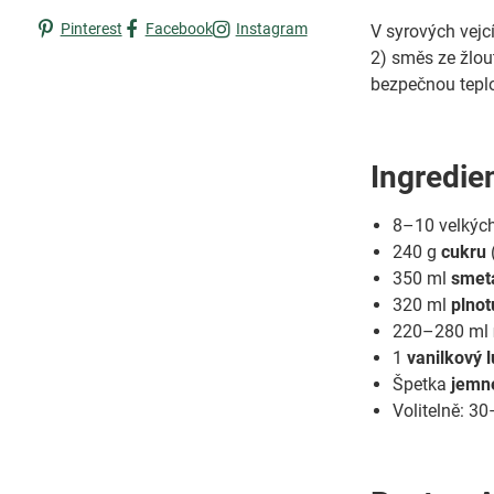
Pinterest
Facebook
Instagram
V syrových vejc
2) směs ze žlou
bezpečnou teplot
Ingredien
8–10 velkýc
240 g
cukru
350 ml
smeta
320 ml
plno
220–280 ml
1
vanilkový 
Špetka
jemné
Volitelně: 3