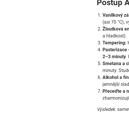
Postup A
Vanilkový zá
(asi 70 °C), 
Žloutková e
a hladkost).
Tempering:
H
Pasterizace 
2–3 minuty
.
Smetana a c
minuty. Stude
Alkohol a fin
jemnější sla
Přeceďte a n
zharmonizují,
Výsledek:
sameto