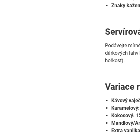
Znaky kažen
Servírov
Podávejte mírně
dárkových lahví
hořkost).
Variace 
Kávový vaje
Karamelový:
Kokosový:
15
Mandlový/Am
Extra vanilka