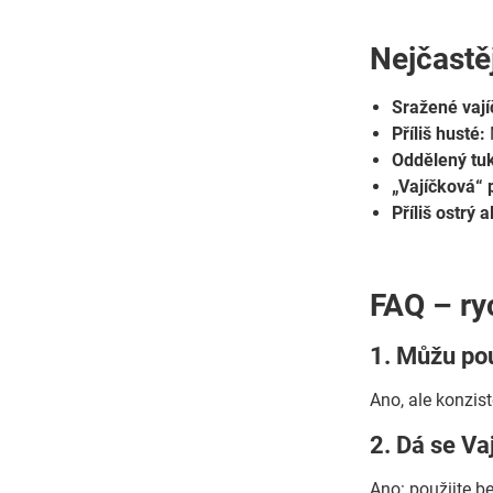
Nejčastěj
Sražené vají
Příliš husté:
Oddělený tuk
„Vajíčková“ 
Příliš ostrý 
FAQ – ry
1. Můžu pou
Ano, ale konzis
2. Dá se Va
Ano: použijte b