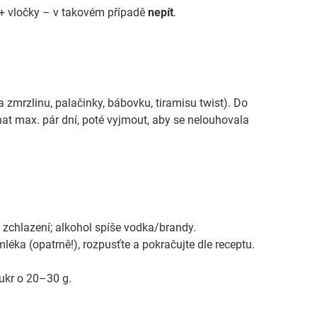
 + vločky – v takovém případě
nepít
.
 zmrzlinu, palačinky, bábovku, tiramisu twist). Do
hat max. pár dní, poté vyjmout, aby se nelouhovala
 zchlazení; alkohol spíše vodka/brandy.
mléka (opatrně!), rozpusťte a pokračujte dle receptu.
ukr o 20–30 g.