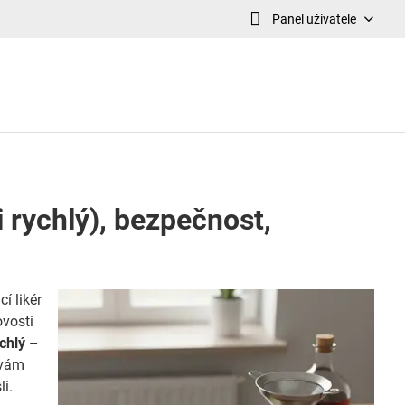
Panel uživatele
i rychlý), bezpečnost,
í likér
vosti
chlý
–
ívám
i.