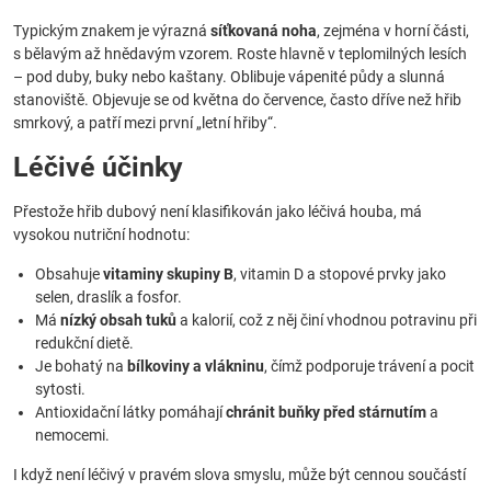
Typickým znakem je výrazná
síťkovaná noha
, zejména v horní části,
s bělavým až hnědavým vzorem. Roste hlavně v teplomilných lesích
– pod duby, buky nebo kaštany. Oblibuje vápenité půdy a slunná
stanoviště. Objevuje se od května do července, často dříve než hřib
smrkový, a patří mezi první „letní hřiby“.
Léčivé účinky
Přestože hřib dubový není klasifikován jako léčivá houba, má
vysokou nutriční hodnotu:
Obsahuje
vitaminy skupiny B
, vitamin D a stopové prvky jako
selen, draslík a fosfor.
Má
nízký obsah tuků
a kalorií, což z něj činí vhodnou potravinu při
redukční dietě.
Je bohatý na
bílkoviny a vlákninu
, čímž podporuje trávení a pocit
sytosti.
Antioxidační látky pomáhají
chránit buňky před stárnutím
a
nemocemi.
I když není léčivý v pravém slova smyslu, může být cennou součástí