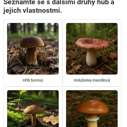
Seznamte se s dalšími druhy hub a
jejich vlastnostmi.
Hřib borový
Holubinka mandlová