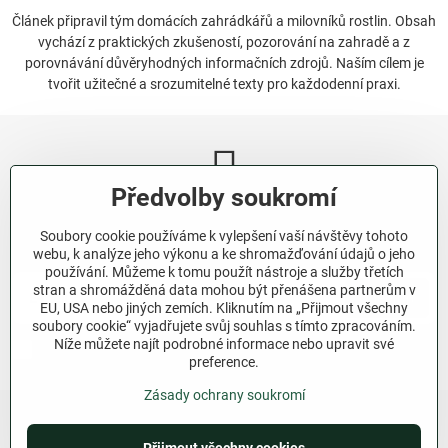
Článek připravil tým domácích zahrádkářů a milovníků rostlin. Obsah
vychází z praktických zkušeností, pozorování na zahradě a z
porovnávání důvěryhodných informačních zdrojů. Naším cílem je
tvořit užitečné a srozumitelné texty pro každodenní praxi.
Předvolby soukromí
Newsletter
Soubory cookie používáme k vylepšení vaší návštěvy tohoto
Odebírat naše novinky:
webu, k analýze jeho výkonu a ke shromažďování údajů o jeho
používání. Můžeme k tomu použít nástroje a služby třetích
stran a shromážděná data mohou být přenášena partnerům v
Odebírat
EU, USA nebo jiných zemích. Kliknutím na „Přijmout všechny
soubory cookie“ vyjadřujete svůj souhlas s tímto zpracováním.
Níže můžete najít podrobné informace nebo upravit své
Chci se přihlásit k odběru novinek e-mailem.
preference.
Zásady ochrany soukromí