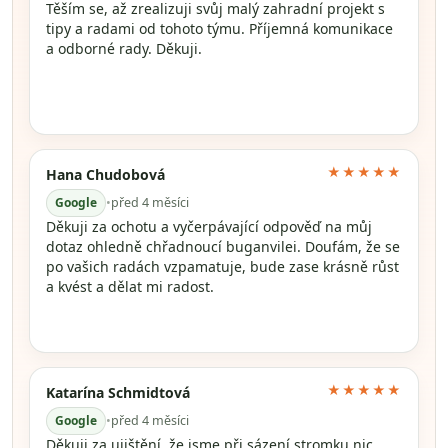
Těším se, až zrealizuji svůj malý zahradní projekt s
tipy a radami od tohoto týmu. Příjemná komunikace
a odborné rady. Děkuji.
★★★★★
Hana Chudobová
Google
•
před 4 měsíci
Děkuji za ochotu a vyčerpávající odpověď na můj
dotaz ohledně chřadnoucí buganvilei. Doufám, že se
po vašich radách vzpamatuje, bude zase krásně růst
a kvést a dělat mi radost.
★★★★★
Katarína Schmidtová
Google
•
před 4 měsíci
Děkuji za ujištění, že jsme při sázení stromku nic