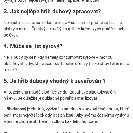
bývají houby nejčerstvější a méně napadené hmyzem.
3. Jak nejlépe hřib dubový zpracovat?
Nejčastěji se suší na vzduchu nebo v sušičce, případně se krájí na
plátky a mrazí. Čerstvý je skvělý na gril, do krémových omáček nebo
polévek.
4. Může se jíst syrový?
Ne. Houby by se nikdy neměly konzumovat syrové – mohou
obsahovat látky, které jsou bez tepelné úpravy těžko stravitelné nebo
toxické.
5. Je hřib dubový vhodný k zavařování?
Ano, zejména mladé plodnice se dají zavařit ve sladkokyselém
nálevu. Je důležité je důkladně povařit a sterilizovat.
Hřib dubový
je chutná, výživná a snadno rozpoznatelná houba, která
patří mezi největší poklady našich lesů. Díky svému časnému výskytu
a jemné chuti je oblíbenou volbou každého houbaře.