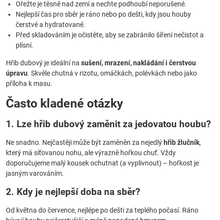
Ořežte je těsně nad zemí a nechte podhoubí neporušené.
Nejlepší čas pro sběr je ráno nebo po dešti, kdy jsou houby
čerstvé a hydratované.
Před skladováním je očistěte, aby se zabránilo šíření nečistot a
plísní.
Hřib dubový je ideální na
sušení, mrazení, nakládání i čerstvou
úpravu
. Skvěle chutná v rizotu, omáčkách, polévkách nebo jako
příloha k masu.
Často kladené otázky
1. Lze hřib dubový zaměnit za jedovatou houbu?
Ne snadno. Nejčastěji může být zaměněn za nejedlý
hřib žlučník
,
který má síťovanou nohu, ale výrazně hořkou chuť. Vždy
doporučujeme malý kousek ochutnat (a vyplivnout) – hořkost je
jasným varováním.
2. Kdy je nejlepší doba na sběr?
Od května do července, nejlépe po dešti za teplého počasí. Ráno