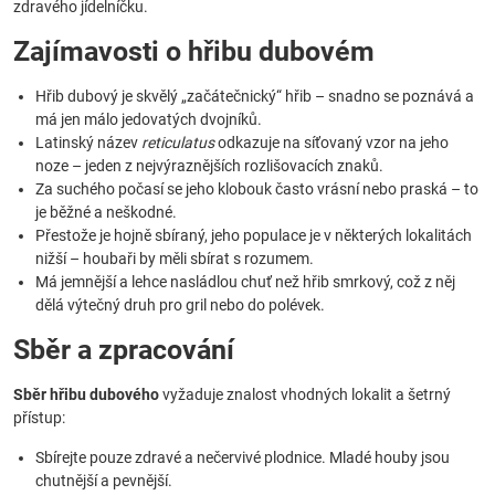
zdravého jídelníčku.
Zajímavosti o hřibu dubovém
Hřib dubový je skvělý „začátečnický“ hřib – snadno se poznává a
má jen málo jedovatých dvojníků.
Latinský název
reticulatus
odkazuje na síťovaný vzor na jeho
noze – jeden z nejvýraznějších rozlišovacích znaků.
Za suchého počasí se jeho klobouk často vrásní nebo praská – to
je běžné a neškodné.
Přestože je hojně sbíraný, jeho populace je v některých lokalitách
nižší – houbaři by měli sbírat s rozumem.
Má jemnější a lehce nasládlou chuť než hřib smrkový, což z něj
dělá výtečný druh pro gril nebo do polévek.
Sběr a zpracování
Sběr hřibu dubového
vyžaduje znalost vhodných lokalit a šetrný
přístup:
Sbírejte pouze zdravé a nečervivé plodnice. Mladé houby jsou
chutnější a pevnější.