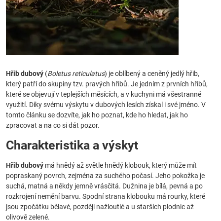
Hřib dubový
(
Boletus reticulatus
) je oblíbený a ceněný jedlý hřib,
který patří do skupiny tzv. pravých hřibů. Je jedním z prvních hřibů,
které se objevují v teplejších měsících, a v kuchyni má všestranné
využití. Díky svému výskytu v dubových lesích získal i své jméno. V
tomto článku se dozvíte, jak ho poznat, kde ho hledat, jak ho
zpracovat a na co si dát pozor.
Charakteristika a výskyt
Hřib dubový
má hnědý až světle hnědý klobouk, který může mít
popraskaný povrch, zejména za suchého počasí. Jeho pokožka je
suchá, matná a někdy jemně vrásčitá. Dužnina je bílá, pevná a po
rozkrojení nemění barvu. Spodní strana klobouku má rourky, které
jsou zpočátku bělavé, později nažloutlé a u starších plodnic až
olivově zelené.