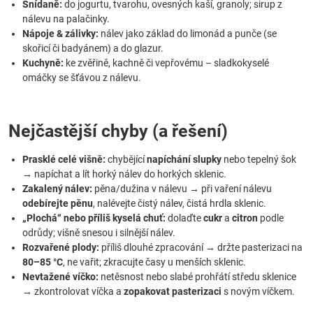
Snídaně:
do jogurtu, tvarohu, ovesných kaší, granoly; sirup z
nálevu na palačinky.
Nápoje & zálivky:
nálev jako základ do limonád a punče (se
skořicí či badyánem) a do glazur.
Kuchyně:
ke zvěřině, kachně či vepřovému – sladkokyselé
omáčky se šťávou z nálevu.
Nejčastější chyby (a řešení)
Prasklé celé višně:
chybějící
napíchání slupky
nebo tepelný šok
→ napíchat a lít horký nálev do horkých sklenic.
Zakalený nálev:
pěna/dužina v nálevu → při vaření nálevu
odebírejte pěnu
, nalévejte čistý nálev, čistá hrdla sklenic.
„Plochá“ nebo příliš kyselá chuť:
dolaďte
cukr
a
citron
podle
odrůdy; višně snesou i silnější nálev.
Rozvařené plody:
příliš dlouhé zpracování → držte pasterizaci na
80–85 °C
, ne vařit; zkracujte časy u menších sklenic.
Nevtažené víčko:
netěsnost nebo slabé prohřátí středu sklenice
→ zkontrolovat víčka a
zopakovat pasterizaci
s novým víčkem.