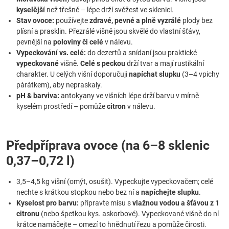
kyselější
než třešně – lépe drží svěžest ve sklenici.
Stav ovoce:
používejte
zdravé, pevné a plně vyzrálé
plody bez
plísní a prasklin. Přezrálé višně jsou skvělé do vlastní šťávy,
pevnější na
poloviny či celé
v nálevu.
Vypeckování vs. celé:
do dezertů a snídaní jsou praktické
vypeckované
višně.
Celé s peckou
drží tvar a mají rustikální
charakter. U celých višní doporučuji
napíchat slupku
(3–4 vpichy
párátkem), aby nepraskaly.
pH & barviva:
antokyany ve višních lépe drží barvu v mírně
kyselém prostředí – pomůže
citron
v nálevu.
Předpříprava ovoce (na 6–8 sklenic
0,37–0,72 l)
3,5–4,5 kg višní (omýt, osušit). Vypeckujte vypeckovačem; celé
nechte s krátkou stopkou nebo bez ní a
napíchejte slupku
.
Kyselost pro barvu:
připravte mísu s
vlažnou vodou a šťávou z 1
citronu
(nebo špetkou kys. askorbové). Vypeckované višně do ní
krátce namáčejte – omezí to hnědnutí řezu a pomůže čirosti.