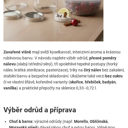
Zavařené višně
mají svěží kyselkavost, intenzivní aroma a krásnou
rubínovou barvu. V návodu najdete výběr odrůd,
přesné poměry
nálevu
(slabý/střední/silný), tři spolehlivé tepelné postupy (horký
nálev, krátká sterilizace, pasterizace), triky na
čirý nálev
bez zakalení,
stabilní barvu a bezpečné skladování. Ukážeme také verzi
bez cukru
či ve vlastní šťávě, kořeněné varianty (
skořice
,
hřebíček
,
badyán
,
vanilka
) a praktické přepočty na sklenice 0,33–0,72 l.
Výběr odrůd a příprava
Chuť & barva:
výrazné odrůdy (např.
Morello
,
Oblčinská
,
Moravská višeň
) dávají plnou chuť a sytou barvu. Višně jsou