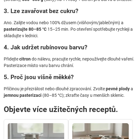
3. Lze zavařovat bez cukru?
Ano. Zalijte vodou nebo 100% džusem (višňovým/jablečným) a
pasterizujte 80–85 °C
15–25 min. Po otevření spotřebujte rychleji a
skladujte v lednici.
4. Jak udržet rubínovou barvu?
Přidejte
citron
do nálevu, pracujte rychle, nepoužívejte dlouhé vaření.
Pasterizace místo varu barvu chrání.
5. Proč jsou višně měkké?
Příčinou je přezrálost nebo dlouhé zpracování. Zvolte
pevné plody
a
jemnou pasterizaci
(80–85 °C); zkraťte časy u menších sklenic.
Objevte více užitečných receptů.