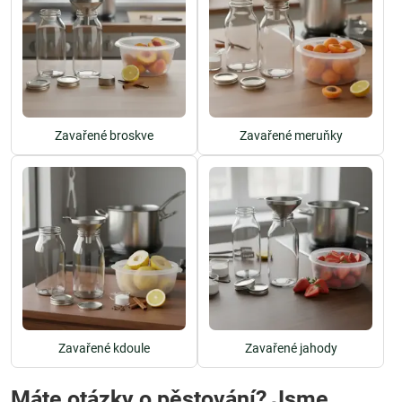
Zavařené broskve
Zavařené meruňky
Zavařené kdoule
Zavařené jahody
Máte otázky o pěstování? Jsme