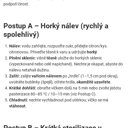
podpoří čirost.
Postup A – Horký nálev (rychlý a
spolehlivý)
Nálev:
vodu zahřejte, rozpusťte cukr, přidejte citron/kys.
citronovou. Přiveďte těsně k varu a udržujte
horký
.
Plnění sklenic:
višně
těsně
uložte do horkých sklenic
(vypeckované nebo celé napíchané). Nechte je okapat, abyste do
nálevu netahali dužinu.
Zalití:
zalijte
vařícím nálevem
po „hrdlo“ (1–1,5 cm pod okraj),
uvolněte bublinky (špejlí), otřete hrdla,
okamžitě uzavřete
.
Krátké dohřátí:
obraťte víčkem dolů na 5 min nebo zvolte jistotu
pasterizace 80–85 °C / 10–15 min (viz Postup C).
Chladnutí:
nechte vychladnout pod utěrkou; víčko se má
vtáhnout
.
Postup B – Krátká sterilizace v