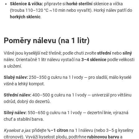
Sklenice & víčka:
připravte si
horké sterilní
sklenice a víčka
(trouba 110–120 °C ~10 min nebo vyvařit). Horký nálev patří do
horkých sklenic
.
Poměry nálevu (na 1 litr)
Višně jsou kyselější než třešně; podle chuti zvolte
střední
nebo
silný
nálev. Orientačně 1 litr nálevu vystačí na
3–4 sklenice
podle velikosti
a uložení.
Slabý nálev:
250–350 g cukru na 1 l vody — pro sladší, málo kyselé
višně a lehký kompot.
Střední nálev:
400–500 g cukru na 1 l vody — univerzál pro většinu
odrůd, dobrý do dezertů.
Silný nálev:
550–650 g cukru na 1 l vody — dezertní linie, výrazná
chuť a stabilní barva.
Kyselost a jas:
přidejte
½–1 citron
na 1 l nálevu (nebo 3–5 g kyseliny
citronové). Vyváží kyselost plodu, podtrhne
rubínovou barvu
a