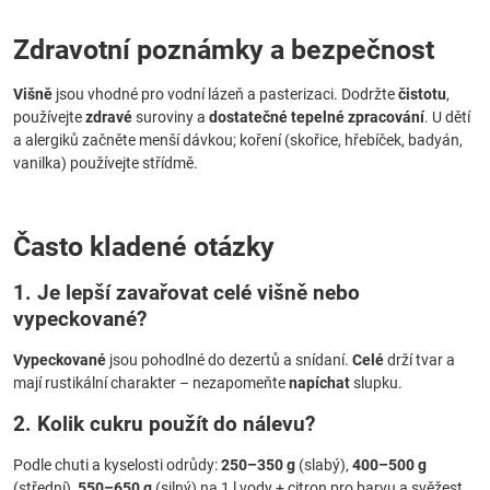
Zdravotní poznámky a bezpečnost
Višně
jsou vhodné pro vodní lázeň a pasterizaci. Dodržte
čistotu
,
používejte
zdravé
suroviny a
dostatečné tepelné zpracování
. U dětí
a alergiků začněte menší dávkou; koření (skořice, hřebíček, badyán,
vanilka) používejte střídmě.
Často kladené otázky
1. Je lepší zavařovat celé višně nebo
vypeckované?
Vypeckované
jsou pohodlné do dezertů a snídaní.
Celé
drží tvar a
mají rustikální charakter – nezapomeňte
napíchat
slupku.
2. Kolik cukru použít do nálevu?
Podle chuti a kyselosti odrůdy:
250–350 g
(slabý),
400–500 g
(střední),
550–650 g
(silný) na 1 l vody + citron pro barvu a svěžest.