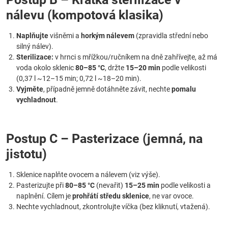
nálevu (kompotová klasika)
Naplňujte
višněmi a
horkým nálevem
(zpravidla střední nebo
silný nálev).
Sterilizace:
v hrnci s mřížkou/ručníkem na dně zahřívejte, až má
voda okolo sklenic
80–85 °C
, držte
15–20 min
podle velikosti
(0,37 l ~12–15 min; 0,72 l ~18–20 min).
Vyjměte
, případně jemně dotáhněte závit, nechte
pomalu
vychladnout
.
Postup C – Pasterizace (jemná, na
jistotu)
Sklenice naplňte ovocem a nálevem (viz výše).
Pasterizujte při
80–85 °C
(nevařit)
15–25 min
podle velikosti a
naplnění. Cílem je
prohřátí středu sklenice
, ne var ovoce.
Nechte vychladnout, zkontrolujte víčka (bez kliknutí, vtažená).