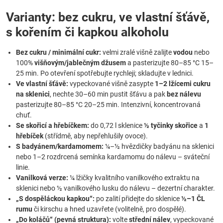
Varianty: bez cukru, ve vlastní šťávě,
s kořením či kapkou alkoholu
Bez cukru / minimální cukr:
velmi zralé višně zalijte
vodou
nebo
100%
višňovým/jablečným džusem
a pasterizujte 80–85 °C 15–
25 min. Po otevření spotřebujte rychleji; skladujte v lednici.
Ve vlastní šťávě:
vypeckované višně zasypte
1–2 lžícemi cukru
na sklenici
, nechte 30–60 min pustit šťávu a pak
bez nálevu
pasterizujte 80–85 °C 20–25 min. Intenzivní, koncentrovaná
chuť.
Se skořicí a hřebíčkem:
do 0,72 l sklenice
½ tyčinky skořice
a
1
hřebíček
(střídmě, aby nepřehlušily ovoce).
S badyánem/kardamomem:
¼–½ hvězdičky badyánu na sklenici
nebo 1–2 rozdrcená semínka kardamomu do nálevu – sváteční
linie.
Vanilková verze:
¼ lžičky kvalitního vanilkového extraktu na
sklenici nebo ½ vanilkového lusku do nálevu – dezertní charakter.
„S dospěláckou kapkou“:
po zalití přidejte do sklenice
½–1 ČL
rumu
či kirschu a hned uzavřete (volitelně, pro dospělé).
„Do koláčů“ (pevná struktura):
volte
střední nálev
, vypeckované