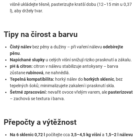
višně ukládejte těsně, pasterizujte kratší dobu (12–15 min u 0,37
l), aby držely tvar.
Tipy na čirost a barvu
Čistý nálev
bez pěny a dužiny – při vaření nálevu
odebírejte
pěnu
.
Napíchané slupky
u celých višní snižují riziko prasknutí a zákalu.
pH & citron:
citron v nálevu stabilizuje antokyany – barva
zůstane
rubínová
, ne nahnědlá.
Tepelná kompatibilita:
horký nálev do
horkých sklenic
, bez
tepelných šoků; minimalizujete zakalení i prasknutí skla.
Šetrné zpracování:
nevařit ovoce vřelým varem, ale
pasterizovat
– zachová se textura i barva.
Přepočty a výtěžnost
Na 6 sklenic 0,72 l
počítejte cca
3,5–4,5 kg višní
a
1,5–2 l nálevu