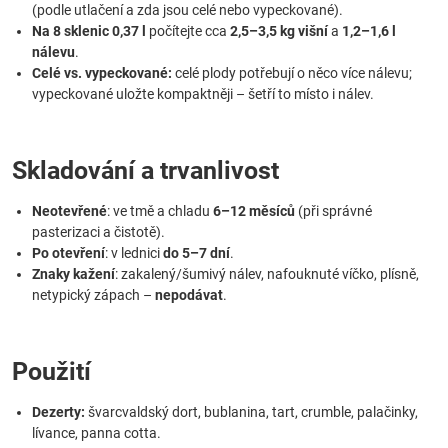
(podle utlačení a zda jsou celé nebo vypeckované).
Na 8 sklenic 0,37 l
počítejte cca
2,5–3,5 kg višní
a
1,2–1,6 l
nálevu
.
Celé vs. vypeckované:
celé plody potřebují o něco více nálevu;
vypeckované uložte kompaktněji – šetří to místo i nálev.
Skladování a trvanlivost
Neotevřené
: ve tmě a chladu
6–12 měsíců
(při správné
pasterizaci a čistotě).
Po otevření
: v lednici
do 5–7 dní
.
Znaky kažení
: zakalený/šumivý nálev, nafouknuté víčko, plísně,
netypický zápach –
nepodávat
.
Použití
Dezerty:
švarcvaldský dort, bublanina, tart, crumble, palačinky,
lívance, panna cotta.