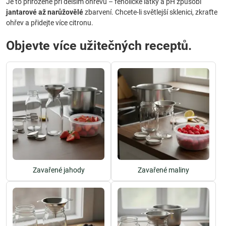
Je to přirozené při delším ohřevu – fenolické látky a pH způsobí
jantarové až narůžovělé
zbarvení. Chcete-li světlejší sklenici, zkraťte
ohřev a přidejte více citronu.
Objevte více užitečných receptů.
Zavařené jahody
Zavařené maliny