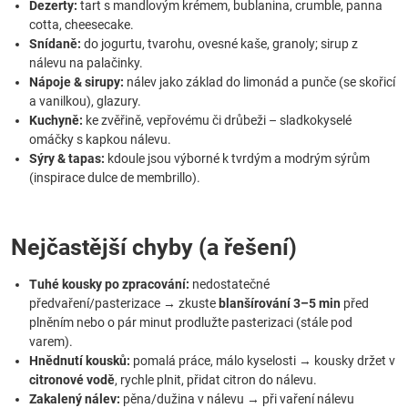
Dezerty:
tart s mandlovým krémem, bublanina, crumble, panna
cotta, cheesecake.
Snídaně:
do jogurtu, tvarohu, ovesné kaše, granoly; sirup z
nálevu na palačinky.
Nápoje & sirupy:
nálev jako základ do limonád a punče (se skořicí
a vanilkou), glazury.
Kuchyně:
ke zvěřině, vepřovému či drůbeži – sladkokyselé
omáčky s kapkou nálevu.
Sýry & tapas:
kdoule jsou výborné k tvrdým a modrým sýrům
(inspirace dulce de membrillo).
Nejčastější chyby (a řešení)
Tuhé kousky po zpracování:
nedostatečné
předvaření/pasterizace → zkuste
blanšírování 3–5 min
před
plněním nebo o pár minut prodlužte pasterizaci (stále pod
varem).
Hnědnutí kousků:
pomalá práce, málo kyselosti → kousky držet v
citronové vodě
, rychle plnit, přidat citron do nálevu.
Zakalený nálev:
pěna/dužina v nálevu → při vaření nálevu