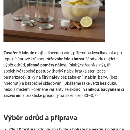
Zavařené kdoule
mají jedinečnou vůni, příjemnou kyselkavost a po
tepelné úpravě krásnou
růžovohnědou barvu
. V návodu najdete
výběr odrůd,
přesné poměry nálevu
(slabý/střední/silný), tři
spolehlivé tepelné postupy (horký nálev, krátká sterilizace,
pasterizace), triky na
čirý nálev
bez zakalení, stabilní barvu (bez
hnědnutí) a bezpečné skladování. Ukážeme také verzi
bez cukru
nebo s medem, kořeněné varianty se
skořicí
,
vanilkou
,
badyánem
či
zázvorem
a praktické přepočty na sklenice 0,33–0,72 l.
Výběr odrůd a příprava
Chuť & textura:
kdoule jsou tvrdé a
bohaté na pektin
, po tepelné