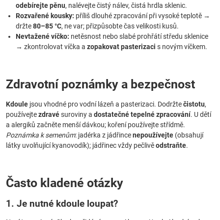
odebírejte pěnu
, nalévejte čistý nálev, čistá hrdla sklenic.
Rozvařené kousky:
příliš dlouhé zpracování při vysoké teplotě →
držte
80–85 °C
, ne var; přizpůsobte čas velikosti kusů.
Nevtažené víčko:
netěsnost nebo slabé prohřátí středu sklenice
→ zkontrolovat víčka a
zopakovat pasterizaci
s novým víčkem.
Zdravotní poznámky a bezpečnost
Kdoule
jsou vhodné pro vodní lázeň a pasterizaci. Dodržte
čistotu
,
používejte
zdravé
suroviny a
dostatečné tepelné zpracování
. U dětí
a alergiků začněte menší dávkou; koření používejte střídmě.
Poznámka k semenům
: jadérka z jádřince
nepoužívejte
(obsahují
látky uvolňující kyanovodík); jádřinec vždy pečlivě
odstraňte
.
Často kladené otázky
1. Je nutné kdoule loupat?