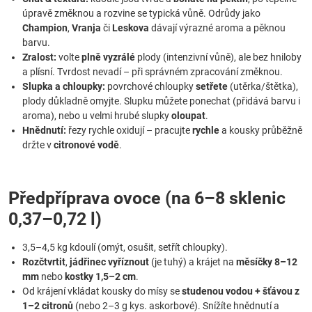
úpravě změknou a rozvine se typická vůně. Odrůdy jako
Champion
,
Vranja
či
Leskova
dávají výrazné aroma a pěknou
barvu.
Zralost:
volte
plně vyzrálé
plody (intenzivní vůně), ale bez hniloby
a plísní. Tvrdost nevadí – při správném zpracování změknou.
Slupka a chloupky:
povrchové chloupky
setřete
(utěrka/štětka),
plody důkladně omyjte. Slupku můžete ponechat (přidává barvu i
aroma), nebo u velmi hrubé slupky
oloupat
.
Hnědnutí:
řezy rychle oxidují – pracujte
rychle
a kousky průběžně
držte v
citronové vodě
.
Předpříprava ovoce (na 6–8 sklenic
0,37–0,72 l)
3,5–4,5 kg kdoulí (omýt, osušit, setřít chloupky).
Rozčtvrtit
,
jádřinec vyříznout
(je tuhý) a krájet na
měsíčky 8–12
mm
nebo
kostky 1,5–2 cm
.
Od krájení vkládat kousky do mísy se
studenou vodou + šťávou z
1–2 citronů
(nebo 2–3 g kys. askorbové). Snížíte hnědnutí a