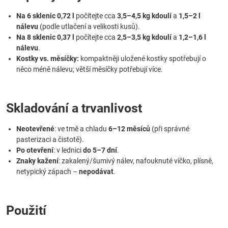
Na 6 sklenic 0,72 l
počítejte cca
3,5–4,5 kg kdoulí
a
1,5–2 l
nálevu
(podle utlačení a velikosti kusů).
Na 8 sklenic 0,37 l
počítejte cca
2,5–3,5 kg kdoulí
a
1,2–1,6 l
nálevu
.
Kostky vs. měsíčky:
kompaktněji uložené kostky spotřebují o
něco méně nálevu; větší měsíčky potřebují více.
Skladování a trvanlivost
Neotevřené
: ve tmě a chladu
6–12 měsíců
(při správné
pasterizaci a čistotě).
Po otevření
: v lednici
do 5–7 dní
.
Znaky kažení
: zakalený/šumivý nálev, nafouknuté víčko, plísně,
netypický zápach –
nepodávat
.
Použití