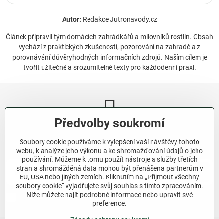
Autor:
Redakce Jutronavody.cz
Článek připravil tým domácích zahrádkářů a milovníků rostlin. Obsah
vychází z praktických zkušeností, pozorování na zahradě a z
porovnávání důvěryhodných informačních zdrojů. Naším cílem je
tvořit užitečné a srozumitelné texty pro každodenní praxi.
Předvolby soukromí
Newsletter
Soubory cookie používáme k vylepšení vaší návštěvy tohoto
Odebírat naše novinky:
webu, k analýze jeho výkonu a ke shromažďování údajů o jeho
používání. Můžeme k tomu použít nástroje a služby třetích
stran a shromážděná data mohou být přenášena partnerům v
Odebírat
EU, USA nebo jiných zemích. Kliknutím na „Přijmout všechny
soubory cookie“ vyjadřujete svůj souhlas s tímto zpracováním.
Níže můžete najít podrobné informace nebo upravit své
Chci se přihlásit k odběru novinek e-mailem.
preference.