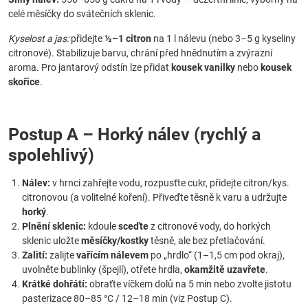
celé měsíčky do svátečních sklenic.
Kyselost a jas:
přidejte
½–1 citron
na 1 l nálevu (nebo 3–5 g kyseliny
citronové). Stabilizuje barvu, chrání před hnědnutím a zvýrazní
aroma. Pro jantarový odstín lze přidat
kousek vanilky
nebo
kousek
skořice
.
Postup A – Horký nálev (rychlý a
spolehlivý)
Nálev:
v hrnci zahřejte vodu, rozpusťte cukr, přidejte citron/kys.
citronovou (a volitelné koření). Přiveďte těsně k varu a udržujte
horký
.
Plnění sklenic:
kdoule
sceďte
z citronové vody, do horkých
sklenic uložte
měsíčky/kostky
těsně, ale bez přetlačování.
Zalití:
zalijte
vařícím nálevem
po „hrdlo“ (1–1,5 cm pod okraj),
uvolněte bublinky (špejlí), otřete hrdla,
okamžitě uzavřete
.
Krátké dohřátí:
obraťte víčkem dolů na 5 min nebo zvolte jistotu
pasterizace 80–85 °C / 12–18 min (viz Postup C).