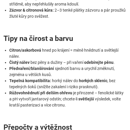
střídmě, aby nepřehlušily aroma kdoulí.
Zázvor & citronová kůra:
2–3 tenké plátky zázvoru a pár proužků
žluté kůry pro svěžest.
Tipy na čirost a barvu
Citron/askorbová
hned po krájení = méně hnědnutí a světlejší
nálev.
Čistý nálev
bez pěny a dužiny – při vaření
odebírejte pěnu
.
Předvaření/blanšírování
sjednotí barvu a urychlí změknutí,
zejména u větších kusů.
Tepelná kompatibilita:
horký nálev do
horkých sklenic
, bez
tepelných šoků (snížíte zakalení i riziko prasknutí).
Růžovohnědnutí při delším ohřevu
je přirozené – fenolické látky
a pH vytvoří jantarový odstín; chcete-li
světlejší
výsledek, volte
kratší pasterizaci a více citronu.
Přepočty a výtěžnost