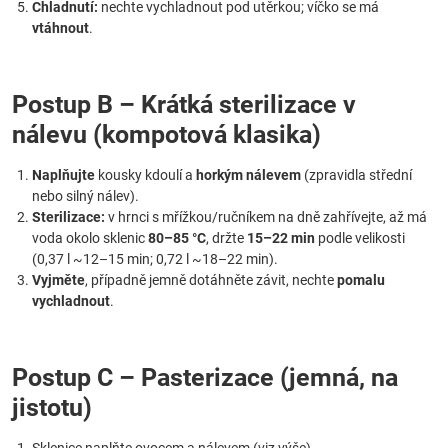
Chladnutí:
nechte vychladnout pod utěrkou; víčko se má
vtáhnout
.
Postup B – Krátká sterilizace v
nálevu (kompotová klasika)
Naplňujte
kousky kdoulí a
horkým nálevem
(zpravidla střední
nebo silný nálev).
Sterilizace:
v hrnci s mřížkou/ručníkem na dně zahřívejte, až má
voda okolo sklenic
80–85 °C
, držte
15–22 min
podle velikosti
(0,37 l ~12–15 min; 0,72 l ~18–22 min).
Vyjměte
, případně jemně dotáhněte závit, nechte
pomalu
vychladnout
.
Postup C – Pasterizace (jemná, na
jistotu)