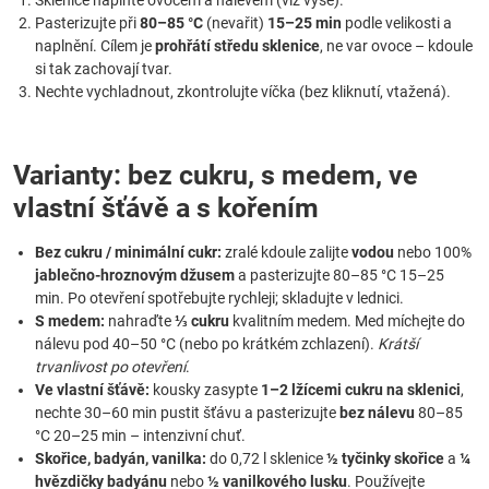
Sklenice naplňte ovocem a nálevem (viz výše).
Pasterizujte při
80–85 °C
(nevařit)
15–25 min
podle velikosti a
naplnění. Cílem je
prohřátí středu sklenice
, ne var ovoce – kdoule
si tak zachovají tvar.
Nechte vychladnout, zkontrolujte víčka (bez kliknutí, vtažená).
Varianty: bez cukru, s medem, ve
vlastní šťávě a s kořením
Bez cukru / minimální cukr:
zralé kdoule zalijte
vodou
nebo 100%
jablečno-hroznovým džusem
a pasterizujte 80–85 °C 15–25
min. Po otevření spotřebujte rychleji; skladujte v lednici.
S medem:
nahraďte
⅓ cukru
kvalitním medem. Med míchejte do
nálevu pod 40–50 °C (nebo po krátkém zchlazení).
Krátší
trvanlivost po otevření
.
Ve vlastní šťávě:
kousky zasypte
1–2 lžícemi cukru na sklenici
,
nechte 30–60 min pustit šťávu a pasterizujte
bez nálevu
80–85
°C 20–25 min – intenzivní chuť.
Skořice, badyán, vanilka:
do 0,72 l sklenice
½ tyčinky skořice
a
¼
hvězdičky badyánu
nebo
½ vanilkového lusku
. Používejte