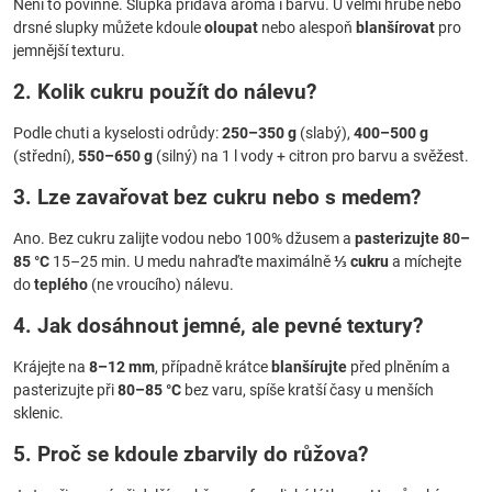
Není to povinné. Slupka přidává aroma i barvu. U velmi hrubé nebo
drsné slupky můžete kdoule
oloupat
nebo alespoň
blanšírovat
pro
jemnější texturu.
2. Kolik cukru použít do nálevu?
Podle chuti a kyselosti odrůdy:
250–350 g
(slabý),
400–500 g
(střední),
550–650 g
(silný) na 1 l vody + citron pro barvu a svěžest.
3. Lze zavařovat bez cukru nebo s medem?
Ano. Bez cukru zalijte vodou nebo 100% džusem a
pasterizujte 80–
85 °C
15–25 min. U medu nahraďte maximálně
⅓ cukru
a míchejte
do
teplého
(ne vroucího) nálevu.
4. Jak dosáhnout jemné, ale pevné textury?
Krájejte na
8–12 mm
, případně krátce
blanšírujte
před plněním a
pasterizujte při
80–85 °C
bez varu, spíše kratší časy u menších
sklenic.
5. Proč se kdoule zbarvily do růžova?