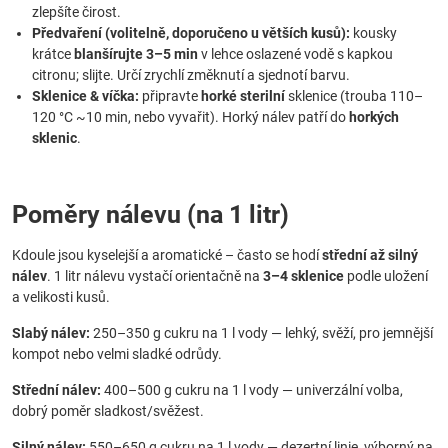
zlepšíte čirost.
Předvaření (volitelně, doporučeno u větších kusů):
kousky
krátce
blanšírujte 3–5 min
v lehce oslazené vodě s kapkou
citronu; slijte. Určí zrychlí změknutí a sjednotí barvu.
Sklenice & víčka:
připravte
horké sterilní
sklenice (trouba 110–
120 °C ~10 min, nebo vyvařit). Horký nálev patří do
horkých
sklenic
.
Poměry nálevu (na 1 litr)
Kdoule jsou kyselejší a aromatické – často se hodí
střední až silný
nálev
. 1 litr nálevu vystačí orientačně na
3–4 sklenice
podle uložení
a velikosti kusů.
Slabý nálev:
250–350 g cukru na 1 l vody — lehký, svěží, pro jemnější
kompot nebo velmi sladké odrůdy.
Střední nálev:
400–500 g cukru na 1 l vody — univerzální volba,
dobrý poměr sladkost/svěžest.
Silný nálev:
550–650 g cukru na 1 l vody — dezertní linie, výborný na