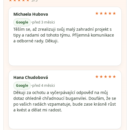
★★★★★
5/5
★★★★★
Michaela Hubova
Google
•
před 3 měsíci
Těším se, až zrealizuji svůj malý zahradní projekt s
tipy a radami od tohoto týmu. Příjemná komunikace
a odborné rady. Děkuji.
★★★★★
Hana Chudobová
Google
•
před 4 měsíci
Děkuji za ochotu a vyčerpávající odpověď na můj
dotaz ohledně chřadnoucí buganvilei. Doufám, že se
po vašich radách vzpamatuje, bude zase krásně růst
a kvést a dělat mi radost.