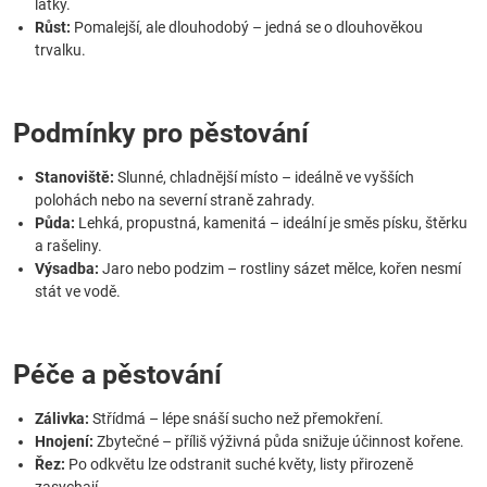
látky.
Růst:
Pomalejší, ale dlouhodobý – jedná se o dlouhověkou
trvalku.
Podmínky pro pěstování
Stanoviště:
Slunné, chladnější místo – ideálně ve vyšších
polohách nebo na severní straně zahrady.
Půda:
Lehká, propustná, kamenitá – ideální je směs písku, štěrku
a rašeliny.
Výsadba:
Jaro nebo podzim – rostliny sázet mělce, kořen nesmí
stát ve vodě.
Péče a pěstování
Zálivka:
Střídmá – lépe snáší sucho než přemokření.
Hnojení:
Zbytečné – příliš výživná půda snižuje účinnost kořene.
Řez:
Po odkvětu lze odstranit suché květy, listy přirozeně