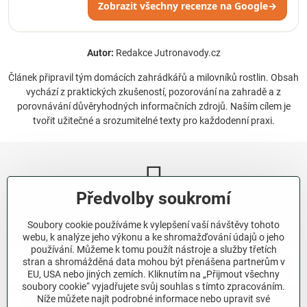
Zobrazit všechny recenze na Google
→
Autor:
Redakce Jutronavody.cz
Článek připravil tým domácích zahrádkářů a milovníků rostlin. Obsah
vychází z praktických zkušeností, pozorování na zahradě a z
porovnávání důvěryhodných informačních zdrojů. Naším cílem je
tvořit užitečné a srozumitelné texty pro každodenní praxi.
Předvolby soukromí
Newsletter
Soubory cookie používáme k vylepšení vaší návštěvy tohoto
Odebírat naše novinky:
webu, k analýze jeho výkonu a ke shromažďování údajů o jeho
používání. Můžeme k tomu použít nástroje a služby třetích
stran a shromážděná data mohou být přenášena partnerům v
Odebírat
EU, USA nebo jiných zemích. Kliknutím na „Přijmout všechny
soubory cookie“ vyjadřujete svůj souhlas s tímto zpracováním.
Níže můžete najít podrobné informace nebo upravit své
Chci se přihlásit k odběru novinek e-mailem.