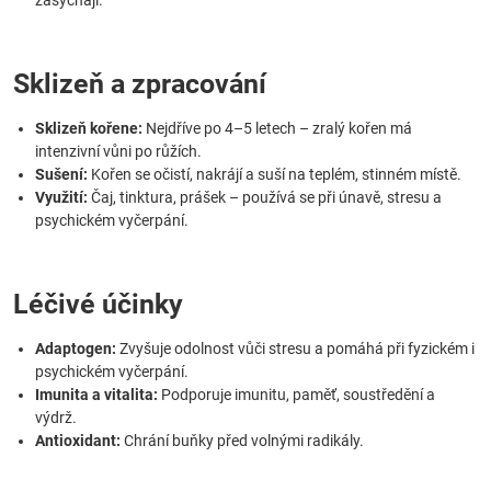
zasychají.
Sklizeň a zpracování
Sklizeň kořene:
Nejdříve po 4–5 letech – zralý kořen má
intenzivní vůni po růžích.
Sušení:
Kořen se očistí, nakrájí a suší na teplém, stinném místě.
Využití:
Čaj, tinktura, prášek – používá se při únavě, stresu a
psychickém vyčerpání.
Léčivé účinky
Adaptogen:
Zvyšuje odolnost vůči stresu a pomáhá při fyzickém i
psychickém vyčerpání.
Imunita a vitalita:
Podporuje imunitu, paměť, soustředění a
výdrž.
Antioxidant:
Chrání buňky před volnými radikály.