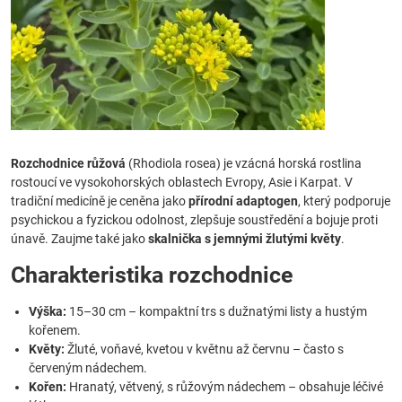
Rozchodnice růžová
(Rhodiola rosea) je vzácná horská rostlina
rostoucí ve vysokohorských oblastech Evropy, Asie i Karpat. V
tradiční medicíně je ceněna jako
přírodní adaptogen
, který podporuje
psychickou a fyzickou odolnost, zlepšuje soustředění a bojuje proti
únavě. Zaujme také jako
skalnička s jemnými žlutými květy
.
Charakteristika rozchodnice
Výška:
15–30 cm – kompaktní trs s dužnatými listy a hustým
kořenem.
Květy:
Žluté, voňavé, kvetou v květnu až červnu – často s
červeným nádechem.
Kořen:
Hranatý, větvený, s růžovým nádechem – obsahuje léčivé