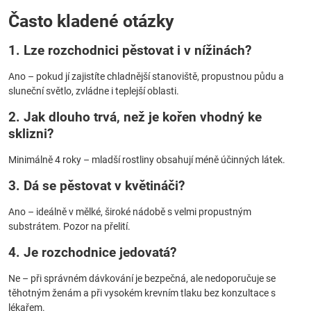
Často kladené otázky
1. Lze rozchodnici pěstovat i v nížinách?
Ano – pokud jí zajistíte chladnější stanoviště, propustnou půdu a
sluneční světlo, zvládne i teplejší oblasti.
2. Jak dlouho trvá, než je kořen vhodný ke
sklizni?
Minimálně 4 roky – mladší rostliny obsahují méně účinných látek.
3. Dá se pěstovat v květináči?
Ano – ideálně v mělké, široké nádobě s velmi propustným
substrátem. Pozor na přelití.
4. Je rozchodnice jedovatá?
Ne – při správném dávkování je bezpečná, ale nedoporučuje se
těhotným ženám a při vysokém krevním tlaku bez konzultace s
lékařem.