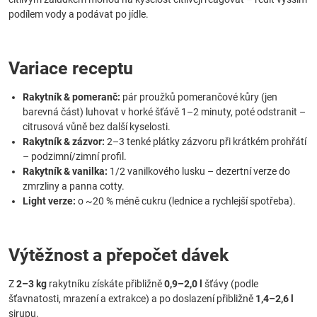
podílem vody a podávat po jídle.
Variace receptu
Rakytník & pomeranč:
pár proužků pomerančové kůry (jen
barevná část) luhovat v horké šťávě 1–2 minuty, poté odstranit –
citrusová vůně bez další kyselosti.
Rakytník & zázvor:
2–3 tenké plátky zázvoru při krátkém prohřátí
– podzimní/zimní profil.
Rakytník & vanilka:
1/2 vanilkového lusku – dezertní verze do
zmrzliny a panna cotty.
Light verze:
o ~20 % méně cukru (lednice a rychlejší spotřeba).
Výtěžnost a přepočet dávek
Z
2–3 kg
rakytníku získáte přibližně
0,9–2,0 l
šťávy (podle
šťavnatosti, mrazení a extrakce) a po doslazení přibližně
1,4–2,6 l
sirupu.