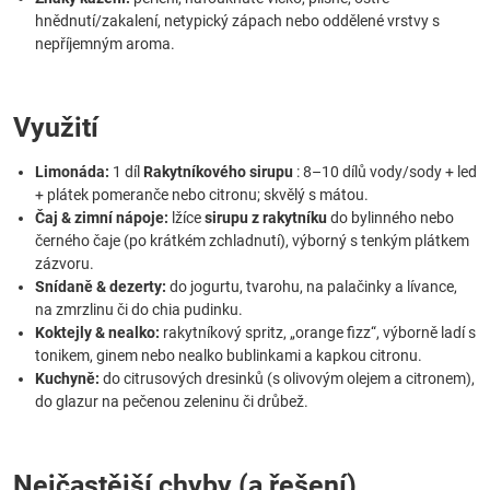
hnědnutí/zakalení, netypický zápach nebo oddělené vrstvy s
nepříjemným aroma.
Využití
Limonáda:
1 díl
Rakytníkového sirupu
: 8–10 dílů vody/sody + led
+ plátek pomeranče nebo citronu; skvělý s mátou.
Čaj & zimní nápoje:
lžíce
sirupu z rakytníku
do bylinného nebo
černého čaje (po krátkém zchladnutí), výborný s tenkým plátkem
zázvoru.
Snídaně & dezerty:
do jogurtu, tvarohu, na palačinky a lívance,
na zmrzlinu či do chia pudinku.
Koktejly & nealko:
rakytníkový spritz, „orange fizz“, výborně ladí s
tonikem, ginem nebo nealko bublinkami a kapkou citronu.
Kuchyně:
do citrusových dresinků (s olivovým olejem a citronem),
do glazur na pečenou zeleninu či drůbež.
Nejčastější chyby (a řešení)