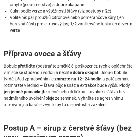
omyté (jsou-li čerstvé) a dobře okapané
Cukr: podle verze a výtěžnosti šťávy (viz postupy níže)
Volitelně: pár proužků citronové nebo pomerančové kůry (jen
barevná část) pro citrusový jas; 1/2 vanilkového lusku do dezertní
verze
Příprava ovoce a šťávy
Bobule
přetřiďte
(odstraňte změklé či poškozené), rychle opláchněte
v misce se studenou vodou a nechte
dobře okapat
. Jsou-li bobule
tvrdé, před zpracováním je
zmrazte na 12–24 hodin
a poté pomalu
rozmrazte v lednici – šťáva půjde snáz a extrakce bude vyšší. Plody
jen jemně pomačkejte
ručně nebo drtičkou – uvolní se šťáva bez
nadměrného uvolnění oleje ze semínek. Vyhněte se agresivnímu
mixování „na kaši“ – zvýšilo by to olejovitost a zakalení.
Postup A – sirup z čerstvé šťávy (bez