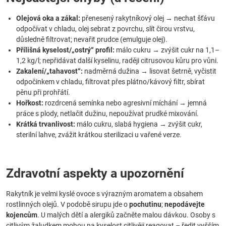
Olejová oka a zákal:
přenesený rakytníkový olej → nechat šťávu
odpočívat v chladu, olej sebrat z povrchu, slít čirou vrstvu,
důsledně filtrovat; nevařit prudce (emulguje olej).
Přílišná kyselost/„ostrý“ profil:
málo cukru → zvýšit cukr na 1,1–
1,2 kg/l; nepřidávat další kyselinu, raději citrusovou kůru pro vůni.
Zakalení/„tahavost“:
nadměrná dužina → lisovat šetrně, vyčistit
odpočinkem v chladu, filtrovat přes plátno/kávový filtr, sbírat
pěnu při prohřátí.
Hořkost:
rozdrcená semínka nebo agresivní míchání → jemná
práce s plody, netlačit dužinu, nepoužívat prudké mixování.
Krátká trvanlivost:
málo cukru, slabá hygiena → zvýšit cukr,
sterilní lahve, zvážit krátkou sterilizaci u vařené verze.
Zdravotní aspekty a upozornění
Rakytník je velmi kyslé ovoce s výrazným aromatem a obsahem
rostlinných olejů. V podobě sirupu jde o
pochutinu
;
nepodávejte
kojencům
. U malých dětí a alergiků začněte malou dávkou. Osoby s
citlivým žaludkem mohou na kyselost citlivěji reagovat – ředit vyšším