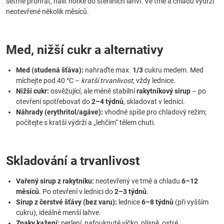
šetrně prohřát, nalít horké do sterilních lahví. Ve tmě a chladu vydrží
neotevřené několik měsíců.
Med, nižší cukr a alternativy
Med (studená šťáva):
nahraďte max.
1/3
cukru medem. Med
míchejte pod 40 °C –
kratší trvanlivost
, vždy lednice.
Nižší cukr:
osvěžující, ale méně stabilní
rakytníkový sirup
– po
otevření spotřebovat do
2–4 týdnů
, skladovat v lednici.
Náhrady (erythritol/agáve):
vhodné spíše pro chladový režim;
počítejte s kratší výdrží a „lehčím“ tělem chuti.
Skladování a trvanlivost
Vařený sirup z rakytníku:
neotevřený ve tmě a chladu
6–12
měsíců
. Po otevření v lednici do
2–3 týdnů
.
Sirup z čerstvé šťávy (bez varu):
lednice
6–8 týdnů
(při vyšším
cukru), ideálně menší lahve.
Znaky kažení:
perlení, nafouknuté víčko, plísně, ostré