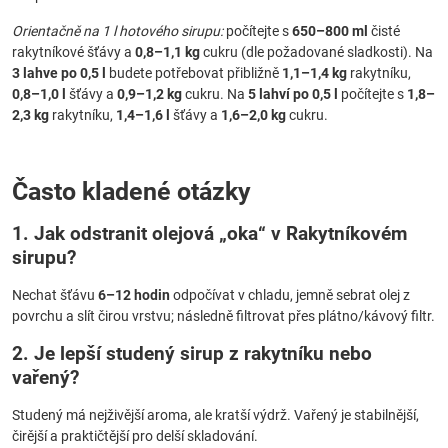
Orientačně na 1 l hotového sirupu:
počítejte s
650–800 ml
čisté
rakytníkové šťávy a
0,8–1,1 kg
cukru (dle požadované sladkosti). Na
3 lahve po 0,5 l
budete potřebovat přibližně
1,1–1,4 kg
rakytníku,
0,8–1,0 l
šťávy a
0,9–1,2 kg
cukru. Na
5 lahví po 0,5 l
počítejte s
1,8–
2,3 kg
rakytníku,
1,4–1,6 l
šťávy a
1,6–2,0 kg
cukru.
Často kladené otázky
1. Jak odstranit olejová „oka“ v
Rakytníkovém
sirupu
?
Nechat šťávu
6–12 hodin
odpočívat v chladu, jemně sebrat olej z
povrchu a slít čirou vrstvu; následně filtrovat přes plátno/kávový filtr.
2. Je lepší studený
sirup z rakytníku
nebo
vařený?
Studený má nejživější aroma, ale kratší výdrž. Vařený je stabilnější,
čirější a praktičtější pro delší skladování.