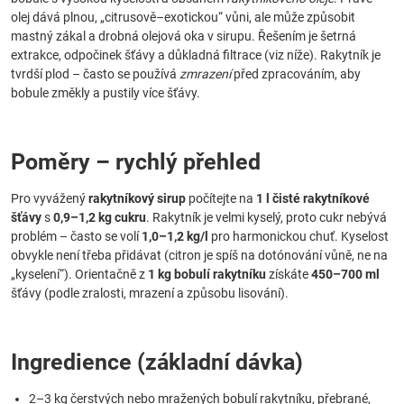
olej dává plnou, „citrusově–exotickou“ vůni, ale může způsobit
mastný zákal a drobná olejová oka v sirupu. Řešením je šetrná
extrakce, odpočinek šťávy a důkladná filtrace (viz níže). Rakytník je
tvrdší plod – často se používá
zmrazení
před zpracováním, aby
bobule změkly a pustily více šťávy.
Poměry – rychlý přehled
Pro vyvážený
rakytníkový sirup
počítejte na
1 l čisté rakytníkové
šťávy
s
0,9–1,2 kg cukru
. Rakytník je velmi kyselý, proto cukr nebývá
problém – často se volí
1,0–1,2 kg/l
pro harmonickou chuť. Kyselost
obvykle není třeba přidávat (citron je spíš na dotónování vůně, ne na
„kyselení“). Orientačně z
1 kg bobulí rakytníku
získáte
450–700 ml
šťávy (podle zralosti, mrazení a způsobu lisování).
Ingredience (základní dávka)
2–3 kg čerstvých nebo mražených bobulí rakytníku, přebrané,