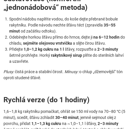
„jednonádobová“ metoda)
Spodní nádobu naplňte vodou, do koše dejte přebrané bobule
rakytníku. Podle návodu nechte šťávu téct (zpravidla
35–55
minut
od začátku odtoku).
Odebírejte horkou šťávu přímo do hrnce, dejte ji
na 6–12 hodin
do
chladu,
sejměte olejovou vrstvičku
a slijte čirou šťávu.
Přidejte
1,0–1,2 kg cukru na 1 l
šťávy, rozpusťte a
2–3 minuty
šetrně prohřejte. Horký
rakytníkový sirup
plňte do sterilních lahví
a uzavřete.
Plusy:
čistá práce a stabilní čirost.
Mínusy:
o chlup „džemovější“ tón
oproti studené šťávě.
Rychlá verze (do 1 hodiny)
1,6–1,8 kg rakytníku pomačkat, ohřát se 150 ml vody na 70–80 °C (5
minut), scedit, šťávu zchladit
30–40 minut
, jemně sejmout olej z
povrchu, přidat
1,1–1,3 kg cukru
na ~1,0–1,1 l šťávy,
2–3 minuty