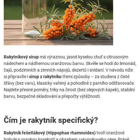
Rakytníkový sirup
má výraznou, jasně kyselou chuť s citrusovým
nádechem a nádhernou oranžovou barvu. Skvěle se hodí do limonád,
čajů, podzimních a zimních nápojů, dezertů i snídaní. V návodu níže
si připravíte i
sirup z rakytníku
třemi způsoby – za studena z čisté
šťávy (bez varu), klasicky vařený a pohodlně z parního odšťavovače.
Najdete přesné poměry, triky na čirost (bez olejových kapek), stabilní
barvu, bezpečné skladování a přepočty výtěžnosti.
Čím je rakytník specifický?
Rakytník řešetlákový (Hippophae rhamnoides)
tvoří oranžové
bobule s vysokou kyselostí a obsahem
rakytníkového oleje
. Právě