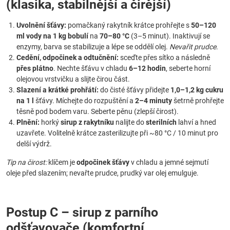
(klasika, stabilnější a čirější)
Uvolnění šťávy:
pomačkaný rakytník krátce prohřejte s
50–120
ml vody na 1 kg bobulí
na
70–80 °C
(3–5 minut). Inaktivují se
enzymy, barva se stabilizuje a lépe se oddělí olej.
Nevařit prudce
.
Cedění, odpočinek a odtučnění:
sceďte přes sítko a následně
přes plátno
. Nechte šťávu v chladu
6–12 hodin
, seberte horní
olejovou vrstvičku a slijte čirou část.
Slazení a krátké prohřátí:
do čisté šťávy přidejte
1,0–1,2 kg cukru
na 1 l
šťávy. Míchejte do rozpuštění a
2–4 minuty
šetrně prohřejte
těsně pod bodem varu. Seberte pěnu (zlepší čirost).
Plnění:
horký
sirup z rakytníku
nalijte do
sterilních
lahví a hned
uzavřete. Volitelně krátce zasterilizujte při ~80 °C / 10 minut pro
delší výdrž.
Tip na čirost:
klíčem je
odpočinek šťávy
v chladu a jemné sejmutí
oleje před slazením; nevařte prudce, prudký var olej emulguje.
Postup C – sirup z parního
odšťavovače (komfortní