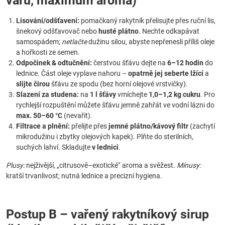
varu, maximum aroma)
Lisování/odšťavení:
pomačkaný rakytník přelisujte přes ruční lis,
šnekový odšťavovač nebo
husté plátno
. Nechte odkapávat
samospádem;
netlačte
dužinu silou, abyste nepřenesli příliš oleje
a hořkosti ze semen.
Odpočinek & odtučnění:
čerstvou šťávu dejte na
6–12 hodin
do
lednice. Část oleje vyplave nahoru –
opatrně jej seberte lžící
a
slijte čirou
šťávu ze spodu (bez horní olejové vrstvičky).
Slazení za studena:
na
1 l šťávy
vmíchejte
1,0–1,2 kg cukru
. Pro
rychlejší rozpuštění můžete šťávu jemně zahřát ve vodní lázni do
max. 50–60 °C
(nevařit).
Filtrace a plnění:
přelijte přes
jemné plátno/kávový filtr
(zachytí
mikrodužinu i zbytky olejových kapek). Plňte do sterilních,
suchých lahví. Skladujte
v lednici
.
Plusy:
nejživější, „citrusově–exotické“ aroma a svěžest.
Mínusy:
kratší trvanlivost; nutná lednice a precizní hygiena.
Postup B – vařený rakytníkový sirup