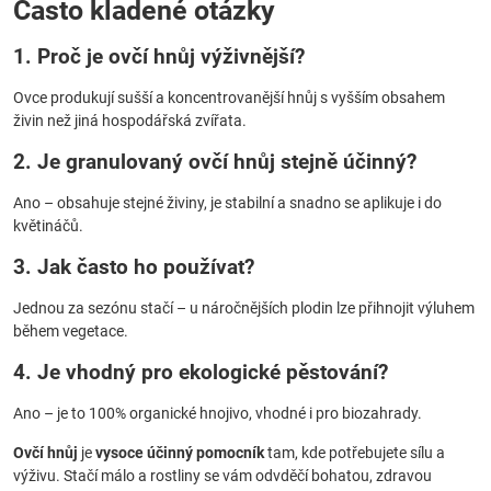
Často kladené otázky
1. Proč je ovčí hnůj výživnější?
Ovce produkují sušší a koncentrovanější hnůj s vyšším obsahem
živin než jiná hospodářská zvířata.
2. Je granulovaný ovčí hnůj stejně účinný?
Ano – obsahuje stejné živiny, je stabilní a snadno se aplikuje i do
květináčů.
3. Jak často ho používat?
Jednou za sezónu stačí – u náročnějších plodin lze přihnojit výluhem
během vegetace.
4. Je vhodný pro ekologické pěstování?
Ano – je to 100% organické hnojivo, vhodné i pro biozahrady.
Ovčí hnůj
je
vysoce účinný pomocník
tam, kde potřebujete sílu a
výživu. Stačí málo a rostliny se vám odvděčí bohatou, zdravou