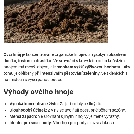
Ovčí hnůj
je koncentrované organické hnojivo s
vysokým obsahem
dusíku, fosforu a draslíku
. Ve srovnání s kravským nebo koňským
hnojem má menší objem, ale
mnohem vyšší výživovou hodnotu
. Díky
tomu je oblíbený při
intenzivním pěstování zeleniny
, ve sklenících a
na místech s vyčerpanou půdou.
Výhody ovčího hnoje
Vysoká koncentrace živin:
Zajistí rychlý a silný růst.
Dlouhodobý účinek:
Živiny se uvolňují postupně během sezóny.
Menší zápach:
Ve srovnání s jinými hnojivy je méně výrazný.
Ideální pro sušší půdy:
Vhodný i pro půdy s nižší vlhkostí.