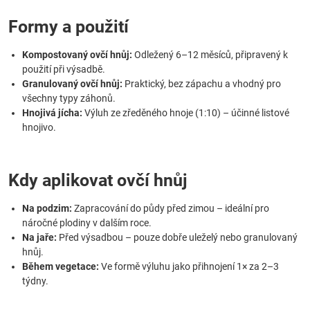
Formy a použití
Kompostovaný ovčí hnůj:
Odležený 6–12 měsíců, připravený k
použití při výsadbě.
Granulovaný ovčí hnůj:
Praktický, bez zápachu a vhodný pro
všechny typy záhonů.
Hnojivá jícha:
Výluh ze zředěného hnoje (1:10) – účinné listové
hnojivo.
Kdy aplikovat ovčí hnůj
Na podzim:
Zapracování do půdy před zimou – ideální pro
náročné plodiny v dalším roce.
Na jaře:
Před výsadbou – pouze dobře uleželý nebo granulovaný
hnůj.
Během vegetace:
Ve formě výluhu jako přihnojení 1× za 2–3
týdny.