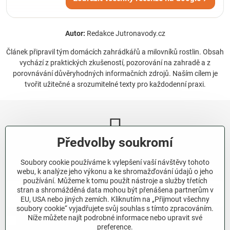
Autor:
Redakce Jutronavody.cz
Článek připravil tým domácích zahrádkářů a milovníků rostlin. Obsah
vychází z praktických zkušeností, pozorování na zahradě a z
porovnávání důvěryhodných informačních zdrojů. Naším cílem je
tvořit užitečné a srozumitelné texty pro každodenní praxi.
Předvolby soukromí
Newsletter
Soubory cookie používáme k vylepšení vaší návštěvy tohoto
Odebírat naše novinky:
webu, k analýze jeho výkonu a ke shromažďování údajů o jeho
používání. Můžeme k tomu použít nástroje a služby třetích
stran a shromážděná data mohou být přenášena partnerům v
Odebírat
EU, USA nebo jiných zemích. Kliknutím na „Přijmout všechny
soubory cookie“ vyjadřujete svůj souhlas s tímto zpracováním.
Níže můžete najít podrobné informace nebo upravit své
Chci se přihlásit k odběru novinek e-mailem.
preference.