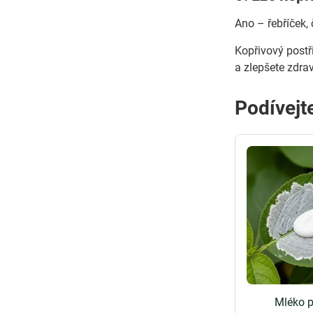
Ano – řebříček,
Kopřivový postř
a zlepšete zdra
Podívejte
Mléko p