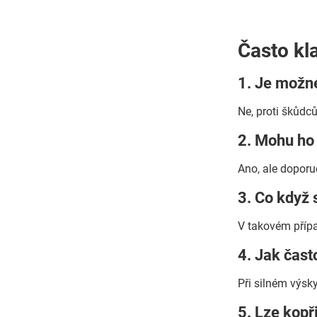
Často kl
1. Je možné
Ne, proti škůdců
2. Mohu ho 
Ano, ale doporu
3. Co když 
V takovém případ
4. Jak čast
Při silném výsk
5. Lze kopř