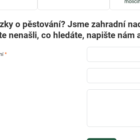
molicí
zky o pěstování? Jsme zahradní na
te nenašli, co hledáte, napište ná
ní
*