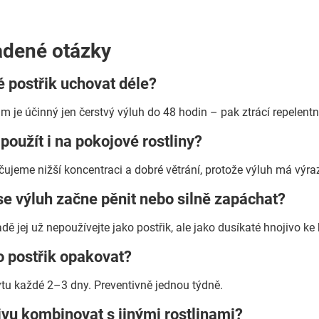
adené otázky
 postřik uchovat déle?
m je účinný jen čerstvý výluh do 48 hodin – pak ztrácí repelentn
použít i na pokojové rostliny?
čujeme nižší koncentraci a dobré větrání, protože výluh má výr
se výluh začne pěnit nebo silně zapáchat?
ě jej už nepoužívejte jako postřik, ale jako dusíkaté hnojivo ke
o postřik opakovat?
ytu každé 2–3 dny. Preventivně jednou týdně.
ivu kombinovat s jinými rostlinami?