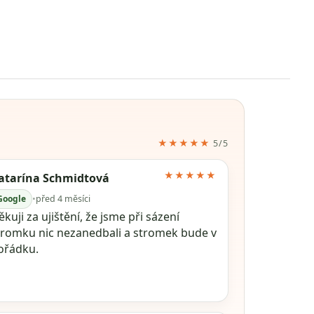
★★★★★
5/5
★★★★★
atarína Schmidtová
Google
•
před 4 měsíci
kuji za ujištění, že jsme při sázení
tromku nic nezanedbali a stromek bude v
ořádku.