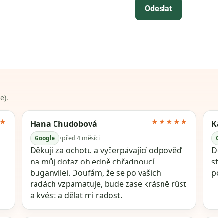
Odeslat
e).
★
★★★★★
Hana Chudobová
K
Google
•
před 4 měsíci
Děkuji za ochotu a vyčerpávající odpověď
Dě
na můj dotaz ohledně chřadnoucí
s
buganvilei. Doufám, že se po vašich
p
radách vzpamatuje, bude zase krásně růst
a kvést a dělat mi radost.