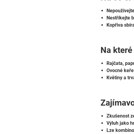
Nepoužívejte
Nestříkejte 
Kopřiva sbír
Na které 
Rajčata, pap
Ovocné keře
Květiny a trv
Zajímavo
Zkušenost z
Výluh jako h
Lze kombino