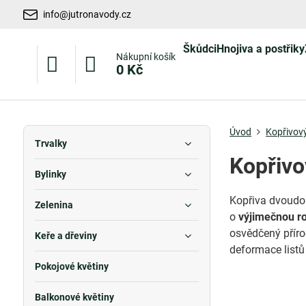
info@jutronavody.cz
Škůdci
Hnojiva a postřiky
Nákupní košík
0 Kč
Úvod
Kopřivový
Trvalky
Kopřivo
Bylinky
Kopřiva dvoudom
Zelenina
o
výjimečnou ro
osvědčený příro
Keře a dřeviny
deformace listů a
Pokojové květiny
Balkonové květiny