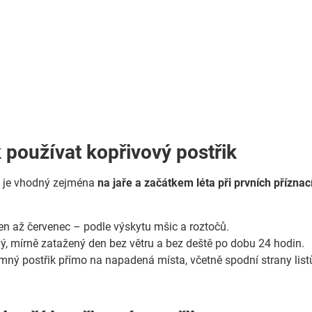
k používat kopřivový postřik
h je vhodný zejména
na jaře a začátkem léta při prvních přízna
n až červenec – podle výskytu mšic a roztočů.
, mírně zatažený den bez větru a bez deště po dobu 24 hodin.
ný postřik přímo na napadená místa, včetně spodní strany list