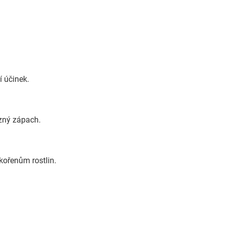
í účinek.
azný zápach.
 kořenům rostlin.