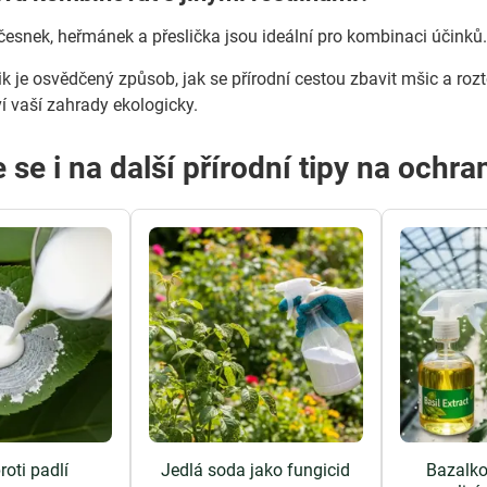
 česnek, heřmánek a přeslička jsou ideální pro kombinaci účinků
ik je osvědčený způsob, jak se přírodní cestou zbavit mšic a roz
ví vaší zahrady ekologicky.
 se i na další přírodní tipy na ochran
roti padlí
Jedlá soda jako fungicid
Bazalko