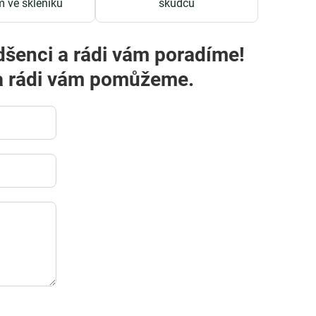
m ve skleníku
škůdců
dšenci a rádi vám poradíme!
m a rádi vám pomůžeme.