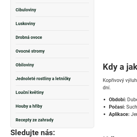
Cibuloviny
Luskoviny
Drobná ovoce
Ovocné stromy
Kdy a ja
Obiloviny
Jednoleté rostliny a letničky
Kopřivový výlu
dní.
Louční květiny
Období:
Dube
Houby a hřiby
Počasí:
Suchý
Aplikace:
Jem
Recepty ze zahrady
Sledujte nás: