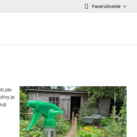
Panel uživatele
ti jde
přivy je
ují