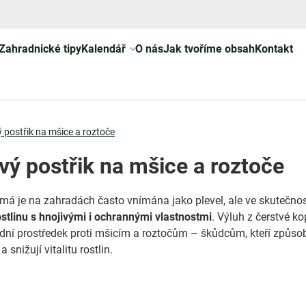
Zahradnické tipy
Kalendář
O nás
Jak tvoříme obsah
Kontakt
 postřik na mšice a roztoče
vý postřik na mšice a roztoče
á je na zahradách často vnímána jako plevel, ale ve skutečnos
stlinu s hnojivými i ochrannými vlastnostmi
. Výluh z čerstvé ko
dní prostředek proti mšicím a roztočům – škůdcům, kteří způsob
 snižují vitalitu rostlin.