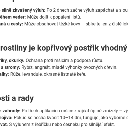
 silně zkvašený výluh:
Po 2 dnech začne výluh zapáchat a slouží
během veder:
Může dojít k popálení listů.
aná u cesty:
Může obsahovat těžké kovy – sbírejte jen z čisté lok
rostliny je kopřivový postřik vhodný
riky, okurky:
Ochrana proti mšicím a podpora růstu.
 a stromy:
Rybíz, angrešt, mladé výhonky ovocných dřevin.
alky:
Růže, levandule, okrasné listnaté keře.
sti a rady
e zahrady:
Po třech aplikacích mšice z rajčat úplně zmizely – vý
nojivo:
Pokud se nechá kvasit 10–14 dní, funguje jako výborné d
vat:
S výluhem z řebříčku nebo česneku pro silnější efekt.