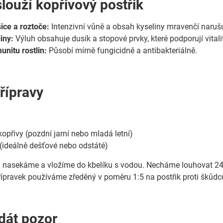
louží kopřivový postřik
ce a roztoče:
Intenzivní vůně a obsah kyseliny mravenčí narušuj
liny:
Výluh obsahuje dusík a stopové prvky, které podporují vitali
unitu rostlin:
Působí mírně fungicidně a antibakteriálně.
řípravy
kopřivy (pozdní jarní nebo mladá letní)
 (ideálně dešťové nebo odstáté)
 nasekáme a vložíme do kbelíku s vodou. Necháme louhovat 24
řípravek používáme zředěný v poměru 1:5 na postřik proti škůdcům
 dát pozor