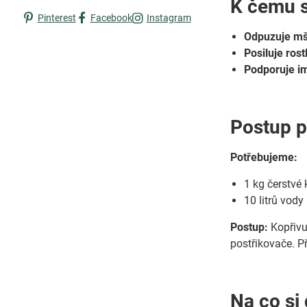
K čemu s
Pinterest
Facebook
Instagram
Odpuzuje mši
Posiluje rost
Podporuje im
Postup p
Potřebujeme:
1 kg čerstvé 
10 litrů vody
Postup:
Kopřivu
postřikovače. P
Na co si