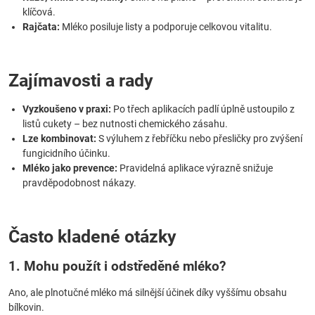
klíčová.
Rajčata:
Mléko posiluje listy a podporuje celkovou vitalitu.
Zajímavosti a rady
Vyzkoušeno v praxi:
Po třech aplikacích padlí úplně ustoupilo z
listů cukety – bez nutnosti chemického zásahu.
Lze kombinovat:
S výluhem z řebříčku nebo přesličky pro zvýšení
fungicidního účinku.
Mléko jako prevence:
Pravidelná aplikace výrazně snižuje
pravděpodobnost nákazy.
Často kladené otázky
1. Mohu použít i odstředěné mléko?
Ano, ale plnotučné mléko má silnější účinek díky vyššímu obsahu
bílkovin.