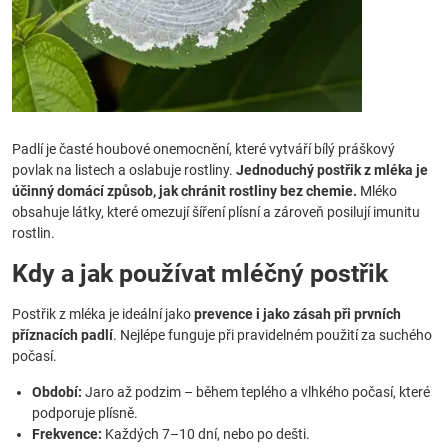
Padlí je časté houbové onemocnění, které vytváří bílý práškový
povlak na listech a oslabuje rostliny.
Jednoduchý postřik z mléka je
účinný domácí způsob, jak chránit rostliny bez chemie.
Mléko
obsahuje látky, které omezují šíření plísní a zároveň posilují imunitu
rostlin.
Kdy a jak používat mléčný postřik
Postřik z mléka je ideální jako
prevence i jako zásah při prvních
příznacích padlí
. Nejlépe funguje při pravidelném použití za suchého
počasí.
Období:
Jaro až podzim – během teplého a vlhkého počasí, které
podporuje plísně.
Frekvence:
Každých 7–10 dní, nebo po dešti.