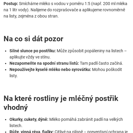
Postup:
Smícháme mléko s vodou v poměru 1:5 (např. 200 ml mléka
na 1 litr vody). Nalijeme do rozprašovače a aplikujeme rovnoměrně
na listy, zejména z obou stran.
Na co si dát pozor
Silné slunce po postřiku:
Může způsobit popáleniny na listech –
aplikujte vždy ve stínu.
Nezapomeňte na spodní stranu listů:
Tam padlí často začíná.
Nepoužívejte kyselé mléko nebo syrovátku:
Mohou poškodit
listy.
Na které rostliny je mléčný postřik
vhodný
Okurky, cukety, dýně:
Mléko pomáhá zabránit padlí na velkých
listech.
Růže, vinná réva, fialky:
Citlivé na plísně – preventivní ochrana je