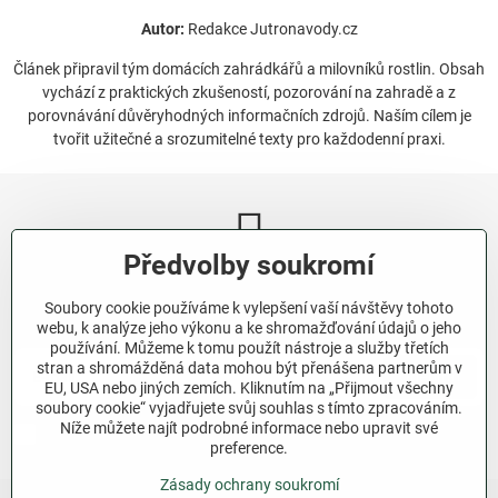
Autor:
Redakce Jutronavody.cz
Článek připravil tým domácích zahrádkářů a milovníků rostlin. Obsah
vychází z praktických zkušeností, pozorování na zahradě a z
porovnávání důvěryhodných informačních zdrojů. Naším cílem je
tvořit užitečné a srozumitelné texty pro každodenní praxi.
Předvolby soukromí
Newsletter
Soubory cookie používáme k vylepšení vaší návštěvy tohoto
Odebírat naše novinky:
webu, k analýze jeho výkonu a ke shromažďování údajů o jeho
používání. Můžeme k tomu použít nástroje a služby třetích
stran a shromážděná data mohou být přenášena partnerům v
Odebírat
EU, USA nebo jiných zemích. Kliknutím na „Přijmout všechny
soubory cookie“ vyjadřujete svůj souhlas s tímto zpracováním.
Níže můžete najít podrobné informace nebo upravit své
Chci se přihlásit k odběru novinek e-mailem.
preference.
Zásady ochrany soukromí