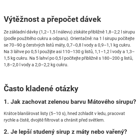
Výtěžnost a přepočet dávek
Ze základní dávky (1,2–1,5 l nálevu) získáte přibližně 1,8–2,2 l sirupu
(podle použitého cukru a odparu). Orientačně: na 1 l sirupu počítejte
se 70–90 g čerstvých listů máty, 0,7–0,8 l vody a 0,9–1,1 kg cukru.
Na 3 láhve po 0,5 l použijte asi 110–130 g listů, 1,1–1,2 l vody a 1,3–
1,5 kg cukru. Na 5 lahví po 0,5 l počítejte přibližně s 180–200 g listů,
1,8–2,0 l vody a 2,0–2,2 kg cukru.
Často kladené otázky
1. Jak zachovat zelenou barvu
Mátového sirupu
?
Krátce blanšírovat listy (5–10 s), hned zchladit v ledu, pracovat
rychle a čistě, dvojitě filtrovat a chránit před světlem.
2. Je lepší studený
sirup z máty
nebo vařený?