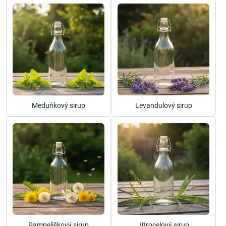
Meduňkový sirup
Levandulový sirup
Pampeliškový sirup
Jitrocelový sirup