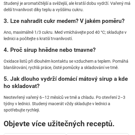
Studený je aromatičtější a svěžejší, ale kratší dobu vydrží. Vařený má
delší trvanlivost díky teplu a vyššímu cukru.
3. Lze nahradit cukr medem? V jakém poměru?
Ano, maximálně 1/3 cukru. Med vmíchávejte pod 40 °C; skladujte v
lednici a počítejte s kratší trvanlivostí.
4. Proč sirup hnědne nebo tmavne?
Oxidace listů při dlouhém kontaktu se vzduchem a teplem. Pomáhá
blanšírování, rychlá práce, čisté pomůcky a skladování ve tmě.
5. Jak dlouho vydrží domácí mátový sirup a kde
ho skladovat?
Neotevřený vařený 6–12 měsíců ve tmě a chladu. Po otevření 2–3
týdny v lednici. Studený macerát vždy skladujte v lednici a
spotřebujte rychleji.
Objevte více užitečných receptů.