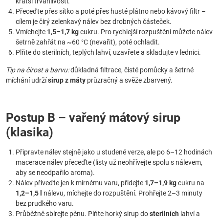
kratší trvanlivostí.
Přeceďte přes sítko a poté přes husté plátno nebo kávový filtr –
cílem je čirý zelenkavý nálev bez drobných částeček.
Vmíchejte
1,5–1,7 kg
cukru. Pro rychlejší rozpuštění můžete nálev
šetrně zahřát na ~60 °C (nevařit), poté ochladit.
Plňte do sterilních, teplých lahví, uzavřete a skladujte v lednici.
Tip na čirost a barvu:
důkladná filtrace, čisté pomůcky a šetrné
míchání udrží
sirup z máty
průzračný a svěže zbarvený.
Postup B – vařený mátový sirup
(klasika)
Připravte nálev stejně jako u studené verze, ale po 6–12 hodinách
macerace nálev přeceďte (listy už neohřívejte spolu s nálevem,
aby se neodpařilo aroma).
Nálev přiveďte jen k mírnému varu, přidejte
1,7–1,9 kg
cukru na
1,2–1,5 l
nálevu, míchejte do rozpuštění. Prohřejte 2–3 minuty
bez prudkého varu.
Průběžně sbírejte pěnu. Plňte horký sirup do
sterilních
lahví a