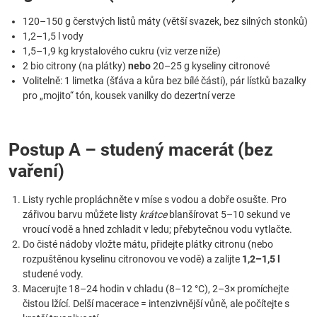
120–150 g čerstvých listů máty (větší svazek, bez silných stonků)
1,2–1,5 l vody
1,5–1,9 kg krystalového cukru (viz verze níže)
2 bio citrony (na plátky)
nebo
20–25 g kyseliny citronové
Volitelně: 1 limetka (šťáva a kůra bez bílé části), pár lístků bazalky
pro „mojito“ tón, kousek vanilky do dezertní verze
Postup A – studený macerát (bez
vaření)
Listy rychle propláchněte v míse s vodou a dobře osušte. Pro
zářivou barvu můžete listy
krátce
blanšírovat 5–10 sekund ve
vroucí vodě a hned zchladit v ledu; přebytečnou vodu vytlačte.
Do čisté nádoby vložte mátu, přidejte plátky citronu (nebo
rozpuštěnou kyselinu citronovou ve vodě) a zalijte
1,2–1,5 l
studené vody.
Macerujte 18–24 hodin v chladu (8–12 °C), 2–3× promíchejte
čistou lžící. Delší macerace = intenzivnější vůně, ale počítejte s