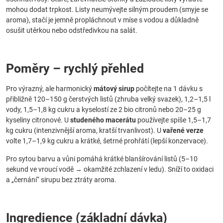
mohou dodat trpkost. Listy neumývejte silným proudem (smyje se
aroma), stačí je jemně propláchnout v míse s vodou a důkladně
osušit utěrkou nebo odstředivkou na salát.
Poměry – rychlý přehled
Pro výrazný, ale harmonický
mátový sirup
počítejte na 1 dávku s
přibližně 120–150 g čerstvých listů (zhruba velký svazek), 1,2–1,5 l
vody, 1,5–1,8 kg cukru a kyselostí ze 2 bio citronů nebo 20–25 g
kyseliny citronové. U
studeného macerátu
používejte spíše 1,5–1,7
kg cukru (intenzivnější aroma, kratší trvanlivost). U
vařené verze
volte 1,7–1,9 kg cukru a krátké, šetrné prohřátí (lepší konzervace).
Pro sytou barvu a vůni pomáhá krátké blanšírování listů (5–10
sekund ve vroucí vodě → okamžité zchlazení v ledu). Sníží to oxidaci
a „černání“ sirupu bez ztráty aroma.
Ingredience (základní dávka)