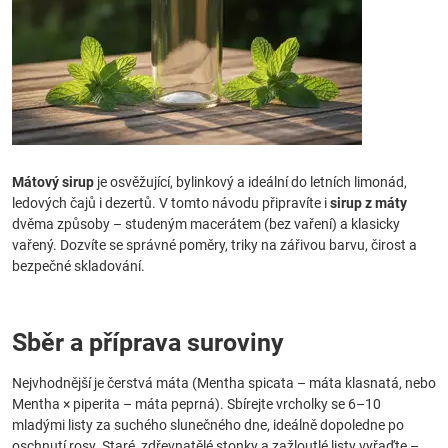
Mátový sirup
je osvěžující, bylinkový a ideální do letních limonád,
ledových čajů i dezertů. V tomto návodu připravíte i
sirup z máty
dvěma způsoby – studeným macerátem (bez vaření) a klasicky
vařený. Dozvíte se správné poměry, triky na zářivou barvu, čirost a
bezpečné skladování.
Sběr a příprava suroviny
Nejvhodnější je čerstvá máta (Mentha spicata – máta klasnatá, nebo
Mentha × piperita – máta peprná). Sbírejte vrcholky se 6–10
mladými listy za suchého slunečného dne, ideálně dopoledne po
oschnutí rosy. Staré, zdřevnatělé stonky a zažloutlé listy vyřaďte –