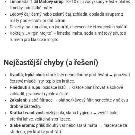
Limonáda: 1 díl
Mátový sirup
: 8–10 dílů vody/sody + led + plátek
limetky, pár lístků máty.
Ledový čaj: černý nebo zelený čaj, zchladit, dosladit sirupem z
máty podle chuti, přidat citron.
Dezerty: na zmrzlinu, do jogurtů, cheesecake či ovocných salátů.
Koktejly: „Virgin Mojito“ – limetka, máta, soda a mátový sirup; s
rumem pro klasické mojito.
Nejčastější chyby (a řešení)
Uvadlá, trpká chuť:
staré listy nebo dlouhé prohřívání → používat
čerstvé mladé listy, teplo jen krátce.
Hnědnutí sirupu:
oxidace listů → krátce blanšírovat a šokově
zchladit, pracovat rychle a čistě.
Zakalení:
slabá filtrace → plátno/kávový filtr; nenechte v nálevu
drobné částečky.
Krátká trvanlivost:
nízký cukr, slabá hygiena → zvýšit cukr,
sterilní lahve, volitelná sterilizace.
Slabé aroma:
příliš dlouhý var nebo stará máta → macerace za
studena, jen krátké prohřátí.