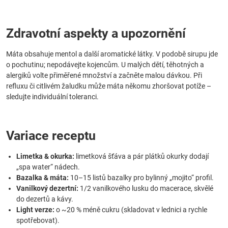
Zdravotní aspekty a upozornění
Máta obsahuje mentol a další aromatické látky. V podobě sirupu jde
o pochutinu; nepodávejte kojencům. U malých dětí, těhotných a
alergiků volte přiměřené množství a začněte malou dávkou. Při
refluxu či citlivém žaludku může máta někomu zhoršovat potíže –
sledujte individuální toleranci.
Variace receptu
Limetka & okurka:
limetková šťáva a pár plátků okurky dodají
„spa water“ nádech.
Bazalka & máta:
10–15 listů bazalky pro bylinný „mojito“ profil.
Vanilkový dezertní:
1/2 vanilkového lusku do macerace, skvělé
do dezertů a kávy.
Light verze:
o ~20 % méně cukru (skladovat v lednici a rychle
spotřebovat).