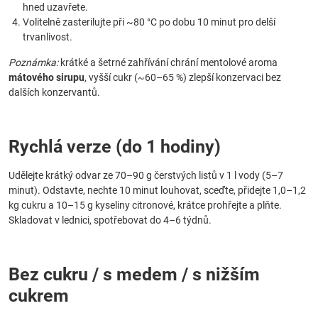
hned uzavřete.
Volitelně zasterilujte při ~80 °C po dobu 10 minut pro delší
trvanlivost.
Poznámka:
krátké a šetrné zahřívání chrání mentolové aroma
mátového sirupu
, vyšší cukr (~60–65 %) zlepší konzervaci bez
dalších konzervantů.
Rychlá verze (do 1 hodiny)
Udělejte krátký odvar ze 70–90 g čerstvých listů v 1 l vody (5–7
minut). Odstavte, nechte 10 minut louhovat, sceďte, přidejte 1,0–1,2
kg cukru a 10–15 g kyseliny citronové, krátce prohřejte a plňte.
Skladovat v lednici, spotřebovat do 4–6 týdnů.
Bez cukru / s medem / s nižším
cukrem