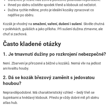
Ihned po sběru očistěte spodek třeně a klobouk od nečistot.
Dužina rychle měkne, proto je ideální kozáky zpracovat co
nejdříve po sběru.
Kozák je vhodný na
smažení, vaření, dušení i sušení
. Skvěle chutná
v polévkách, guláších a jako příloha. Při sušení dužina ztmavne, ale
chuť si zachová.
Často kladené otázky
1. Je tmavnutí dužiny po rozkrojení nebezpečné?
Není. Zbarvení je přirozené a běžné u kozáků. Nemá vliv na jedlost
ani kvalitu houby.
2. Dá se kozák březový zaměnit s jedovatou
houbou?
Nepravděpodobné. Má charakteristický vzhled – šedý třeň se
šupinkami a hnědavý klobouk. Přesto je vždy dobré mít při sběru
atlas hub.