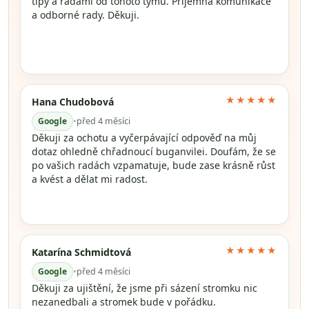
tipy a radami od tohoto týmu. Příjemná komunikace
a odborné rady. Děkuji.
★★★★★
Hana Chudobová
Google
•
před 4 měsíci
Děkuji za ochotu a vyčerpávající odpověď na můj
dotaz ohledně chřadnoucí buganvilei. Doufám, že se
po vašich radách vzpamatuje, bude zase krásně růst
a kvést a dělat mi radost.
★★★★★
Katarína Schmidtová
Google
•
před 4 měsíci
Děkuji za ujištění, že jsme při sázení stromku nic
nezanedbali a stromek bude v pořádku.