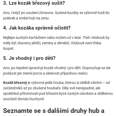
3. Lze kozák březový sušit?
Ano, i když po usušení ztmavne. Sušené kozáky se výborně hodí do
polévek a směsí hub na zimu.
4. Jak kozáka správně očistit?
Nejlépe suchým kartáčkem nebo nožem už v lese. Třeň i klobouk by
měly být zbaveny jehličí, zeminy a slimáků. Klobouk není třeba
loupat.
5. Je vhodný i pro děti?
Ano, po tepelné úpravě je kozák vhodný i pro děti. Doporučuje se ale
podávat jen menší porce a sledovat případnou reakci.
Kozák březový
je výborná jedlá houba, kterou si oblíbili všichni – od
začátečníků až po zkušené houbaře. Díky své nenápadné, ale
spolehlivé přítomnosti pod břízami bývá častým úlovkem a oblíbenou
součástí domácí kuchyně.
Seznamte se s dalšími druhy hub a