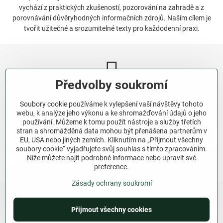
vychází z praktických zkušeností, pozorování na zahradě a z
porovnávání důvěryhodných informačních zdrojů. Naším cílem je
tvořit užitečné a srozumitelné texty pro každodenní praxi.
Předvolby soukromí
Newsletter
Soubory cookie používáme k vylepšení vaší návštěvy tohoto
Odebírat naše novinky:
webu, k analýze jeho výkonu a ke shromažďování údajů o jeho
používání. Můžeme k tomu použít nástroje a služby třetích
stran a shromážděná data mohou být přenášena partnerům v
Odebírat
EU, USA nebo jiných zemích. Kliknutím na „Přijmout všechny
soubory cookie“ vyjadřujete svůj souhlas s tímto zpracováním.
Níže můžete najít podrobné informace nebo upravit své
Chci se přihlásit k odběru novinek e-mailem.
preference.
Zásady ochrany soukromí
Přijmout všechny cookies
©
2026
Copyright
Předvolby soukromí
Zásady ochrany soukromí