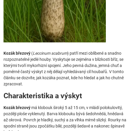
Kozák březový
(
Leccinum scabrum
) patří mezi oblíbené a snadno
rozpoznatelné jedlé houby. Vyskytuje se zejména v blízkosti bříz, se
kterými tvoří mykorhizní spojení. Jeho pevná dužina, jemná chuť a
poměrně častý výskyt z něj dělají vyhledávaný cíl houbařů. V tomto
článku se dozvíte, jak kozáka poznat, kde ho hledat a jak ho chutně
zpracovat.
Charakteristika a výskyt
Kozák březový
má klobouk široký 5 až 15 cm, v mládí polokulovitý,
později ploše vyklenutý. Barva klobouku bývá šedohnědá, hnědavá
až okrová. Povrch je hladký, suchý a za vlhka mírně slizký. Rourky na
spodní straně jsou zpočátku bílé, později šedavé a nakonec špinavě