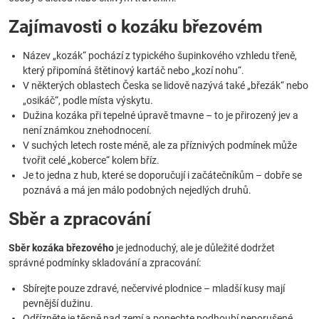
Zajímavosti o kozáku březovém
Název „kozák“ pochází z typického šupinkového vzhledu třeně,
který připomíná štětinový kartáč nebo „kozí nohu“.
V některých oblastech Česka se lidově nazývá také „březák“ nebo
„osikáč“, podle místa výskytu.
Dužina kozáka při tepelné úpravě tmavne – to je přirozený jev a
není známkou znehodnocení.
V suchých letech roste méně, ale za příznivých podmínek může
tvořit celé „koberce“ kolem bříz.
Je to jedna z hub, které se doporučují i začátečníkům – dobře se
poznává a má jen málo podobných nejedlých druhů.
Sběr a zpracování
Sběr kozáka březového
je jednoduchý, ale je důležité dodržet
správné podmínky skladování a zpracování:
Sbírejte pouze zdravé, nečervivé plodnice – mladší kusy mají
pevnější dužinu.
Odřízněte je těsně nad zemí a ponechte podhoubí neporušené.