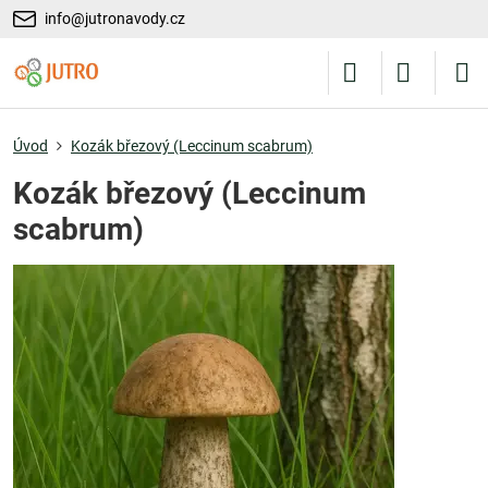
info@jutronavody.cz
Úvod
Kozák březový (Leccinum scabrum)
Kozák březový (Leccinum
scabrum)