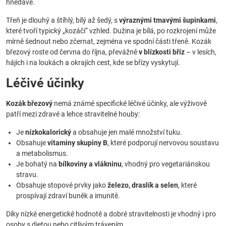
hnědavé.
Třeň je dlouhý a štíhlý, bílý až šedý, s
výraznými tmavými šupinkami
,
které tvoří typický „kozáčí“ vzhled. Dužina je bílá, po rozkrojení může
mírně šednout nebo zčernat, zejména ve spodní části třeně. Kozák
březový roste od června do října, převážně
v blízkosti bříz
– v lesích,
hájích i na loukách a okrajích cest, kde se břízy vyskytují.
Léčivé účinky
Kozák březový
nemá známé specifické léčivé účinky, ale výživově
patří mezi zdravé a lehce stravitelné houby:
Je
nízkokalorický
a obsahuje jen malé množství tuku.
Obsahuje
vitaminy skupiny B
, které podporují nervovou soustavu
a metabolismus.
Je bohatý na
bílkoviny a vlákninu
, vhodný pro vegetariánskou
stravu.
Obsahuje stopové prvky jako
železo, draslík a selen
, které
prospívají zdraví buněk a imunitě.
Díky nízké energetické hodnotě a dobré stravitelnosti je vhodný i pro
osoby s dietou nebo citlivým trávením.