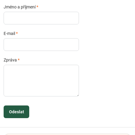
Jméno a příjmení
*
E-mail
*
Zpráva
*
Odeslat