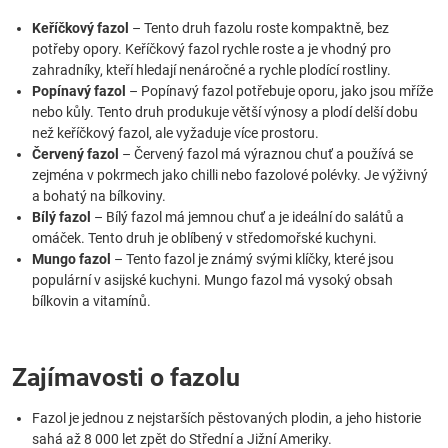
Keříčkový fazol
– Tento druh fazolu roste kompaktně, bez
potřeby opory. Keříčkový fazol rychle roste a je vhodný pro
zahradníky, kteří hledají nenáročné a rychle plodící rostliny.
Popínavý fazol
– Popínavý fazol potřebuje oporu, jako jsou mříže
nebo kůly. Tento druh produkuje větší výnosy a plodí delší dobu
než keříčkový fazol, ale vyžaduje více prostoru.
Červený fazol
– Červený fazol má výraznou chuť a používá se
zejména v pokrmech jako chilli nebo fazolové polévky. Je výživný
a bohatý na bílkoviny.
Bílý fazol
– Bílý fazol má jemnou chuť a je ideální do salátů a
omáček. Tento druh je oblíbený v středomořské kuchyni.
Mungo fazol
– Tento fazol je známý svými klíčky, které jsou
populární v asijské kuchyni. Mungo fazol má vysoký obsah
bílkovin a vitamínů.
Zajímavosti o fazolu
Fazol je jednou z nejstarších pěstovaných plodin, a jeho historie
sahá až 8 000 let zpět do Střední a Jižní Ameriky.