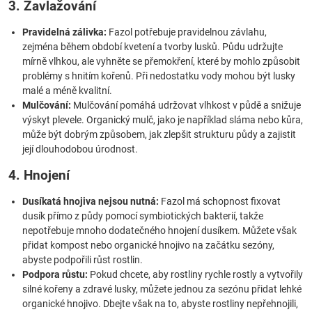
3. Zavlažování
Pravidelná zálivka:
Fazol potřebuje pravidelnou závlahu,
zejména během období kvetení a tvorby lusků. Půdu udržujte
mírně vlhkou, ale vyhněte se přemokření, které by mohlo způsobit
problémy s hnitím kořenů. Při nedostatku vody mohou být lusky
malé a méně kvalitní.
Mulčování:
Mulčování pomáhá udržovat vlhkost v půdě a snižuje
výskyt plevele. Organický mulč, jako je například sláma nebo kůra,
může být dobrým způsobem, jak zlepšit strukturu půdy a zajistit
její dlouhodobou úrodnost.
4. Hnojení
Dusíkatá hnojiva nejsou nutná:
Fazol má schopnost fixovat
dusík přímo z půdy pomocí symbiotických bakterií, takže
nepotřebuje mnoho dodatečného hnojení dusíkem. Můžete však
přidat kompost nebo organické hnojivo na začátku sezóny,
abyste podpořili růst rostlin.
Podpora růstu:
Pokud chcete, aby rostliny rychle rostly a vytvořily
silné kořeny a zdravé lusky, můžete jednou za sezónu přidat lehké
organické hnojivo. Dbejte však na to, abyste rostliny nepřehnojili,