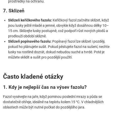
prostředky na ochranu.
7. Sklizeň
Sklizeň keříčkového fazolu:
Keříčkový fazol začněte sklízet, když
jsou lusky ještě mladé a jemné, obvykle když dosáhnou délky 10–
15 cm. Sklízejte lusky postupně, což podpoří růst nových plodů a
prodlouží období sklizně.
Sklizeň popínavého fazolu:
Popínavý fazol lze sklízet i později,
pokud ho plánujete sušit. Pokud pěstujete fazol na sušení, nechte
lusky na rostlině dozrát, dokud nebudou suché a tvrdé. Poté je
můžete sklidit a sušit pro pozdější použití.
Často kladené otázky
1. Kdy je nejlepší čas na výsev fazolu?
Fazol vysévejte na jaře, když pominou poslední mrazy a půda se
dostatečně ohřeje, ideálně na teplotu kolem 15 °C. V chladnějších
oblastech může být nutné počkat do pozdějšího jara.