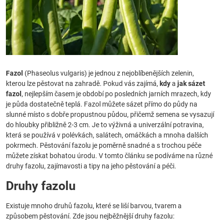
Fazol
(Phaseolus vulgaris) je jednou z nejoblíbenějších zelenin,
kterou lze pěstovat na zahradě. Pokud vás zajímá,
kdy
a
jak sázet
fazol
, nejlepším časem je období po posledních jarních mrazech, kdy
je půda dostatečně teplá. Fazol můžete sázet přímo do půdy na
slunné místo s dobře propustnou půdou, přičemž semena se vysazují
do hloubky přibližně 2-3 cm. Je to výživná a univerzální potravina,
která se používá v polévkách, salátech, omáčkách a mnoha dalších
pokrmech. Pěstování fazolu je poměrně snadné a s trochou péče
můžete získat bohatou úrodu. V tomto článku se podíváme na různé
druhy fazolu, zajímavosti a tipy na jeho pěstování a péči.
Druhy fazolu
Existuje mnoho druhů fazolu, které se liší barvou, tvarem a
způsobem pěstování. Zde jsou nejběžnější druhy fazolu: