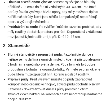
Hloubka a vzdálenost výsevu:
Semena vysévejte do hloubky
přibližně 2–3 cm a do řádků vzdálených 30–40 cm. Popínavé
odrůdy fazolu vysévejte blízko opory, aby měly možnost šplhat.
Keříčkové odrůdy, které jsou nižší a kompaktnější, nepotřebují
oporu a vyžadují méně místa.
Protrhávání sazenic:
Po vyklíčení můžete sazenice protrhat, aby
měly rostliny dostatek prostoru pro růst. Doporučená vzdálenost
mezi jednotlivými rostlinami je přibližně 10–15 cm.
2. Stanoviště
Slunné stanoviště a propustná půda:
Fazol miluje slunce a
nejlépe se mu daří na slunných místech, kde má přístup alespoň k
6 hodinám slunečního světla denně. Půda by měla být dobře
propustná a bohatá na organické látky. Vyhněte se přemokřené
půdě, která může způsobit hnití kořenů a oslabit rostliny.
Příprava půdy:
Před výsevem můžete do půdy zapracovat
kompost nebo organické hnojivo, abyste půdu obohatili o živiny.
Fazol však dokáže fixovat dusík z půdy prostřednictvím
symbiotických bakterií na kořenech, takže nepotřebuje nadměrné
hnojení dusíkem.