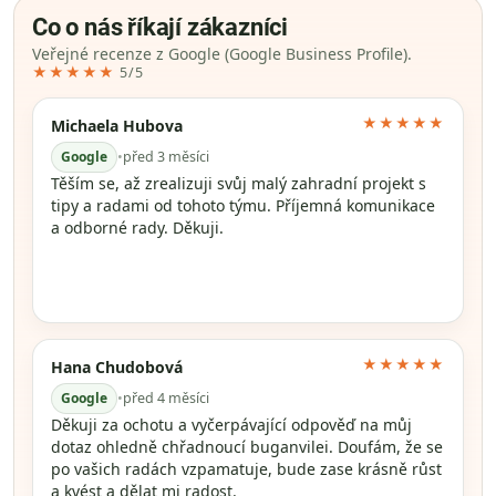
Co o nás říkají zákazníci
Veřejné recenze z Google (Google Business Profile).
★★★★★
5/5
★★★★★
Michaela Hubova
Google
•
před 3 měsíci
Těším se, až zrealizuji svůj malý zahradní projekt s
tipy a radami od tohoto týmu. Příjemná komunikace
a odborné rady. Děkuji.
★★★★★
Hana Chudobová
Google
•
před 4 měsíci
Děkuji za ochotu a vyčerpávající odpověď na můj
dotaz ohledně chřadnoucí buganvilei. Doufám, že se
po vašich radách vzpamatuje, bude zase krásně růst
a kvést a dělat mi radost.