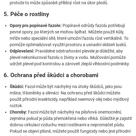
protože to může způsobit přílišný růst na úkor plodů.
5. Péče o rostliny
Opory pro popínavé fazole:
Popínavé odrůdy fazolu potřebují
pevné opory, po kterých se mohou šplhat. Můžete použít kůly,
mříže nebo speciální sítě, které umožní fazolu růst vertikálně. To
pomůže optimalizovat využití prostoru a usnadní sklizeň lusků.
Odplevelení:
Pravidelné odstraňování plevele je důležité, aby
plevel nekonkuroval fazolu o živiny a vodu. Mulčování pomůže
udržet plevel pod kontrolou a zároveň zlepší vlhkostní podmínky.
6. Ochrana před škůdci a chorobami
Škůdci:
Fazol může být náchylný na útoky škůdců, jako jsou
mšice, třásněnky a slimáci. Na ochranu před škůdci můžete
použít přírodní insekticidy, například neemový olej nebo mýdlový
roztok.
Choroby:
Fazol může být náchylný na plísňová onemocnění,
zejména pokud je půda přemokřená nebo vlhká. Důležité je zajistit
dobrou cirkulaci vzduchu mezi rostlinami a nepromáčet půdu.
Pokud se objeví plísně, můžete použít fungicidy nebo jiné přírodní