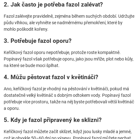
2. Jak často je potřeba fazol zalévat?
Fazol zalévejte pravidelně, zejména během suchých období. Udržujte
půdu vlhkou, ale vyhněte se nadměrnému přemokření, které by
mohlo poškodit kořeny.
3. Potřebuje fazol oporu?
Keříčkový fazol oporu nepotřebuje, protože roste kompaktně.
Popínavý fazol však potřebuje oporu, jako jsou mříže, plot nebo kůly,
na které se bude moci šplhat.
4. Můžu pěstovat fazol v květináči?
Ano, keříčkový fazol je vhodný na pěstování v květináči, pokud má
dostatečně velký květináč s dobrým odtokem vody. Popínavý fazol
potřebuje více prostoru, takže na něj byste potřebovali větší květináč
a oporu.
5. Kdy je fazol připravený ke sklizni?
Keříčkový fazol můžete začít sklízet, když jsou lusky mladé a jemné,
což je obvykle 50–60 dní po výsevu. Popínavý fazol můžete nechat