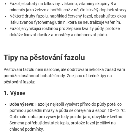
Fazol je bohatý na bílkoviny, vlákninu, vitamíny skupiny B a
minerály jako železo a hořčík, což z něj činí skvělý doplněk stravy.
Některé druhy fazolu, například červený fazol, obsahují toxickou
látku zvanou fytohemaglutinin, která se neutralizuje vařením.
Fazol je vynikající rostlinou pro zlepšení kvality půdy, protože
dokáže fixovat dusík z atmosféry a obohacovat půdu.
Tipy na pěstování fazolu
Pěstování fazolu není náročné, ale dodržování několika zásad vám
pomůže dosáhnout bohaté úrody. Zde jsou užitečné tipy na
pěstování fazolu:
1. Výsev
Doba výsevu:
Fazol je nejlepší vysévat přímo do půdy poté, co
pominou poslední mrazy a půda se ohřeje na alespoň 10–12 °C.
Optimální doba pro výsev je tedy pozdní jaro, obvykle v květnu.
Semena potřebují dostatek tepla, protože fazol je citlivý na
chladné podmínky.