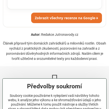
Zobrazit všechny recenze na Google
→
Autor:
Redakce Jutronavody.cz
Článek připravil tým domácích zahrádkářů a milovníků rostlin. Obsah
vychází z praktických zkušeností, pozorování na zahradě a z
porovnávání důvěryhodných informačních zdrojů. Naším cílem je
tvořit užitečné a srozumitelné texty pro každodenní praxi.
Předvolby soukromí
Newsletter
Soubory cookie používáme k vylepšení vaší návštěvy tohoto
Odebírat naše novinky:
webu, k analýze jeho výkonu a ke shromažďování údajů o jeho
používání. Můžeme k tomu použít nástroje a služby třetích
stran a shromážděná data mohou být přenášena partnerům v