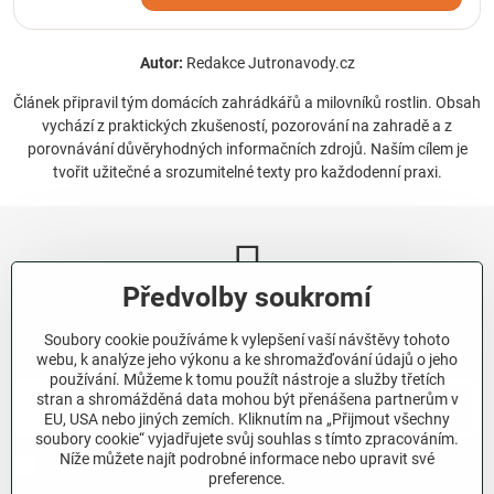
Autor:
Redakce Jutronavody.cz
Článek připravil tým domácích zahrádkářů a milovníků rostlin. Obsah
vychází z praktických zkušeností, pozorování na zahradě a z
porovnávání důvěryhodných informačních zdrojů. Naším cílem je
tvořit užitečné a srozumitelné texty pro každodenní praxi.
Předvolby soukromí
Newsletter
Soubory cookie používáme k vylepšení vaší návštěvy tohoto
Odebírat naše novinky:
webu, k analýze jeho výkonu a ke shromažďování údajů o jeho
používání. Můžeme k tomu použít nástroje a služby třetích
stran a shromážděná data mohou být přenášena partnerům v
Odebírat
EU, USA nebo jiných zemích. Kliknutím na „Přijmout všechny
soubory cookie“ vyjadřujete svůj souhlas s tímto zpracováním.
Níže můžete najít podrobné informace nebo upravit své
Chci se přihlásit k odběru novinek e-mailem.
preference.