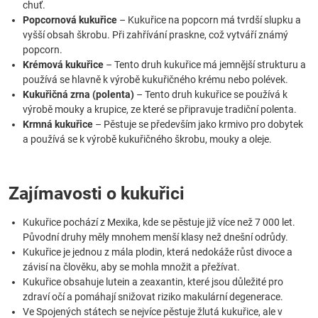
chuť.
Popcornová kukuřice
– Kukuřice na popcorn má tvrdší slupku a
vyšší obsah škrobu. Při zahřívání praskne, což vytváří známý
popcorn.
Krémová kukuřice
– Tento druh kukuřice má jemnější strukturu a
používá se hlavně k výrobě kukuřičného krému nebo polévek.
Kukuřičná zrna (polenta)
– Tento druh kukuřice se používá k
výrobě mouky a krupice, ze které se připravuje tradiční polenta.
Krmná kukuřice
– Pěstuje se především jako krmivo pro dobytek
a používá se k výrobě kukuřičného škrobu, mouky a oleje.
Zajímavosti o kukuřici
Kukuřice pochází z Mexika, kde se pěstuje již více než 7 000 let.
Původní druhy měly mnohem menší klasy než dnešní odrůdy.
Kukuřice je jednou z mála plodin, která nedokáže růst divoce a
závisí na člověku, aby se mohla množit a přežívat.
Kukuřice obsahuje lutein a zeaxantin, které jsou důležité pro
zdraví očí a pomáhají snižovat riziko makulární degenerace.
Ve Spojených státech se nejvíce pěstuje žlutá kukuřice, ale v