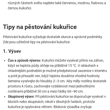
různých částech světa najdete také červenou, modrou, fialovou a
černou kukuřici.
Tipy na pěstování kukuřice
Pěstování kukuřice vyžaduje dostatek slunce a správné podmínky.
Zde jsou užitečné tipy na pěstování kukuřice:
1. Výsev
Čas a způsob výsevu:
Kukuřici můžete vysévat přímo na záhon,
když se teplota půdy ohřeje na přibližně 15 °C. V oblastech s
chladnějším podnebím je možné předpěstovat sazenice v interiéru
a poté je přesadit ven, když teplota dosáhne vhodné hodnoty.
Semena vysévejte do hloubky 2–3 cm. Aby měly rostliny dostatek
prostoru k růstu, zachovejte vzdálenost mezi jednotlivými
rostlinami přibližně 30 cm a mezi řádky 60–90 cm.
Skupinový výsev:
Při pěstování kukuřice se doporučuje vysévat v
blocích nebo skupinách, nikoli v dlouhých řadách, protože
kukuřice je opylována větrem. Bloková výsadba zvyšuje