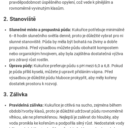
pravděpodobnost úspěšného opylení, což vede k plnějším a
rovnoměrně vyvinutým klasům.
2. Stanoviště
Slunečné místo a propustná půda:
Kukuřice potřebuje minimálně
6–8 hodin slunečního světla denně, proto je důležité vybrat pro ni
slunné stanoviště. Půda by měla být bohatá na živiny a dobře
propustná. Před výsadbou můžete půdu obohatit kompostem
nebo organickým hnojivem, aby byla zajištěna dostatečná výživa
pro zdravý růst rostlin.
Úprava půdy:
Kukuřice preferuje půdu s pH mezi 6,0 a 6,8. Pokud
je půda příliš kyselá, můžete ji upravit přidáním vápna. Před
výsadbou je důležité půdu hluboce prokypřit, aby měly kořeny
dostatek prostoru k rozvoji.
3. Zálivka
Pravidelná zálivka:
Kukuřice je citlivá na sucho, zejména během
období tvorby klasů, proto je důležité udržovat půdu rovnoměrně
vlhkou, ale ne přemokřenou. Nejlepší je zalévat do hloubky, aby
voda pronikla ke kořenům a podpořila silný růst. Nedostatek vody