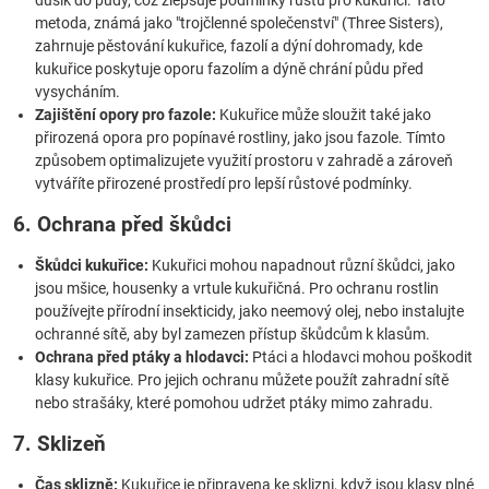
dusík do půdy, což zlepšuje podmínky růstu pro kukuřici. Tato
metoda, známá jako "trojčlenné společenství" (Three Sisters),
zahrnuje pěstování kukuřice, fazolí a dýní dohromady, kde
kukuřice poskytuje oporu fazolím a dýně chrání půdu před
vysycháním.
Zajištění opory pro fazole:
Kukuřice může sloužit také jako
přirozená opora pro popínavé rostliny, jako jsou fazole. Tímto
způsobem optimalizujete využití prostoru v zahradě a zároveň
vytváříte přirozené prostředí pro lepší růstové podmínky.
6. Ochrana před škůdci
Škůdci kukuřice:
Kukuřici mohou napadnout různí škůdci, jako
jsou mšice, housenky a vrtule kukuřičná. Pro ochranu rostlin
používejte přírodní insekticidy, jako neemový olej, nebo instalujte
ochranné sítě, aby byl zamezen přístup škůdcům k klasům.
Ochrana před ptáky a hlodavci:
Ptáci a hlodavci mohou poškodit
klasy kukuřice. Pro jejich ochranu můžete použít zahradní sítě
nebo strašáky, které pomohou udržet ptáky mimo zahradu.
7. Sklizeň
Čas sklizně:
Kukuřice je připravena ke sklizni, když jsou klasy plné