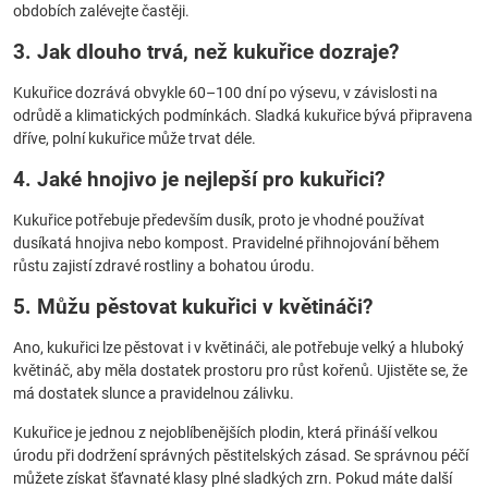
obdobích zalévejte častěji.
3. Jak dlouho trvá, než kukuřice dozraje?
Kukuřice dozrává obvykle 60–100 dní po výsevu, v závislosti na
odrůdě a klimatických podmínkách. Sladká kukuřice bývá připravena
dříve, polní kukuřice může trvat déle.
4. Jaké hnojivo je nejlepší pro kukuřici?
Kukuřice potřebuje především dusík, proto je vhodné používat
dusíkatá hnojiva nebo kompost. Pravidelné přihnojování během
růstu zajistí zdravé rostliny a bohatou úrodu.
5. Můžu pěstovat kukuřici v květináči?
Ano, kukuřici lze pěstovat i v květináči, ale potřebuje velký a hluboký
květináč, aby měla dostatek prostoru pro růst kořenů. Ujistěte se, že
má dostatek slunce a pravidelnou zálivku.
Kukuřice je jednou z nejoblíbenějších plodin, která přináší velkou
úrodu při dodržení správných pěstitelských zásad. Se správnou péčí
můžete získat šťavnaté klasy plné sladkých zrn. Pokud máte další