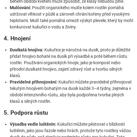
během období kvetení může způsobit, že klasy nebudou plné.
Mulčování:
Použití organického mulče kolem rostlin pomáhá
udržovat vlhkost v půdě a zároveň chrání kořeny před vysokými
teplotami. Mulč také pomáhá omezit výskyt plevele, který by mohl
konkurovat kukuřici o vodu a živiny.
4. Hnojení
Dusíkatá hnojiva:
Kukuřice je náročná na dusík, proto je důležité
přidat hnojivo bohaté na dusík při výsadbě a poté během růstu
rostlin. Používání organických hnojiv, jako je kompost nebo
přírodní dusíkaté hnojivo, zajistí zdravý růst a tvorbu silných
klasů.
Pravidelné přihnojování:
Kukuřici můžete pravidelně přihnojovat
tekutým hnojivem bohatým na dusík každé 3–4 týdny, zejména v
období intenzivního růstu, aby byla podpořena tvorba plných
klasů a silných rostlin.
5. Podpora růstu
Výsadba vedle luštěnin:
Kukuřici můžete pěstovat v blízkosti
luštěnin, jako jsou fazole nebo hrách, protože tyto rostliny vážou