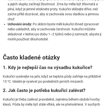
a jejich slupky začínají žloutnout. Zrna by měla být šťavnatá a
plná, když je jemně stisknete prsty. Kukuřici sklízejte dříve, než
začne příliš dozrávat, aby si zachovala svou sladkou a jemnou
chuť.
Uchování úrody:
Po sklizni byste měli kukuřici ihned zpracovat
nebo uskladnit, aby si zachovala čerstvost. Kukuřici můžete
skladovat v lednici po dobu 1–2 týdnů nebo ji zamrazit, abyste ji
mohli používat dlouhodobě.
Často kladené otázky
1. Kdy je nejlepší čas na výsadbu kukuřice?
Kukuřici vysévejte na jaře, když se teplota půdy zahřeje na přibližně
15 °C. Ideální je vysévat po posledních jarních mrazech.
2. Jak často je potřeba kukuřici zalévat?
Kukuřici je třeba zalévat pravidelně, zejména během období tvorby
klasů. Půda by měla být stále vlhká, ale ne přemokřená. V suchých