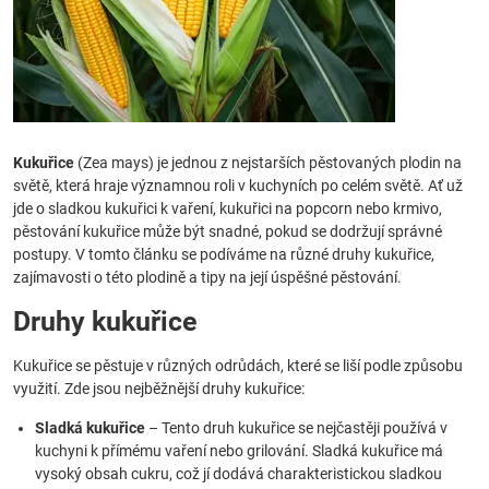
Kukuřice
(Zea mays) je jednou z nejstarších pěstovaných plodin na
světě, která hraje významnou roli v kuchyních po celém světě. Ať už
jde o sladkou kukuřici k vaření, kukuřici na popcorn nebo krmivo,
pěstování kukuřice může být snadné, pokud se dodržují správné
postupy. V tomto článku se podíváme na různé druhy kukuřice,
zajímavosti o této plodině a tipy na její úspěšné pěstování.
Druhy kukuřice
Kukuřice se pěstuje v různých odrůdách, které se liší podle způsobu
využití. Zde jsou nejběžnější druhy kukuřice:
Sladká kukuřice
– Tento druh kukuřice se nejčastěji používá v
kuchyni k přímému vaření nebo grilování. Sladká kukuřice má
vysoký obsah cukru, což jí dodává charakteristickou sladkou