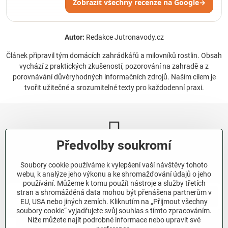
Zobrazit všechny recenze na Google
→
Autor:
Redakce Jutronavody.cz
Článek připravil tým domácích zahrádkářů a milovníků rostlin. Obsah
vychází z praktických zkušeností, pozorování na zahradě a z
porovnávání důvěryhodných informačních zdrojů. Naším cílem je
tvořit užitečné a srozumitelné texty pro každodenní praxi.
Předvolby soukromí
Newsletter
Soubory cookie používáme k vylepšení vaší návštěvy tohoto
Odebírat naše novinky:
webu, k analýze jeho výkonu a ke shromažďování údajů o jeho
používání. Můžeme k tomu použít nástroje a služby třetích
stran a shromážděná data mohou být přenášena partnerům v
Odebírat
EU, USA nebo jiných zemích. Kliknutím na „Přijmout všechny
soubory cookie“ vyjadřujete svůj souhlas s tímto zpracováním.
Níže můžete najít podrobné informace nebo upravit své
Chci se přihlásit k odběru novinek e-mailem.