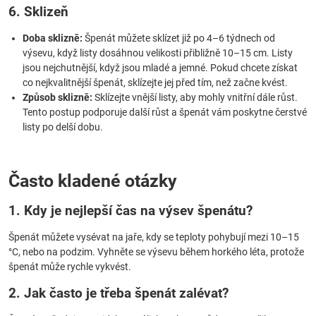
6. Sklizeň
Doba sklizně:
Špenát můžete sklízet již po 4–6 týdnech od
výsevu, když listy dosáhnou velikosti přibližně 10–15 cm. Listy
jsou nejchutnější, když jsou mladé a jemné. Pokud chcete získat
co nejkvalitnější špenát, sklízejte jej před tím, než začne kvést.
Způsob sklizně:
Sklízejte vnější listy, aby mohly vnitřní dále růst.
Tento postup podporuje další růst a špenát vám poskytne čerstvé
listy po delší dobu.
Často kladené otázky
1. Kdy je nejlepší čas na výsev špenátu?
Špenát můžete vysévat na jaře, kdy se teploty pohybují mezi 10–15
°C, nebo na podzim. Vyhněte se výsevu během horkého léta, protože
špenát může rychle vykvést.
2. Jak často je třeba špenát zalévat?