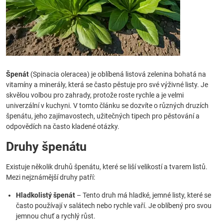
Špenát
(Spinacia oleracea) je oblíbená listová zelenina bohatá na
vitamíny a minerály, která se často pěstuje pro své výživné listy. Je
skvělou volbou pro zahrady, protože roste rychle a je velmi
univerzální v kuchyni. V tomto článku se dozvíte o různých druzích
špenátu, jeho zajímavostech, užitečných tipech pro pěstování a
odpovědích na často kladené otázky.
Druhy špenátu
Existuje několik druhů špenátu, které se liší velikostí a tvarem listů.
Mezi nejznámější druhy patří:
Hladkolistý špenát
– Tento druh má hladké, jemné listy, které se
často používají v salátech nebo rychle vaří. Je oblíbený pro svou
jemnou chuť a rychlý růst.