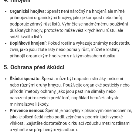
Organická hnojiva:
Špenát není náročný na hnojení, ale mírné
přihnojování organickými hnojivy, jako je kompost nebo hnůj,
podporuje zdravý růst listů. Vyhněte se nadměrnému používání
dusíkatých hnojiv, protože to může vést k rychlému růstu, ale
snížit kvalitu listů.
Doplňkové hnojení:
Pokud rostlina vykazuje známky nedostatku
živin, jako jsou žluté listy nebo pomalý růst, můžete rostliny
přihnojit organickým hnojivem s nízkým obsahem dusíku.
5. Ochrana před škůdci
Škůdci špenátu:
Špenát může být napaden slimáky, mšicemi
nebo různými druhy hmyzu. Používejte organické pesticidy nebo
přírodní metody ochrany, jako jsou pasti na slimáky nebo
nasazení přirozených predátorů, například berušek, abyste
minimalizovali škody.
Prevence nemocí:
Špenát je náchylný k plísňovým onemocněním,
jako je plíseň šedá nebo padlí, zejména v podmínkách vysoké
vlhkosti. Zajistěte dostatečnou cirkulaci vzduchu mezi rostlinami
a vyhněte se přeplněným výsadbám.