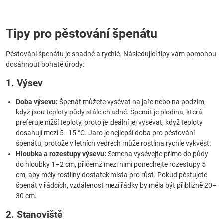
Tipy pro pěstování špenátu
Pěstování špenátu je snadné a rychlé. Následující tipy vám pomohou
dosáhnout bohaté úrody:
1. Výsev
Doba výsevu:
Špenát můžete vysévat na jaře nebo na podzim,
když jsou teploty půdy stále chladné. Špenát je plodina, která
preferuje nižší teploty, proto je ideální jej vysévat, když teploty
dosahují mezi 5–15 °C. Jaro je nejlepší doba pro pěstování
špenátu, protože v letních vedrech může rostlina rychle vykvést.
Hloubka a rozestupy výsevu:
Semena vysévejte přímo do půdy
do hloubky 1–2 cm, přičemž mezi nimi ponechejte rozestupy 5
cm, aby měly rostliny dostatek místa pro růst. Pokud pěstujete
špenát v řádcích, vzdálenost mezi řádky by měla být přibližně 20–
30 cm.
2. Stanoviště