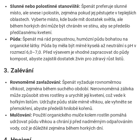
Slunné nebo polostinné stanoviště:
Špenát preferuje slunné
místo, ale snese i polostín, zejména pokud jej pěstujete v teplejších
oblastech. Vyberte místo, kde bude mít dostatek světla, ale
během horkých dní může být chráněn ve stínu, aby se předešlo
předčasnému kvetení.
Půda:
Špenát má rád propustnou, humózní půdu bohatou na
organické látky. Půda by měla být mírně kyselá až neutrální s pH v
rozmezí 6,0–7,0. Před výsevem je vhodné zapracovat do půdy
kompost, abyste zajistili dostatek živin pro zdravý růst listů.
3. Zalévání
Rovnoměrné zavlažování:
Špenát vyžaduje rovnoměrnou
vlhkost, zejména během suchého období. Nerovnoměrná zálivka
může způsobit stres rostliny a urychlit její kvetení, což vede k
hořkým listům. Udržujte půdu stále mírně vlhkou, ale vyhněte se
přemokření, abyste předešli hnilobě kořenů.
Mulčování:
Použití organického mulče kolem rostlin pomáhá
udržovat půdu vlhkou a chrání ji před nadměrným odpařováním
vody, což je důležité zejména během horkých dní.
4. Hnojení