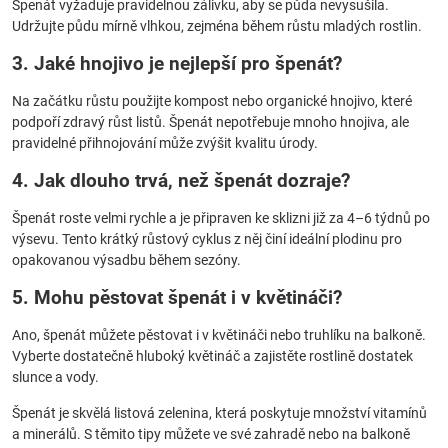
Špenát vyžaduje pravidelnou zálivku, aby se půda nevysušila.
Udržujte půdu mírně vlhkou, zejména během růstu mladých rostlin.
3. Jaké hnojivo je nejlepší pro špenát?
Na začátku růstu použijte kompost nebo organické hnojivo, které
podpoří zdravý růst listů. Špenát nepotřebuje mnoho hnojiva, ale
pravidelné přihnojování může zvýšit kvalitu úrody.
4. Jak dlouho trvá, než špenát dozraje?
Špenát roste velmi rychle a je připraven ke sklizni již za 4–6 týdnů po
výsevu. Tento krátký růstový cyklus z něj činí ideální plodinu pro
opakovanou výsadbu během sezóny.
5. Mohu pěstovat špenát i v květináči?
Ano, špenát můžete pěstovat i v květináči nebo truhlíku na balkoně.
Vyberte dostatečně hluboký květináč a zajistěte rostlině dostatek
slunce a vody.
Špenát je skvělá listová zelenina, která poskytuje množství vitamínů
a minerálů. S těmito tipy můžete ve své zahradě nebo na balkoně