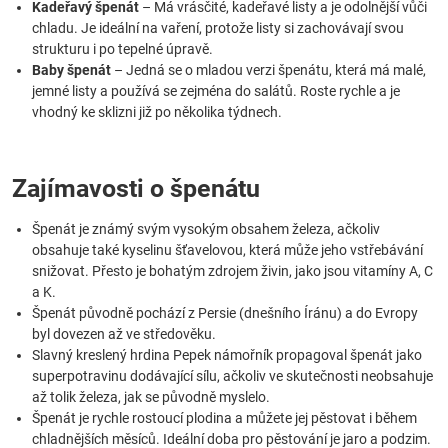
Kadeřavý špenát
– Má vrásčité, kadeřavé listy a je odolnější vůči
chladu. Je ideální na vaření, protože listy si zachovávají svou
strukturu i po tepelné úpravě.
Baby špenát
– Jedná se o mladou verzi špenátu, která má malé,
jemné listy a používá se zejména do salátů. Roste rychle a je
vhodný ke sklizni již po několika týdnech.
Zajímavosti o špenátu
Špenát je známý svým vysokým obsahem železa, ačkoliv
obsahuje také kyselinu šťavelovou, která může jeho vstřebávání
snižovat. Přesto je bohatým zdrojem živin, jako jsou vitamíny A, C
a K.
Špenát původně pochází z Persie (dnešního Íránu) a do Evropy
byl dovezen až ve středověku.
Slavný kreslený hrdina Pepek námořník propagoval špenát jako
superpotravinu dodávající sílu, ačkoliv ve skutečnosti neobsahuje
až tolik železa, jak se původně myslelo.
Špenát je rychle rostoucí plodina a můžete jej pěstovat i během
chladnějších měsíců. Ideální doba pro pěstování je jaro a podzim.