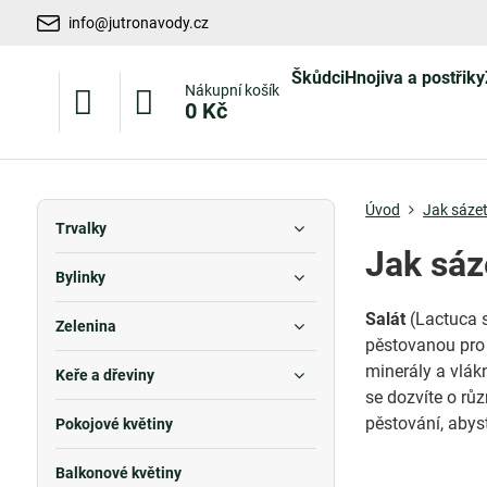
info@jutronavody.cz
Škůdci
Hnojiva a postřiky
Nákupní košík
0 Kč
Úvod
Jak sázet
Trvalky
Jak sáz
Bylinky
Salát
(Lactuca s
Zelenina
pěstovanou pro 
minerály a vlák
Keře a dřeviny
se dozvíte o rů
pěstování, abys
Pokojové květiny
Balkonové květiny