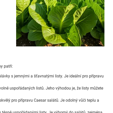
y patří:
lávky s jemnými a šťavnatými listy. Je ideální pro přípravu
volně uspořádaných listů. Jeho výhodou je, že listy můžete
skvělý pro přípravu Caesar salátů. Je odolný vůči teplu a
s těsně uspořádanými listy. Je výborný do salátů, zejména