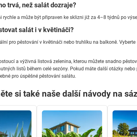
ho trvá, než salát dozraje?
mi rychle a může být připraven ke sklizni již za 4–8 týdnů po vý
tovat salát i v květináči?
eální pro pěstování v květináči nebo truhlíku na balkoně. Vyberte
rostoucí a výživná listová zelenina, kterou můžete snadno pěstov
utných listů během celé sezóny. Pokud máte další otázky nebo p
řebné pro úspěšné pěstování salátu.
ěte si také naše další návody na sáz