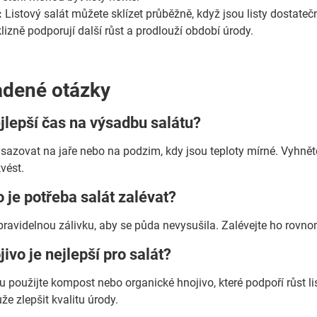
:
Listový salát můžete sklízet průběžně, když jsou listy dostatečně 
lizně podporují další růst a prodlouží období úrody.
adené otázky
ejlepší čas na výsadbu salátu?
sazovat na jaře nebo na podzim, kdy jsou teploty mírné. Vyhnět
vést.
o je potřeba salát zalévat?
pravidelnou zálivku, aby se půda nevysušila. Zalévejte ho rovnom
ivo je nejlepší pro salát?
 použijte kompost nebo organické hnojivo, které podpoří růst lis
e zlepšit kvalitu úrody.