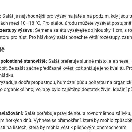
:
Salát je nejvhodnější pro výsev na jaře a na podzim, kdy jsou t
lotách mezi 10–18 °C. Pro stálou úrodu můžete vysévat postupně
ozestupy výsevu:
Semena salátu vysévejte do hloubky 1 cm, s r
toru pro růst. Pro hlávkový salát ponechte větší rozestupy, zatí
tě
polostinné stanoviště:
Salát preferuje slunné místo, ale snese i
t, že salát začne předčasně kvést, což snižuje jeho kvalitu. Pro
hládku.
vyžaduje dobře propustnou, humózní půdu bohatou na organické
 organické hnojivo, aby bylo zajištěno dostatek živin. Ideální 
avlažování:
Salát potřebuje pravidelnou a rovnoměrnou zálivku, 
em horkých dnů. Vyhněte se přemokření, které by mohlo způsobit 
osti na listech, která by mohla vést k plísňovým onemocněním.