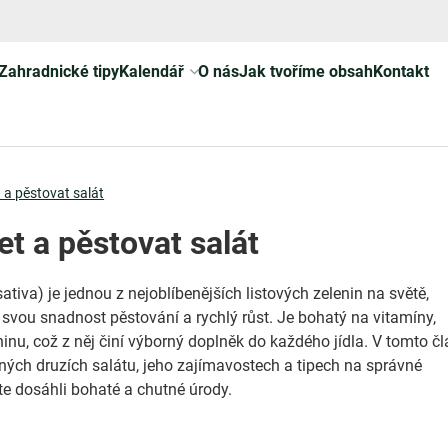
Zahradnické tipy
Kalendář
O nás
Jak tvoříme obsah
Kontakt
 a pěstovat salát
et a pěstovat salát
ativa) je jednou z nejoblíbenějších listových zelenin na světě,
svou snadnost pěstování a rychlý růst. Je bohatý na vitamíny,
ninu, což z něj činí výborný doplněk do každého jídla. V tomto č
zných druzích salátu, jeho zajímavostech a tipech na správné
te dosáhli bohaté a chutné úrody.