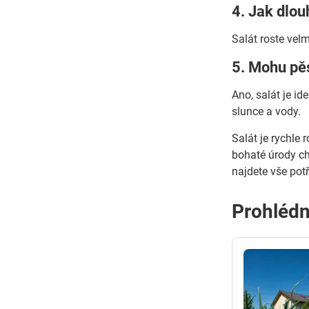
4. Jak dlou
Salát roste vel
5. Mohu pěs
Ano, salát je id
slunce a vody.
Salát je rychle 
bohaté úrody ch
najdete vše pot
Prohlédn