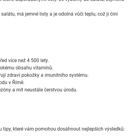
látu, má jemné listy a je odolná vůči teplu, což ji činí
ed více než 4 500 lety.
ysokému obsahu vitamínů.
orují zdraví pokožky a imunitního systému.
odu v Římě.
ezóny a mít neustále čerstvou úrodu.
ou tipy, které vám pomohou dosáhnout nejlepších výsledků: