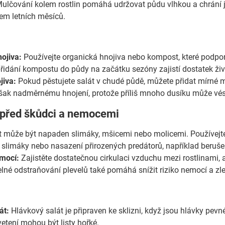
ulčování kolem rostlin pomáhá udržovat půdu vlhkou a chrání j
m letních měsíců.
ojiva:
Používejte organická hnojiva nebo kompost, které podporu
přidání kompostu do půdy na začátku sezóny zajistí dostatek živi
jiva:
Pokud pěstujete salát v chudé půdě, můžete přidat mírné mn
šak nadměrnému hnojení, protože příliš mnoho dusíku může vést
 před škůdci a nemocemi
 může být napaden slimáky, mšicemi nebo molicemi. Používejte 
a slimáky nebo nasazení přirozených predátorů, například beruše
mocí:
Zajistěte dostatečnou cirkulaci vzduchu mezi rostlinami, a
lné odstraňování plevelů také pomáhá snížit riziko nemocí a zlep
át:
Hlávkový salát je připraven ke sklizni, když jsou hlávky pevn
etení mohou být listy hořké.