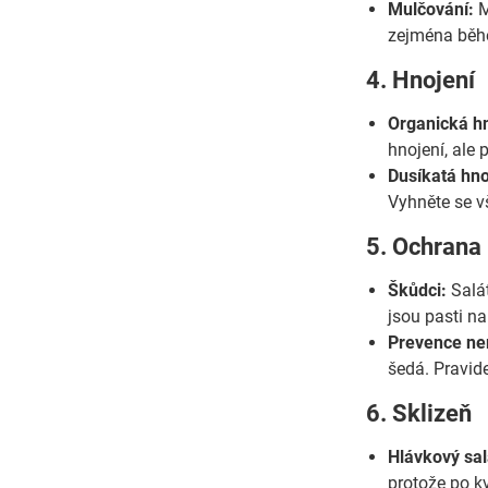
Mulčování:
M
zejména běhe
4. Hnojení
Organická hn
hnojení, ale 
Dusíkatá hno
Vyhněte se v
5. Ochrana
Škůdci:
Salát
jsou pasti n
Prevence ne
šedá. Pravide
6. Sklizeň
Hlávkový sal
protože po kv