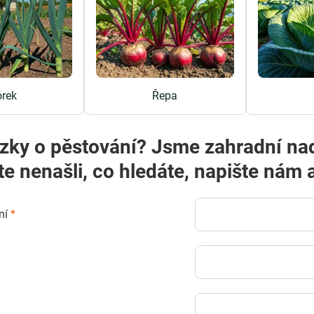
rek
Řepa
zky o pěstování? Jsme zahradní na
te nenašli, co hledáte, napište ná
ní
*