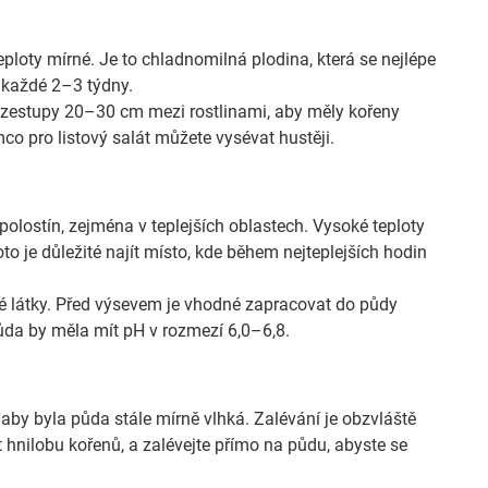
eploty mírné. Je to chladnomilná plodina, která se nejlépe
 každé 2–3 týdny.
ozestupy 20–30 cm mezi rostlinami, aby měly kořeny
mco pro listový salát můžete vysévat hustěji.
 polostín, zejména v teplejších oblastech. Vysoké teploty
to je důležité najít místo, kde během nejteplejších hodin
 látky. Před výsevem je vhodné zapracovat do půdy
půda by měla mít pH v rozmezí 6,0–6,8.
aby byla půda stále mírně vlhká. Zalévání je obzvláště
hnilobu kořenů, a zalévejte přímo na půdu, abyste se