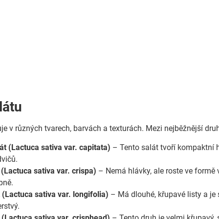
látu
je v různých tvarech, barvách a texturách. Mezi nejběžnější druh
t (Lactuca sativa var. capitata)
– Tento salát tvoří kompaktní h
dvičů.
 (Lactuca sativa var. crispa)
– Nemá hlávky, ale roste ve formě 
pně.
(Lactuca sativa var. longifolia)
– Má dlouhé, křupavé listy a je 
erstvý.
 (Lactuca sativa var. crisphead)
– Tento druh je velmi křupavý, 