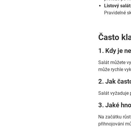
Listový salát
Pravidelné sk
Často kl
1. Kdy je n
Salát můžete vy
může rychle vyk
2. Jak čast
Salát vyžaduje 
3. Jaké hnoj
Na začátku růstu
přihnojování můž