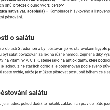
h dnů, protože dlouho vydrží čerstvý.
tuca sativa var. acephala)
– Kombinace hlávkového a listového sa
etní pěstování.
sti o salátu
 z oblasti Středomoří a byl pěstován již ve starověkém Egyptě př
u byl salát považován za lék na různé nemoci, zejména díky v
tý na vitamíny A, C a K, stejně jako na antioxidanty, které podp
 je jednou z nejstarších odrůd a je pojmenován podle svého pův
tů roste rychle, takže je můžete pěstovat postupně během celé s
pěstování salátu
u je snadné, pokud dodržíte několik základních pravidel. Zde js