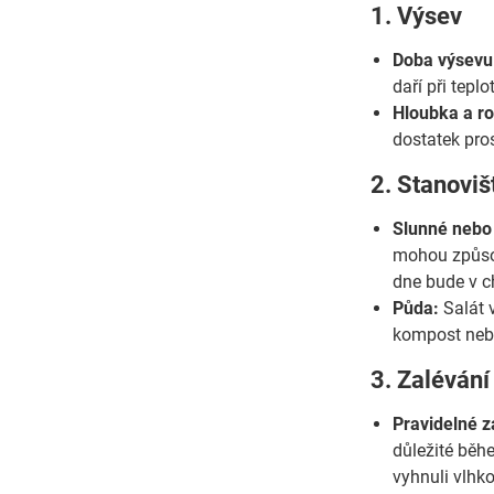
1. Výsev
Doba výsevu
daří při tep
Hloubka a r
dostatek pros
2. Stanoviš
Slunné nebo 
mohou způsobi
dne bude v c
Půda:
Salát 
kompost nebo
3. Zalévání
Pravidelné z
důležité běh
vyhnuli vlhk