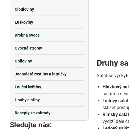
Cibuloviny
Luskoviny
Drobná ovoce
Ovocné stromy
Druhy sa
Obiloviny
Jednoleté rostliny a letničky
Salát se vyskytu
Hlávkový salá
Louční květiny
salátů a sen
Houby a hřiby
Listový salát
sklízet postu
Recepty ze zahrady
Římský salát 
vydrží déle č
Sledujte nás:
Ledový salát