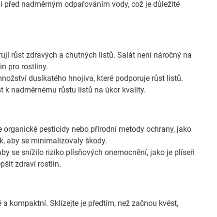
i před nadměrným odpařováním vody, což je důležité
jí růst zdravých a chutných listů. Salát není náročný na
n pro rostliny.
ožství dusíkatého hnojiva, které podporuje růst listů.
 k nadměrnému růstu listů na úkor kvality.
organické pesticidy nebo přírodní metody ochrany, jako
k, aby se minimalizovaly škody.
by se snížilo riziko plísňových onemocnění, jako je plíseň
šit zdraví rostlin.
é a kompaktní. Sklízejte je předtím, než začnou kvést,