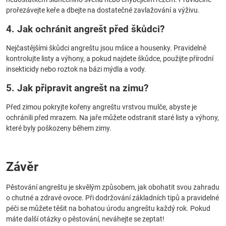
prořezávejte keře a dbejte na dostatečné zavlažování a výživu.
4. Jak ochránit angrešt před škůdci?
Nejčastějšími škůdci angreštu jsou mšice a housenky. Pravidelně
kontrolujte listy a výhony, a pokud najdete škůdce, použijte přírodní
insekticidy nebo roztok na bázi mýdla a vody.
5. Jak připravit angrešt na zimu?
Před zimou pokryjte kořeny angreštu vrstvou mulče, abyste je
ochránili před mrazem. Na jaře můžete odstranit staré listy a výhony,
které byly poškozeny během zimy.
Závěr
Pěstování angreštu je skvělým způsobem, jak obohatit svou zahradu
o chutné a zdravé ovoce. Při dodržování základních tipů a pravidelné
péči se můžete těšit na bohatou úrodu angreštu každý rok. Pokud
máte další otázky o pěstování, neváhejte se zeptat!