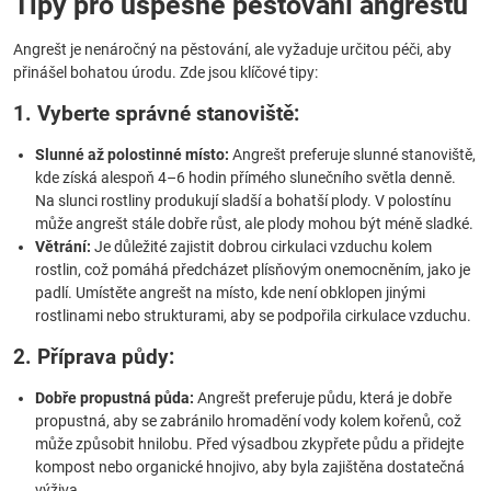
Tipy pro úspěšné pěstování angreštu
Angrešt je nenáročný na pěstování, ale vyžaduje určitou péči, aby
přinášel bohatou úrodu. Zde jsou klíčové tipy:
1. Vyberte správné stanoviště:
Slunné až polostinné místo:
Angrešt preferuje slunné stanoviště,
kde získá alespoň 4–6 hodin přímého slunečního světla denně.
Na slunci rostliny produkují sladší a bohatší plody. V polostínu
může angrešt stále dobře růst, ale plody mohou být méně sladké.
Větrání:
Je důležité zajistit dobrou cirkulaci vzduchu kolem
rostlin, což pomáhá předcházet plísňovým onemocněním, jako je
padlí. Umístěte angrešt na místo, kde není obklopen jinými
rostlinami nebo strukturami, aby se podpořila cirkulace vzduchu.
2. Příprava půdy:
Dobře propustná půda:
Angrešt preferuje půdu, která je dobře
propustná, aby se zabránilo hromadění vody kolem kořenů, což
může způsobit hnilobu. Před výsadbou zkypřete půdu a přidejte
kompost nebo organické hnojivo, aby byla zajištěna dostatečná
výživa.