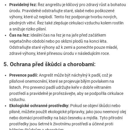
Pravidelný řez:
Řez angreštu je klíčový pro zdravý růst a bohatou
úrodu. Pravidelně odstraňujte staré, slabé nebo poškozené
výhony, které už neplodí. Tento řez podporuje tvorbu nových,
plodných větví. Řez také zlepšuje cirkulaci vzduchu kolem rostlin
a snižuje riziko plísní.
Čas na řez:
Ideální čas na řez je na jaře před začátkem
vegetačního období nebo po sklizni plodů na konci léta.
Odstraňujte staré výhony až k zemi a ponechte pouze mladé,
zdravé výhony, které přinesou úrodu v následujícím roce.
5. Ochrana před škůdci a chorobami:
Prevence padlí:
Angrešt může být náchylný k padlí, což je
plísňové onemocnění, které se projevuje bílým povlakem na
listech. Pro prevenci padlí udržujte keře v dobře větraném
prostředí a pravidelně je prořezávejte, aby se podpořila cirkulace
vzduchu.
Ekologické ochranné prostředky:
Pokud se objeví škůdci nebo
plísně, můžete použít ekologické přípravky, jako jsou neemový olej
nebo domácí prostředky na bázi česneku a mýdla. Tyto přírodní
prostředky jsou šetrné k životnímu prostředí a účinné proti