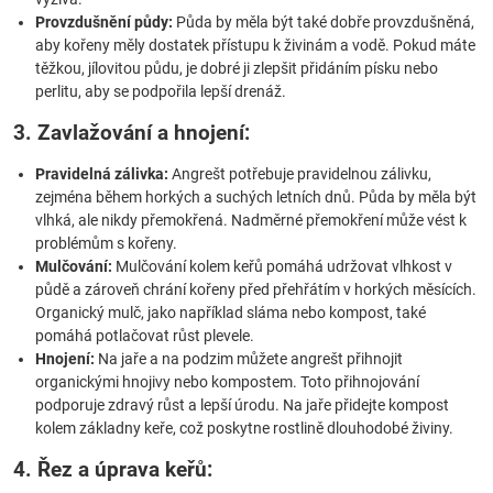
Provzdušnění půdy:
Půda by měla být také dobře provzdušněná,
aby kořeny měly dostatek přístupu k živinám a vodě. Pokud máte
těžkou, jílovitou půdu, je dobré ji zlepšit přidáním písku nebo
perlitu, aby se podpořila lepší drenáž.
3. Zavlažování a hnojení:
Pravidelná zálivka:
Angrešt potřebuje pravidelnou zálivku,
zejména během horkých a suchých letních dnů. Půda by měla být
vlhká, ale nikdy přemokřená. Nadměrné přemokření může vést k
problémům s kořeny.
Mulčování:
Mulčování kolem keřů pomáhá udržovat vlhkost v
půdě a zároveň chrání kořeny před přehřátím v horkých měsících.
Organický mulč, jako například sláma nebo kompost, také
pomáhá potlačovat růst plevele.
Hnojení:
Na jaře a na podzim můžete angrešt přihnojit
organickými hnojivy nebo kompostem. Toto přihnojování
podporuje zdravý růst a lepší úrodu. Na jaře přidejte kompost
kolem základny keře, což poskytne rostlině dlouhodobé živiny.
4. Řez a úprava keřů: