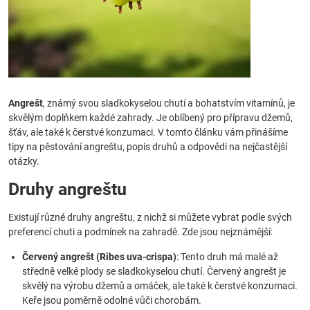
Angrešt
, známý svou sladkokyselou chutí a bohatstvím vitamínů, je
skvělým doplňkem každé zahrady. Je oblíbený pro přípravu džemů,
šťáv, ale také k čerstvé konzumaci. V tomto článku vám přinášíme
tipy na pěstování angreštu, popis druhů a odpovědi na nejčastější
otázky.
Druhy angreštu
Existují různé druhy angreštu, z nichž si můžete vybrat podle svých
preferencí chuti a podmínek na zahradě. Zde jsou nejznámější:
Červený angrešt (Ribes uva-crispa)
: Tento druh má malé až
středně velké plody se sladkokyselou chutí. Červený angrešt je
skvělý na výrobu džemů a omáček, ale také k čerstvé konzumaci.
Keře jsou poměrně odolné vůči chorobám.