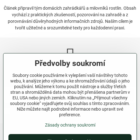
Článek připravil tým domácích zahrádkářů a milovníků rostlin. Obsah
vychází z praktických zkušeností, pozorování na zahradě a z
porovnávání důvěryhodných informačních zdrojů. Naším cílem je
tvořit užitečné a srozumitelné texty pro každodenní praxi.
Předvolby soukromí
Newsletter
Soubory cookie používáme k vylepšení vaší návštěvy tohoto
Odebírat naše novinky:
webu, k analýze jeho výkonu a ke shromažďování údajů o jeho
používání. Můžeme k tomu použít nástroje a služby třetích
stran a shromážděná data mohou být přenášena partnerům v
Odebírat
EU, USA nebo jiných zemích. Kliknutím na „Přijmout všechny
soubory cookie“ vyjadřujete svůj souhlas s tímto zpracováním.
Níže můžete najít podrobné informace nebo upravit své
Chci se přihlásit k odběru novinek e-mailem.
preference.
Zásady ochrany soukromí