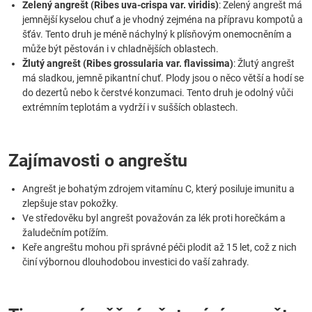
Zelený angrešt (Ribes uva-crispa var. viridis)
: Zelený angrešt má
jemnější kyselou chuť a je vhodný zejména na přípravu kompotů a
šťáv. Tento druh je méně náchylný k plísňovým onemocněním a
může být pěstován i v chladnějších oblastech.
Žlutý angrešt (Ribes grossularia var. flavissima)
: Žlutý angrešt
má sladkou, jemně pikantní chuť. Plody jsou o něco větší a hodí se
do dezertů nebo k čerstvé konzumaci. Tento druh je odolný vůči
extrémním teplotám a vydrží i v sušších oblastech.
Zajímavosti o angreštu
Angrešt je bohatým zdrojem vitamínu C, který posiluje imunitu a
zlepšuje stav pokožky.
Ve středověku byl angrešt považován za lék proti horečkám a
žaludečním potížím.
Keře angreštu mohou při správné péči plodit až 15 let, což z nich
činí výbornou dlouhodobou investici do vaší zahrady.