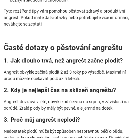
běžným škůdcům a chorobám.
Tyto rozšířené tipy vám pomohou pěstovat zdravý a produktivní
angrešt. Pokud máte další otázky nebo potřebujete více informací,
neváhejte se zeptat!
Časté dotazy o pěstování angreštu
1. Jak dlouho trvá, než angrešt začne plodit?
Angrešt obvykle začíná plodit 2 až 3 roky po výsadbě. Maximální
úrodu můžete očekávat po 4 až 5 letech.
2. Kdy je nejlepší čas na sklizeň angreštu?
Angrešt dozrává v létě, obvykle od června do srpna, v závislosti na
odrůdě. Zralé plody by měly být pevné, ale jemné na dotek.
3. Proč můj angrešt neplodí?
Nedostatek plodů může být způsoben nesprávnou péčí o půdu,
nedostatkem slunečního světla nebo chybějícím řezem. Pravidelně