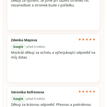
Děkuji za ujištění, že jsme při sázení stromku nic
nezanedbali a stromek bude v pořádku.
★★★★★
Zdenka Mayova
Google
•
před 6 měsíci
Mockrát děkuji za ochotu a vyčerpávající odpověď na
můj dotaz.
★★★★★
Veronika Kofronova
Google
•
před 9 měsíci
Děkuji za krásnou odpověď. Přesnou a podrobnou