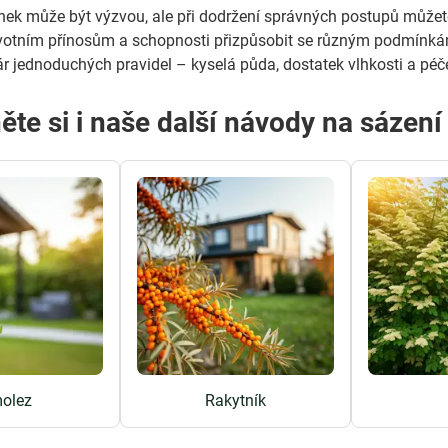
nek může být výzvou, ale při dodržení správných postupů může
avotním přínosům a schopnosti přizpůsobit se různým podmínká
 jednoduchých pravidel – kyselá půda, dostatek vlhkosti a péč
ěte si i naše další návody na sázen
olez
Rakytník