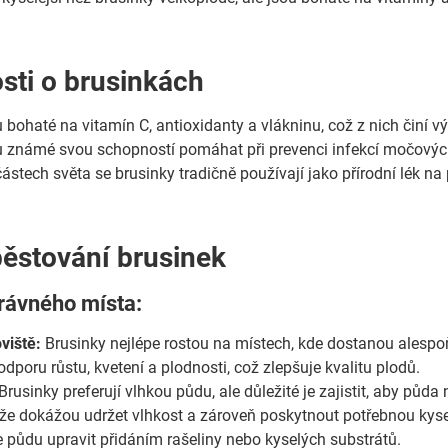
sti o brusinkách
 bohaté na vitamín C, antioxidanty a vlákninu, což z nich činí 
u známé svou schopností pomáhat při prevenci infekcí močový
částech světa se brusinky tradičně používají jako přírodní lék n
pěstování brusinek
rávného místa:
viště:
Brusinky nejlépe rostou na místech, kde dostanou alespoň
odporu růstu, kvetení a plodnosti, což zlepšuje kvalitu plodů.
Brusinky preferují vlhkou půdu, ale důležité je zajistit, aby pů
tože dokážou udržet vlhkost a zároveň poskytnout potřebnou ky
 půdu upravit přidáním rašeliny nebo kyselých substrátů.