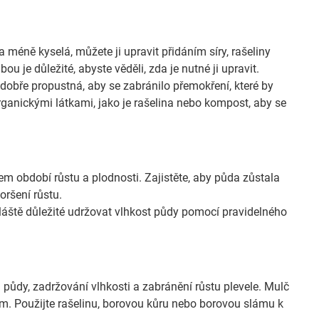
 méně kyselá, můžete ji upravit přidáním síry, rašeliny
 je důležité, abyste věděli, zda je nutné ji upravit.
 dobře propustná, aby se zabránilo přemokření, které by
rganickými látkami, jako je rašelina nebo kompost, aby se
m období růstu a plodnosti. Zajistěte, aby půda zůstala
oršení růstu.
áště důležité udržovat vlhkost půdy pomocí pravidelného
 půdy, zadržování vlhkosti a zabránění růstu plevele. Mulč
m. Použijte rašelinu, borovou kůru nebo borovou slámu k