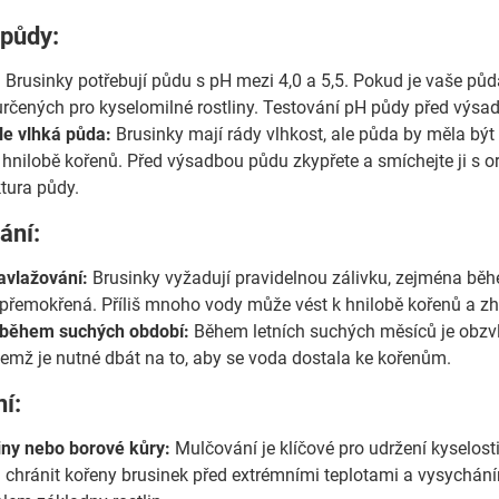
 půdy:
:
Brusinky potřebují půdu s pH mezi 4,0 a 5,5. Pokud je vaše půda
rčených pro kyselomilné rostliny. Testování pH půdy před výsadbou
le vlhká půda:
Brusinky mají rády vlhkost, ale půda by měla být
 hnilobě kořenů. Před výsadbou půdu zkypřete a smíchejte ji s o
ktura půdy.
ání:
avlažování:
Brusinky vyžadují pravidelnou zálivku, zejména běhe
e přemokřená. Příliš mnoho vody může vést k hnilobě kořenů a zh
 během suchých období:
Během letních suchých měsíců je obzvl
ičemž je nutné dbát na to, aby se voda dostala ke kořenům.
í:
liny nebo borové kůry:
Mulčování je klíčové pro udržení kyselosti
chránit kořeny brusinek před extrémními teplotami a vysychání