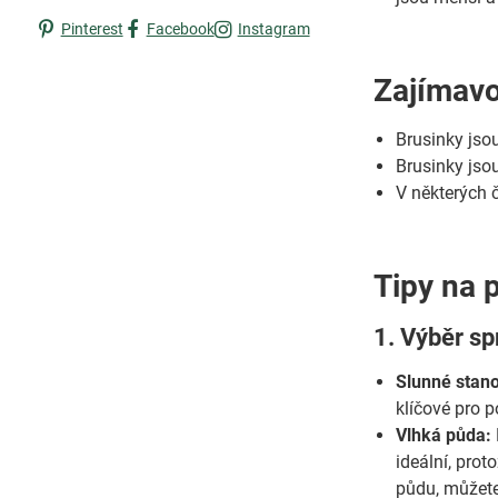
Pinterest
Facebook
Instagram
Zajímavo
Brusinky jsou
Brusinky jso
V některých 
Tipy na 
1. Výběr sp
Slunné stano
klíčové pro p
Vlhká půda:
ideální, pro
půdu, můžete