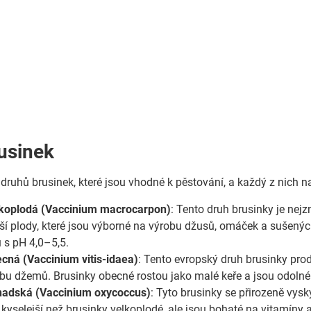
usinek
 druhů brusinek, které jsou vhodné k pěstování, a každý z nich na
lkoplodá (Vaccinium macrocarpon)
: Tento druh brusinky je nej
ší plody, které jsou výborné na výrobu džusů, omáček a sušených
 s pH 4,0–5,5.
cná (Vaccinium vitis-idaea)
: Tento evropský druh brusinky pro
bu džemů. Brusinky obecné rostou jako malé keře a jsou odolné
nadská (Vaccinium oxycoccus)
: Tyto brusinky se přirozeně vysk
kyselejší než brusinky velkoplodé, ale jsou bohaté na vitamíny a