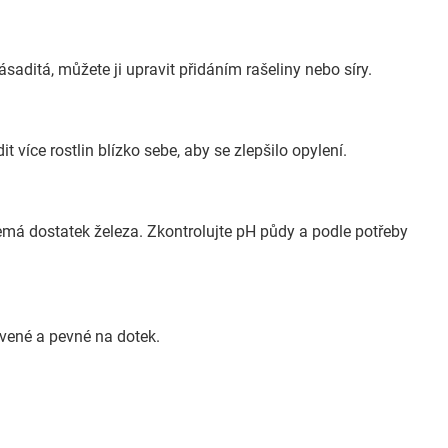
saditá, můžete ji upravit přidáním rašeliny nebo síry.
 více rostlin blízko sebe, aby se zlepšilo opylení.
nemá dostatek železa. Zkontrolujte pH půdy a podle potřeby
rvené a pevné na dotek.