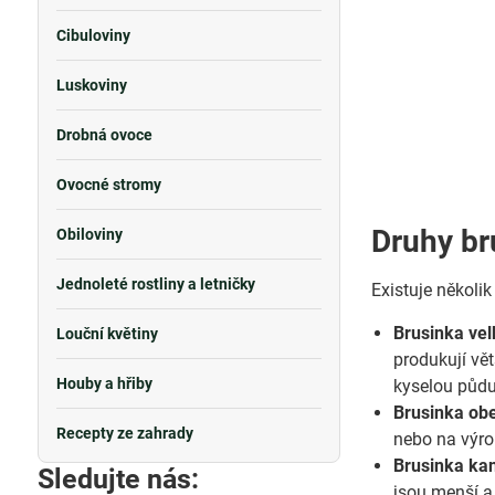
Cibuloviny
Luskoviny
Drobná ovoce
Ovocné stromy
Druhy br
Obiloviny
Jednoleté rostliny a letničky
Existuje několik
Brusinka ve
Louční květiny
produkují vět
Houby a hřiby
kyselou půdu
Brusinka obe
Recepty ze zahrady
nebo na výro
Brusinka ka
Sledujte nás:
jsou menší a 