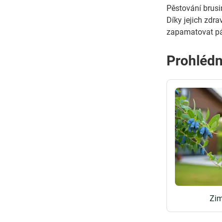
Pěstování brusi
Díky jejich zdr
zapamatovat pár
Prohlédn
Zim