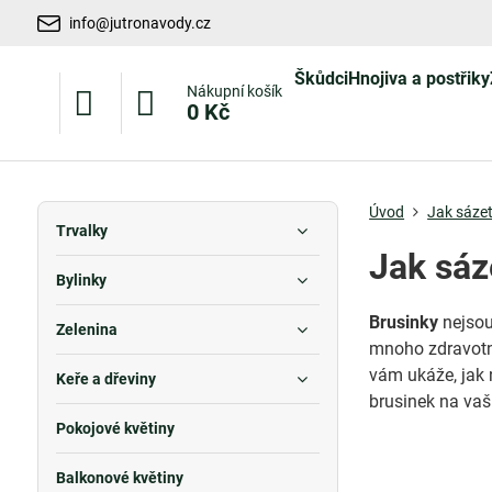
info@jutronavody.cz
Škůdci
Hnojiva a postřiky
Nákupní košík
0 Kč
Úvod
Jak sázet
Trvalky
Jak sáz
Bylinky
Brusinky
nejsou
Zelenina
mnoho zdravotní
vám ukáže, jak 
Keře a dřeviny
brusinek na vaš
Pokojové květiny
Balkonové květiny