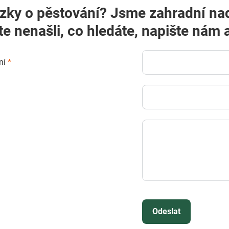
zky o pěstování? Jsme zahradní na
te nenašli, co hledáte, napište ná
ní
*
Odeslat