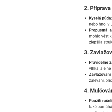
2. Příprava
Kyselá půda
nebo hnojiv u
Propustná, a
mohlo vést k
zlepšila stru
3. Zavlažov
Pravidelné z
vlhká, ale n
Zavlažování
zalévání, př
4. Mulčován
Použití raše
také pomáhá 