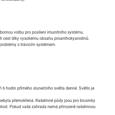
výbornou volbu pro posílení imunitního systému.
ch cest díky vysokému obsahu proanthokyanidinů.
a problémy s trávicím systémem.
 6 hodin přímého slunečního světla denně. Světlo je
da nebyla přemokřená. Rašelinné půdy jsou pro brusinky
selost. Pokud vaše zahrada nemá přirozeně rašelinnou