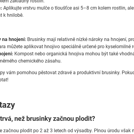
lem základny rostlin.
:
Aplikujte vrstvu mulče o tloušťce asi 5–8 cm kolem rostlin, al
t k hnilobě.
 na hnojení:
Brusinky mají relativně nízké nároky na hnojení, p
ara můžete aplikovat hnojivo speciálně určené pro kyselomilné r
ojení:
Kompost nebo organická hnojiva mohou být také vhodná, 
dměrného chemického zásahu.
tipy vám pomohou pěstovat zdravé a produktivní brusinky. Pokud
ptat!
tazy
trvá, než brusinky začnou plodit?
e začnou plodit po 2 až 3 letech od výsadby. Plnou úrodu však 