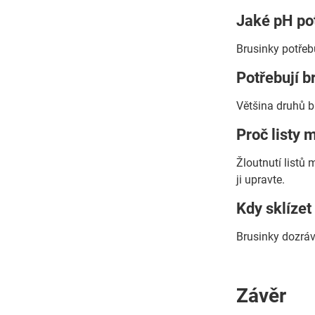
Jaké pH po
Brusinky potřebu
Potřebují b
Většina druhů br
Proč listy 
Žloutnutí listů
ji upravte.
Kdy sklízet
Brusinky dozráva
Závěr