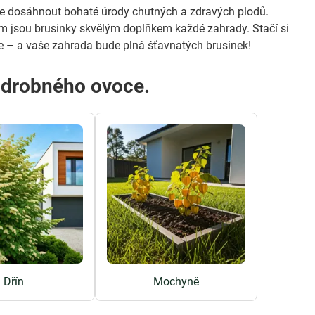
te dosáhnout bohaté úrody chutných a zdravých plodů.
m jsou brusinky skvělým doplňkem každé zahrady. Stačí si
e – a vaše zahrada bude plná šťavnatých brusinek!
í drobného ovoce.
Dřín
Mochyně