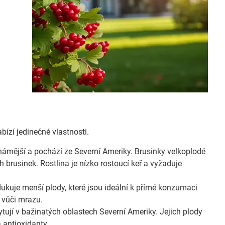
bízí jedinečné vlastnosti.
známější a pochází ze Severní Ameriky. Brusinky velkoplodé
 brusinek. Rostlina je nízko rostoucí keř a vyžaduje
dukuje menší plody, které jsou ideální k přímé konzumaci
 vůči mrazu.
ytují v bažinatých oblastech Severní Ameriky. Jejich plody
 antioxidanty.