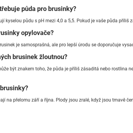
třebuje půda pro brusinky?
jí kyselou půdu s pH mezi 4,0 a 5,5. Pokud je vaše půda příliš zá
rusinky opylovače?
usinek je samosprašná, ale pro lepší úrodu se doporučuje vysadit
mých brusinek žloutnou?
 může být znakem toho, že půda je příliš zásaditá nebo rostlina 
 brusinky?
jí na přelomu září a října. Plody jsou zralé, když jsou tmavě če