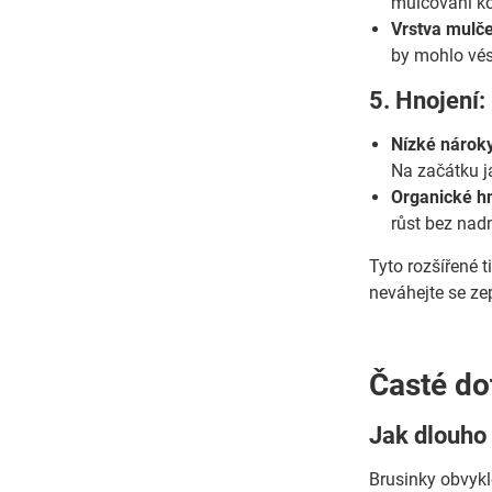
mulčování ko
Vrstva mulče
by mohlo vés
5. Hnojení:
Nízké nároky
Na začátku j
Organické hn
růst bez na
Tyto rozšířené 
neváhejte se ze
Časté do
Jak dlouho 
Brusinky obvykl