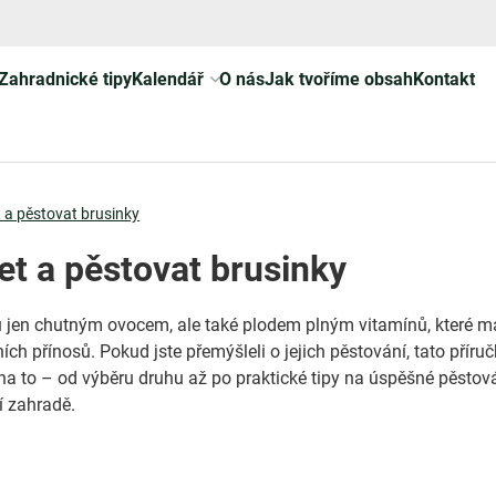
Zahradnické tipy
Kalendář
O nás
Jak tvoříme obsah
Kontakt
 a pěstovat brusinky
et a pěstovat brusinky
 jen chutným ovocem, ale také plodem plným vitamínů, které ma
ch přínosů. Pokud jste přemýšleli o jejich pěstování, tato příru
na to – od výběru druhu až po praktické tipy na úspěšné pěstov
í zahradě.