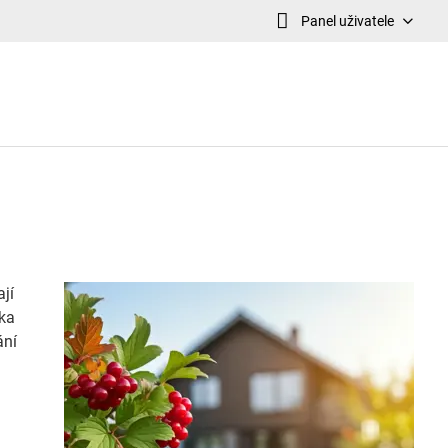
Panel uživatele
jí
čka
ání