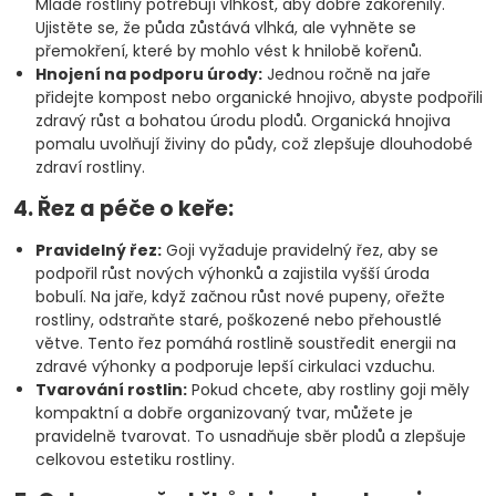
Mladé rostliny potřebují vlhkost, aby dobře zakořenily.
Ujistěte se, že půda zůstává vlhká, ale vyhněte se
přemokření, které by mohlo vést k hnilobě kořenů.
Hnojení na podporu úrody:
Jednou ročně na jaře
přidejte kompost nebo organické hnojivo, abyste podpořili
zdravý růst a bohatou úrodu plodů. Organická hnojiva
pomalu uvolňují živiny do půdy, což zlepšuje dlouhodobé
zdraví rostliny.
4. Řez a péče o keře:
Pravidelný řez:
Goji vyžaduje pravidelný řez, aby se
podpořil růst nových výhonků a zajistila vyšší úroda
bobulí. Na jaře, když začnou růst nové pupeny, ořežte
rostliny, odstraňte staré, poškozené nebo přehoustlé
větve. Tento řez pomáhá rostlině soustředit energii na
zdravé výhonky a podporuje lepší cirkulaci vzduchu.
Tvarování rostlin:
Pokud chcete, aby rostliny goji měly
kompaktní a dobře organizovaný tvar, můžete je
pravidelně tvarovat. To usnadňuje sběr plodů a zlepšuje
celkovou estetiku rostliny.