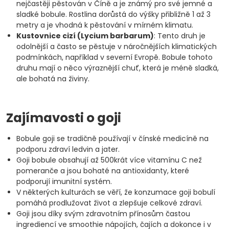
nejčastěji pěstován v Číně a je známý pro své jemné a
sladké bobule. Rostlina dorůstá do výšky přibližně 1 až 3
metry a je vhodná k pěstování v mírném klimatu.
Kustovnice cizí (Lycium barbarum)
: Tento druh je
odolnější a často se pěstuje v náročnějších klimatických
podmínkách, například v severní Evropě. Bobule tohoto
druhu mají o něco výraznější chuť, která je méně sladká,
ale bohatá na živiny.
Zajímavosti o goji
Bobule goji se tradičně používají v čínské medicíně na
podporu zdraví ledvin a jater.
Goji bobule obsahují až 500krát více vitamínu C než
pomeranče a jsou bohaté na antioxidanty, které
podporují imunitní systém.
V některých kulturách se věří, že konzumace goji bobulí
pomáhá prodlužovat život a zlepšuje celkové zdraví.
Goji jsou díky svým zdravotním přínosům častou
ingrediencí ve smoothie nápojích, čajích a dokonce i v