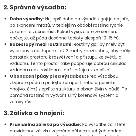
2. Správná výsadba:
Doba výsadby:
Nejlepší doba na výsadbu goji je na jaře,
po skončení mrazů. V teplejším období rostlina rychle
zakoření a začne růst. Pokud vysazujete ze semen,
počkejte, až půda dosáhne teploty alespoň 10–15 °C.
Rozestupy mezi rostlinami:
Rostliny goji by měly být
vysazeny s odstupem 1 až 2 metry mezi sebou, aby měly
dostatek prostoru k rozvětvení a přístupu ke světlu a
vzduchu. Tento prostor také podporuje dobrou cirkulaci
vzduchu mezi rostlinami, což snižuje riziko plísní.
Obohacení půdy před výsadbou:
Před výsadbou
zkypřete půdu a přidejte kompost nebo organické
hnojivo, čímž zlepšíte strukturu a obsah živin v půdě. To
pomáhá rostlinám vytvořit silný kořenový systém a
zdravý růst.
3. Zálivka a hnojení:
Pravidelná zálivka po výsadbě:
Po výsadbě zajistěte
pravidelnou zálivku, zejména během suchých období.