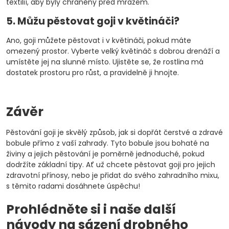
textilií, aby byly chráněny před mrazem.
5. Můžu pěstovat goji v květináči?
Ano, goji můžete pěstovat i v květináči, pokud máte
omezený prostor. Vyberte velký květináč s dobrou drenáží a
umístěte jej na slunné místo. Ujistěte se, že rostlina má
dostatek prostoru pro růst, a pravidelně ji hnojte.
Závěr
Pěstování goji je skvělý způsob, jak si dopřát čerstvé a zdravé
bobule přímo z vaší zahrady. Tyto bobule jsou bohaté na
živiny a jejich pěstování je poměrně jednoduché, pokud
dodržíte základní tipy. Ať už chcete pěstovat goji pro jejich
zdravotní přínosy, nebo je přidat do svého zahradního mixu,
s těmito radami dosáhnete úspěchu!
Prohlédněte si i naše další
návody na sázení drobného