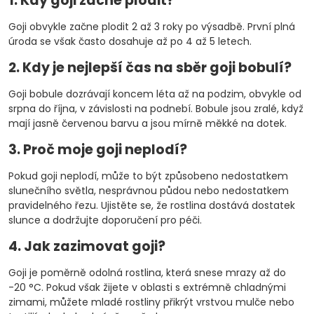
1. Kdy goji začne plodit?
Goji obvykle začne plodit 2 až 3 roky po výsadbě. První plná
úroda se však často dosahuje až po 4 až 5 letech.
2. Kdy je nejlepší čas na sběr goji bobulí?
Goji bobule dozrávají koncem léta až na podzim, obvykle od
srpna do října, v závislosti na podnebí. Bobule jsou zralé, když
mají jasně červenou barvu a jsou mírně měkké na dotek.
3. Proč moje goji neplodí?
Pokud goji neplodí, může to být způsobeno nedostatkem
slunečního světla, nesprávnou půdou nebo nedostatkem
pravidelného řezu. Ujistěte se, že rostlina dostává dostatek
slunce a dodržujte doporučení pro péči.
4. Jak zazimovat goji?
Goji je poměrně odolná rostlina, která snese mrazy až do
-20 °C. Pokud však žijete v oblasti s extrémně chladnými
zimami, můžete mladé rostliny přikrýt vrstvou mulče nebo