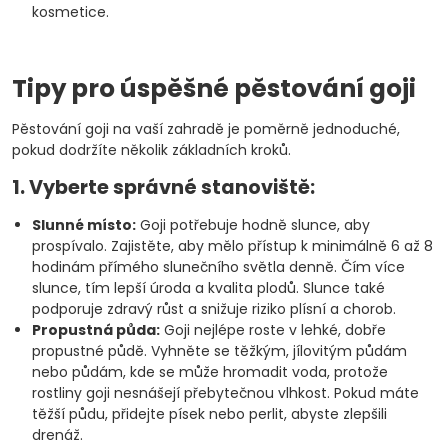
kosmetice.
Tipy pro úspěšné pěstování goji
Pěstování goji na vaší zahradě je poměrně jednoduché,
pokud dodržíte několik základních kroků.
1. Vyberte správné stanoviště:
Slunné místo:
Goji potřebuje hodně slunce, aby
prospívalo. Zajistěte, aby mělo přístup k minimálně 6 až 8
hodinám přímého slunečního světla denně. Čím více
slunce, tím lepší úroda a kvalita plodů. Slunce také
podporuje zdravý růst a snižuje riziko plísní a chorob.
Propustná půda:
Goji nejlépe roste v lehké, dobře
propustné půdě. Vyhněte se těžkým, jílovitým půdám
nebo půdám, kde se může hromadit voda, protože
rostliny goji nesnášejí přebytečnou vlhkost. Pokud máte
těžší půdu, přidejte písek nebo perlit, abyste zlepšili
drenáž.