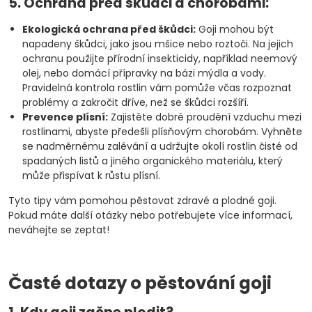
5. Ochrana před škůdci a chorobami:
Ekologická ochrana před škůdci:
Goji mohou být
napadeny škůdci, jako jsou mšice nebo roztoči. Na jejich
ochranu použijte přírodní insekticidy, například neemový
olej, nebo domácí přípravky na bázi mýdla a vody.
Pravidelná kontrola rostlin vám pomůže včas rozpoznat
problémy a zakročit dříve, než se škůdci rozšíří.
Prevence plísní:
Zajistěte dobré proudění vzduchu mezi
rostlinami, abyste předešli plísňovým chorobám. Vyhněte
se nadměrnému zalévání a udržujte okolí rostlin čisté od
spadaných listů a jiného organického materiálu, který
může přispívat k růstu plísní.
Tyto tipy vám pomohou pěstovat zdravé a plodné goji.
Pokud máte další otázky nebo potřebujete více informací,
neváhejte se zeptat!
Časté dotazy o pěstování goji