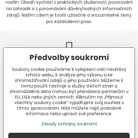
rostlin. Obsah vychází z praktických zkušeností, pozorování
na zahradě a z porovnávání důvěryhodných informačních
zdrojů. Naším cílem je tvořit užitečné a srozumitelné texty
pro každodenní praxi.
Předvolby soukromí
Newsletter
Soubory cookie používáme k vylepšení vaší návštěvy
Odebírat naše novinky:
tohoto webu, k analýze jeho výkonu a ke
shromažďování údajů o jeho používání. Můžeme k
tomu použít nástroje a služby třetích stran a
Odebírat
shromážděná data mohou být přenášena partnerům v
EU, USA nebo jiných zemích. Kliknutím na „Přijmout
všechny soubory cookie“ vyjadřujete svůj souhlas s
Chci se přihlásit k odběru novinek e-mailem.
tímto zpracováním. Níže můžete najít podrobné
informace nebo upravit své preference.
Zásady ochrany soukromí