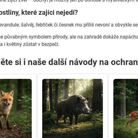
rostliny, které zajíci nejedí?
evandule, šalvěj, řebříček či česnek mu příliš nevoní a obvykle s
sice půvabným symbolem přírody, ale na zahradě dokáže napácha
 i květiny zůstat v bezpečí.
ěte si i naše další návody na ochra