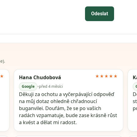
Odeslat
e).
★
★★★★★
Hana Chudobová
K
Google
•
před 4 měsíci
Děkuji za ochotu a vyčerpávající odpověď
Dě
na můj dotaz ohledně chřadnoucí
s
buganvilei. Doufám, že se po vašich
p
radách vzpamatuje, bude zase krásně růst
a kvést a dělat mi radost.