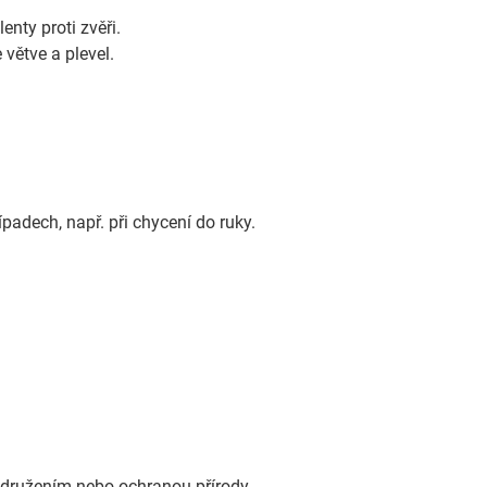
enty proti zvěři.
 větve a plevel.
padech, např. při chycení do ruky.
 sdružením nebo ochranou přírody.