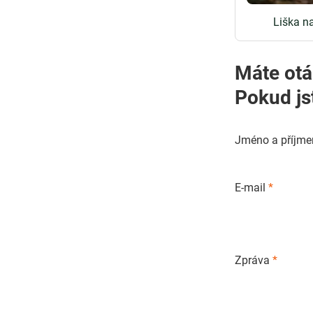
Liška n
Máte otá
Pokud js
Jméno a příjme
E-mail
*
Zpráva
*