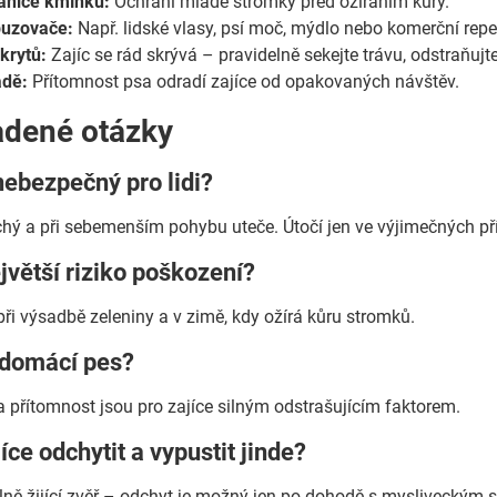
ániče kmínků:
Ochrání mladé stromky před ožíráním kůry.
uzovače:
Např. lidské vlasy, psí moč, mýdlo nebo komerční repel
krytů:
Zajíc se rád skrývá – pravidelně sekejte trávu, odstraňujte
adě:
Přítomnost psa odradí zajíce od opakovaných návštěv.
adené otázky
 nebezpečný pro lidi?
achý a při sebemenším pohybu uteče. Útočí jen ve výjimečných pří
ejvětší riziko poškození?
 při výsadbě zeleniny a v zimě, kdy ožírá kůru stromků.
domácí pes?
a přítomnost jsou pro zajíce silným odstrašujícím faktorem.
íce odchytit a vypustit jinde?
volně žijící zvěř – odchyt je možný jen po dohodě s mysliveckým