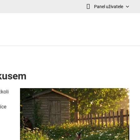
Panel uživatele
 okusem
čkoli
íce