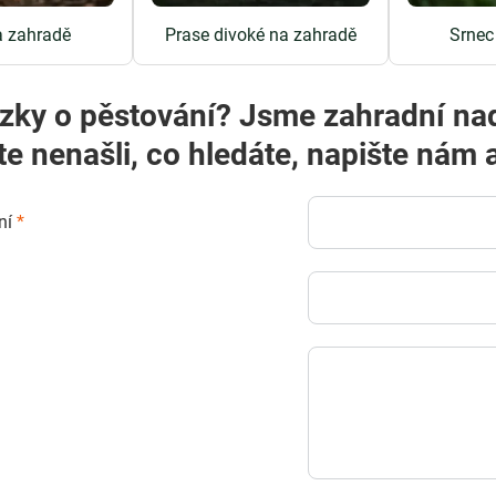
a zahradě
Prase divoké na zahradě
Srnec
zky o pěstování? Jsme zahradní na
te nenašli, co hledáte, napište ná
ní
*