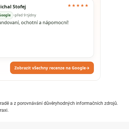
★★★★★
ichal Stofej
Google
•
před 9 týdny
undovaní, ochotní a nápomocní!
Zobrazit všechny recenze na Google
→
ahradě a z porovnávání důvěryhodných informačních zdrojů.
raxi.