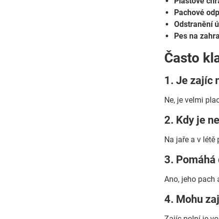
Plastové chr
Pachové odp
Odstranění ú
Pes na zahr
Často kl
1. Je zajíc
Ne, je velmi pl
2. Kdy je n
Na jaře a v létě
3. Pomáhá 
Ano, jeho pach 
4. Mohu zaj
Zajíc polní je 