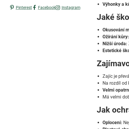
Výhonky a k
Pinterest
Facebook
Instagram
Jaké ško
Okusování ml
Ožírání kůry
Nižší úroda:
Estetické šk
Zajímavo
Zajíc je pře
Na rozdíl od 
Velmi opatrn
Má velmi dobr
Jak ochr
Oplocení:
Nej