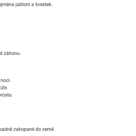
jména jabloní a švestek.
.
ed záhonu.
 noci.
ože.
orostu.
řípadně zakopané do země.