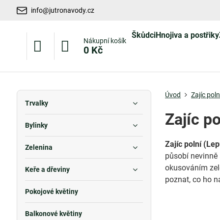
info@jutronavody.cz
Škůdci
Hnojiva a postřiky
Nákupní košík
0 Kč
Úvod
Zajíc pol
Trvalky
Zajíc p
Bylinky
Zajíc polní (Le
Zelenina
působí nevinně
okusováním zele
Keře a dřeviny
poznat, co ho na
Pokojové květiny
Balkonové květiny