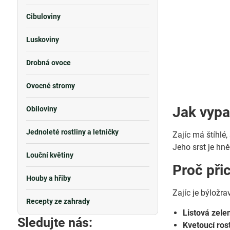
Cibuloviny
Luskoviny
Drobná ovoce
Ovocné stromy
Jak vypa
Obiloviny
Jednoleté rostliny a letničky
Zajíc má štíhlé
Jeho srst je hně
Louční květiny
Proč při
Houby a hřiby
Zajíc je býložra
Recepty ze zahrady
Listová zele
Sledujte nás:
Kvetoucí rost