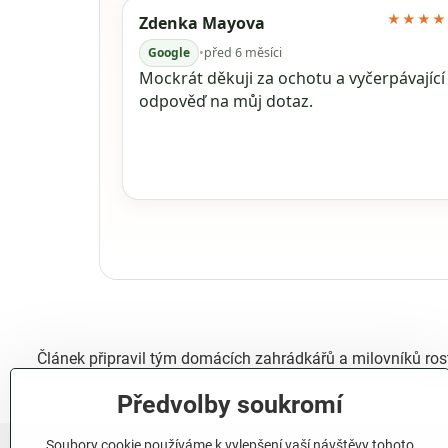
★★★★
Zdenka Mayova
Google
•
před 6 měsíci
Mockrát děkuji za ochotu a vyčerpávající
odpověď na můj dotaz.
Článek připravil tým domácích zahrádkářů a milovníků ros
Naší
Předvolby soukromí
Soubory cookie používáme k vylepšení vaší návštěvy tohoto