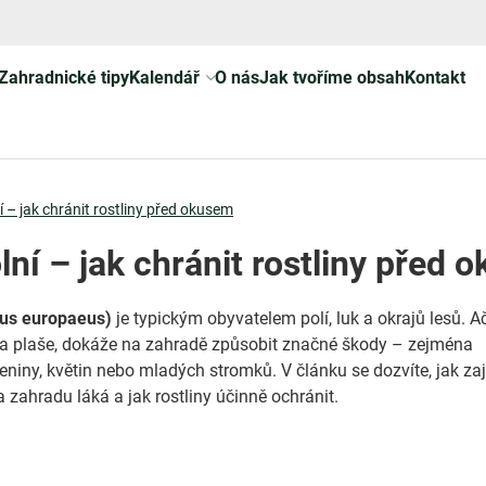
Zahradnické tipy
Kalendář
O nás
Jak tvoříme obsah
Kontakt
ní – jak chránit rostliny před okusem
olní – jak chránit rostliny před
pus europaeus)
je typickým obyvatelem polí, luk a okrajů lesů. A
 a plaše, dokáže na zahradě způsobit značné škody – zejména
niny, květin nebo mladých stromků. V článku se dozvíte, jak zaj
 zahradu láká a jak rostliny účinně ochránit.