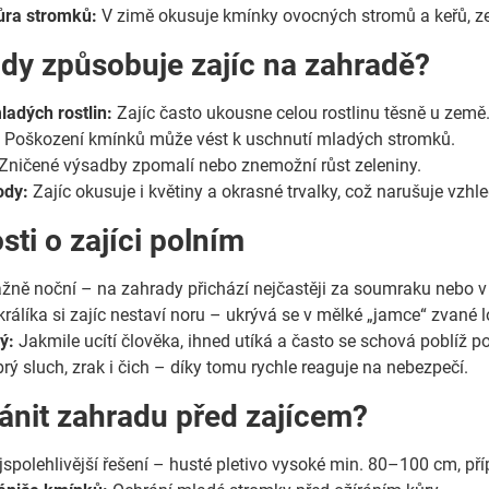
ůra stromků:
V zimě okusuje kmínky ovocných stromů a keřů, ze
dy způsobuje zajíc na zahradě?
adých rostlin:
Zajíc často ukousne celou rostlinu těsně u země
:
Poškození kmínků může vést k uschnutí mladých stromků.
Zničené výsadby zpomalí nebo znemožní růst zeleniny.
ody:
Zajíc okusuje i květiny a okrasné trvalky, což narušuje vzhl
sti o zajíci polním
vážně noční – na zahrady přichází nejčastěji za soumraku nebo v
králíka si zajíc nestaví noru – ukrývá se v mělké „jamce“ zvané l
ý:
Jakmile ucítí člověka, ihned utíká a často se schová poblíž p
ý sluch, zrak i čich – díky tomu rychle reaguje na nebezpečí.
ánit zahradu před zajícem?
spolehlivější řešení – husté pletivo vysoké min. 80–100 cm, p