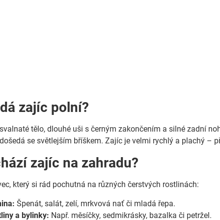
dá zajíc polní?
, svalnaté tělo, dlouhé uši s černým zakončením a silné zadní no
došedá se světlejším bříškem. Zajíc je velmi rychlý a plachý – p
chází zajíc na zahradu?
vec, který si rád pochutná na různých čerstvých rostlinách:
nina:
Špenát, salát, zelí, mrkvová nať či mladá řepa.
liny a bylinky:
Např. měsíčky, sedmikrásky, bazalka či petržel.