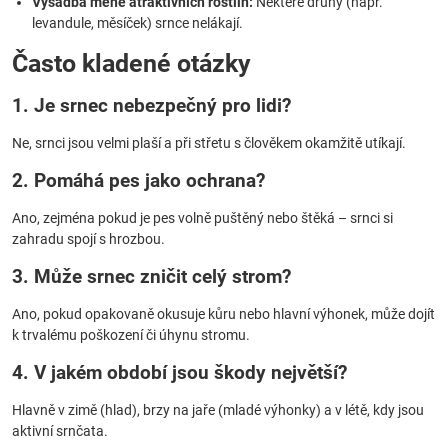
Výsadba méně atraktivních rostlin:
Některé druhy (např.
levandule, měsíček) srnce nelákají.
Často kladené otázky
1. Je srnec nebezpečný pro lidi?
Ne, srnci jsou velmi plaší a při střetu s člověkem okamžitě utíkají.
2. Pomáhá pes jako ochrana?
Ano, zejména pokud je pes volně puštěný nebo štěká – srnci si
zahradu spojí s hrozbou.
3. Může srnec zničit celý strom?
Ano, pokud opakovaně okusuje kůru nebo hlavní výhonek, může dojít
k trvalému poškození či úhynu stromu.
4. V jakém období jsou škody největší?
Hlavně v zimě (hlad), brzy na jaře (mladé výhonky) a v létě, kdy jsou
aktivní srnčata.