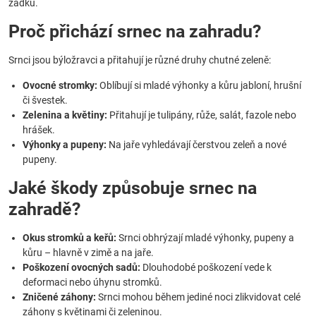
zadku.
Proč přichází srnec na zahradu?
Srnci jsou býložravci a přitahují je různé druhy chutné zeleně:
Ovocné stromky:
Oblíbují si mladé výhonky a kůru jabloní, hrušní
či švestek.
Zelenina a květiny:
Přitahují je tulipány, růže, salát, fazole nebo
hrášek.
Výhonky a pupeny:
Na jaře vyhledávají čerstvou zeleň a nové
pupeny.
Jaké škody způsobuje srnec na
zahradě?
Okus stromků a keřů:
Srnci obhrýzají mladé výhonky, pupeny a
kůru – hlavně v zimě a na jaře.
Poškození ovocných sadů:
Dlouhodobé poškození vede k
deformaci nebo úhynu stromků.
Zničené záhony:
Srnci mohou během jediné noci zlikvidovat celé
záhony s květinami či zeleninou.