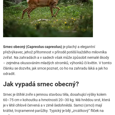
Srnec obecný (Capreolus capreolus)
je plachý a elegantní
přežvýkavec, jehož přítomnost v přírodě potěší každého milovníka
zvířat. Na zahradách a v sadech však může způsobit nemalé škody
– zejména okusováním mladých stromků, výhonků či květin. V tomto
článku se dozvíte, jak srnce poznat, co ho na zahradu láká a jak ho
odradit.
Jak vypadá srnec obecný?
Srnec je štíhlé zvíře s jemnou stavbou těla, dosahující výšky kolem
60–75 cm v kohoutku a hmotnosti 20–30 kg. Má hnědou srst, která
je v létě cihlově červená a v zimě šedohnědá. Samci (srnci) mají
krátké, trojramenné parůžky. Typický je bílý „zrcátkový“ flíček na