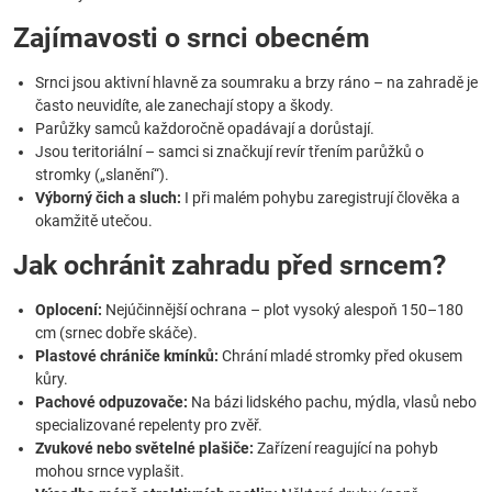
Zajímavosti o srnci obecném
Srnci jsou aktivní hlavně za soumraku a brzy ráno – na zahradě je
často neuvidíte, ale zanechají stopy a škody.
Parůžky samců každoročně opadávají a dorůstají.
Jsou teritoriální – samci si značkují revír třením parůžků o
stromky („slanění“).
Výborný čich a sluch:
I při malém pohybu zaregistrují člověka a
okamžitě utečou.
Jak ochránit zahradu před srncem?
Oplocení:
Nejúčinnější ochrana – plot vysoký alespoň 150–180
cm (srnec dobře skáče).
Plastové chrániče kmínků:
Chrání mladé stromky před okusem
kůry.
Pachové odpuzovače:
Na bázi lidského pachu, mýdla, vlasů nebo
specializované repelenty pro zvěř.
Zvukové nebo světelné plašiče:
Zařízení reagující na pohyb
mohou srnce vyplašit.