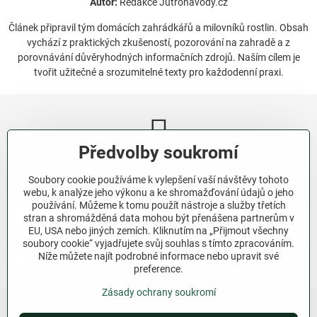
Autor:
Redakce Jutronavody.cz
Článek připravil tým domácích zahrádkářů a milovníků rostlin. Obsah
vychází z praktických zkušeností, pozorování na zahradě a z
porovnávání důvěryhodných informačních zdrojů. Naším cílem je
tvořit užitečné a srozumitelné texty pro každodenní praxi.
Předvolby soukromí
Newsletter
Soubory cookie používáme k vylepšení vaší návštěvy tohoto
Odebírat naše novinky:
webu, k analýze jeho výkonu a ke shromažďování údajů o jeho
používání. Můžeme k tomu použít nástroje a služby třetích
stran a shromážděná data mohou být přenášena partnerům v
Odebírat
EU, USA nebo jiných zemích. Kliknutím na „Přijmout všechny
soubory cookie“ vyjadřujete svůj souhlas s tímto zpracováním.
Níže můžete najít podrobné informace nebo upravit své
Chci se přihlásit k odběru novinek e-mailem.
preference.
Zásady ochrany soukromí