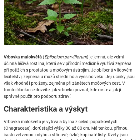
Vrbovka malokvětá
(
Epilobium parviflorum
) je jemná, ale velmi
účinná léčivá rostlina, která se v přírodní medicíně využívá zejména
při potížích s prostatou a močovým ústrojím. Je oblíbená v lidovém
léčitelství, zejména u mužů středního a vyššího věku. Její účinky jsou
však vhodné i pro ženy, zejména při zánětech močových cest. V
tomto článku se dozvíte, jak vrbovku poznat, kde roste a jak ji
správně použít pro podporu zdraví.
Charakteristika a výskyt
Vrbovka malokvětá je vytrvalá bylina z čeledi pupalkovitých
(Onagraceae), dorůstající výšky 30 až 80 cm. Má tenkou, přímou,
často větvenou lodyhu a střídavé, úzké, kopinaté listy. Květy jsou