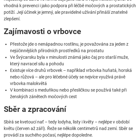
vhodná k prevenci i jako podpora při léčbě močových a prostatických
potíží. Její účinek je jemný, ale pravidelné užívání přináší znatelné
zlepšení.
Zajímavosti o vrbovce
Přestože jde o nenápadnou rostlinu, je považována za jeden z
nejúčinnějších přírodních prostředků na prostatu
Ve Švýcarsku byla v minulosti známá jako čaj pro starší muže,
který navracel sílu a pohodu
Existuje více druhů vrbovek – například vrbovka huňatá, horská
nebo růžová – ale pro léčebné účely se nejvíce využívá právě
vrbovka malokvětá
V kombinaci s meduňkou nebo přesličkou se používá také při
ženských zánětech močových cest
Sběr a zpracování
Sbírá se kvetoucí nať – tedy lodyha, listy i květy – nejlépe v období
květu (červen až září). Řeže se několik centimetrů nad zemí. Sběr se
provádí za suchého počasí, nejlépe dopoledne.