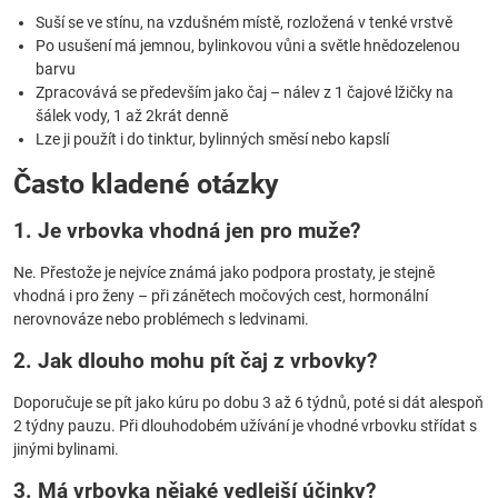
Suší se ve stínu, na vzdušném místě, rozložená v tenké vrstvě
Po usušení má jemnou, bylinkovou vůni a světle hnědozelenou
barvu
Zpracovává se především jako čaj – nálev z 1 čajové lžičky na
šálek vody, 1 až 2krát denně
Lze ji použít i do tinktur, bylinných směsí nebo kapslí
Často kladené otázky
1. Je vrbovka vhodná jen pro muže?
Ne. Přestože je nejvíce známá jako podpora prostaty, je stejně
vhodná i pro ženy – při zánětech močových cest, hormonální
nerovnováze nebo problémech s ledvinami.
2. Jak dlouho mohu pít čaj z vrbovky?
Doporučuje se pít jako kúru po dobu 3 až 6 týdnů, poté si dát alespoň
2 týdny pauzu. Při dlouhodobém užívání je vhodné vrbovku střídat s
jinými bylinami.
3. Má vrbovka nějaké vedlejší účinky?