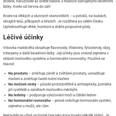
drobné, narůžovělé až světle fialové, s hluboce vykrojenými okvětními
lístky. Kvete od června do září.
Roste na vlhkých a slunných stanovištích – u potoků, na loukách,
okrajích lesů, příkopech a březích. Je rozšířená po celém Česku.
Upřednostňuje vlhké, humózní a dobře propustné půdy.
Léčivé účinky
Vrbovka malokvětá obsahuje flavonoidy, třísloviny, fytosteroly, slizy,
triterpeny a další bioaktivní látky. Její účinky jsou známé zejména v
oblasti močového systému a hormonální rovnováhy. Používá se
hlavně:
Na prostatu
– zmírňuje zánět a zvětšení prostaty, usnadňuje
močení a zmírňuje časté noční močení
Na močové cesty
– působí protizánětlivě a antisepticky, pomáhá
při cystitidě a zánětech močového měchýře
Na ledviny
– podporuje vylučování moči a čištění ledvin
Na hormonální rovnováhu
– jemně ovlivňuje hormonální systém,
zejména u mužů, ale i žen
Nejčastěji se užívá ve formě čaje jako kúra trvající několik týdnů. Je