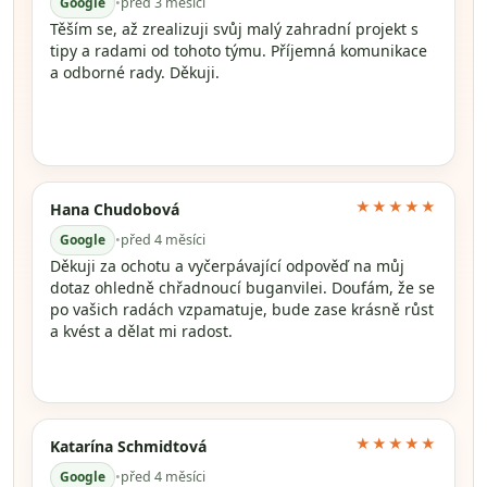
Google
•
před 3 měsíci
Těším se, až zrealizuji svůj malý zahradní projekt s
tipy a radami od tohoto týmu. Příjemná komunikace
a odborné rady. Děkuji.
★★★★★
Hana Chudobová
Google
•
před 4 měsíci
Děkuji za ochotu a vyčerpávající odpověď na můj
dotaz ohledně chřadnoucí buganvilei. Doufám, že se
po vašich radách vzpamatuje, bude zase krásně růst
a kvést a dělat mi radost.
★★★★★
Katarína Schmidtová
Google
•
před 4 měsíci