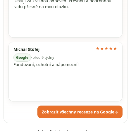
Děkuji za krásnou odpověď. Přesnou a podrobnou
radu přesně na mou otázku.
★★★★★
Michal Stofej
Google
•
před 9 týdny
Fundovaní, ochotní a nápomocní!
Zobrazit všechny recenze na Google
→