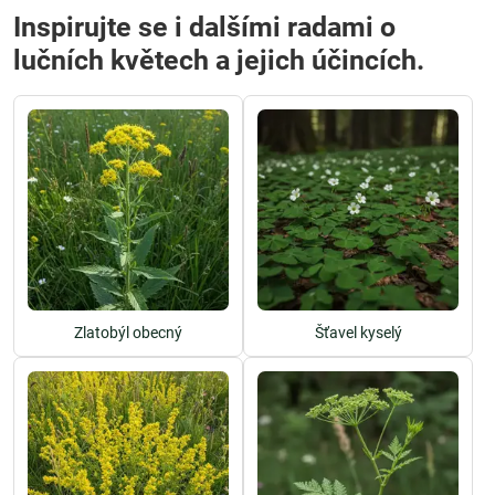
Inspirujte se i dalšími radami o
lučních květech a jejich účincích.
Zlatobýl obecný
Šťavel kyselý