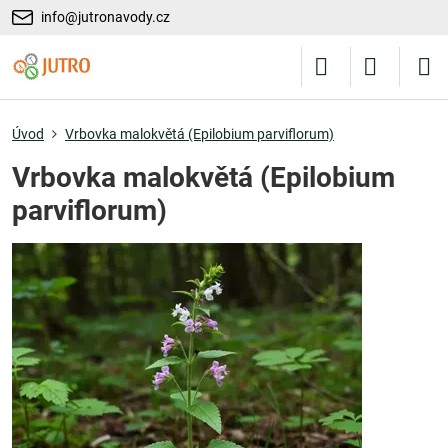
info@jutronavody.cz
Úvod
Vrbovka malokvětá (Epilobium parviflorum)
Vrbovka malokvětá (Epilobium
parviflorum)