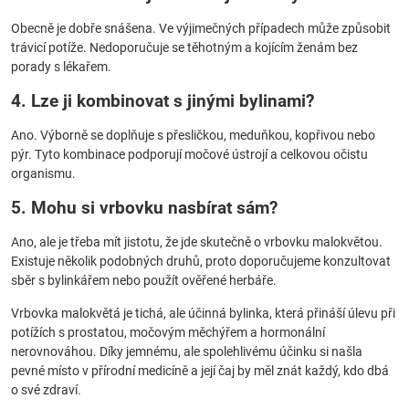
Obecně je dobře snášena. Ve výjimečných případech může způsobit
trávicí potíže. Nedoporučuje se těhotným a kojícím ženám bez
porady s lékařem.
4. Lze ji kombinovat s jinými bylinami?
Ano. Výborně se doplňuje s přesličkou, meduňkou, kopřivou nebo
pýr. Tyto kombinace podporují močové ústrojí a celkovou očistu
organismu.
5. Mohu si vrbovku nasbírat sám?
Ano, ale je třeba mít jistotu, že jde skutečně o vrbovku malokvětou.
Existuje několik podobných druhů, proto doporučujeme konzultovat
sběr s bylinkářem nebo použít ověřené herbáře.
Vrbovka malokvětá je tichá, ale účinná bylinka, která přináší úlevu při
potížích s prostatou, močovým měchýřem a hormonální
nerovnováhou. Díky jemnému, ale spolehlivému účinku si našla
pevné místo v přírodní medicíně a její čaj by měl znát každý, kdo dbá
o své zdraví.