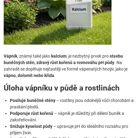
Vápník
, známý také jako
kalcium
, je nezbytný prvek pro
stavbu
buněčných stěn, zdravý růst kořenů a rovnováhu pH půdy
. Na
zahradě se doplňuje nejčastěji ve formě vápenatých hnojiv, jako je
vápno, dolomit nebo křída
.
Úloha vápníku v půdě a rostlinách
Posiluje buněčné stěny
– rostliny jsou odolnější vůči chorobám a
praskání plodů.
Podporuje růst kořenů
– vápník je důležitý při dělení buněk a
zakořeňování.
Snižuje kyselost půdy
– upravuje pH do ideálního rozsahu pro
příjem živin.