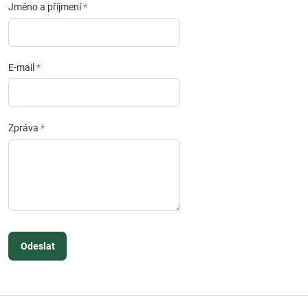
Jméno a příjmení
*
E-mail
*
Zpráva
*
Odeslat