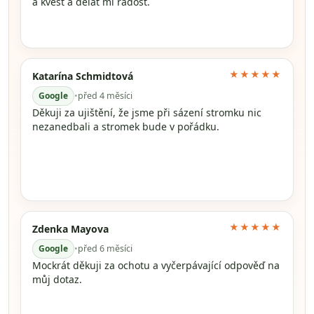
a kvést a dělat mi radost.
★★★★★
Katarína Schmidtová
Google
•
před 4 měsíci
Děkuji za ujištění, že jsme při sázení stromku nic
nezanedbali a stromek bude v pořádku.
★★★★★
Zdenka Mayova
Google
•
před 6 měsíci
Mockrát děkuji za ochotu a vyčerpávající odpověď na
můj dotaz.