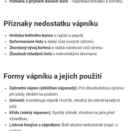
Pomáhá s příjmem dalších živin
– například draslíku a hořčíku.
Příznaky nedostatku vápníku
Hniloba květního konce
u rajčat a paprik.
Deformované listy
a slabý růst nových výhonů.
Zhoršený vývoj kořenů
a slabá odolnost vůči stresu.
Žloutnutí mladých listů
s nekrotickými skvrnami.
Formy vápníku a jejich použití
Zahradní vápno (uhličitan vápenatý):
Pro dlouhodobou úpravu
pH půdy, ideální na podzim.
Dolomit:
Kombinuje vápník i hořčík, vhodný do mírně kyselých
půd.
Křída (mletý vápenec):
Rychlý účinek, vhodná na jaře před
výsadbou.
Listová hnojiva s vápníkem:
Řeší akutní nedostatek (např. u