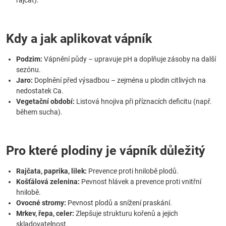
rajčat).
Kdy a jak aplikovat vápník
Podzim:
Vápnění půdy – upravuje pH a doplňuje zásoby na další
sezónu.
Jaro:
Doplnění před výsadbou – zejména u plodin citlivých na
nedostatek Ca.
Vegetační období:
Listová hnojiva při příznacích deficitu (např.
během sucha).
Pro které plodiny je vápník důležitý
Rajčata, paprika, lilek:
Prevence proti hnilobě plodů.
Košťálová zelenina:
Pevnost hlávek a prevence proti vnitřní
hnilobě.
Ovocné stromy:
Pevnost plodů a snížení praskání.
Mrkev, řepa, celer:
Zlepšuje strukturu kořenů a jejich
skladovatelnost.