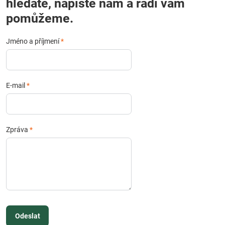
hledáte, napište nám a rádi vám
pomůžeme.
Jméno a příjmení
*
E-mail
*
Zpráva
*
Odeslat