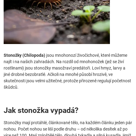
Stonožky (Chilopoda)
jsou mnohonozí živočichové, které můžeme
najít i na našich zahradách. Na rozdíl od mnohonožek (jež se živí
rostlinami) jsou stonožky masožraví predátoři. Loví hmyz, larvy a
jiné drobné bezobratlé. Ačkoli na mnohé působí hrozivě, ve
skutečnosti jsou velmi užitečné, protože přirozeně regulují početnost
škůdců.
Jak stonožka vypadá?
Stonožky mají protáhlé, článkované tělo, na každém článku jeden pár
nohou. Počet nohou se liší podle druhu – od několika desítek až po
více než 100. Mají zploštělé tělo, dlouhá tykadla a silná kusadla, jimiž