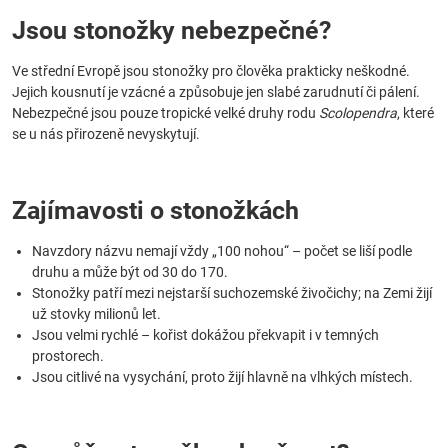
Jsou stonožky nebezpečné?
Ve střední Evropě jsou stonožky pro člověka prakticky neškodné.
Jejich kousnutí je vzácné a způsobuje jen slabé zarudnutí či pálení.
Nebezpečné jsou pouze tropické velké druhy rodu
Scolopendra
, které
se u nás přirozeně nevyskytují.
Zajímavosti o stonožkách
Navzdory názvu nemají vždy „100 nohou“ – počet se liší podle
druhu a může být od 30 do 170.
Stonožky patří mezi nejstarší suchozemské živočichy; na Zemi žijí
už stovky milionů let.
Jsou velmi rychlé – kořist dokážou překvapit i v temných
prostorech.
Jsou citlivé na vysychání, proto žijí hlavně na vlhkých místech.