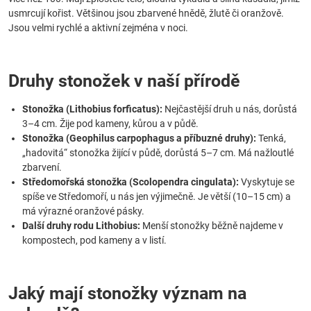
usmrcují kořist. Většinou jsou zbarvené hnědě, žlutě či oranžově.
Jsou velmi rychlé a aktivní zejména v noci.
Druhy stonožek v naší přírodě
Stonožka (Lithobius forficatus):
Nejčastější druh u nás, dorůstá
3–4 cm. Žije pod kameny, kůrou a v půdě.
Stonožka (Geophilus carpophagus a příbuzné druhy):
Tenká,
„hadovitá“ stonožka žijící v půdě, dorůstá 5–7 cm. Má nažloutlé
zbarvení.
Středomořská stonožka (Scolopendra cingulata):
Vyskytuje se
spíše ve Středomoří, u nás jen výjimečně. Je větší (10–15 cm) a
má výrazné oranžové pásky.
Další druhy rodu Lithobius:
Menší stonožky běžně najdeme v
kompostech, pod kameny a v listí.
Jaký mají stonožky význam na