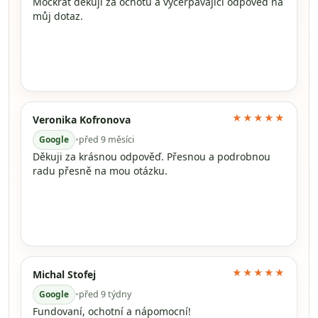
Mockrát děkuji za ochotu a vyčerpávající odpověď na
můj dotaz.
★★★★★
Veronika Kofronova
Google
•
před 9 měsíci
Děkuji za krásnou odpověď. Přesnou a podrobnou
radu přesně na mou otázku.
★★★★★
Michal Stofej
Google
•
před 9 týdny
Fundovaní, ochotní a nápomocní!