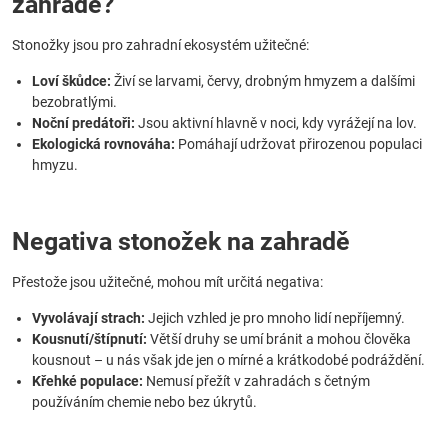
zahradě?
Stonožky jsou pro zahradní ekosystém užitečné:
Loví škůdce:
Živí se larvami, červy, drobným hmyzem a dalšími
bezobratlými.
Noční predátoři:
Jsou aktivní hlavně v noci, kdy vyrážejí na lov.
Ekologická rovnováha:
Pomáhají udržovat přirozenou populaci
hmyzu.
Negativa stonožek na zahradě
Přestože jsou užitečné, mohou mít určitá negativa:
Vyvolávají strach:
Jejich vzhled je pro mnoho lidí nepříjemný.
Kousnutí/štípnutí:
Větší druhy se umí bránit a mohou člověka
kousnout – u nás však jde jen o mírné a krátkodobé podráždění.
Křehké populace:
Nemusí přežít v zahradách s četným
používáním chemie nebo bez úkrytů.