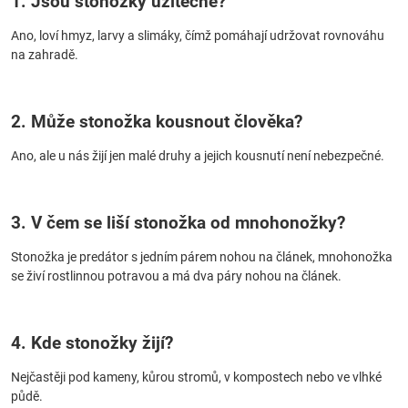
1. Jsou stonožky užitečné?
Ano, loví hmyz, larvy a slimáky, čímž pomáhají udržovat rovnováhu
na zahradě.
2. Může stonožka kousnout člověka?
Ano, ale u nás žijí jen malé druhy a jejich kousnutí není nebezpečné.
3. V čem se liší stonožka od mnohonožky?
Stonožka je predátor s jedním párem nohou na článek, mnohonožka
se živí rostlinnou potravou a má dva páry nohou na článek.
4. Kde stonožky žijí?
Nejčastěji pod kameny, kůrou stromů, v kompostech nebo ve vlhké
půdě.