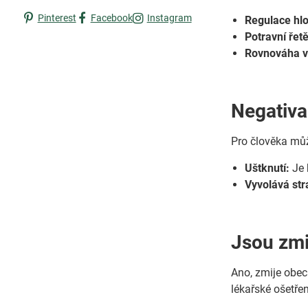
Pinterest
Facebook
Instagram
Regulace hl
Potravní řet
Rovnováha v 
Negativa
Pro člověka můž
Uštknutí:
Je 
Vyvolává str
Jsou zm
Ano, zmije obec
lékařské ošetře