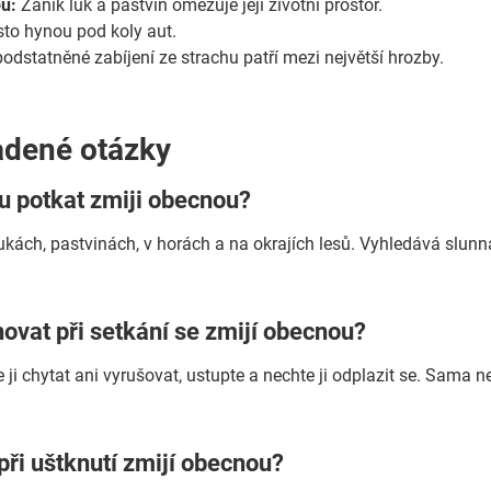
pů:
Zánik luk a pastvin omezuje její životní prostor.
to hynou pod koly aut.
dstatněné zabíjení ze strachu patří mezi největší hrozby.
adené otázky
u potkat zmiji obecnou?
oukách, pastvinách, v horách a na okrajích lesů. Vyhledává slunn
hovat při setkání se zmijí obecnou?
ji chytat ani vyrušovat, ustupte a nechte ji odplazit se. Sama n
 při uštknutí zmijí obecnou?