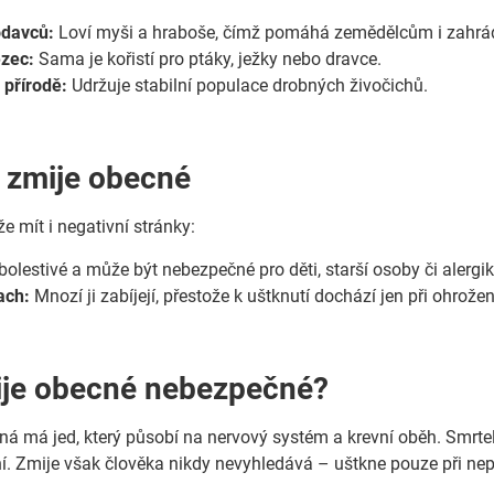
odavců:
Loví myši a hraboše, čímž pomáhá zemědělcům i zahr
ězec:
Sama je kořistí pro ptáky, ježky nebo dravce.
přírodě:
Udržuje stabilní populace drobných živočichů.
 zmije obecné
e mít i negativní stránky:
bolestivé a může být nebezpečné pro děti, starší osoby či alergik
ach:
Mnozí ji zabíjejí, přestože k uštknutí dochází jen při ohrožen
ije obecné nebezpečné?
ná má jed, který působí na nervový systém a krevní oběh. Smrtel
ní. Zmije však člověka nikdy nevyhledává – uštkne pouze při ne