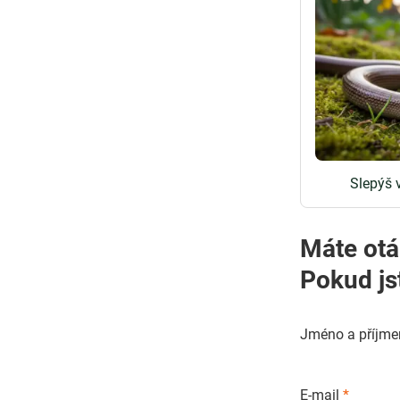
Slepýš 
Máte otá
Pokud js
Jméno a příjme
E-mail
*