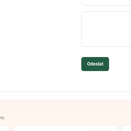
Odeslat
e).