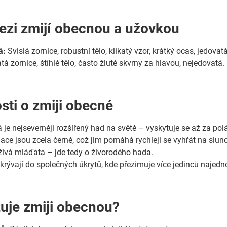
ezi zmijí obecnou a užovkou
á:
Svislá zornice, robustní tělo, klikatý vzor, krátký ocas, jedovatá
tá zornice, štíhlé tělo, často žluté skvrny za hlavou, nejedovatá.
sti o zmiji obecné
 je nejseverněji rozšířený had na světě – vyskytuje se až za po
ce jsou zcela černé, což jim pomáhá rychleji se vyhřát na slunc
živá mláďata – jde tedy o živorodého hada.
krývají do společných úkrytů, kde přezimuje více jedinců najedn
uje zmiji obecnou?