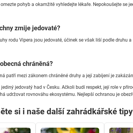
, omezte pohyb a okamžitě vyhledejte lékaře. Nepokoušejte se je
chny zmije jedovaté?
uhy rodu Vipera jsou jedovaté, účinek se však liší podle druhu 
e obecná chráněná?
ná patří mezi zákonem chráněné druhy a její zabíjení je zakázán
jediný jedovatý had v Česku. Ačkoli budí respekt, její role v př
á udržovat rovnováhu ekosystému. Nejlepší ochranou je obezřet
ěte si i naše další zahrádkářské tip