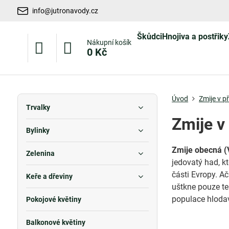
info@jutronavody.cz
Škůdci
Hnojiva a postřiky
Nákupní košík
0 Kč
Úvod
Zmije v p
Trvalky
Zmije v
Bylinky
Zmije obecná (
Zelenina
jedovatý had, kt
části Evropy. Ač
Keře a dřeviny
uštkne pouze teh
populace hloda
Pokojové květiny
Balkonové květiny