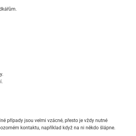
ádkářům.
y.
í.
né případy jsou velmi vzácné, přesto je vždy nutné
pozorném kontaktu, například když na ni někdo šlápne.