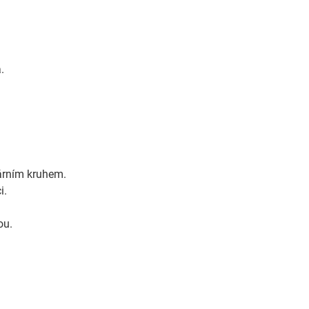
.
lárním kruhem.
i.
ou.