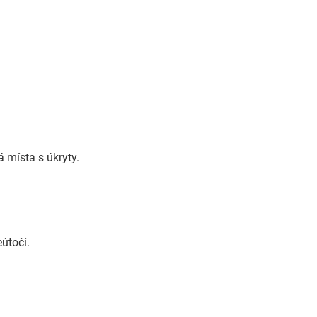
á místa s úkryty.
eútočí.