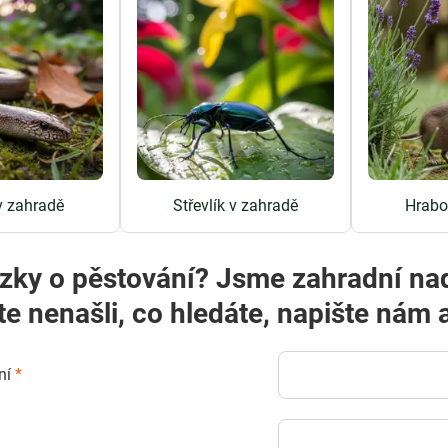
v zahradě
Střevlík v zahradě
Hrabo
zky o pěstování? Jsme zahradní na
te nenašli, co hledáte, napište ná
ní
*