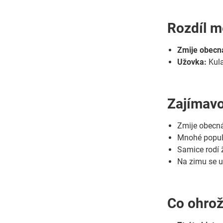
Rozdíl m
Zmije obecn
Užovka:
Kula
Zajímavo
Zmije obecná
Mnohé popula
Samice rodí 
Na zimu se u
Co ohrož