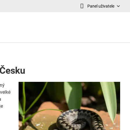
Panel uživatele
v Česku
iný
 velké
a
je