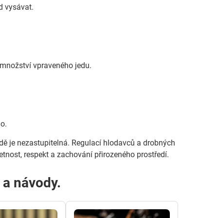
d vysávat.
a množství vpraveného jedu.
o.
írodě je nezastupitelná. Regulací hlodavců a drobných
nost, respekt a zachování přirozeného prostředí.
y a návody.