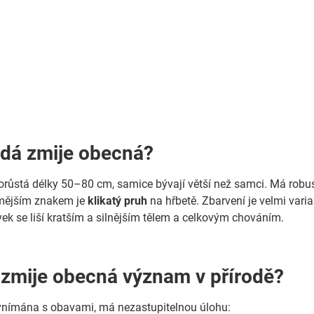
dá zmije obecná?
růstá délky 50–80 cm, samice bývají větší než samci. Má robust
mějším znakem je
klikatý pruh
na hřbetě. Zbarvení je velmi vari
ek se liší kratším a silnějším tělem a celkovým chováním.
zmije obecná význam v přírodě?
 vnímána s obavami, má nezastupitelnou úlohu: