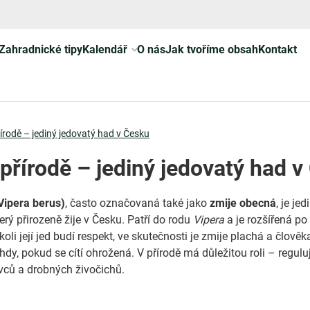
Zahradnické tipy
Kalendář
O nás
Jak tvoříme obsah
Kontakt
řírodě – jediný jedovatý had v Česku
 přírodě – jediný jedovatý had 
Vipera berus)
, často označovaná také jako
zmije obecná
, je jed
erý přirozeně žije v Česku. Patří do rodu
Vipera
a je rozšířená po
koli její jed budí respekt, ve skutečnosti je zmije plachá a člověk
dy, pokud se cítí ohrožená. V přírodě má důležitou roli – regulu
vců a drobných živočichů.