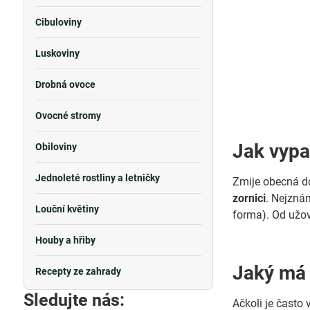
Cibuloviny
Luskoviny
Drobná ovoce
Ovocné stromy
Jak vypa
Obiloviny
Jednoleté rostliny a letničky
Zmije obecná do
zornici
. Nejzná
Louční květiny
forma). Od užov
Houby a hřiby
Jaký má 
Recepty ze zahrady
Sledujte nás:
Ačkoli je často