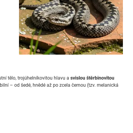
ní tělo, trojúhelníkovitou hlavu a
svislou štěrbinovitou
abilní – od šedé, hnědé až po zcela černou (tzv. melanická