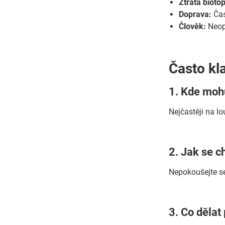
Ztráta bioto
Doprava:
Čas
Člověk:
Neopo
Často kl
1. Kde moh
Nejčastěji na l
2. Jak se c
Nepokoušejte se 
3. Co dělat